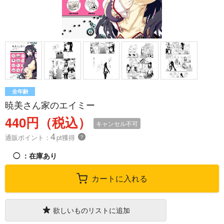
全年齢
暁美さん家のエイミー
440円（税込）
キャンセル不可
4
通販ポイント：
pt獲得
？
◯
：在庫あり
カートに入れる
欲しいものリストに追加