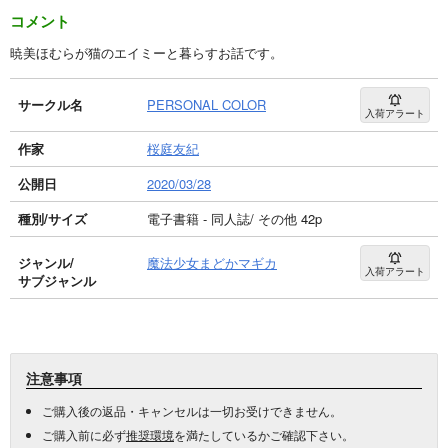
コメント
暁美ほむらが猫のエイミーと暮らすお話です。
サークル名
PERSONAL COLOR
入荷アラート
作家
桜庭友紀
公開日
2020/03/28
種別/サイズ
電子書籍 - 同人誌/ その他 42p
ジャンル/
魔法少女まどかマギカ
入荷アラート
サブジャンル
注意事項
ご購入後の返品・キャンセルは一切お受けできません。
ご購入前に必ず
推奨環境
を満たしているかご確認下さい。