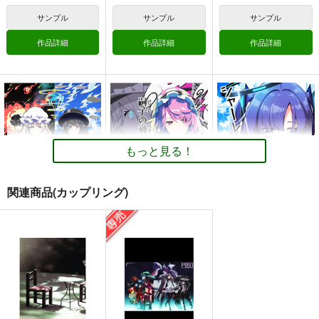
ト-
やわらぎ瓶
やわらぎ瓶
サンプル
サンプル
サンプル
やわらぎ瓶
550
550
円
円
（税込）
（税込）
770
円
作品詳細
作品詳細
作品詳細
（税込）
魔法少女まどかマギカ
魔法少女まどかマギカ
魔法少女まどかマギカ
佐倉杏子×美樹さやか
佐倉杏子×美樹さやか
佐倉杏子
美樹さやか
サンプル
サンプル
サンプル
シャーレのねこ先生
廻国の海
神社になわばりが出来
るまで
PERSONAL COLOR
PERSONAL COLOR
カート
カート
カート
PERSONAL COLOR
660
770
円
円
（税込）
（税込）
660
もっと見る！
円
（税込）
秘封倶楽部
ブルーアーカイブ -Blue Archive-
東方Project
東方Project
博麗霊夢
早瀬ユウカ
先生
霧雨魔理沙
関連商品(カップリング)
アリス・マーガトロイド
サンプル
サンプル
サンプル
カート
カート
カート
茫漠にて霞みゆく
嗣子の渦の目の中で
シャーレのねこ先生
前編
PERSONAL COLOR
PERSONAL COLOR
PERSONAL COLOR
770
660
円
円
（税込）
（税込）
880
円
（税込）
秘封倶楽部
早瀬ユウカ
古明地姉妹
「きっと。」
HOMURA*TRICK
ひみつ魔法少女
サンプル
サンプル
サンプル