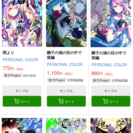
の物語～魔法＿女三十
路★マジか
はむぃんぐ
はむぃんぐ
かたまり屋
509
204
2,090
円
円
専売
専売
円
（税込）
（税込）
（税込）
魔法少女まどかマギカ
魔法少女まどかマギカ
魔法少女まどかマギカ
美樹さやか
美樹さやか
暁美ほむら
鹿目まどか
志筑仁美
鹿目まどか
百江なぎさ
サンプル
サンプル
サンプル
カート
カート
カート
間より
嗣子の渦の目の中で
嗣子の渦の目の中で
後編
前編
PERSONAL COLOR
PERSONAL COLOR
PERSONAL COLOR
770
円
（税込）
1,100
880
円
円
（税込）
（税込）
ゆかゆゆ
東方Project
古明地姉妹
東方Project
古明地姉妹
東方Project
サンプル
サンプル
サンプル
カート
カート
カート
Affection toward my
まどかなる甲子園
まどか界