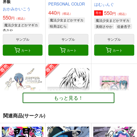
界飯
PERSONAL COLOR
はむぃんぐ
おかみかいこう
440
550
円
円
専売
（税込）
（税込）
550
円
（税込）
魔法少女まどかマギカ
魔法少女まどかマギカ
魔法少女まどかマギカ
暁美ほむら
美樹さやか
佐倉杏子
杏さや
鹿目まどか
エイミー
鹿目まどか
サンプル
サンプル
サンプル
カート
カート
カート
もっと見る！
関連商品(サークル)
オクタヴァリウム上
オクタヴァリウム下
まさんま総集編～門出
2版
出来てるとこまで1