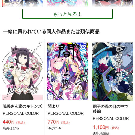
precious friend
引ッコミ事案
引ッコミ事案
引ッコミ事案
550
660
円
専売
円
（税込）
もっと見る！
（税込）
550
円
専売
（税込）
魔法少女まどかマギカ
魔法少女まどかマギカ
魔法少女まどかマギカ
巴マミ
早乙女和子
鹿目まどか
鹿目まどか×暁美ほむら
一緒に買われている同人作品または類似商品
暁美ほむら
サンプル
サンプル
サンプル
茫漠にて霞みゆく
そして彼女は頁をめく
魂の守
カート
カート
カート
る
PERSONAL COLOR
PERSONAL COLOR
PERSONAL COLOR
770
660
円
円
（税込）
（税込）
770
円
（税込）
秘封倶楽部
東方Project
ゆかれいむ
東方Project
レミパチェ
東方Project
サンプル
サンプル
サンプル
カート
カート
カート
暁美さん家のキトンズ
間より
嗣子の渦の目の中で
後編
PERSONAL COLOR
PERSONAL COLOR
PERSONAL COLOR
440
770
円
円
（税込）
（税込）
1,100
円
暁美ほむら
ゆかゆゆ
（税込）
miki
sakura
ReCollect-ルコレク
古明地姉妹