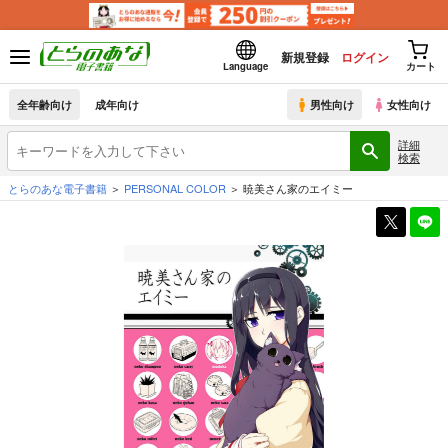
新規登録
ログイン
Language
カート
全年齢向け
成年向け
男性向け
女性向け
詳細
検索
とらのあな電子書籍
PERSONAL COLOR
暁美さん家のエイミー