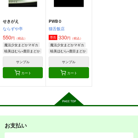
やわらぎ瓶
GRINP
GRINP
作品詳細
作品詳細
作品詳細
550
440
440
円
円
専売
円
専売
（税込）
（税込）
（税込）
魔法少女まどかマギカ
魔法少女まどかマギカ
せきがえ
PWB０
魔法少女まどかマギカ
佐倉杏子×美樹さやか
暁美ほむら
巴マミ
佐倉杏子
ならずや亭
猫舌飯店
鹿目まどか
550
330
円
円
専売
サンプル
サンプル
サンプル
（税込）
（税込）
そして秘封になった後
深淵に落つ
書に殉ず
魔法少女まどかマギカ
魔法少女まどかマギカ
カート
カート
カート
暁美ほむら×鹿目まどか
暁美ほむら×鹿目まどか
PERSONAL COLOR
PERSONAL COLOR
PERSONAL COLOR
550
550
550
円
円
円
サンプル
サンプル
（税込）
（税込）
（税込）
秘封倶楽部
東方Project
東方Project
東方Project
カート
カート
霧雨魔理沙×アリス
レミリア×パチュリー
サンプル
サンプル
サンプル
そして彼女は頁をめく
魂の守
廻国の海
カート
カート
カート
る
PERSONAL COLOR
PERSONAL COLOR
PERSONAL COLOR
660
770
円
円
（税込）
（税込）
770
円
（税込）
ゆかれいむ
秘封倶楽部
レミパチェ
お支払い
サンプル
サンプル
サンプル
ペットな彼女
えんかんとぱんつのほ
神浜市立ななみ幼稚園
うていしき