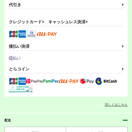
GRINP
おかみかいこう
作品詳細
作品詳細
作品詳細
代引き
おかみかいこう
440
550
円
専売
円
（税込）
（税込）
550
円
（税込）
魔法少女まどかマギカ
魔法少女まどかマギカ
魔法少女まどかマギカ
クレジットカード
キャッシュレス決済
佐倉杏子
暁美ほむら
七海やちよ
まどほむ
美樹さやか
サンプル
サンプル
サンプル
星の旅の終わりに
ひそやかな砂のなかで
暁美さん家のキトンズ
カート
カート
カート
PERSONAL COLOR
PERSONAL COLOR
後払い決済
PERSONAL COLOR
440
440
440
円
円
円
（税込）
（税込）
（税込）
東方Project
東方Project
魔法少女まどかマギカ
霧雨魔理沙×アリス・マーガトロイド
紅美鈴×フランドール
暁美ほむら
とらコイン
鹿目まどか
エイミー
サンプル
サンプル
サンプル
神社になわばりが出来
深淵に落つ
そして秘封になった後
るまで
PERSONAL COLOR
PERSONAL COLOR
カート
カート
カート
PERSONAL COLOR
550
550
円
円
（税込）
（税込）
660
円
（税込）
秘封倶楽部
霧雨魔理沙×アリス
詳しくはこちら
博麗霊夢
サンプル
サンプル
サンプル
配送
アルまどライフ
杏さやちゅっちゅばー
作品詳細
作品詳細
作品詳細
にんぐ！
おかみかいこう