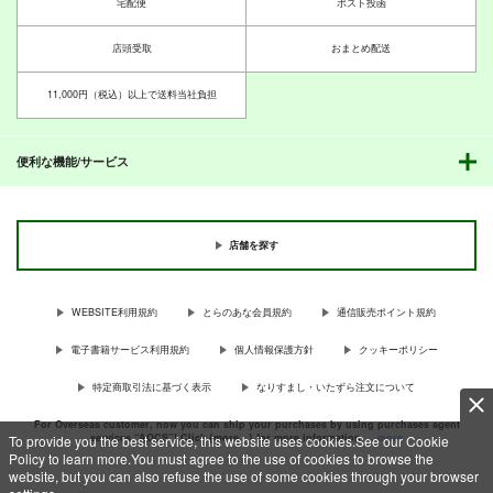
宅配便
ポスト投函
おかみかいこう
550
円
（税込）
440
円
（税込）
店頭受取
おまとめ配送
魔法少女まどかマギカ
魔法少女まどかマギカ
鹿目まどか
杏さや
11,000円（税込）以上で送料当社負担
暁美ほむら
サンプル
サンプル
その頁を越えて
その旋律を覚えている
沈みゆく毒
PERSONAL COLOR
PERSONAL COLOR
PERSONAL COLOR
カート
カート
便利な機能/サービス
440
440
440
円
円
円
（税込）
（税込）
（税込）
秘封倶楽部
東方Project
東方Project
東方Project
パチュリー・ノーレッジ
レミリア×十六夜咲夜
店舗を探す
アリス・マーガトロイド
書に殉ず
星の旅の終わりに
ひそやかな砂のなかで
サンプル
サンプル
サンプル
霧雨魔理沙
PERSONAL COLOR
PERSONAL COLOR
PERSONAL COLOR
WEBSITE利用規約
とらのあな会員規約
通信販売ポイント規約
カート
カート
カート
550
440
440
円
円
円
（税込）
（税込）
（税込）
電子書籍サービス利用規約
個人情報保護方針
クッキーポリシー
レミリア×パチュリー
霧雨魔理沙×アリス・マーガトロイド
紅美鈴×フランドール
特定商取引法に基づく表示
なりすまし・いたずら注文について
サンプル
サンプル
サンプル
For Overseas customer, now you can ship your purchases by using purchases agent
作品詳細
作品詳細
作品詳細
services “AOCS”! Click {more…} for more information …
more
To provide you the best service, this website uses cookies.See our Cookie
Policy to learn more.You must agree to the use of cookies to browse the
website, but you can also refuse the use of some cookies through your browser