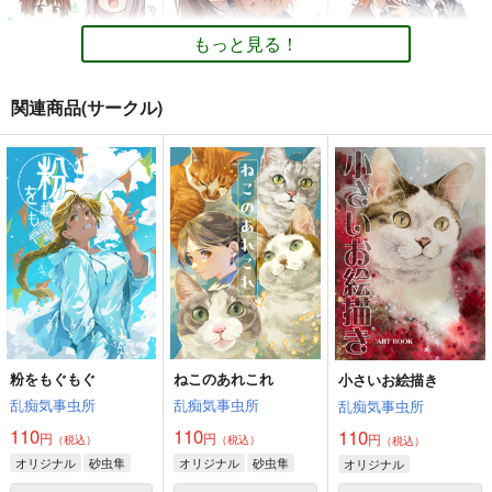
もっと見る！
関連商品(サークル)
みなとくんはおしま
サークル「ユーリカ」
サークル「ユーリカ」
い？３
百合アンソロジー３
百合アンソロジー２
不埒な契約×君色ステ
告白のすきまで×木枯
GRINP
ユーリカ
ユーリカ
ラリウム
らしのルーチェ
550
330
330
円
円
円
（税込）
（税込）
（税込）
オリジナル
オリジナル
オリジナル
千川みなと
桜田ゆうた
サンプル
サンプル
サンプル
カート
カート
カート
粉をもぐもぐ
ねこのあれこれ
小さいお絵描き
乱痴気事虫所
乱痴気事虫所
乱痴気事虫所
110
110
110
円
円
円
（税込）
（税込）
（税込）
オリジナル
砂虫隼
オリジナル
砂虫隼
オリジナル