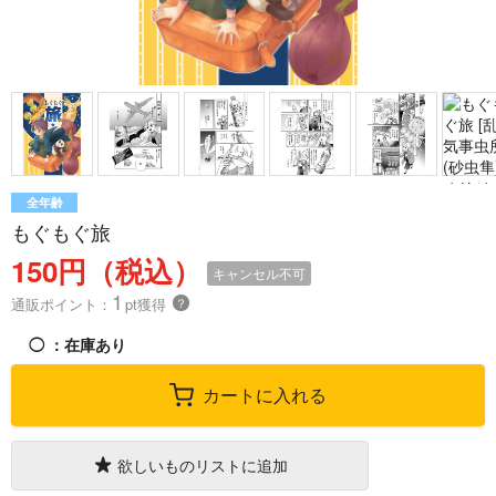
全年齢
もぐもぐ旅
150円（税込）
キャンセル不可
1
通販ポイント：
pt獲得
？
◯
：在庫あり
カートに入れる
欲しいものリストに追加