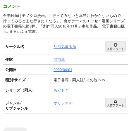
コメント
全年齢向けモノクロ漫画。「行ってみないと本当にわからないもので、
行ってみるとまた行きたくなる」。食がテーマのエッセイ漫画シリーズ
の電子書籍化第8弾。「創作同人2018年11月」参加作品。 電子書籍出版
元: まるかふぇ電書。
サークル名
乱痴気事虫所
入荷アラート
作家
砂虫隼
公開日
2020/04/01
種別/サイズ
電子書籍 - 同人誌/ その他 50p
シリーズ（同人）
もぐもぐ
ジャンル/
オリジナル
入荷アラート
サブジャンル