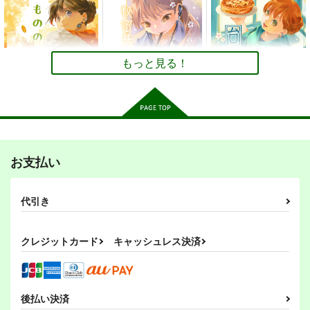
150
110
110
円
円
円
（税込）
（税込）
（税込）
砂虫隼
砂虫隼
砂虫隼
サンプル
サンプル
サンプル
もっと見る！
作品詳細
作品詳細
作品詳細
もっとも清潔なもの
大越史記全書/陳紀
竜の飼い方教えます26
乱痴気事虫所
ナントカ堂
乱痴気事虫所
110
110
110
円
円
円
（税込）
（税込）
（税込）
もののかみ
秘密基地
台所
オリジナル
砂虫隼
オリジナル
オリジナル
乱痴気事虫所
乱痴気事虫所
乱痴気事虫所
お支払い
茶店活
竜の飼い方教えます
フシギナハナシ
東秋院鈴子
26
110
110
110
円
円
円
乱痴気事虫所
（税込）
（税込）
乱痴気事虫所
（税込）
ファースト
平公平
乱痴気事虫所
サンプル
サンプル
サンプル
オリジナル
砂虫隼
オリジナル
砂虫隼
オリジナル
砂虫隼
110
110
円
円
代引き
（税込）
（税込）
110
円
（税込）
カート
カート
カート
オリジナル
砂虫隼
オリジナル
砂虫隼
サンプル
サンプル
サンプル
オリジナル
東秋院鈴子
クレジットカード
キャッシュレス決済
カート
カート
カート
ファースト
平公平
粉をもぐもぐ
もぐもぐ鶏
ねこのあれこれ
サンプル
サンプル
サンプル
乱痴気事虫所
乱痴気事虫所
乱痴気事虫所
カート
カート
カート
110
150
後払い決済
110
円
円
円
（税込）
（税込）
（税込）