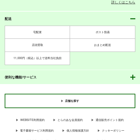
詳しくはこちら
Fate/Grand Order
Fate/Grand Order
あつまれ！えふじーお
沖田さんが学園ラブコ
祝言皇女武装ー
ジャンヌ・ダルク〔オルタ〕
ー幼稚園
メのヒロインになる話
princess wedding ge
３
藤丸立香
arー
配送
RRR
RRR
RadiantPrincipal
サンプル
サンプル
785
785
1,100
円
円
円
（税込）
（税込）
（税込）
カート
宅配便
カート
ポスト投函
オー
オー
Fate/Grand Order
Fate/Grand Order
戦姫絶唱シンフォギア
あつまれ！えふじーお
沖田さんが学園ラブコ
わりと平和な衛宮くん
ルキャラ
ルキャラ
オールキャラ
ー幼稚園
メのヒロインになる話
ちの憂鬱
店頭受取
おまとめ配送
３
RRR
RRR
サンプル
サンプル
サンプル
RRR
11,000円（税込）以上で送料当社負担
785
785
660
円
円
円
（税込）
（税込）
（税込）
カート
カート
カート
ユウカに恋は難しい２
ユウカに恋は難しい３
私のテイオーがこんな
オー
オー
Fate/Grand Order
Fate/Grand Order
オールキャラ
Fate
に可愛いわけがな
ルキャラ
ルキャラ
RRR
RRR
い 総集編
便利な機能/サービス
RRR
880
880
サンプル
サンプル
サンプル
円
円
（税込）
（税込）
1,870
円
早瀬ユウカ
早瀬ユウカ
（税込）
カート
カート
カート
トウカイテイオー
店舗を探す
サンプル
サンプル
サンプル
作品詳細
作品詳細
作品詳細
WEBSITE利用規約
とらのあな会員規約
通信販売ポイント規約
電子書籍サービス利用規約
個人情報保護方針
クッキーポリシー