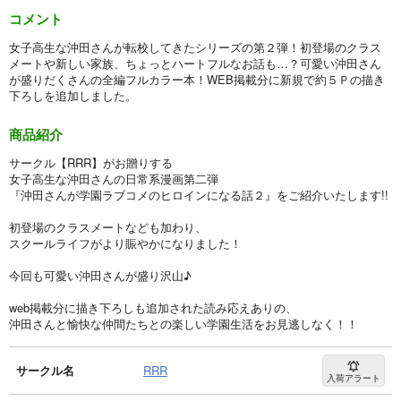
コメント
女子高生な沖田さんが転校してきたシリーズの第２弾！初登場のクラス
メートや新しい家族、ちょっとハートフルなお話も…？可愛い沖田さん
が盛りだくさんの全編フルカラー本！WEB掲載分に新規で約５Ｐの描き
下ろしを追加しました。
商品紹介
サークル【RRR】がお贈りする
女子高生な沖田さんの日常系漫画第二弾
『沖田さんが学園ラブコメのヒロインになる話２』をご紹介いたします!!
初登場のクラスメートなども加わり、
スクールライフがより賑やかになりました！
今回も可愛い沖田さんが盛り沢山♪
web掲載分に描き下ろしも追加された読み応えありの、
沖田さんと愉快な仲間たちとの楽しい学園生活をお見逃しなく！！
サークル名
RRR
入荷アラート