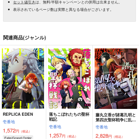
セット値引き
は、無料/半額キャンペーンとの併用は出来ません。
表示されているページ数は実際と異なる場合がございます。
関連商品(ジャンル)
REPLICA EDEN
落ちこぼれたちの聖杯
藤丸立香が諸葛孔明と
戦記
第四次聖杯戦争に乱入
壱番地
する話
壱番地
壱番地
1,572
円
（税込）
1,257
2,828
円
円
（税込）
（税込）
Fate/Grand Order