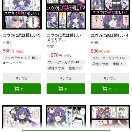
Fate/Grand Order
ギルガメッシュ×ぐだ子
ギルガメッシュ×ぐだ子
ギルガメッシュ×ぐだ子
サンプル
サンプル
サンプル
カート
カート
カート
ユウカに恋は難しい５
ユウカに恋は難しい！
ユウカに恋は難しい４
メモリアル
RRR
RRR
RRR
880
880
円
円
（税込）
（税込）
1,870
円
（税込）
ブルーアーカイブ -Blue Archive-
ブルーアーカイブ -Blue Archive-
ブルーアーカイブ -Blue Archive-
オールキャラ
早瀬ユウカ
生塩ノア
早瀬ユウカ
生塩ノア
サンプル
サンプル
サンプル
カート
カート
カート
嘘吐き王子と輝ける星
モルガンお母様と女子
クリプター達が性転換
高生なトリ子！
しちゃった話
うに蔵
RRR
あんこに御飯
1,100
円
（税込）
770
472
円
円
（税込）
（税込）
Fate/Grand Order