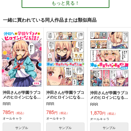
Fate/Grand Order
Fate/Grand Order
オベロン×ぐだ子
もっと見る！
モルガン
キリシュタリア
妖精騎士トリスタン
カドック
サンプル
サンプル
サンプル
沖田総司
一緒に買われている同人作品または類似商品
カート
カート
カート
ユウカに恋は難しい３
ユウカに恋は難しい２
私のテイオーがこんな
に可愛いわけがな
RRR
RRR
い 総集編
RRR
880
880
円
円
（税込）
（税込）
1,870
円
（税込）
ブルーアーカイブ -Blue Archive-
ブルーアーカイブ -Blue Archive-
ウマ娘 プリティーダービー
早瀬ユウカ
早瀬ユウカ
生塩ノア
トウカイテイオー
天童アリス
生塩ノア
シンボリルドルフ
サンプル
サンプル
サンプル
メジロマックイーン
カート
カート
カート
沖田さんが学園ラブコ
沖田さんが学園ラブコ
沖田さんが学園ラブコ
メのヒロインになる
メのヒロインになる話
メのヒロインになる
話！
３
話 総集編
RRR
RRR
RRR
スーパーカルデアヒー
Grand Order ／ Myth
Fate/Grand Order非
ロータイム
ology Archive
公式HandBook
785
785
1,870
円
円
円
（税込）
（税込）
（税込）
頑張れ弊社！HC
樹齢二千年
胡玉書厨
オールキャラ
オールキャラ
オールキャラ
330
1,540
1,100
円
円
円
（税込）
（税込）
（税込）
サンプル
サンプル
サンプル