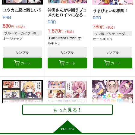
Fate/Grand Order
Fate/Grand Order
玉藻の前
新宿のアーチャー
マシュ・キリエライト
ユウカに恋は難しい５
沖田さんが学園ラブコ
コヤンスカヤ
うまぴょい幼稚園！
メのヒロインになる
ジェームズ・モリアーティ〔ルーラー〕
RRR
RRR
話 総集編
サンプル
サンプル
サンプル
ぐだ子
RRR
880
785
円
円
（税込）
（税込）
1,870
カート
カート
カート
円
（税込）
ブルーアーカイブ -Blue Archive-
ウマ娘 プリティーダービー
沖田さんが学園ラブコ
うまぴょい幼稚園！
オー
Fate/Grand Order
えふじーおー幼稚園コ
オールキャラ
オールキャラ
メのヒロインになる
ルキャラ
ンプリート
RRR
話 総集編
RRR
RRR
サンプル
サンプル
サンプル
785
円
（税込）
1,870
1,320
円
円
（税込）
（税込）
ウマ娘 プリティーダービー
カート
カート
カート
オー
Fate/Grand Order
オールキャラ
オー
Fate/Grand Order
ルキャラ
ルキャラ
うまぴょい幼稚園！
えふじーおー幼稚園コ
えふじーおー幼稚園メ
サンプル
サンプル
サンプル
ンプリート
モリアル
RRR
カート
カート
カート
RRR
RRR
785
円
（税込）
1,320
1,320
円
円
（税込）
オールキャラ
（税込）
オールキャラ
オールキャラ
もっと見る！
FGO Illustrations 20
FGO Illustrations 20
Fate充するセイバーさ
15-2017【韓国語版】
15-
ん3
サンプル
サンプル
サンプル
2017【English Editio
ReDrop
ReDrop
SoaR
n】
作品詳細
作品詳細
作品詳細
880
880
1,870
円
円
円
（税込）
（税込）
（税込）