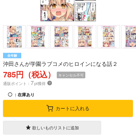
全年齢
沖田さんが学園ラブコメのヒロインになる話２
785円（税込）
キャンセル不可
7
通販ポイント：
pt獲得
？
◯
：在庫あり
カートに入れる
欲しいものリストに追加