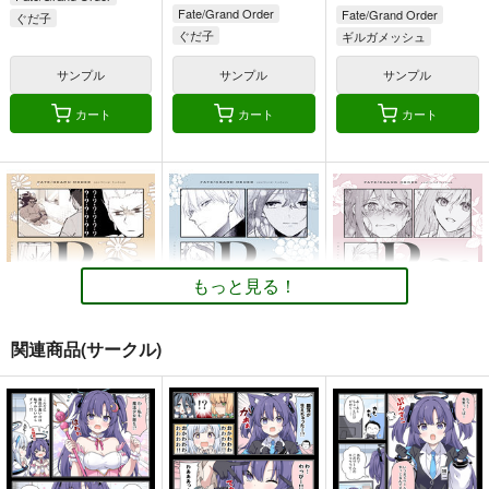
Fate/Grand Order
Fate/Grand Order
ぐだ子
ぐだ子
ギルガメッシュ
ギルガメッシュ
ウェイバー・ベルベット
ぐだ子
遠坂凛
サンプル
サンプル
サンプル
ギルガメッシュ
ウェイバー・ベルベット
カート
カート
カート
もっと見る！
関連商品(サークル)
Re:type Comedy
Re:type Serious
Re:type Battle
壱番地
壱番地
壱番地
5,500
5,500
6,600
円
円
円
（税込）
（税込）
（税込）
Fate/Grand Order
Fate/Grand Order