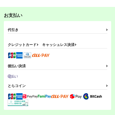
Fate/Grand Order
Fate/Grand Order
Fate/Grand Order
えふじーおー幼稚園コ
えふじーおー幼稚園メ
えふじーおー幼稚
マシュ・キリエライト
マシュ・キリエライト
アルトリア・ペンドラゴン
ンプリート
モリアル
園 総集編
衛宮士郎
お支払い
RRR
RRR
RRR
サンプル
サンプル
サンプル
1,320
1,320
2,200
円
円
円
（税込）
（税込）
（税込）
カート
カート
カート
代引き
オー
オー
Fate/Grand Order
Fate/Grand Order
えふじーおー幼稚園メ
えふじーおー幼稚
オー
Fate/Grand Order
モルガンお母様と女子
ルキャラ
ルキャラ
モリアル
園 総集編
ルキャラ
高生なトリ子！
RRR
RRR
RRR
サンプル
サンプル
サンプル
クレジットカード
キャッシュレス決済
1,320
2,200
770
円
円
円
（税込）
（税込）
（税込）
カート
カート
カート
オー
オー
Fate/Grand Order
Fate/Grand Order
Fate/Grand Order
ルキャラ
ルキャラ
モルガン
えふじーおー幼稚
ユウカに恋は難しい！
ユウカに恋は難しい４
後払い決済
妖精騎士トリスタン
園 総集編
メモリアル
RRR
サンプル
サンプル
サンプル
沖田総司
RRR
RRR
880
円
（税込）
2,200
1,870
カート
カート
カート
円
円
（税込）
（税込）
早瀬ユウカ
オールキャラ
早瀬ユウカ
とらコイン
サンプル
サンプル
サンプル
FANBOOK - FGO LO
竜の魔女に好かれすぎ
G #2
てる！
作品詳細
作品詳細
作品詳細
BirdHatter
けるとす
785
785
円
円
専売
（税込）
（税込）