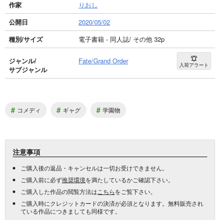
作家
りおし
公開日
2020/05/02
種別/サイズ
電子書籍 - 同人誌/ その他 32p
ジャンル/
Fate/Grand Order
入荷アラート
サブジャンル
#
#
#
コメディ
ギャグ
学園物
注意事項
ご購入後の返品・キャンセルは一切お受けできません。
ご購入前に必ず
推奨環境
を満たしているかご確認下さい。
ご購入した作品の閲覧方法は
こちら
をご覧下さい。
ご購入時にクレジットカードの決済が必須となります。無料販売され
ている作品につきましても同様です。