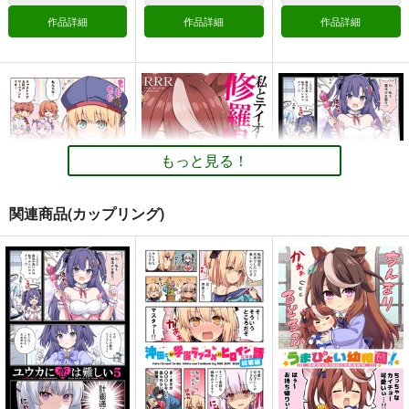
Fate/Grand Order
Fate
プトレマイオス
Fate/Grand Order
作品詳細
作品詳細
作品詳細
藤丸立香（ぐだ男）
阿曇磯良
アルトリア・ペンドラゴン〔オルタ〕
オジマンディアス
ツタンカーメン
ジャンヌ・ダルク〔オルタ〕
サンプル
サンプル
サンプル
燕青
カート
カート
カート
ユウカに恋は難しい！
私とテイオーの学園生
私のテイオーがこんな
活が修羅場すぎる！
に可愛いわけがな
RRR
い！
RRR
RRR
880
もっと見る！
円
（税込）
880
880
円
円
（税込）
（税込）
ブルーアーカイブ -Blue Archive-
ウマ娘 プリティーダービー
ウマ娘 プリティーダービー
早瀬ユウカ
関連商品(カップリング)
トウカイテイオー
トウカイテイオー
天童アリス
シンボリルドルフ
シンボリルドルフ
才羽モモイ
サンプル
サンプル
サンプル
メジロマックイーン
あつまれ！えふじーお
私とテイオーの学園生
ユウカに恋は難しい５
ー幼稚園
活が修羅場すぎる！
カート
カート
カート
RRR
RRR
RRR
880
円
（税込）
785
880
円
円
FDM
乗っ取りと追い出され
（税込）
（税込）
FGO Illustrations 201
オールキャラ
と巻き込まれなMの話
オールキャラ
トウカイテイオー
5-2017【繁體字版】
Mogullaz
Mist Link ＋α
ReDrop
サンプル
サンプル
サンプル
770
円
（税込）
785
880
円
円
（税込）
（税込）
Fate/Grand Order
作品詳細
作品詳細
作品詳細