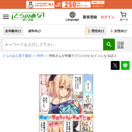
新規登録
ログイン
Language
カート
全年齢向け
成年向け
男性向け
女性向け
詳細
検索
とらのあな電子書籍
RRR
沖田さんが学園ラブコメのヒロインになる話２