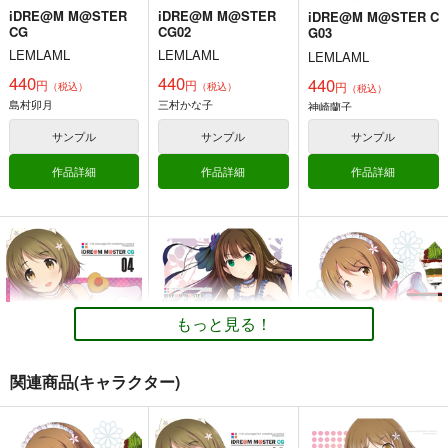
カート
カート
カート
iDRE@M M@STER
iDRE@M M@STER
iDRE@M M@STER C
CG
CG02
G03
LEMLAML
LEMLAML
LEMLAML
iDRE@M M@STER
iDRE@M M@STER
iDRE@M M@STER C
440
440
440
円
円
円
（税込）
（税込）
（税込）
CG06
CG05
G04
島村卯月
三村かな子
神崎蘭子
LEMLAML
LEMLAML
LEMLAML
サンプル
サンプル
サンプル
440
440
440
円
円
円
（税込）
（税込）
（税込）
THE IDOLM@STER CINDERELLA GIRLS
THE IDOLM@STER CINDERELLA GIRLS
THE IDOLM@STER CINDERELLA GIRLS
作品詳細
作品詳細
作品詳細
三村かな子
渋谷凛
三村かな子
サンプル
サンプル
サンプル
カート
カート
カート
iDRE@M M@STER
iDRE@M M@STER
きままにシンデレラ10
CG02
CG
LEMLAML
LEMLAML
LEMLAML
440
もっと見る！
円
（税込）
440
440
円
円
（税込）
（税込）
THE IDOLM@STER CINDERELLA GIRLS
THE IDOLM@STER CINDERELLA GIRLS
THE IDOLM@STER CINDERELLA GIRLS
橘ありす
久川凪
関連商品(キャラクター)
三村かな子
島村卯月
双葉杏
サンプル
サンプル
サンプル
iDRE@M M@STER
iDRE@M M@STER
iDRE@M M@STER C