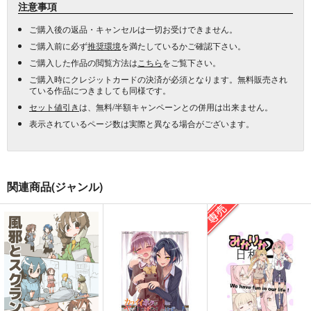
注意事項
ご購入後の返品・キャンセルは一切お受けできません。
ご購入前に必ず
推奨環境
を満たしているかご確認下さい。
ご購入した作品の閲覧方法は
こちら
をご覧下さい。
ご購入時にクレジットカードの決済が必須となります。無料販売され
ている作品につきましても同様です。
セット値引き
は、無料/半額キャンペーンとの併用は出来ません。
表示されているページ数は実際と異なる場合がございます。
関連商品(ジャンル)