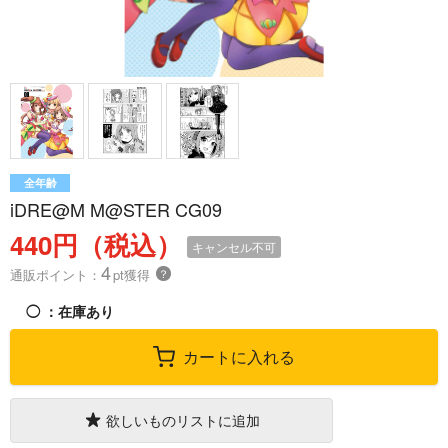
全年齢
iDRE@M M@STER CG09
440円（税込）
キャンセル不可
4
通販ポイント：
pt獲得
？
◯
：在庫あり
カートに入れる
欲しいものリストに追加