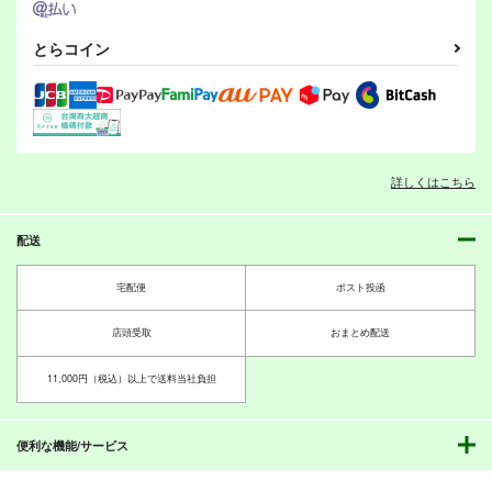
440
円
（税込）
橘ありす
橘ありす
橘ありす
とらコイン
サンプル
サンプル
サンプル
きままにシンデレラ7
きままにシンデレラ6
作品詳細
作品詳細
作品詳細
LEMLAML
LEMLAML
440
440
円
円
（税込）
（税込）
THE IDOLM@STER CINDERELLA GIRLS
THE IDOLM@STER CINDERELLA GIRLS
詳しくはこちら
橘ありす
橘ありす
サンプル
サンプル
配送
きままにシンデレラ3
きままにシンデレラ
きままにシンデレラ２
カート
カート
宅配便
ポスト投函
LEMLAML
LEMLAML
LEMLAML
440
440
440
円
円
円
（税込）
（税込）
店頭受取
おまとめ配送
（税込）
THE IDOLM@STER CINDERELLA GIRLS
THE IDOLM@STER CINDERELLA GIRLS
THE IDOLM@STER CINDERELLA GIRLS
橘ありす
島村卯月
渋谷凛
橘ありす
鷺沢文香
11,000円（税込）以上で送料当社負担
きままにシンデレラ7
きままにシンデレラ6
きままにシンデレラ5
本田未央
宮本フレデリカ
サンプル
サンプル
サンプル
LEMLAML
LEMLAML
LEMLAML
便利な機能/サービス
440
440
440
カート
カート
カート
円
円
円
（税込）
（税込）
（税込）
橘ありす
橘ありす
橘ありす