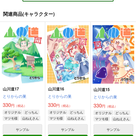
440
440
円
円
（税込）
（税込）
440
円
（税込）
オリジナル
オリジナル
関連商品(キャラクター)
オリジナル
ベル・メリオン
ベル・メリオン
デミタス・カッフェ
アシオ・グレース
アシオ・グレース
マフィン・フラガ
ホワイト
ホワイト
サンプル
サンプル
サンプル
山川道
山川道２
山川道3
ハルナス・アイザラ
とりからの巣
とりからの巣
とりからの巣
カート
カート
カート
220
220
330
円
円
円
（税込）
（税込）
（税込）
道祖神
道祖神
道祖神
逢魔ヶ屋 2 「コトダ
君があこがれ 7
スナイパー
マ」
The Basics
ゆゆ
サンプル
サンプル
サンプル
ぽっぽこっこ
ミリタリーナレッジレ
330
円
（税込）
作品詳細
作品詳細
作品詳細
ポーツ
110
円
（税込）
オリジナル
1,650
オリジナル
円
（税込）
山川道17
山川道16
山川道15
オリジナル
とりからの巣
とりからの巣
とりからの巣
サンプル
サンプル
サンプル
330
330
330
円
円
円
（税込）
（税込）
（税込）
オリジナル
どっちん
オリジナル
どっちん
オリジナル
どっちん
カート
カート
カート
マツモ様
山ねえさん
マツモ様
山ねえさん
マツモ様
山ねえさん
角と板と魔法記師6
○○を撫でるだけの簡
○○を撫でるだけの簡
単なお仕事（3）
単なお仕事（2）
サンプル
サンプル
サンプル
とりからの巣
とりからの巣
とりからの巣