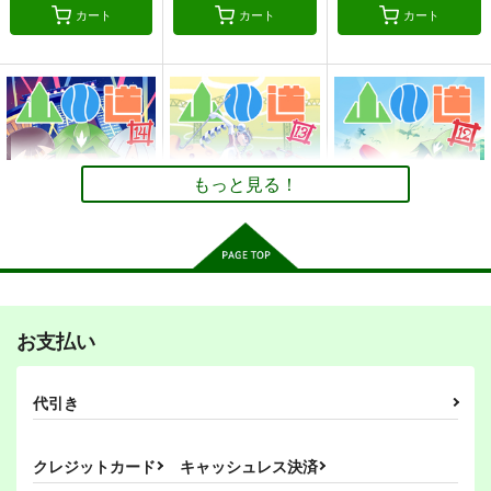
440
円
（税込）
カート
カート
カート
330
330
円
円
（税込）
（税込）
オリジナル
オリジナル
オリジナル
ベル・メリオン
山川道9
山川道12
山川道11
瀬川なでる
幡布れい
瀬川なでる
幡布れい
アシオ・グレース
とりからの巣
とりからの巣
とりからの巣
ホワイト
サンプル
サンプル
サンプル
330
330
330
円
円
円
（税込）
（税込）
（税込）
どっちん
どっちん
どっちん
カート
カート
カート
もっと見る！
サンプル
サンプル
サンプル
ゲリラ レジスタン
もっとも清潔なもの
大越史記全書/陳紀
作品詳細
作品詳細
作品詳細
ス/反政府活動マニュ
乱痴気事虫所
ナントカ堂
アル
ミリタリーナレッジレ
110
110
円
円
（税込）
（税込）
ポーツ
オリジナル
砂虫隼
オリジナル
山川道14
山川道13
1,650
山川道12
円
（税込）
とりからの巣
とりからの巣
とりからの巣
お支払い
オリジナル
330
330
330
円
円
円
（税込）
（税込）
（税込）
サンプル
サンプル
サンプル
オリジナル
どっちん
オリジナル
どっちん
オリジナル
どっちん
代引き
マツモ様
山ねえさん
マツモ様
山ねえさん
カート
カート
カート
マツモ様
山ねえさん
○○を撫でるだけの簡
小さめの魔法師匠と大
角と板と魔法記師5
サンプル
サンプル
サンプル
単なお仕事（1）
きめの魔法少女。7
クレジットカード
キャッシュレス決済
とりからの巣
とりからの巣
とりからの巣