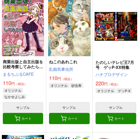
商業出版と自主出版を
ねこのあれこれ
たのしいテレビ王7月
比較考察してみたら
号 ゲッP-XX特集
乱痴気事虫所
創作同人電子書籍のス
まるちぷるCAFE
ハチプロデザイン
スメ2026年
110
円
（税込）
110
220
円
円
（税込）
（税込）
オリジナル
砂虫隼
オリジナル
オリジナル
ゲッP-X
なかせよしみ
頼子さん
サンプル
サンプル
サンプル
きんどるちゃん
カート
カート
カート