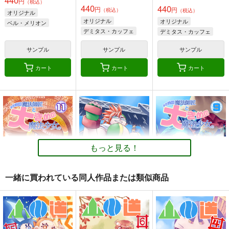
円
（税込）
440
440
円
円
（税込）
（税込）
オリジナル
オリジナル
オリジナル
ベル・メリオン
デミタス・カッフェ
デミタス・カッフェ
アシオ・グレース
マフィン・フラガ
マフィン・フラガ
ホワイト
サンプル
サンプル
サンプル
ハルナス・アイザラ
ハルナス・アイザラ
カート
カート
カート
サークル「ユーリカ」
同人作家がクリスタだ
台所
百合アンソロジー２
けで作る同人誌の表紙
乱痴気事虫所
告白のすきまで×木枯
デザイン
ユーリカ
壱番地
らしのルーチェ
110
円
（税込）
330
1,100
円
円
（税込）
（税込）
オリジナル
砂虫隼
もっと見る！
オリジナル
オリジナル
サンプル
サンプル
サンプル
一緒に買われている同人作品または類似商品
カート
カート
カート
小さめの魔法師匠と大
小さめの魔法師匠と大
小さめの魔法師匠と大
きめの魔法少女。11
きめの魔法少女。10
きめの魔法少女。9
とりからの巣
とりからの巣
とりからの巣