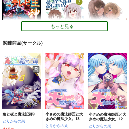
もっと見る！
関連商品(サークル)
たのしいテレビ王6月
みなとくんはおしま
サークル「ユーリカ」
号
い？３
百合アンソロジー３
不埒な契約×君色ステ
ハチプロデザイン
GRINP
ユーリカ
ラリウム
220
550
330
円
円
円
（税込）
（税込）
（税込）
オリジナル
ゲッP-X
オリジナル
オリジナル
千川みなと
桜田ゆうた
サンプル
サンプル
サンプル
カート
カート
カート
角と板と魔法記師9
小さめの魔法師匠と大
小さめの魔法師匠と大
きめの魔法少女。13
きめの魔法少女。12
とりからの巣
とりからの巣
とりからの巣
440