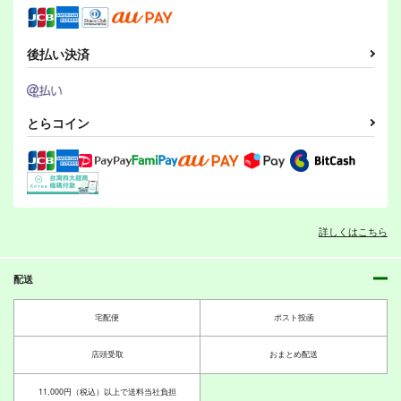
カート
カート
カート
440
円
（税込）
330
440
山川道10
山川道13
山川道14
円
円
（税込）
（税込）
オリジナル
とりからの巣
とりからの巣
とりからの巣
オリジナル
オリジナル
ベル・メリオン
後払い決済
瀬川なでる
幡布れい
デミタス・カッフェ
330
330
330
アシオ・グレース
円
円
円
（税込）
（税込）
（税込）
マフィン・フラガ
ホワイト
どっちん
どっちん
どっちん
サンプル
サンプル
サンプル
ハルナス・アイザラ
サンプル
サンプル
サンプル
とらコイン
カート
カート
カート
作品詳細
作品詳細
作品詳細
竜の飼い方教えます
転生？したら、アンド
26
ロイドでおんなの子
乱痴気事虫所
箱庭のアリス
詳しくはこちら
110
660
円
円
山川道11
山川道10
山川道9
（税込）
（税込）
オリジナル
オリジナル
とりからの巣
とりからの巣
とりからの巣
東秋院鈴子
配送
330
330
330
円
円
円
（税込）
（税込）
（税込）
ファースト
平公平
オリジナル
どっちん
オリジナル
どっちん
サンプル
サンプル
オリジナル
どっちん
宅配便
ポスト投函
マツモ様
山ねえさん
マツモ様
山ねえさん
マツモ様
山ねえさん
カート
カート
店頭受取
おまとめ配送
サンプル
サンプル
サンプル
ハッピーシュート！6
小さめの魔法師匠と大
ハッピーシュート！5
きめの魔法少女。6
とりからの巣
山川道16
山川道17
とりからの巣
山川道8
カート
カート
カート
11,000円（税込）以上で送料当社負担