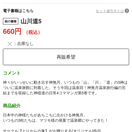
電子書籍はこちら
セット値引きとは
?
山川道5
紙の書籍
660円
（税込）
╳
：在庫なし
再販希望
コメント
神々がいっせいに動き出す神無月。いつもの「山」「川」「道」の3神は
ついに温泉旅館に到着した。そう今回は温泉回！神無月温泉旅行編の完
結までを収録した神様達の日常4コママンガ第5巻です。
商品紹介
日本中の神様たちがあちこちに出かける神無月。
いつもの3柱たちは、マツモ様の発案で温泉郷にやってきた！
サークル【とりからの巣】がお贈りする[オリジナル]作品