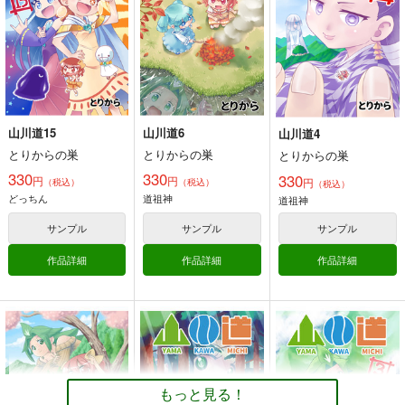
440
440
440
円
円
円
（税込）
（税込）
（税込）
オリジナル
オリジナル
オリジナル
デミタス・カッフェ
デミタス・カッフェ
デミタス・カッフェ
マフィン・フラガ
マフィン・フラガ
マフィン・フラガ
サンプル
サンプル
サンプル
ハルナス・アイザラ
ハルナス・アイザラ
ハルナス・アイザラ
カート
カート
カート
山川道15
山川道6
山川道4
とりからの巣
とりからの巣
とりからの巣
オリジナル同人て売れ
残夏の家出（総集編）
ミカゲはミカゲの背後
330
330
330
るの？＋オリジナル同
霊
円
円
円
（税込）
（税込）
（税込）
amaretto
人の電子書籍て売れる
どっちん
道祖神
道祖神
ぽっぽこっこ
まるちぷるCAFE
の？etc…～なんだか
1,599
円
（税込）
んだ赤字出さず20年
110
110
サンプル
サンプル
サンプル
円
円
（税込）
（税込）
オリジナル
続いたよ記録～
オリジナル
オリジナル
ミカゲ
作品詳細
作品詳細
作品詳細
アイラ
サンプル
サンプル
サンプル
カート
カート
カート
角と板と魔法記師8
角と板と魔法記師7
小さめの魔法師匠と大
きめの魔法少女。8
とりからの巣
とりからの巣
もっと見る！
とりからの巣