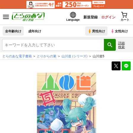
新規登録
ログイン
Language
カート
全年齢向け
成年向け
男性向け
女性向け
詳細
検索
とらのあな電子書籍
とりからの巣
山川道
(シリーズ)
山川道5