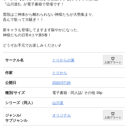
『山川道5』が電子書籍で登場です！
普段はご神体から離れられない神様たちが大勢集まり、
呑んで歌って大騒ぎ！！
新キャラも登場してますます賑やかになった、
神様たちの日常4コマ第5巻！
どうぞお手元でお楽しみください♪
サークル名
とりからの巣
入荷アラート
作家
とりから
公開日
2020/07/26
種別/サイズ
電子書籍 - 同人誌/ その他 39p
シリーズ（同人）
山川道
ジャンル/
オリジナル
入荷アラート
サブジャンル