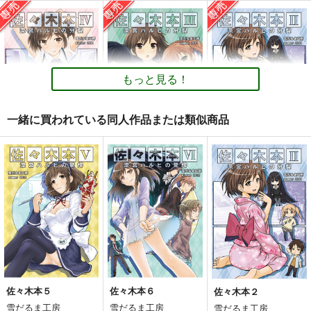
佐々木本３
佐々木本２
その向こうで燃えるの
がオレのシビレるたべ
雪だるま工房
雪だるま工房
もの
ハァドフレアナイト
550
550
円
円
専売
専売
（税込）
（税込）
275
円
（税込）
涼宮ハルヒの憂鬱
涼宮ハルヒの憂鬱
涼宮ハルヒの憂鬱
佐々木×キョン
佐々木×キョン
もっと見る！
涼宮ハルヒ
キョン
古泉一樹
サンプル
サンプル
サンプル
一緒に買われている同人作品または類似商品
カート
カート
カート
佐々木本４
佐々木本３
佐々木本２
雪だるま工房
雪だるま工房
雪だるま工房
550
550
550
円
円
専売
専売
円
専売
（税込）
（税込）
（税込）
涼宮ハルヒの憂鬱
涼宮ハルヒの憂鬱
涼宮ハルヒの憂鬱
佐々木×キョン
佐々木×キョン
佐々木×キョン
サンプル
サンプル
サンプル
カート
カート
カート
佐々木本５
佐々木本６
佐々木本２
雪だるま工房
雪だるま工房
雪だるま工房