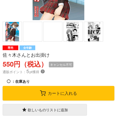
専売
全年齢
佐々木さんとお出掛け
550円（税込）
キャンセル不可
5
通販ポイント：
pt獲得
？
◯
：在庫あり
カートに入れる
欲しいものリストに追加