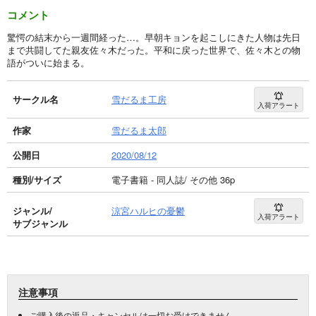
コメント
驚愕の結末から一週間経った…。早朝キョンを起こしにきた人物は先日
まで共闘してた親友佐々木だった。平和に戻った世界で、佐々木との物
語がついに始まる。
サークル名
雪だるま工房
入荷アラート
作家
雪だるま太郎
公開日
2020/08/12
種別/サイズ
電子書籍 - 同人誌/ その他 36p
ジャンル/
涼宮ハルヒの憂鬱
入荷アラート
サブジャンル
注意事項
ご購入後の返品・キャンセルは一切お受けできません。