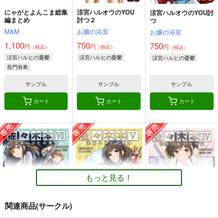
にゃがとよんこま総集
涼宮ハルオウのYOU
涼宮ハルオウのYOU討
編まとめ
討つ２
つ
M&M
お嬢の浴室
お嬢の浴室
1,100
750
750
円
円
円
（税込）
（税込）
（税込）
涼宮ハルヒの憂鬱
涼宮ハルヒの憂鬱
涼宮ハルヒの憂鬱
長門有希
サンプル
サンプル
サンプル
カート
カート
カート
もっと見る！
関連商品(サークル)