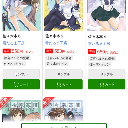
佐々木
佐々木×キョン
佐々木×キョン
サンプル
サンプル
サンプル
作品詳細
作品詳細
作品詳細
佐々木本６
佐々木本５
佐々木本４
雪だるま工房
雪だるま工房
雪だるま工房
550
550
550
円
円
専売
専売
円
専売
（税込）
（税込）
（税込）
涼宮ハルヒの憂鬱
涼宮ハルヒの憂鬱
涼宮ハルヒの憂鬱
佐々木×キョン
佐々木×キョン
佐々木×キョン
サンプル
サンプル
サンプル
カート
カート
カート
ほむほむ ザ・ワール
にゃがとよんこま総集
涼宮ハルオウのYOU討
ド
編まとめ
つ２
雪だるま工房
M&M
お嬢の浴室
550
1,100
750
円
円
円
（税込）
（税込）
（税込）
暁美ほむら
長門有希