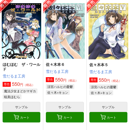
佐々木本６
佐々木本５
佐々木本４
雪だるま工房
雪だるま工房
雪だるま工房
550
550
550
円
円
専売
専売
円
専売
（税込）
（税込）
（税込）
涼宮ハルヒの憂鬱
涼宮ハルヒの憂鬱
涼宮ハルヒの憂鬱
佐々木×キョン
佐々木×キョン
佐々木×キョン
サンプル
サンプル
サンプル
カート
カート
カート
ほむほむ ザ・ワール
佐々木本６
佐々木本５
ド
雪だるま工房
雪だるま工房
雪だるま工房
550
550
円
専売
円
専売
（税込）
（税込）
550
円
専売
（税込）
涼宮ハルヒの憂鬱
涼宮ハルヒの憂鬱
魔法少女まどかマギカ
佐々木×キョン
佐々木×キョン
暁美ほむら
鹿目まどか
サンプル
サンプル
サンプル
メイド・イン・ヘブン
カート
カート
カート