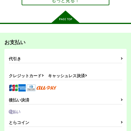
もっと見る！
サンプル
サンプル
サンプル
作品詳細
作品詳細
作品詳細
佐々木本３
佐々木本２
雪だるま工房
雪だるま工房
お支払い
550
550
円
円
専売
専売
（税込）
（税込）
涼宮ハルヒの憂鬱
涼宮ハルヒの憂鬱
代引き
佐々木×キョン
佐々木×キョン
サンプル
サンプル
クレジットカード
キャッシュレス決済
カート
カート
涼宮ハルオウのYOU
ＲＯＯＴ
その向こうで燃えるの
後払い決済
討つ
がオレのシビレるたべ
閉鎖空間
もの
お嬢の浴室
ハァドフレアナイト
2,134
円
（税込）
750
275
円
円
（税込）
涼宮ハルヒ
（税込）
涼宮ハルヒ
とらコイン
サンプル
サンプル
サンプル