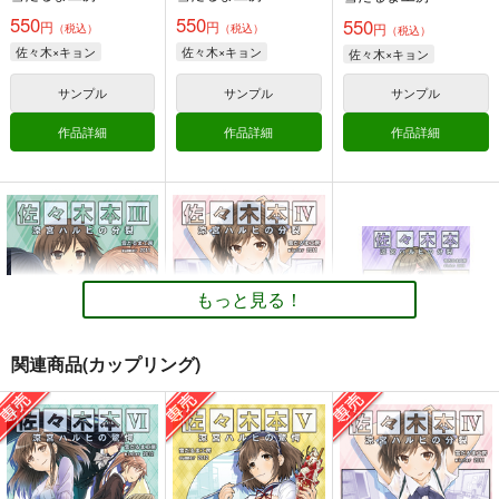
ＲＯＯＴ
佐々木本
550
550
550
円
円
円
（税込）
（税込）
（税込）
閉鎖空間
雪だるま工房
佐々木×キョン
佐々木×キョン
佐々木×キョン
2,134
550
円
円
専売
専売
（税込）
（税込）
サンプル
サンプル
サンプル
涼宮ハルヒの憂鬱
涼宮ハルヒの憂鬱
涼宮ハルヒ
佐々木
キョン
作品詳細
作品詳細
作品詳細
朝比奈みくる
サンプル
サンプル
長門有希
カート
カート
佐々木本
雪だるま工房
550
円
専売
もっと見る！
（税込）
涼宮ハルヒの憂鬱
佐々木
キョン
関連商品(カップリング)
サンプル
カート
佐々木本３
佐々木本４
佐々木本
雪だるま工房
雪だるま工房
雪だるま工房
550
550
550
円
円
円
（税込）
（税込）
（税込）