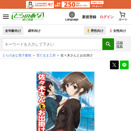
新規登録
ログイン
Language
カート
全年齢向け
成年向け
男性向け
女性向け
詳細
検索
とらのあな電子書籍
雪だるま工房
佐々木さんとお出掛け