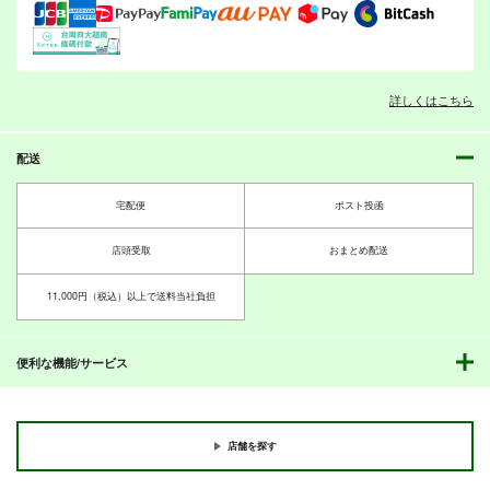
作品詳細
作品詳細
作品詳細
詳しくはこちら
配送
宅配便
ポスト投函
店頭受取
おまとめ配送
11,000円（税込）以上で送料当社負担
ヤンデレちゃんこわい
わりと平和な衛宮くん
早苗さんの
ちの憂鬱
muzzle
無印堂
便利な機能/サービス
RRR
550
660
円
円
（税込）
（税込）
660
円
（税込）
東風谷早苗
オールキャラ
店舗を探す
サンプル
サンプル
サンプル