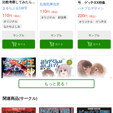
比較考察してみたら
号 ゲッP-XX特集
乱痴気事虫所
創作同人電子書籍のス
まるちぷるCAFE
ハチプロデザイン
スメ2026年
110
円
（税込）
110
220
円
円
（税込）
（税込）
オリジナル
砂虫隼
オリジナル
オリジナル
ゲッP-X
なかせよしみ
頼子さん
サンプル
サンプル
サンプル
きんどるちゃん
カート
カート
カート
もっと見る！
関連商品(サークル)
たのしいテレビ王6月
みなとくんはおしま
サークル「ユーリカ」