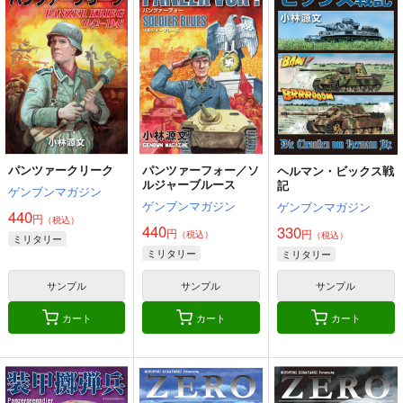
号
い？３
百合アンソロジー３
不埒な契約×君色ステ
ハチプロデザイン
GRINP
ユーリカ
ラリウム
220
550
330
円
円
円
（税込）
（税込）
（税込）
オリジナル
ゲッP-X
オリジナル
オリジナル
千川みなと
桜田ゆうた
サンプル
サンプル
サンプル
カート
カート
カート
パンツァークリーク
パンツァーフォー／ソ
ヘルマン・ビックス戦
ルジャーブルース
記
ゲンブンマガジン
ゲンブンマガジン
ゲンブンマガジン
440
円
（税込）
440
330
円
円
（税込）
（税込）
ミリタリー
ミリタリー
ミリタリー
サンプル
サンプル
サンプル
カート
カート
カート
サークル「ユーリカ」
同人作家がクリスタだ
台所