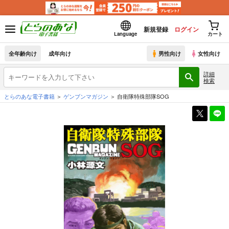
新規登録
ログイン
Language
カート
全年齢向け
成年向け
男性向け
女性向け
詳細
検索
とらのあな電子書籍
ゲンブンマガジン
自衛隊特殊部隊SOG