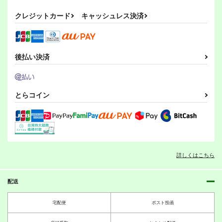
ゆゆ
ぽっぽこっこ
ミリタリーナレッジレ
330
クレジットカード
キャッシュレス決済
円
作品詳細
作品詳細
作品詳細
（税込）
ポーツ
110
円
（税込）
オリジナル
1,650
オリジナル
円
（税込）
オリジナル
後払い決済
サンプル
サンプル
サンプル
レイドオントーキョー
第二次朝鮮戦争ユギオ
第二次朝鮮戦争ユギオ
前編
２ 後編
2 前編
カート
カート
カート
ゲンブンマガジン
ゲンブンマガジン
ゲンブンマガジン
とらコイン
440
440
440
円
円
円
（税込）
（税込）
（税込）
オリジナル
オリジナル
オリジナル
サンプル
サンプル
サンプル
黒騎士外伝・前編
宇宙資源戦争 収穫期
パンツァークリーク
カート
カート
カート
詳しくはこちら
ゲンブンマガジン
ゲンブンマガジン
ゲンブンマガジン
440
330
440
円
円
円
（税込）
（税込）
（税込）
配送
サンプル
サンプル
サンプル
宅配便
ポスト投函
作品詳細
作品詳細
作品詳細
ゲリラ レジスタン
もっとも清潔なもの
大越史記全書/陳紀