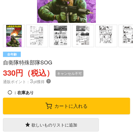
全年齢
自衛隊特殊部隊SOG
330円（税込）
キャンセル不可
3
通販ポイント：
pt獲得
？
◯
：在庫あり
カートに入れる
欲しいものリストに追加