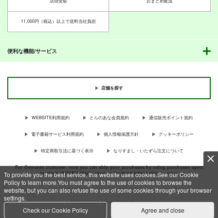
ス/反政府活動マニュ
店頭受取
おまとめ配送
乱痴気事虫所
ナントカ堂
アル
ミリタリーナレッジレ
110
110
円
円
（税込）
（税込）
11,000円（税込）以上で送料当社負担
ポーツ
オリジナル
砂虫隼
オリジナル
1,650
円
（税込）
オリジナル
便利な機能/サービス
ハッピータイガー 前
ハッピータイガー 後
キャットシットワン
編
編
サンプル
サンプル
サンプル
Vol.02
ゲンブンマガジン
ゲンブンマガジン
ゲンブンマガジン
カート
カート
カート
店舗を探す
440
440
440
円
円
円
（税込）
（税込）
（税込）
オリジナル
オリジナル
オリジナル
WEBSITE利用規約
とらのあな会員規約
通信販売ポイント規約
パンツァーフォー／ソ
太平洋戦記ZEROミッ
第二次朝鮮戦争ユギオ
サンプル
サンプル
サンプル
ルジャーブルース
ドウェー編
２ 後編
電子書籍サービス利用規約
個人情報保護方針
クッキーポリシー
カート
カート
カート
ゲンブンマガジン
ゲンブンマガジン
ゲンブンマガジン
特定商取引法に基づく表示
なりすまし・いたずら注文について
440
440
440
円
円
円
（税込）
（税込）
（税込）
For Overseas customer, now you can ship your purchases by using purchases agent
サンプル
サンプル
サンプル
services “AOCS”! Click {more…} for more information …
more
To provide you the best service, this website uses cookies.See our Cookie
Policy to learn more.You must agree to the use of cookies to browse the
website, but you can also refuse the use of some cookies through your browser
作品詳細
作品詳細
作品詳細
settings.
c TORANOANA Inc, All Rights Reserved.
Check our Cookie Policy
Agree and close
竜の飼い方教えます
転生？したら、アンド