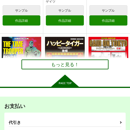
amaretto
ゲイツ
人の電子書籍て売れる
ぽっぽこっこ
まるちぷるCAFE
の？etc…～なんだか
1,599
円
（税込）
サンプル
サンプル
サンプル
んだ赤字出さず20年
110
110
円
円
（税込）
（税込）
オリジナル
続いたよ記録～
オリジナル
オリジナル
ミカゲ
作品詳細
作品詳細
作品詳細
アイラ
サンプル
サンプル
サンプル
バトルオーバー北海道
バトルオーバー北海道
レイドオントーキョー
カート
カート
カート
WW3前編
WW3・後編
後編
ゲンブンマガジン
ゲンブンマガジン
ゲンブンマガジン
もっと見る！
440
440
440
円
円
円
（税込）
（税込）
（税込）
オリジナル
オリジナル
オリジナル
サンプル
サンプル
サンプル
カート
カート
カート
タイムトルーパー
ハッピータイガー 後
レイドオントーキョー
編
前編
ゲンブンマガジン
お支払い
ゲンブンマガジン
ゲンブンマガジン
440
円
（税込）
440
440
円
円
（税込）
（税込）
代引き
逢魔ヶ屋 2 「コトダ
君があこがれ 7
スナイパー
マ」
The Basics
サンプル
サンプル
サンプル