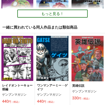
百合アンソロジー２
けで作る同人誌の表紙
乱痴気事虫所
告白のすきまで×木枯
デザイン
ユーリカ
壱番地
らしのルーチェ
110
円
（税込）
もっと見る！
330
1,100
円
円
（税込）
（税込）
オリジナル
砂虫隼
オリジナル
オリジナル
一緒に買われている同人作品または類似商品
サンプル
サンプル
サンプル
カート
カート
カート
装甲擲弾兵
太平洋戦記ZEROミッ
太平洋戦記ZERO開戦
ドウェー編
編
ゲンブンマガジン
ゲンブンマガジン
ゲンブンマガジン
440
円
（税込）
440
440
円
円
（税込）
（税込）
オリジナル
オリジナル
オリジナル
サンプル
サンプル
サンプル
カート
カート
カート
レイドオントーキョー
ワンマンアーミー・ゲ
英雄伝説
後編
イツ
ゲンブンマガジン
ゲンブンマガジン
ゲンブンマガジン
330
円
（税込）
オリジナル同人て売れ
残夏の家出（総集編）
ミカゲはミカゲの背後
440
440
円
円
（税込）
（税込）
るの？＋オリジナル同
霊