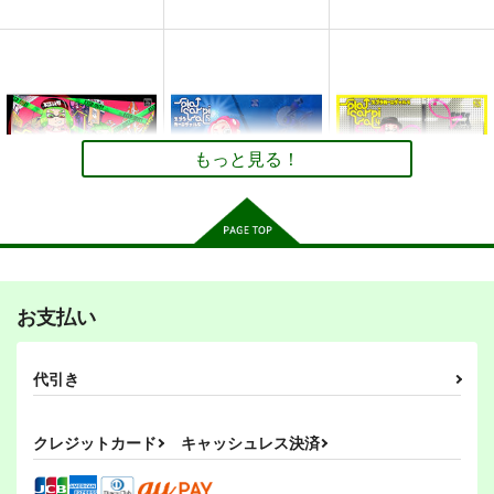
スプラカーニヴァル２
スプラカーニヴァル５
日常のあなた 2009-
2011総集編
俺様流～oresama
俺様流～oresama
オペラグラス
style～
style～
330
吊原ひなこの病 絵本
スプラカーニヴァル７
スプラカーニヴァル６
円
550
440
（税込）
円
円
（税込）
（税込）
版
俺様流～oresama
俺様流～oresama
ボーイ
ボーイ
UMBRELLA*GIRL
style～
style～
サンプル
サンプル
サンプル
もっと見る！
1,100
円
440
（税込）
440
円
円
（税込）
（税込）
作品詳細
作品詳細
作品詳細
その他
吊原ひなこ
その他
ガール
その他
ボーイ
ボーイ
テンタクルズ
ガール
テンタクルズ
サンプル
サンプル
サンプル
スプラカーニヴァル６
スプラカーニヴァル５
スプラカーニヴァル4
俺様流～oresama
俺様流～oresama
俺様流～oresama
カート
カート
カート
お支払い
style～
style～
style～
440
440
440
円
円
円
（税込）
（税込）
（税込）
代引き
その他
ボーイ
その他
ボーイ
その他
ボーイ
ガール
テンタクルズ
ガール
テンタクルズ
ガール
テンタクルズ
クレジットカード
キャッシュレス決済
サンプル
サンプル
サンプル
カート
カート
カート
日常のあなた オタク
造型の巻 弐
Roon hug