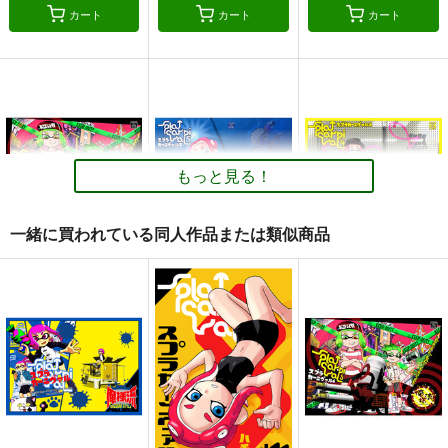
カート
カート
カート
スレイブニル プロッ
おいでよ北斗の森
ピカチュウ日記完全総
プデザインワークス
集編
お嬢の浴室
倉持図鑑
お嬢の浴室
750
円
（税込）
330
2,000
円
円
（税込）
（税込）
その他
その他
その他
もっと見る！
サンプル
サンプル
サンプル
カート
カート
カート
一緒に買われている同人作品または類似商品
スプラカーニヴァル６
スプラカーニヴァル５
スプラカーニヴァル4
俺様流～oresama
俺様流～oresama
俺様流～oresama
style～
style～
style～
440
440
440
円
円
円
（税込）
（税込）
（税込）
その他
ボーイ
その他
ボーイ
その他
ボーイ
ガール
テンタクルズ
ガール
テンタクルズ
ガール
テンタクルズ
サンプル
サンプル
サンプル