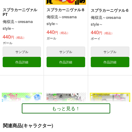
カート
カート
カート
スプラカーニヴァル
スプラカーニヴァル８
スプラカーニヴァル６
日本縦断「ヴェガ号」
造型の巻 弐
PT
スプラカーニヴァル
俺様流～oresama
俺様流～oresama
殺人事件
PT
生ハッハ
俺様流～oresama
style～
style～
重月書房
放射性同位
俺様流～oresama
style～
785
円
専売
440
（税込）
440
円
体
円
style～
（税込）
（税込）
440
その他
正宗
村正
円
（税込）
ガール
ボーイ
330
440
円
専売
円
（税込）
ガール
（税込）
その他
十津川省三
その他
ガール
サンプル
サンプル
サンプル
亀井定雄
ボーイ
作品詳細
作品詳細
作品詳細
サンプル
サンプル
サンプル
カート
カート
カート
スプラカーニヴァル３
スプラカーニヴァル２
俺様流～oresama
俺様流～oresama
style～
style～
550
550
もっと見る！
円
円
（税込）
（税込）
その他
ボーイ
その他
ボーイ
ガール
シオカラーズ
ガール
シオカラーズ
関連商品(キャラクター)
サンプル
サンプル