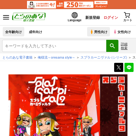
新規登録
ログイン
Language
カート
全年齢向け
成年向け
男性向け
女性向け
詳細
検索
とらのあな電子書籍
俺様流～oresama style～
スプラカーニヴァル
(シリーズ)
ス