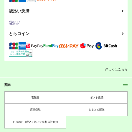
話
生ハッハ
onion
オペラグラス
後払い決済
785
550
円
円
（税込）
（税込）
110
円
（税込）
正宗
ローン
スプラカーニヴァル５
スプラカーニヴァル4
サンプル
サンプル
サンプル
とらコイン
俺様流～oresama
俺様流～oresama
作品詳細
作品詳細
作品詳細
style～
style～
440
440
円
円
（税込）
（税込）
その他
ボーイ
その他
ボーイ
ガール
テンタクルズ
ガール
テンタクルズ
詳しくはこちら
サンプル
サンプル
スプラカーニヴァル３
スプラカーニヴァル２
俺様流～oresama
俺様流～oresama
カート
カート
配送
style～
style～
550
550
宅配便
ポスト投函
円
円
（税込）
（税込）
その他
ボーイ
その他
ボーイ
店頭受取
おまとめ配送
ガール
シオカラーズ
ガール
シオカラーズ
draft8
ムスカの日常
ゆりのあるくに
サンプル
サンプル
11,000円（税込）以上で送料当社負担
スタジオdraft
アルシオーネ
紙袋Works