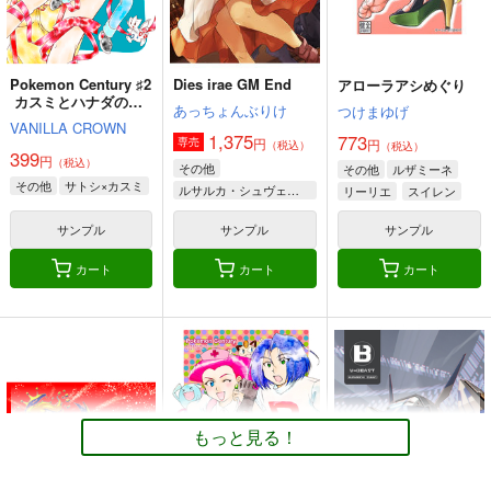
Pokemon Century ♯2
Dies irae GM End
アローラアシめぐり
カスミとハナダの温
あっちょんぶりけ
つけまゆげ
泉街
VANILLA CROWN
1,375
773
円
専売
円
（税込）
（税込）
399
円
（税込）
その他
その他
ルザミーネ
その他
サトシ×カスミ
ルサルカ・シュヴェーゲリン
リーリエ
スイレン
ロートス・ライヒハート
サンプル
サンプル
サンプル
ヴィルヘルム・エーレンブルグ
カート
カート
カート
もっと見る！