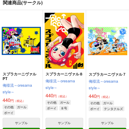
関連商品(サークル)
BADDAY Sputtering
♯1 生まれた街(マサラ
V-BEAST
タウン)のポケモンセ
出鱈目
倉持図鑑
ンター
VANILLA CROWN
1,100
440
円
円
（税込）
（税込）
499
円
（税込）
その他
アカちゃん
その他
バーチャロン
その他
トラストちゃん
コジロウ×ムサシ
サンプル
サンプル
サンプル
カート
カート
カート
スプラカーニヴァル
スプラカーニヴァル８
スプラカーニヴァル７
PT
俺様流～oresama
俺様流～oresama
俺様流～oresama
style～
style～
style～
440
440
円
円
（税込）
（税込）
440
円
（税込）
その他
ガール
その他
ガール
その他
ガール
ボーイ
８号
ボーイ
テンタクルズ
ボーイ
サンプル
サンプル
サンプル