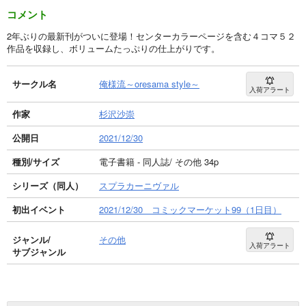
コメント
2年ぶりの最新刊がついに登場！センターカラーページを含む４コマ５２
作品を収録し、ボリュームたっぷりの仕上がりです。
サークル名
俺様流～oresama style～
入荷アラート
作家
杉沢沙崇
公開日
2021/12/30
種別/サイズ
電子書籍 - 同人誌/ その他 34p
シリーズ（同人）
スプラカーニヴァル
初出イベント
2021/12/30 コミックマーケット99（1日目）
ジャンル/
その他
入荷アラート
サブジャンル