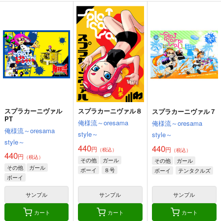
スプラカーニヴァル７
スプラカーニヴァル３
スプラカーニヴァル4
カート
カート
俺様流～oresama
俺様流～oresama
俺様流～oresama
げとれりアーカイブス
スプラカーニヴァル８
吊原ひなこの病 小説
style～
style～
style～
01
版
俺様流～oresama
440
550
440
円
円
円
（税込）
（税込）
（税込）
ふろうれっと工廠
UMBRELLA*GIRL
style～
ガール
ボーイ
ボーイ
1,320
1,100
円
専売
円
440
（税込）
（税込）
円
（税込）
サンプル
サンプル
サンプル
オリジナル
その他
吊原ひなこ
その他
ガール
作品詳細
作品詳細
作品詳細
ボーイ
８号
スプラカーニヴァル
スプラカーニヴァル８
スプラカーニヴァル７
サンプル
サンプル
サンプル
PT
俺様流～oresama
俺様流～oresama
俺様流～oresama
カート
カート
カート
style～
style～
style～
440
440
円
円
（税込）
（税込）
440
円
（税込）
その他
ガール
その他
ガール
その他
ガール
ボーイ
８号
ボーイ
テンタクルズ
ボーイ
サンプル
サンプル
サンプル
カート
カート
カート