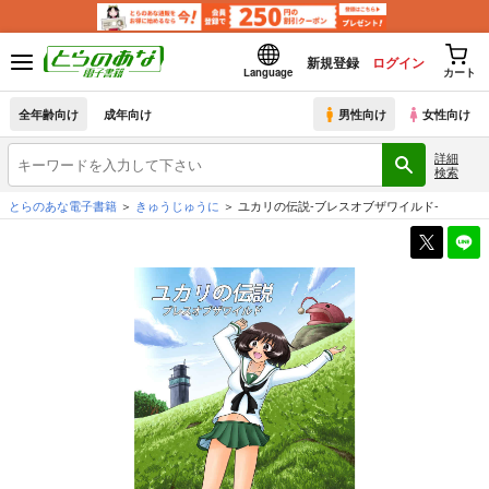
新規登録
ログイン
Language
カート
全年齢向け
成年向け
男性向け
女性向け
詳細
検索
とらのあな電子書籍
きゅうじゅうに
ユカリの伝説-ブレスオブザワイルド-