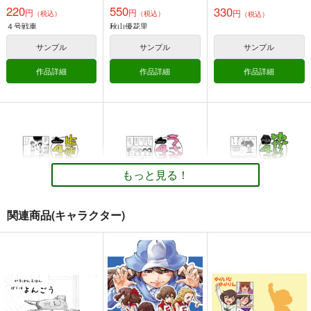
220
550
330
円
円
円
（税込）
（税込）
（税込）
４号戦車
秋山優花里
サンプル
サンプル
サンプル
作品詳細
作品詳細
作品詳細
艦×パン！２
艦×パン！総集編
ガルパンGP完全版
GP0-GP8
ぷりん堂
ぷりん堂
G-ARTごー
1,320
1,320
円
円
（税込）
（税込）
2,200
円
（税込）
ガールズ＆パンツァー
ガールズ＆パンツァー
もっと見る！
ガールズ＆パンツァー
西住みほ
お銀さん
西住 みほ
榛名
ダージリン
ペパロニ
ローズヒップ
関連商品(キャラクター)
サンプル
サンプル
サンプル
カート
カート
カート
生徒会４コマ
うさぎ４コマ
ゆかりいぬ４コマ
アダルテリー亭
アダルテリー亭
アダルテリー亭
330
330
330
円
円
円
（税込）
（税込）
（税込）
河嶋桃
澤梓
西住みほ