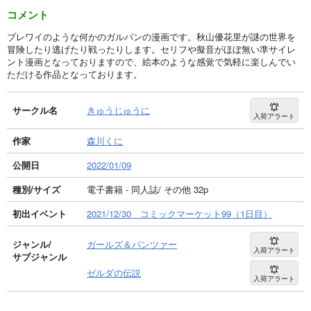
コメント
ブレワイのような何かのガルパンの漫画です。秋山優花里が謎の世界を
冒険したり逃げたり戦ったりします。セリフや擬音がほぼ無い準サイレ
ント漫画となっておりますので、絵本のような感覚で気軽に楽しんでい
ただける作品となっております。
サークル名
きゅうじゅうに
入荷アラート
作家
森川くに
公開日
2022/01/09
種別/サイズ
電子書籍 - 同人誌/ その他 32p
初出イベント
2021/12/30 コミックマーケット99（1日目）
ジャンル/
ガールズ＆パンツァー
入荷アラート
サブジャンル
ゼルダの伝説
入荷アラート