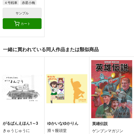
４号戦車
赤星小梅
秋山優花里
サンプル
カート
サンダース大戦車軍団
戦車道とは乙女の健全
がるぱんえほん1～3
一緒に買われている同人作品または類似商品
な心身を涵養する武道
四等兵と愉快な仲間た
きゅうじゅうに
でありこれを学ぶこと
邪屋。
ち
で罹患する疾病など決
220
円
（税込）
してあり得ませ
315
円
385
（税込）
円
ガールズ＆パンツァー
ん （戦車道西住流及
（税込）
ガールズ＆パンツァー
び 日本戦車道連盟公
４号戦車
赤星小梅
ガールズ＆パンツァー
式見解）
常夫×しほ
秋山優花里
ケイ
逸見エリカ
サンプル
サンプル
サンプル
カート
カート
カート
がるぱんえほん1～3
ゆかいなゆかりん
英雄伝説
きゅうじゅうに
滑々饅頭堂
ゲンブンマガジン