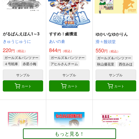
サンプル
サンプル
サンプル
作品詳細
作品詳細
作品詳細
がるぱんえほん1～3
すすめ！鹵獲道
ゆかいなゆかりん
きゅうじゅうに
あいの倉
滑々饅頭堂
220
844
550
円
円
逆もまた然り
ガルパンGP8挑戦者、
円
ガルパンGP7クラー
（税込）
（税込）
（税込）
集う
ラ、帰還する
ガールズ＆パンツァー
ガールズ＆パンツァー
ガールズ＆パンツァー
成1-24
G-ARTごー
G-ARTごー
４号戦車
赤星小梅
アヒルさんチーム
秋山優花里
西住みほ
550
円
専売
（税込）
秋山優花里
ミカ
磯辺典子
330
330
円
円
（税込）
（税込）
ガールズ＆パンツァー
サンプル
サンプル
サンプル
ガールズ＆パンツァー
ガールズ＆パンツァー
押田×安藤
ペパロニ
カート
カート
カート
クラーラ
ローズヒップ
カチューシャ
サンプル
サンプル
サンプル
クラーラ
ダージリン
ガルパン４コマ
桃ちゃん４コマ
アンコウ４コマ
カート
カート
カート
アダルテリー亭
アダルテリー亭
アダルテリー亭
330
330
330
円
円
円
（税込）
（税込）
（税込）
西住みほ
河嶋桃
西住みほ
もっと見る！
サンプル
サンプル
サンプル