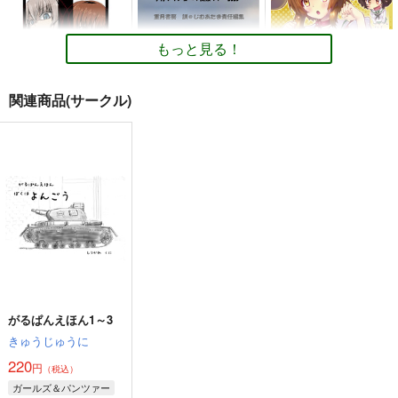
もっと見る！
関連商品(サークル)
CROSS ROAD
実践ガイド タウシュ
がーるず＆わんツァー
ベツ編３
まとめ
夕湯会
重月書房
M&M★
880
円
専売
（税込）
550
660
円
円
（税込）
（税込）
ガールズ＆パンツァー
ガールズ＆パンツァー
ガールズ＆パンツァー
逸見エリカ
西住みほ
赤星小梅
サンプル
サンプル
サンプル
カート
カート
カート
がるぱんえほん1～3
きゅうじゅうに
220
円
（税込）
ガールズ＆パンツァー