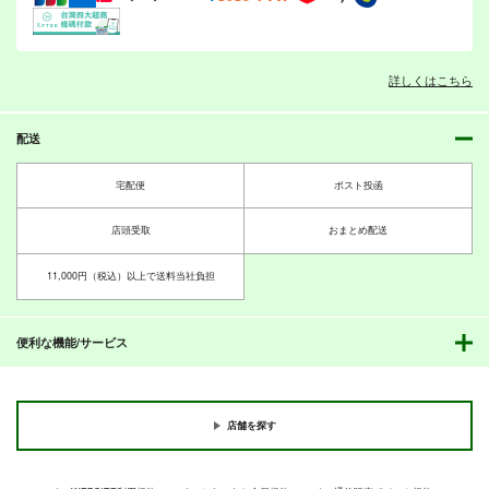
詳しくはこちら
アンチョビの野望アフ
Girls und W.O.T.
アヒル４コマ
リカ編2
I.G.Project
アダルテリー亭
配送
魔法少女マッセナ団
495
330
円
専売
円
専売
（税込）
（税込）
660
円
専売
ガルパンGP5&ガルパ
眼鏡・眼鏡・眼鏡！
（税込）
宅配便
ポスト投函
ガールズ＆パンツァー
ガールズ＆パンツァー
ンGP0スペシャル同梱
ガールズ＆パンツァー
成1-24
西住みほ
武部沙織
河西忍
磯辺典子
パック
G-ARTごー
アンチョビ
店頭受取
おまとめ配送
秋山優花里
佐々木あけび
509
円
専売
（税込）
秋山優花里
330
円
（税込）
サンプル
サンプル
サンプル
ガールズ＆パンツァー
ガルパン軍事読本04
ガルパン軍事読本03
大洗４コマ
11,000円（税込）以上で送料当社負担
ガールズ＆パンツァー
西住みほ
放蕩オペラハウス
放蕩オペラハウス
アダルテリー亭
カート
カート
カート
ダージリン
ペパロニ
550
550
330
ローズヒップ
円
円
円
（税込）
（税込）
（税込）
便利な機能/サービス
サンプル
サンプル
西住みほ
カート
カート
サンプル
サンプル
サンプル
作品詳細
作品詳細
作品詳細
店舗を探す