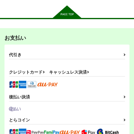
作品詳細
作品詳細
作品詳細
イツミアキヤマ
もっとよんこま作戦で
ＲＧＳ
す!!
焼きたてジャマイカ
つちねこ
お支払い
滑々饅頭堂
440
660
円
円
（税込）
（税込）
605
円
眼鏡・眼鏡・眼鏡・
ガルパンGP6ミッコ、
言葉の無い送辞
（税込）
ガールズ＆パンツァー
ガールズ＆パンツァー
代引き
Zwei！
咆哮する
ガールズ＆パンツァー
疼痛
あいの倉
秋山優花里×逸見エリカ
西住みほ
秋山優花里
成1-24
G-ARTごー
西住みほ
秋山優花里
アンチョビ
1,203
円
（税込）
島田愛里寿
550
330
円
円
クレジットカード
キャッシュレス決済
（税込）
（税込）
サンプル
サンプル
サンプル
ガールズ＆パンツァー
ガールズ＆パンツァー
ガールズ＆パンツァー
ホシノ
ツチヤ
カート
カート
カート
ダージリン
ペパロニ
河西忍
西住流４コマ
ガルパン軍事読本06
ガルパン軍事読本05
ローズヒップ
ミッコ
アダルテリー亭
放蕩オペラハウス
放蕩オペラハウス
サンプル
サンプル
サンプル
後払い決済
330
550
440
円
円
円
（税込）
（税込）
（税込）
カート
カート
カート
西住みほ
サンプル
サンプル
サンプル
とらコイン
作品詳細
作品詳細
作品詳細