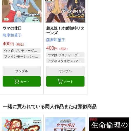
メジロアルダン
メジロマックイーン
アーモンドアイ
メジロマックイーン
メジロアルダン
ステイゴールド
サンプル
サンプル
サンプル
トウカイテイオー
カート
カート
カート
ウマの休日
超光速！才媛珈琲リタ
ーンズ
薩摩和菓子
薩摩和菓子
400
円
（税込）
400
円
（税込）
ウマ娘 プリティーダービー
ウマ娘 プリティーダービー
ファインモーション×エアシャカール
アグネスタキオン×マンハッタンカフェ
サンプル
サンプル
カート
カート
ウマ娘のうっ！
クワガタファル子4
ギャルゲーム批評
一緒に買われている同人作品または類似商品
2026年１月号
ぱかぽこ
ぴがふぇった
Ｏ山出版
660
605
円
円
（税込）
（税込）
330
円
（税込）
ウマ娘 プリティーダービー
ウマ娘 プリティーダービー
ウマ娘 プリティーダービー
キタサンブラック
スマートファルコン