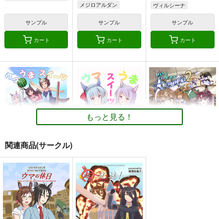
メジロアルダン
ヴィルシーナ
メジロマックイーン
メジロアルダン
サンプル
サンプル
サンプル
カート
カート
カート
もっと見る！
関連商品(サークル)
ウマうまスイーツ盛り
ウマうまスイーツ盛り
UMAMANGAアラカル
合わせ2
合わせ
ト 2026 SUMMER
あいすしゃーべっと
あいすしゃーべっと
Rebel Alliance
550
660
1,100
円
円
円
（税込）
（税込）
（税込）
ウマ娘 プリティーダービー
ウマ娘 プリティーダービー
ウマ娘 プリティーダービー