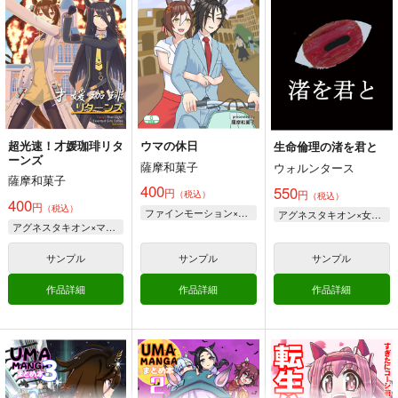
サトノダイヤモンド
コパノリッキー
サンプル
サンプル
サンプル
シュヴァルグラン
ホッコータルマエ
カート
カート
カート
超光速！才媛珈琲リタ
ウマの休日
生命倫理の渚を君と
ーンズ
薩摩和菓子
ウォルンタース
薩摩和菓子
400
550
円
円
（税込）
（税込）
400
円
（税込）
ファインモーション×エアシャカール
アグネスタキオン×女性トレーナー
アグネスタキオン×マンハッタンカフェ
サンプル
サンプル
サンプル
作品詳細
作品詳細
作品詳細
ニンジン万事サイオウ
ギャルゲーム批評
UMAMANGAアラカル
ガウマー10
2025年9月号
ト 2025 SUMMER
ぴがふぇった
Ｏ山出版
Rebel Alliance
1,210
440
900
円
円
円
（税込）
（税込）
（税込）
ウマ娘 プリティーダービー
恋愛シミュレーション
ウマ娘 プリティーダービー