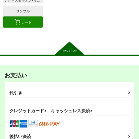
アグネスタキオン×マンハッタンカフェ
ヒシミラクル
コパノリッキー
ウマ娘 プリティーダービー
ネオユニヴァース
ホッコータルマエ
アグネスタキオン
サンプル
タマモクロス
オグリキャップ
サンプル
サンプル
サンプル
タマモクロス
カート
カート
カート
カート
転生ハルウララ 3
転生ハルウララ 2
転生ハルウララ 1
初心の会
初心の会
初心の会
550
660
550
円
円
円
（税込）
（税込）
（税込）
ハルウララ
ハルウララ
ハルウララ
サンプル
サンプル
サンプル
お支払い
作品詳細
作品詳細
作品詳細
代引き
クレジットカード
キャッシュレス決済
UMAmusume DATA
UMAmusume DATA
かわいいドゥラメンテ
FILES 13
FILES 14
の本
茶々組・竜姐会＆初心
茶々組・竜姐会＆初心
エイシンスケッチ
の会
の会
330
円
後払い決済
（税込）