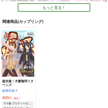
コパノリッキー
シュガーライツ
スマートファルコン
メジロラモーヌ
もっと見る！
サンプル
サンプル
サンプル
ホッコータルマエ
ドリームジャーニー
カート
カート
カート
関連商品(カップリング)
UMAMANGAまとめ本
UMAMANGAまとめ本
転生ハルウララ 4
3
2
初心の会
Rebel Alliance
Rebel Alliance
550
円
（税込）
900
800
円
円
（税込）
（税込）
ハルウララ
キタサンブラック
メジロマックイーン
サンプル
サンプル
サンプル
作品詳細
作品詳細
作品詳細
超光速！才媛珈琲リタ
ニンジン万事サイオウ
クワガタファル子3
UMAmusume DATA
ーンズ
ガウマー9
FILES 12
ぴがふぇった
薩摩和菓子
ぴがふぇった
茶々組・竜姐会＆初心
605
円
（税込）
400
の会
1,210
円
（税込）
円
（税込）
ウマ娘 プリティーダービー
550
ウマ娘 プリティーダービー
ウマ娘 プリティーダービー
円
スマートファルコン
（税込）