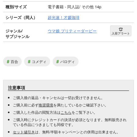
種別/サイズ
電子書籍 - 同人誌/ その他 14p
シリーズ（同人）
超光速！才媛珈琲
ジャンル/
ウマ娘 プリティーダービー
入荷アラート
サブジャンル
#
#
#
百合
コメディ
パロディ
注意事項
ご購入後の返品・キャンセルは一切お受けできません。
ご購入前に必ず
推奨環境
を満たしているかご確認下さい。
ご購入した作品の閲覧方法は
こちら
をご覧下さい。
ご購入時にクレジットカードの決済が必須となります。無料販売され
ている作品につきましても同様です。
セット値引き
は、無料/半額キャンペーンとの併用は出来ません。