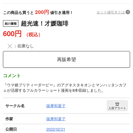
200円
セット値引きとは
?
この商品も買うと
値引き適用！
超光速！才媛珈琲
紙の書籍
600円
（税込）
╳
：在庫なし
再販希望
コメント
『ウマ娘プリティーダービー』のアグネスタキオンとマンハッタンカフ
ェが活躍するフルカラーショート漫画を8本収録しました。
サークル名
薩摩和菓子
入荷アラート
作家
薩摩和菓子
公開日
2022/02/21