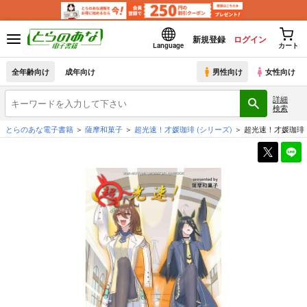
新規登録
ログイン
Language
カート
全年齢向け
成年向け
男性向け
女性向け
詳細
検索
とらのあな電子書籍
薩摩和菓子
超光速！才媛珈琲
(シリーズ)
超光速！才媛珈琲