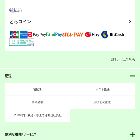
550
550
円
円
ウマ娘 プリティーダービー
（税込）
（税込）
ドゥラメンテ
ウマ娘 プリティーダービー
ウマ娘 プリティーダービー
オグリキャップ
オグリキャップ
とらコイン
タマモクロス
タマモクロス
UMAmusume DATA
朝食は8時のカフェで
ニンジン万事サイオウ
サンプル
サンプル
サンプル
スーパークリーク
シンボリルドルフ
FILES 12
ガウマー3
バラノトゲトリ
茶々組・竜姐会＆初心
ぴがふぇった
カート
カート
カート
472
円
（税込）
の会
1,210
円
（税込）
550
ウイニングチケット
円
（税込）
詳しくはこちら
アグネスタキオン
サンプル
サンプル
サンプル
配送
作品詳細
作品詳細
作品詳細
宅配便
ポスト投函
店頭受取
おまとめ配送
11,000円（税込）以上で送料当社負担
転生ハルウララ 4
転生ハルウララ 3
初心の会
初心の会
便利な機能/サービス
550
550
円
円
（税込）
（税込）