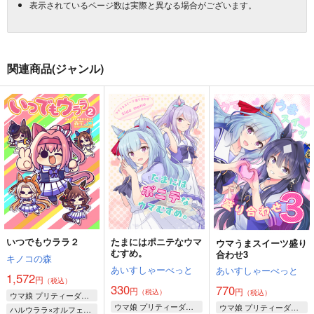
表示されているページ数は実際と異なる場合がございます。
関連商品(ジャンル)
いつでもウララ２
たまにはポニテなウマ
ウマうまスイーツ盛り
むすめ。
合わせ3
キノコの森
あいすしゃーべっと
あいすしゃーべっと
1,572
円
（税込）
330
770
円
円
（税込）
（税込）
ウマ娘 プリティーダービー
ウマ娘 プリティーダービー
ウマ娘 プリティーダービー
ハルウララ×オルフェーヴル