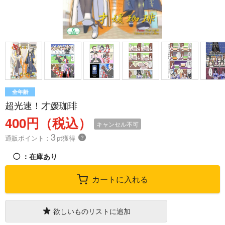
全年齢
超光速！才媛珈琲
400円（税込）
キャンセル不可
3
通販ポイント：
pt獲得
？
◯
：在庫あり
カートに入れる
欲しいものリストに追加