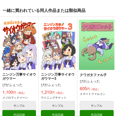
サトノダイヤモンド
コパノリッキー
サンプル
サンプル
サンプル
シュヴァルグラン
ホッコータルマエ
一緒に買われている同人作品または類似商品
カート
カート
カート
クワガタファル子3
ニンジン万事サイオウ
ヒシヒシヒシ
ガウマー7
ぴがふぇった
ぴがふぇった
ぴがふぇった
605
330
円
円
（税込）
（税込）
1,210
円
（税込）
ウマ娘 プリティーダービー
ウマ娘 プリティーダービー
ウマ娘 プリティーダービー
スマートファルコン
ヒシミラクル
ヒシミラクル
コパノリッキー
ヒシアマゾン
ネオユニヴァース
ホッコータルマエ
ヒシアケボノ
サンプル
サンプル
サンプル
タマモクロス
カート
カート
カート
ニンジン万事サイオウ
ニンジン万事サイオウ
クワガタファル子
ガウマー
ガウマー3
ぴがふぇった
ぴがふぇった
ぴがふぇった
ニンジン万事サイオウ
ギャルゲーム批評
UMAMANGAアラカル
605
円
ガウマー10
2025年9月号
（税込）
ト 2025 SUMMER
1,100
1,210
円
円
（税込）
（税込）
スマートファルコン
ぴがふぇった
Ｏ山出版
Rebel Alliance
メジロマックイーン
ウイニングチケット
1,210
440
900
円
円
円
（税込）
（税込）
（税込）
サンプル
サンプル
サンプル
ウマ娘 プリティーダービー
恋愛シミュレーション
ウマ娘 プリティーダービー
コパノリッキー
作品詳細
作品詳細
作品詳細
シュガーライツ