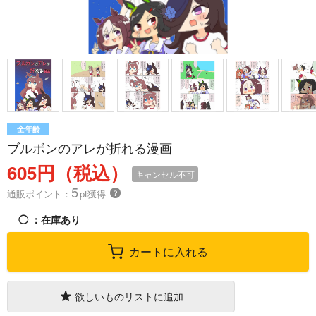
全年齢
ブルボンのアレが折れる漫画
605円（税込）
キャンセル不可
5
通販ポイント：
pt獲得
？
◯
：在庫あり
カートに入れる
欲しいものリストに追加