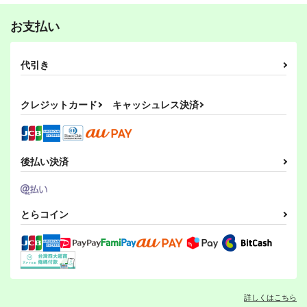
550
550
円
円
突撃！今日のライス飯
突撃！今日のライス飯
ウマ娘 プリティーダービー
突撃！今日のライス飯
（税込）
（税込）
３
２
ドゥラメンテ
ウマ娘 プリティーダービー
ウマ娘 プリティーダービー
ぷりん堂
お支払い
ぷりん堂
ぷりん堂
オグリキャップ
オグリキャップ
770
円
（税込）
タマモクロス
タマモクロス
770
770
円
円
（税込）
（税込）
サンプル
サンプル
サンプル
ウマ娘 プリティーダービー
スーパークリーク
シンボリルドルフ
代引き
ウマ娘 プリティーダービー
ウマ娘 プリティーダービー
ニンジン万事サイオウ
ニンジン万事サイオウ
ニンジン万事サイオウ
ライスシャワー
ガウマー3
ガウマー2
ガウマー
カート
カート
カート
ライスシャワー
ライスシャワー
オグリキャップ
オグリキャップ
オグリキャップ
ぴがふぇった
ぴがふぇった
ぴがふぇった
クレジットカード
キャッシュレス決済
サンプル
サンプル
サンプル
1,210
1,210
1,100
円
円
円
（税込）
（税込）
（税込）
カート
カート
カート
ウマ娘 プリティーダービー
ウマ娘 プリティーダービー
ウマ娘 プリティーダービー
カブトムシファル子
クワガタファル子2
ウイニングチケット
スマートファルコン
ニンジン万事サイオウ
メジロマックイーン
ガウマー6
タマモクロス
ライスシャワー
ゴールドシップ
後払い決済
ぴがふぇった
ぴがふぇった
サンプル
サンプル
サンプル
エイシンフラッシュ
メジロマックイーン
ぴがふぇった
ミホノブルボン
330
605
円
円
（税込）
（税込）
1,210
カート
カート
カート
円
スマートファルコン
スマートファルコン
（税込）
ヒシミラクル
とらコイン
サンプル
サンプル
サンプル
作品詳細
作品詳細
作品詳細
転生ハルウララ 4
転生ハルウララ 3
初心の会
初心の会
550
550
詳しくはこちら
円
円
（税込）
（税込）