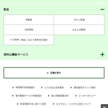
不幸はいかが？
みんなを幸せにしたい
みんなを幸せにしたい
ウマ娘 プリティーダービー
ウマ娘 プリティーダービー
ライスシャワー14
ライスシャワー13
ぷりん堂
ハルウララ
ハルウララ
配送
ぷりん堂
ぷりん堂
アドマイヤベガ
アドマイヤベガ
770
円
（税込）
サンプル
サンプル
770
メジロマックイーン
メジロマックイーン
755
円
円
（税込）
（税込）
ウマ娘 プリティーダービー
宅配便
ポスト投函
ウマ娘 プリティーダービー
ウマ娘 プリティーダービー
毒ミカンちゃん
ユキカゼワカバッシモ
カート
カート
ライスシャワー
ライスシャワー
ライスシャワー
オグリキャップ
店頭受取
おまとめ配送
ぴがふぇった
ぴがふぇった
オグリキャップ
オグリキャップ
550
330
サンプル
サンプル
サンプル
円
円
（税込）
（税込）
11,000円（税込）以上で送料当社負担
ハイスクール・フリート
艦隊これくしょん-艦これ-
ニンジン万事サイオウ
ニンジン万事サイオウ
ニンジン万事サイオウ
カート
カート
カート
伊良子美甘
若葉
初霜
雪風
ガウマー５
ガウマー4
ガウマー2
杵崎ほまれ
ぴがふぇった
ぴがふぇった
便利な機能/サービス
ぴがふぇった
サンプル
サンプル
杵崎あかね
1,210
1,210
1,210
円
円
円
（税込）
（税込）
（税込）
カート
カート
ヒシミラクル
スマートファルコン
スマートファルコン
店舗を探す
サンプル
サンプル
サンプル
作品詳細
作品詳細
作品詳細
WEBSITE利用規約
とらのあな会員規約
通信販売ポイント規約
電子書籍サービス利用規約
個人情報保護方針
クッキーポリシー
特定商取引法に基づく表示
なりすまし・いたずら注文について