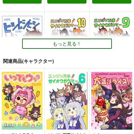
スマートファルコン
メジロラモーヌ
サンプル
サンプル
サンプル
ホッコータルマエ
ドリームジャーニー
カート
カート
カート
カブトムシファル子
クワガタファル子2
ニンジン万事サイオウ
ガウマー6
ぴがふぇった
ぴがふぇった
ぴがふぇった
330
605
もっと見る！
円
円
（税込）
（税込）
1,210
円
（税込）
ウマ娘 プリティーダービー
ウマ娘 プリティーダービー
ウマ娘 プリティーダービー
スマートファルコン
スマートファルコン
関連商品(キャラクター)
ヒシミラクル
コパノリッキー
コパノリッキー
ネオユニヴァース
ホッコータルマエ
ホッコータルマエ
サンプル
サンプル
サンプル
ライスシャワー
ヒシヒシヒシ
ニンジン万事サイオウ
ニンジン万事サイオウ
ガウマー10
カート
カート
カート
ガウマー9
ぴがふぇった
ぴがふぇった
ぴがふぇった
330
円
（税込）
1,210
1,210
円
ニンジン万事サイオウ
クワガタファル子3
円
UMAmusume DATA
（税込）
ヒシミラクル
（税込）
ガウマー9
FILES 12
コパノリッキー
ヒシミラクル
ぴがふぇった
ぴがふぇった
茶々組・竜姐会＆初心
605
サンプル
サンプル
サンプル
円
（税込）
の会
1,210
円
（税込）
ウマ娘 プリティーダービー
作品詳細
作品詳細
作品詳細
550
ウマ娘 プリティーダービー
円
スマートファルコン
（税込）
ヒシミラクル