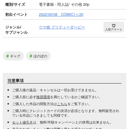
種別/サイズ
電子書籍 - 同人誌/ その他 20p
初出イベント
2022/05/08 COMIC1☆20
ジャンル/
ウマ娘 プリティーダービー
入荷アラート
サブジャンル
#
#
ギャグ
ほのぼの
注意事項
ご購入後の返品・キャンセルは一切お受けできません。
ご購入前に必ず
推奨環境
を満たしているかご確認下さい。
ご購入した作品の閲覧方法は
こちら
をご覧下さい。
ご購入時にクレジットカードの決済が必須となります。無料販売され
ている作品につきましても同様です。
セット値引き
は、無料/半額キャンペーンとの併用は出来ません。
表示されているページ数は実際と異なる場合がございます。