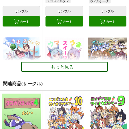
メジロアルダン
ヴィルシーナ
メジロマックイーン
メジロアルダン
サンプル
サンプル
サンプル
カート
カート
カート
もっと見る！
関連商品(サークル)
ウマうまスイーツ盛り
ウマうまスイーツ盛り
UMAMANGAアラカル
合わせ2
合わせ
ト 2026 SUMMER
あいすしゃーべっと
あいすしゃーべっと
Rebel Alliance
550
660
1,100
円
円
円
（税込）
（税込）
（税込）
ウマ娘 プリティーダービー
ウマ娘 プリティーダービー
ウマ娘 プリティーダービー