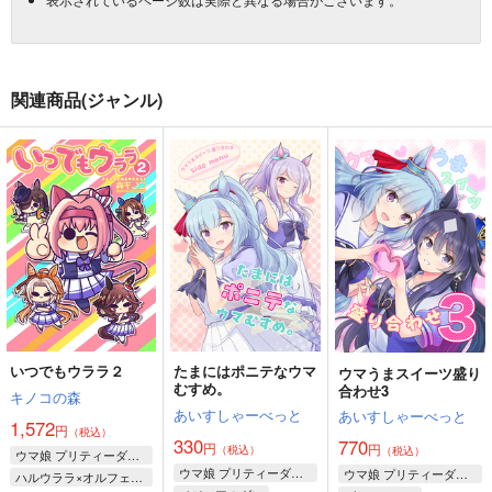
関連商品(ジャンル)
いつでもウララ２
たまにはポニテなウマ
ウマうまスイーツ盛り
むすめ。
合わせ3
キノコの森
あいすしゃーべっと
あいすしゃーべっと
1,572
円
（税込）
330
770
円
円
（税込）
（税込）
ウマ娘 プリティーダービー
ウマ娘 プリティーダービー
ウマ娘 プリティーダービー
ハルウララ×オルフェーヴル