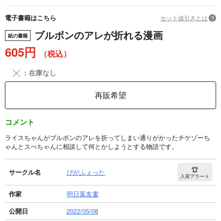
電子書籍はこちら
セット値引きとは
?
ブルボンのアレが折れる漫画
紙の書籍
605円
（税込）
╳
：在庫なし
再販希望
コメント
ライスちゃんがブルボンのアレを折ってしまい通りがかったチケゾーち
ゃんとスぺちゃんに相談して何とかしようとする物語です。
サークル名
ぴがふぇった
入荷アラート
作家
明日葉友婁
公開日
2022/05/08