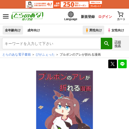
新規登録
ログイン
Language
カート
全年齢向け
成年向け
男性向け
女性向け
詳細
検索
とらのあな電子書籍
ぴがふぇった
ブルボンのアレが折れる漫画