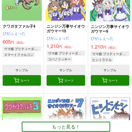
メジロアルダン
メジロマックイーン
アーモンドアイ
メジロマックイーン
メジロアルダン
ステイゴールド
サンプル
サンプル
サンプル
トウカイテイオー
カート
カート
カート
クワガタファル子4
ニンジン万事サイオウ
ニンジン万事サイオウ
ガウマー10
ガウマー9
ぴがふぇった
ぴがふぇった
ぴがふぇった
605
円
（税込）
1,210
1,210
円
円
（税込）
（税込）
ウマ娘 プリティーダービー
ウマ娘 プリティーダービー
ウマ娘 プリティーダービー
スマートファルコン
コパノリッキー
ヒシミラクル
コパノリッキー
スマートファルコン
ネオユニヴァース
ホッコータルマエ
サンプル
サンプル
サンプル
ホッコータルマエ
タマモクロス
カート
カート
カート
ウマ娘のうっ！
クワガタファル子4
ギャルゲーム批評
2026年１月号
ぱかぽこ
ぴがふぇった
Ｏ山出版
660
605
円
円
（税込）
（税込）
330
円
（税込）
ウマ娘 プリティーダービー
ウマ娘 プリティーダービー
もっと見る！
ウマ娘 プリティーダービー
キタサンブラック
スマートファルコン