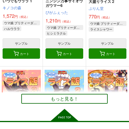
コパノリッキー
ウマ娘 プリティーダービー
いつでもウララ 1
ニンジン万事サイオウ
大盛りライス２
ネオユニヴァース
ガウマー6
ホッコータルマエ
アグネスタキオン
キノコの森
ぷりん堂
タマモクロス
オグリキャップ
ぴがふぇった
1,572
770
サンプル
サンプル
サンプル
円
円
（税込）
（税込）
タマモクロス
1,210
円
（税込）
ウマ娘 プリティーダービー
ウマ娘 プリティーダービー
カート
カート
カート
ニンジン万事サイオウ
クワガタファル子
ウマ娘 プリティーダービー
ニンジン万事サイオウ
ハルウララ
ライスシャワー
ガウマー５
ガウマー4
ヒシミラクル
ぴがふぇった
キングヘイロー
オグリキャップ
ぴがふぇった
ネオユニヴァース
ぴがふぇった
ライスシャワー
605
円
サンプル
サンプル
サンプル
（税込）
ライスシャワー
1,210
1,210
円
円
（税込）
（税込）
ウマ娘 プリティーダービー
カート
カート
カート
ウマ娘 プリティーダービー
ウマ娘 プリティーダービー
スマートファルコン
ヒシミラクル
スマートファルコン
コパノリッキー
ネオユニヴァース
メジロマックイーン
エイシンフラッシュ
クワガタファル子3
クワガタファル子4
ニンジン万事サイオウ
サンプル
サンプル
サンプル
スマートファルコン
ライスシャワー
ガウマー7
ぴがふぇった
ぴがふぇった
ぴがふぇった
カート
カート
カート
605
605
円
円
（税込）
（税込）
1,210
円
スマートファルコン
スマートファルコン
（税込）
ヒシミラクル
もっと見る！
UMAmusume DATA
UMAmusume DATA
サンプル
サンプル
サンプル
かわいいドゥラメンテ
FILES 13
FILES 14
の本
作品詳細
作品詳細
作品詳細
茶々組・竜姐会＆初心
茶々組・竜姐会＆初心
エイシンスケッチ
の会
の会
330
円
（税込）