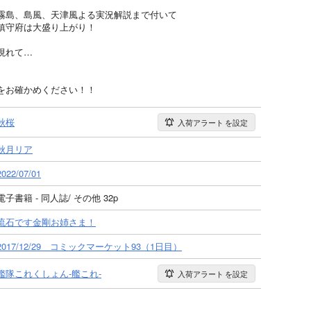
霧島、島風、天津風よる実況解説まで付いて
鎮守府は大盛り上がり！
現れて…
をお確かめください！！
秋桜
入荷アラート
を設定
秋月リア
2022/07/01
電子書籍 - 同人誌/ その他 32p
流石です金剛お姉さま！
2017/12/29 コミックマーケット93（1日目）
艦隊これくしょん-艦これ-
入荷アラート
を設定