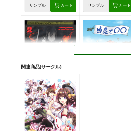
サンプル
カート
サンプル
カー
関連商品(サークル)
航空戦艦 対 空とぶギロチン
由良と〇〇
総集編
夕凪絵日記
調布市民ふれあい文化サーク
495
円
（税込）
ル
艦隊これくしょん-艦これ-
由
1,000
円
（税込）