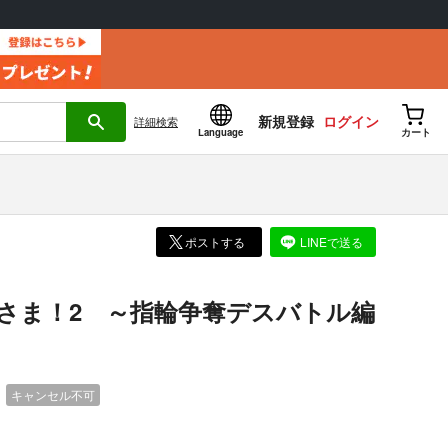
新規登録
ログイン
詳細
検索
Language
カート
ポストする
LINEで送る
さま！2 ～指輪争奪デスバトル編
）
キャンセル不可