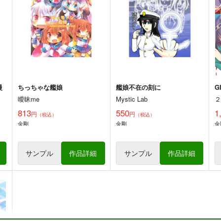
220
660
2
円
円
（税込）
（税込）
艦隊これくしょん-艦これ-
島風
艦隊これくしょん-艦これ-
暁
和
伊58
暁、響、雷、電
空母ヲ級
ト
サンプル
カート
サンプル
カート
慢
ちっちゃな艦娘
艦娘不在の刻に
G
曖昧me
Mystic Lab
813
550
1
円
円
（税込）
（税込）
金剛
金剛
金
サンプル
作品詳細
サンプル
作品詳細
柄
勿忘草・全集
GATO class LOVE 2
妙
さ