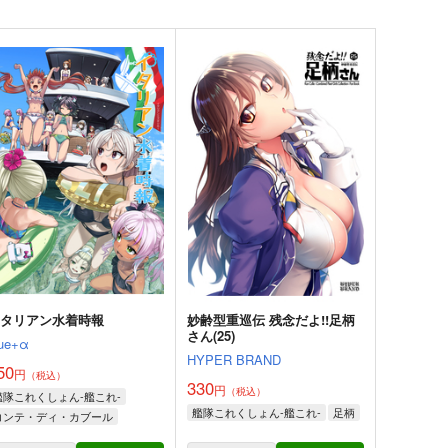
イタリアン水着時報
妙齢型重巡伝 残念だよ!!足柄
さん(25)
lue+α
HYPER BRAND
50
円
（税込）
330
円
（税込）
艦隊これくしょん-艦これ-
艦隊これくしょん-艦これ-
足柄
コンテ・ディ・カブール
ポーラ