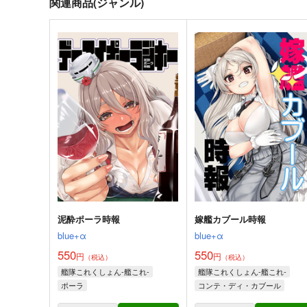
関連商品(ジャンル)
泥酔ポーラ時報
嫁艦カブール時報
blue+α
blue+α
550
550
円
円
（税込）
（税込）
艦隊これくしょん-艦これ-
艦隊これくしょん-艦これ-
ポーラ
コンテ・ディ・カブール