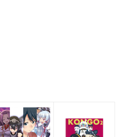
長門
間宮
サンプル
カート
サンプル
カート
これプロレス24
鎮守府ゆく年くる年
ystic Lab
あいすしゃーべっと