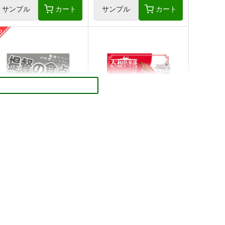
サンプル
カート
サンプル
カート
提督の食卓 艦娘たちのお料
大和倶楽部 第壱集
理コンテスト 第一集・第二
美術部
集
スタジオゴンドワナ
1,100
円
（税込）
1,313
円
専売
（税込）
艦隊これくしょん-艦これ-
艦隊これくしょん-艦これ-
赤城
大和×提督