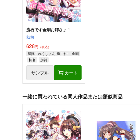
艦隊これくしょん-艦これ-
日向
戦艦タ級
サンプル
カート
サンプル
カー
流石です金剛お姉さま！
秋桜
628
円
（税込）
艦隊これくしょん-艦これ-
金剛
榛名
加賀
サンプル
カート
一緒に買われている同人作品または類似商品
金髪艦隊への道
私の母港執務室～大和と武
編～
MANMADE-S
月望