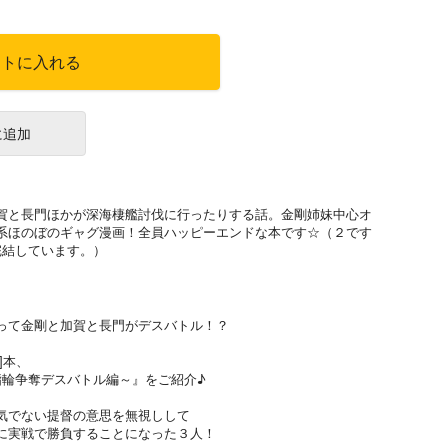
ートに入れる
に追加
賀と長門ほかが深海棲艦討伐に行ったりする話。金剛姉妹中心オ
系ほのぼのギャグ漫画！全員ハッピーエンドな本です☆（２です
完結しています。）
って金剛と加賀と長門がデスバトル！？
]本、
指輪争奪デスバトル編～』をご紹介♪
気でない提督の意思を無視しして
に実戦で勝負することになった３人！