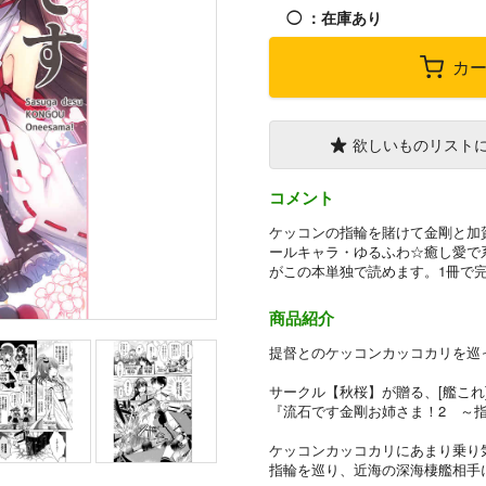
◯
：在庫あり
カ
欲しいものリスト
コメント
ケッコンの指輪を賭けて金剛と加
ールキャラ・ゆるふわ☆癒し愛で
がこの本単独で読めます。1冊で
商品紹介
提督とのケッコンカッコカリを巡
サークル【秋桜】が贈る、[艦これ
『流石です金剛お姉さま！2 ～
ケッコンカッコカリにあまり乗り
指輪を巡り、近海の深海棲艦相手