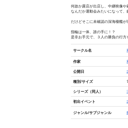
何故か露店が出店し、中継映像や
なんだか運動会みたいになって、
だけどそこに未確認の深海棲艦が
指輪は一体、誰の手に！？
是非お手元で、３人の勝負の行方
サークル名
作家
公開日
種別/サイズ
シリーズ（同人）
初出イベント
ジャンル/
サブジャンル