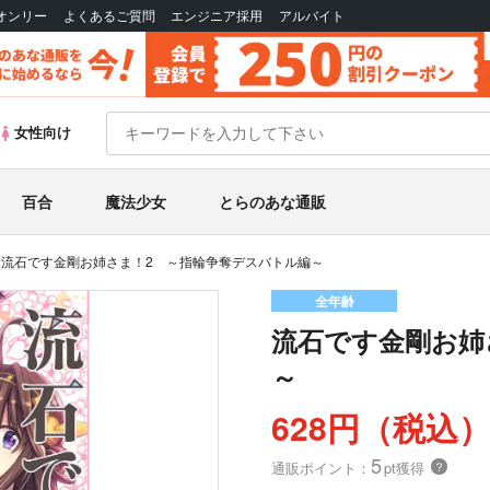
Bオンリー
よくあるご質問
エンジニア採用
アルバイト
女性向け
百合
魔法少女
とらのあな通販
流石です金剛お姉さま！2 ～指輪争奪デスバトル編～
全年齢
流石です金剛お姉
～
628円（税込
5
通販ポイント：
pt獲得
？