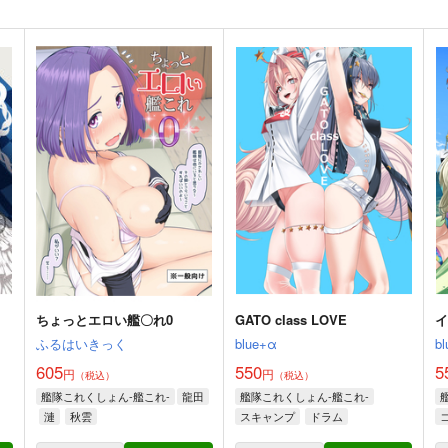
ちょっとエロい艦〇れ0
GATO class LOVE
ふるはいきっく
blue+α
b
605
550
5
円
円
（税込）
（税込）
艦隊これくしょん-艦これ-
龍田
艦隊これくしょん-艦これ-
漣
秋雲
スキャンプ
ドラム