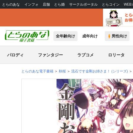
とらのあな
インフォ
店舗
とら婚
サークルポータル
とらコイン
WE
全年齢向け
成年向け
男性向け
パロディ
ファンタジー
ラブコメ
ロリータ
とらのあな電子書籍
秋桜
流石です金剛お姉さま！
(シリーズ)