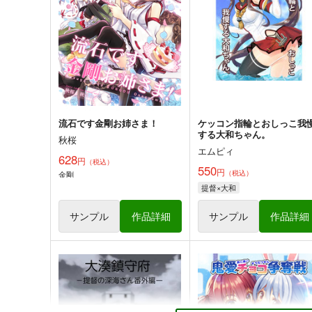
660
円
（税込）
220
円
専売
（税込）
艦隊これくしょん-艦これ-
艦隊これくしょん-艦これ-
大
愛宕（セイバー）
武蔵
高雄（ギルガメッシュ）
サンプル
カート
サンプル
カー
流石です金剛お姉さま！
ケッコン指輪とおしっこ我
する大和ちゃん。
秋桜
エムピィ
628
円
（税込）
550
円
（税込）
金剛
提督×大和
サンプル
作品詳細
サンプル
作品詳細
ボクカワウソ戦隊ビックセブ
妙齢型重巡伝 残念だよ!!足
ン
さん(47)