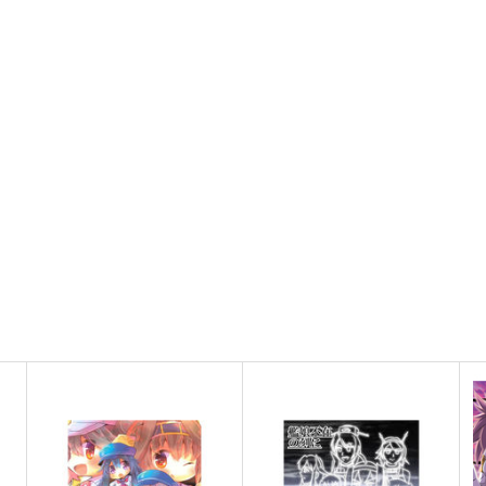
ト
サンプル
カート
サンプル
カート
蔵
改
艦これプロレス 四方山話２
艦
あ～だこ～だ
Mystic Lab
M