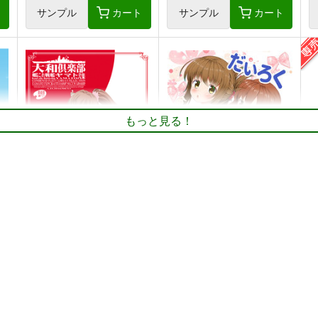
ト
サンプル
カート
サンプル
カート
もっと見る！
大和倶楽部 第弐集
だいろく へあーあれんじ！
美術部
alanais
1,000
660
円
円
（税込）
（税込）
良
艦隊これくしょん-艦これ-
艦隊これくしょん-艦これ-
電
大和×提督
雷
第六駆逐隊