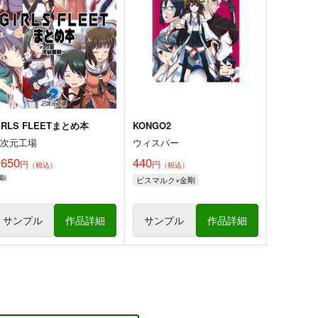
,200
660
円
円
（税込）
（税込）
艦隊これくしょん-艦これ-
天龍
艦隊これくしょん-艦これ-
瑞鳳
那珂
瑞鶴
シェフィールド
サンプル
カート
サンプル
カート
IRLS FLEETまとめ本
KONGO2
２次元工場
ウィスパー
,650
440
円
円
（税込）
（税込）
剛
ビスマルク×金剛
サンプル
作品詳細
サンプル
作品詳細
齢型重巡伝 残念だよ!!足柄
ブリティッシュ水着時報
ん(46)