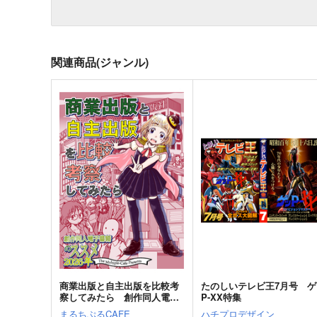
関連商品(ジャンル)
商業出版と自主出版を比較考
たのしいテレビ王7月号 ゲ
察してみたら 創作同人電子
P-XX特集
書籍のススメ2026年
まるちぷるCAFE
ハチプロデザイン