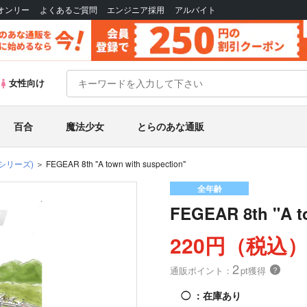
Bオンリー
よくあるご質問
エンジニア採用
アルバイト
女性向け
百合
魔法少女
とらのあな通販
シリーズ)
FEGEAR 8th "A town with suspection"
全年齢
FEGEAR 8th "A t
220円（税込
2
通販ポイント：
pt獲得
？
◯
：在庫あり