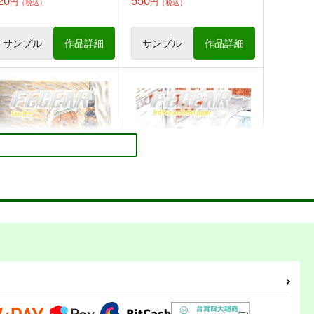
20
550
円
円
（税込）
（税込）
PL
【ROCG004】30次元着衣最
後の空想ファンタジー系
めでぃかるカンパニー
R14★約128枚
ローズ志向-AI日本一を目指
サンプル
作品詳細
サンプル
作品詳細
20
円
（税込）
す
オリジナル
990
円
（税込）
オリジナル
サンプル
カート
サンプル
カート
EGEAR ２話 「クリーク兄
FEGEAR 1st "Kalm and Fol
弟社」
nandi"
sashi Saruta Comics
Hisashi Saruta Comics
10
110
円
円
（税込）
（税込）
オリジナル
SF・近未来系ファンタジー
サンプル
カート
サンプル
カート
EGEAR ５話「救出」
FEGEAR 3rd "Pen and letter
paper"
isashi Saruta Comics
Hisashi Saruta Comics
20
円
（税込）