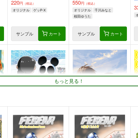
220
550
円
円
（税込）
（税込）
3
オリジナル
ゲッP-X
オリジナル
千川みなと
桜田ゆうた
ト
サンプル
カート
サンプル
カート
もっと見る！
オリジナル同人て売れるの？
残夏の家出（総集編）