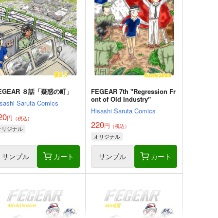
るちぷるCAFE
ぽっぽこっこ
10
110
円
円
（税込）
（税込）
オリジナル
ミカゲ
アイラ
オリジナル
サンプル
カート
サンプル
カート
EGEAR ８話「疑惑の町」
FEGEAR 7th "Regression Fr
ont of Old Industry"
sashi Saruta Comics
Hisashi Saruta Comics
20
円
（税込）
220
円
（税込）
オリジナル
オリジナル
サンプル
カート
サンプル
カート
越史記全書/陳紀
竜の飼い方教えます26