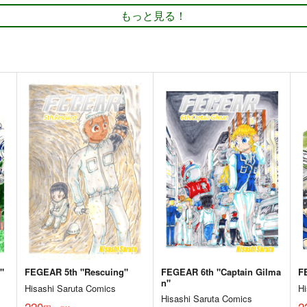
活動マニュアル
もっと見る！
ツ
乱痴気事虫所
ミリタリーナレッジレポーツ
110
1
円
（税込）
1,650
円
（税込）
オリジナル
砂虫隼
オリジナル
ト
サンプル
カート
サンプル
カート
ma
FEGEAR ６話「ジルマン警
FEGEAR 5th "Rescuing"
F
部」
Hisashi Saruta Comics
Hi
Hisashi Saruta Comics
220
2
円
（税込）
220
円
（税込）
オリジナル
オリジナル
ト
サンプル
カート
サンプル
カート
"
FEGEAR 5th "Rescuing"
FEGEAR 6th "Captain Gilma
F
n"
Hisashi Saruta Comics
H
Hisashi Saruta Comics