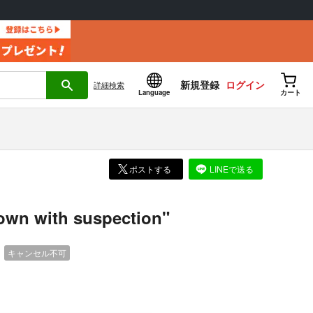
新規登録
ログイン
詳細
検索
Language
カート
ポストする
LINEで送る
own with suspection"
）
キャンセル不可