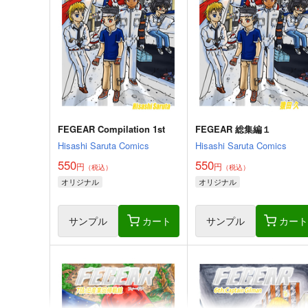
る同人誌の表紙デザイン
乱痴気事虫所
壱番地
110
円
（税込）
1,100
円
（税込）
オリジナル
砂虫隼
オリジナル
サンプル
カート
サンプル
カー
FEGEAR Compilation 1st
FEGEAR 総集編１
Hisashi Saruta Comics
Hisashi Saruta Comics
550
550
円
円
（税込）
（税込）
オリジナル
オリジナル
サンプル
カート
サンプル
カー
君があこがれ 7
スナイパー The Basics