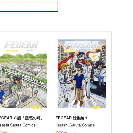
ナントカ堂
乱痴気事虫所
10
110
円
円
（税込）
（税込）
オリジナル
オリジナル
東秋院鈴子
ファースト
平公平
サンプル
カート
サンプル
カート
EGEAR 4th "Act in secret"
FEGEAR ４話「暗躍」
sashi Saruta Comics
Hisashi Saruta Comics
20
220
円
円
（税込）
（税込）
オリジナル
オリジナル
サンプル
カート
サンプル
カート
EGEAR ８話「疑惑の町」
FEGEAR 総集編１
isashi Saruta Comics
Hisashi Saruta Comics