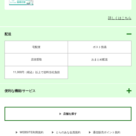
220
220
220
円
円
円
（税込）
（税込）
（税込）
オリジナル
オリジナル
オリジナル
詳しくはこちら
サンプル
サンプル
サンプル
FEGEAR １話 「カル
FEGEAR 9th "An aba
FEGEAR ９話「棄て
ムとフォルナンディ」
ndonned town"
られた町」
カート
カート
カート
Hisashi Saruta
Hisashi Saruta
Hisashi Saruta
配送
Comics
Comics
Comics
ゲリラ レジスタン
もっとも清潔なもの
大越史記全書/陳紀
ス/反政府活動マニュ
110
220
220
宅配便
ポスト投函
円
円
乱痴気事虫所
円
ナントカ堂
（税込）
（税込）
（税込）
アル
ミリタリーナレッジレ
110
110
円
円
（税込）
（税込）
店頭受取
おまとめ配送
サンプル
サンプル
サンプル
ポーツ
オリジナル
砂虫隼
オリジナル
1,650
円
（税込）
作品詳細
作品詳細
作品詳細
11,000円（税込）以上で送料当社負担
オリジナル
サンプル
サンプル
サンプル
便利な機能/サービス
カート
カート
カート
FEGEAR ５話「救
FEGEAR 3rd "Pen a
FEGEAR ３話「ペン
店舗を探す
出」
nd letterpaper"
と便箋」
Hisashi Saruta
Hisashi Saruta
Hisashi Saruta
Comics
Comics
Comics
WEBSITE利用規約
とらのあな会員規約
通信販売ポイント規約