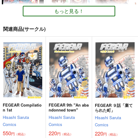
もっと見る！
関連商品(サークル)
たのしいテレビ王6月
みなとくんはおしま
サークル「ユーリカ」
号
い？３
百合アンソロジー３
不埒な契約×君色ステ
ハチプロデザイン
GRINP
ユーリカ
ラリウム
220
550
330
円
円
円
（税込）
（税込）
（税込）
オリジナル
ゲッP-X
オリジナル
オリジナル
千川みなと
桜田ゆうた
サンプル
サンプル
サンプル
カート
カート
カート
FEGEAR Compilatio
FEGEAR 9th "An aba
FEGEAR ９話「棄て
n 1st
ndonned town"
られた町」
Hisashi Saruta
Hisashi Saruta
Hisashi Saruta
Comics
Comics
Comics
550
220
220
円
円
円
（税込）
（税込）
（税込）