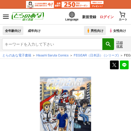
新規登録
ログイン
Language
カート
全年齢向け
成年向け
男性向け
女性向け
詳細
検索
とらのあな電子書籍
Hisashi Saruta Comics
FEGEAR（日本語）
(シリーズ)
FE