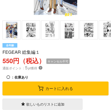
全年齢
FEGEAR 総集編１
550円（税込）
キャンセル不可
5
通販ポイント：
pt獲得
？
◯
：在庫あり
カートに入れる
欲しいものリストに追加