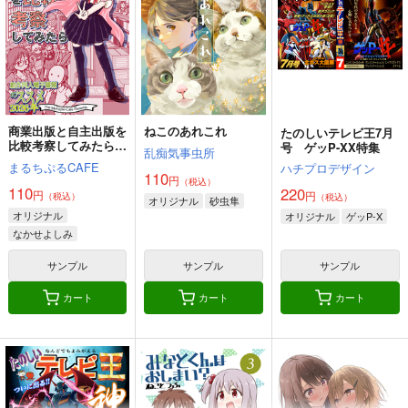
商業出版と自主出版を
ねこのあれこれ
たのしいテレビ王7月
比較考察してみたら
号 ゲッP-XX特集
乱痴気事虫所
創作同人電子書籍のス
まるちぷるCAFE
ハチプロデザイン
スメ2026年
110
円
（税込）
110
220
円
円
（税込）
（税込）
オリジナル
砂虫隼
オリジナル
オリジナル
ゲッP-X
なかせよしみ
頼子さん
サンプル
サンプル
サンプル
きんどるちゃん
カート
カート
カート