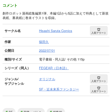
コメント
創作ロボット漫画総集編第1弾、本編1話から5話に加えて特典として新規
表紙、裏表紙に巻末イラストを収録。
サークル名
Hisashi Saruta Comics
入荷アラート
作家
猿田久
公開日
2022/07/01
種別/サイズ
電子書籍 - 同人誌/ その他 115p
シリーズ（同人）
FEGEAR（日本語）
ジャンル/
オリジナル
入荷アラート
サブジャンル
SF・近未来系ファンタジー
入荷アラート
#
#
#
SF
戦争・バトル
総集編