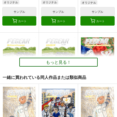
オリジナル
オリジナル
オリジナル
サンプル
サンプル
サンプル
カート
カート
カート
サークル「ユーリカ」
同人作家がクリスタだ
台所
百合アンソロジー２
けで作る同人誌の表紙
乱痴気事虫所
告白のすきまで×木枯
デザイン
ユーリカ
壱番地
らしのルーチェ
110
円
（税込）
330
1,100
円
円
（税込）
（税込）
オリジナル
砂虫隼
もっと見る！
オリジナル
オリジナル
サンプル
サンプル
サンプル
一緒に買われている同人作品または類似商品
カート
カート
カート
FEGEAR 8th "A town
FEGEAR ８話「疑惑
FEGEAR 7th "Regres
with suspection"
の町」
sion Front of Old Ind
ustry"
Hisashi Saruta
Hisashi Saruta
Hisashi Saruta
Comics
Comics
Comics
220
220
220
円
円
円
（税込）
（税込）
（税込）