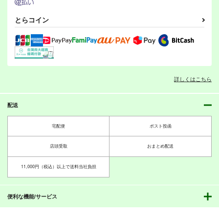
東秋院鈴子
ファースト
平公平
とらコイン
サンプル
サンプル
サンプル
カート
カート
カート
へんぜるとグレ子さん
オクタヴァリウム上
【電子書籍版】はじめ
2版
ての自作PC
でんでんはうす
はむぃんぐ
電脳世界
220
円
（税込）
509
1,100
円
円
（税込）
詳しくはこちら
（税込）
美樹さやか
サンプル
サンプル
サンプル
配送
作品詳細
作品詳細
作品詳細
宅配便
ポスト投函
店頭受取
おまとめ配送
11,000円（税込）以上で送料当社負担
転生？したら、アンド
竜の飼い方教えます
ロイドでおんなの子
25
箱庭のアリス
乱痴気事虫所
便利な機能/サービス
660
110
円
円
（税込）
（税込）
オリジナル
オリジナル