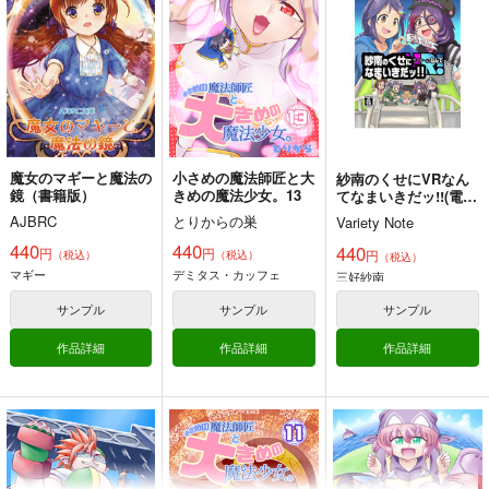
いたよ記録～
オリジナル
オリジナル
サンプル
サンプル
サンプル
カート
カート
カート
魔女のマギーと魔法の
小さめの魔法師匠と大
紗南のくせにVRなん
鏡（書籍版）
きめの魔法少女。13
てなまいきだッ!!(電子
書籍版)
AJBRC
とりからの巣
Variety Note
440
440
440
円
円
円
（税込）
（税込）
（税込）
マギー
デミタス・カッフェ
三好紗南
サンプル
サンプル
サンプル
作品詳細
作品詳細
作品詳細
残夏の家出（総集編）
ミカゲはミカゲの背後
逢魔ヶ屋 2 「コトダ
霊
マ」
amaretto
まるちぷるCAFE
ぽっぽこっこ
1,599
円
（税込）
110
110
円
円
（税込）
（税込）
オリジナル
オリジナル
ミカゲ
オリジナル