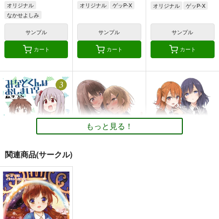
オリジナル
オリジナル
ゲッP-X
オリジナル
ゲッP-X
なかせよしみ
頼子さん
サンプル
サンプル
サンプル
きんどるちゃん
カート
カート
カート
もっと見る！
関連商品(サークル)
みなとくんはおしま
サークル「ユーリカ」
サークル「ユーリカ」
い？３
百合アンソロジー３
百合アンソロジー２
不埒な契約×君色ステ
告白のすきまで×木枯
GRINP
ユーリカ
ユーリカ
ラリウム
らしのルーチェ
550
330
330
円
円
円
（税込）
（税込）
（税込）