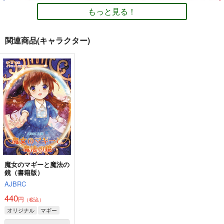
アイラ
もっと見る！
サンプル
サンプル
サンプル
関連商品(キャラクター)
カート
カート
カート
小さめの魔法師匠と大
小さめの魔法師匠と大
小さめの魔法師匠と大
きめの魔法少女。10
きめの魔法少女。11
きめの魔法少女。5
とりからの巣
とりからの巣
とりからの巣
440
440
440
円
円
円
（税込）
（税込）
（税込）
デミタス・カッフェ
デミタス・カッフェ
デミタス・カッフェ
サンプル
サンプル
サンプル
作品詳細
作品詳細
作品詳細
魔女のマギーと魔法の
鏡（書籍版）
君があこがれ 7
スナイパー
ゲリラ レジスタン
AJBRC
The Basics
ス/反政府活動マニュ
ゆゆ
アル
ミリタリーナレッジレ
440
ミリタリーナレッジレ
円
（税込）
330
円
（税込）
ポーツ
ポーツ
オリジナル
マギー
オリジナル
1,650
1,650
円
円
（税込）