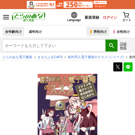
新規登録
ログイン
Language
カート
全年齢向け
成年向け
男性向け
女性向け
詳細
検索
とらのあな電子書籍
まるちぷるCAFE
創作同人電子書籍のススメ
(シリーズ)
創