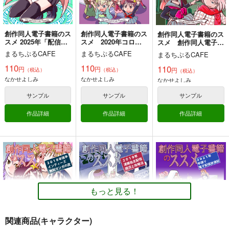
桐森博士
きんどるちゃん
サンプル
サンプル
サンプル
ぶっくうぉーかーちゃん
カート
カート
カート
創作同人電子書籍のス
創作同人電子書籍のス
創作同人電子書籍のス
スメ 2025年「配信代
スメ 2020年コロナ
スメ 創作同人電子書
行」活用のススメ
にめげない電子配信
籍の現状2018年初頭
まるちぷるCAFE
まるちぷるCAFE
残夏の家出（総集編）
ミカゲはミカゲの背後
まるちぷるCAFE
逢魔ヶ屋 2 「コトダ
11ストア
霊
マ」
amaretto
110
110
110
円
円
円
（税込）
（税込）
（税込）
まるちぷるCAFE
ぽっぽこっこ
1,599
なかせよしみ
なかせよしみ
なかせよしみ
円
（税込）
110
110
円
円
（税込）
（税込）
オリジナル
サンプル
サンプル
サンプル
オリジナル
ミカゲ
オリジナル
アイラ
作品詳細
作品詳細
作品詳細
サンプル
サンプル
サンプル
カート
カート
カート
僕の彼女は左利きのマ
表現規制は無くすべき
タバコはなぜ20歳か
イノリティ
か？
ら？
まるちぷるCAFE
まるちぷるCAFE
まるちぷるCAFE
もっと見る！
110
110
110
円
円
円
（税込）
（税込）
（税込）
オリジナル
千鶴さん
オリジナル
頼子さん
オリジナル
頼子さん
関連商品(キャラクター)
僕
脇峰くん
脇峰くん