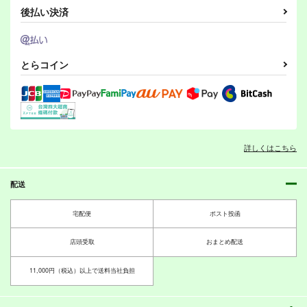
サンプル
サンプル
サンプル
まるちぷるCAFE
まるちぷるCAFE
まるちぷるCAFE
後払い決済
150
110
110
円
円
円
カート
カート
カート
（税込）
（税込）
（税込）
響美晴
響美晴
響美晴
とらコイン
サンプル
サンプル
サンプル
転生？したら、アンド
竜の飼い方教えます
ロイドでおんなの子
25
作品詳細
作品詳細
作品詳細
箱庭のアリス
乱痴気事虫所
660
110
円
円
（税込）
（税込）
オリジナル
オリジナル
青田沼宗一郎
平公平
詳しくはこちら
木久屋桃慈
創作同人電子書籍のス
創作同人電子書籍のス
サンプル
サンプル
スメ 創作同人電子書
スメ COMITIA117紙
籍の現状2018年初頭
＆電子同時発行企画顛
配送
まるちぷるCAFE
まるちぷるCAFE
カート
カート
末記
110
110
円
円
（税込）
（税込）
人道爆弾ができる頃
竜飼いの読み方教えま
空樹幻想
宅配便
ポスト投函
す
オリジナル
オリジナル
まるちぷるCAFE
まるちぷるCAFE
なかせよしみ
なかせよしみ
まるちぷるCAFE
店頭受取
おまとめ配送
110
110
円
円
（税込）
ぶっくうぉーかーちゃん
ぶっくうぉーかーちゃん
（税込）
110
円
サンプル
サンプル
（税込）
オリジナル
きんどるちゃん
きんどるちゃん
オリジナル
11,000円（税込）以上で送料当社負担
漫画の先生ep6.
漫画の先生ep5.
漫画の先生ep4.
オリジナル
魚民鳥猫
エリカさん
なかせよしみ
砂虫隼
カート
カート
まるちぷるCAFE
まるちぷるCAFE
まるちぷるCAFE
青田沼宗一郎
キヨミくん
青田沼太一