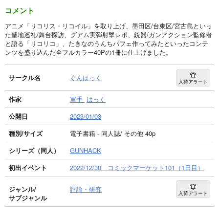
コメント
アニメ「リコリス・リコイル」を取り上げ、墨田区/台東区/宮古島といっ
た聖地巡礼/舞台探訪、グアム実弾射撃レポ、銃器/ガンアクション監修者
と語る「リコリコ」、たきなのうんちパフェ作ってみたといったコンテ
ンツを盛り込んだ全フルカラー40Pの1冊に仕上げました。
サークル名
ぐんはっく
入荷アラート
作家
軍手
はっく
公開日
2023/01/03
種別/サイズ
電子書籍 - 同人誌/ その他 40p
シリーズ（同人）
GUNHACK
初出イベント
2022/12/30 コミックマーケット101（1日目）
ジャンル/
評論・研究
入荷アラート
サブジャンル