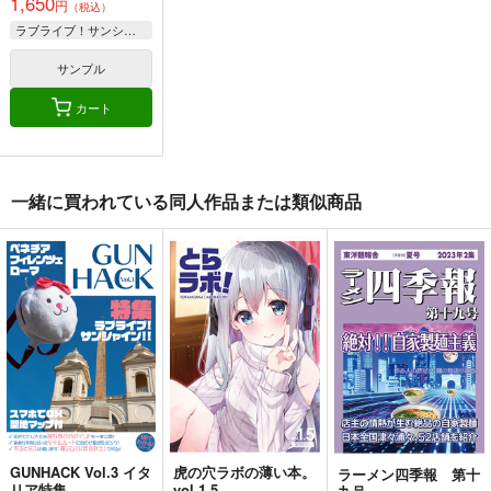
1,650
円
（税込）
ラブライブ！サンシャイン!!
サンプル
カート
一緒に買われている同人作品または類似商品
この子ども向けPCが
「働き方」と「生き
Text Mining Maniax
すごい！
方」を問う：〈若者〉
――フリーソフトで始
をめぐる言説の現在と
める日本語計量テキス
みるく☆きゃらめる
後藤和智事務所
後藤和智事務所
計量分析――平成日本
ト分析
OffLine
若者論史Special3
OffLine
495
円
（税込）
660
440
評論・研究
円
円
（税込）
（税込）
評論・研究
評論・研究
サンプル
サンプル
サンプル
カート
カート
カート
GUNHACK Vol.3 イタ
虎の穴ラボの薄い本。
ラーメン四季報 第十
リア特集
vol 1.5