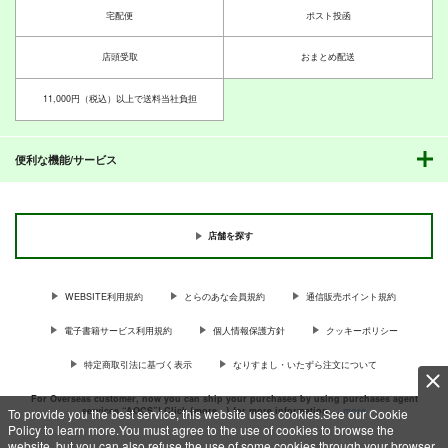
サンプル
サンプル
サンプル
宅配便
ポスト投函
作品詳細
作品詳細
作品詳細
店頭受取
おまとめ配送
11,000円（税込）以上で送料当社負担
便利な機能/サービス
虎の穴ラボの薄い本。
The Pharmacists' Ha
ミソ・マガジン
ven 2015
虎の穴ラボ
MISO-OJIYA
店舗を探す
薬剤師通信
330
セール中
専売
円
専売
（税込）
880
円
専売
0
（税込）
円
料理・レシピ
（税込）
WEBSITE利用規約
とらのあな会員規約
通信販売ポイント規約
評論・研究
評論・研究
いまさら聞けないドイ
日本株の始め方
ギャルゲーム批評
電子書籍サービス利用規約
個人情報保護方針
クッキーポリシー
ツ陸軍
2023年９月号
帝国経済
サンプル
サンプル
サンプル
みりさば編集部
Ｏ山出版
特定商取引法に基づく表示
なりすまし・いたずら注文について
275
円
（税込）
カート
カート
カート
688
550
円
円
（税込）
（税込）
For Overseas customer, now you can ship your purchases by using purchases agent
ドイツ軍
services “AOCS”! Click {more…} for more information …
more
To provide you the best service, this website uses cookies.See our Cookie
Policy to learn more.You must agree to the use of cookies to browse the
サンプル
サンプル
サンプル
website, but you can also refuse the use of some cookies through your browser