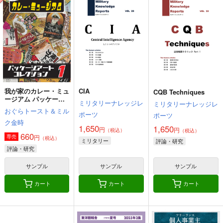
我が家のカレー・ミュ
CIA
CQB Techniques
ージアム パッケージ
ミリタリーナレッジレ
ミリタリーナレッジレ
アートコレクション 1
おぐらトースト＆ミル
ポーツ
ポーツ
ク金時
1,650
1,650
円
円
（税込）
（税込）
660
円
専売
（税込）
ミリタリー
評論・研究
評論・研究
サンプル
サンプル
サンプル
カート
カート
カート