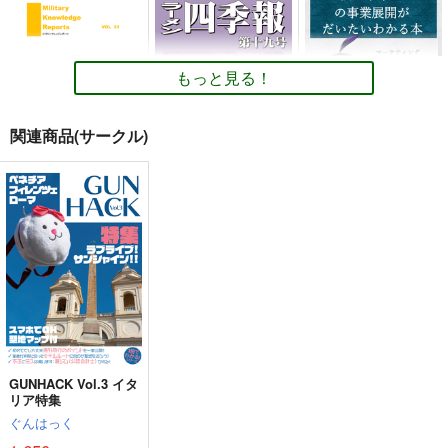
もっと見る！
関連商品(サークル)
CQBテクニックパー
ラーメン四季報 第十
【電子書籍版】個人事
ト2
九号
業主の事業展開がだい
たいわかる本
ミリタリーナレッジレ
東洋麺報舎
電脳世界
ポーツ
550
1,100
円
円
（税込）
（税込）
1,650
円
評論・研究
評論・研究
（税込）
評論・研究
サンプル
サンプル
サンプル
カート
カート
カート
GUNHACK Vol.3 イタ
リア特集
ぐんはっく