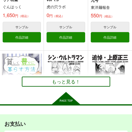
九号
ぐんはっく
虎の穴ラボ
東洋麺報舎
1,650
0
550
円
円
円
（税込）
（税込）
（税込）
サンプル
サンプル
サンプル
作品詳細
作品詳細
作品詳細
間違いだらけの論客選
Bayes Analysis Mani
間違いだらけの論客選
び――2010年代「日
ax――フリーソフト
び改――〈劣化言説の
本社会論」の計量テキ
で始めるベイズ統計解
時代〉と〈ポスト劣化
後藤和智事務所
後藤和智事務所
後藤和智事務所
スト分析
析
言説の時代〉の比較研
OffLine
OffLine
OffLine
究
もっと見る！
660
440
770
円
円
円
（税込）
（税込）
（税込）
評論・研究
評論・研究
評論・研究
サンプル
サンプル
サンプル
カート
カート
カート
貧しく豊かに暮らす方
假面特攻隊2022年号
假面特攻隊2021年号
法
お支払い
假面特攻隊
假面特攻隊
電脳世界
1,100
1,100
円