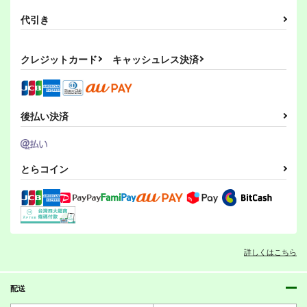
円
（税込）
（税込）
1,100
円
（税込）
代引き
サンプル
サンプル
サンプル
クレジットカード
キャッシュレス決済
作品詳細
作品詳細
作品詳細
後払い決済
新・間違いだらけの論
虎の穴ラボの薄い本。
下流オタク老後破綻論
客選び――計量テキス
vol 1.5
町田メガネ
ト分析による〈平成論
後藤和智事務所
虎の穴ラボ
とらコイン
壇〉の生態の解明
1,019
円
（税込）
OffLine
セール中
専売
評論・研究
ジャンヌ
770
0
円
円
（税込）
（税込）
ぐだ男
ぐだ子
評論・研究
評論・研究
サンプル
サンプル
サンプル
【電子書籍版】個人事
下流オタク老後破綻論
サラリーマン向け負け
詳しくはこちら
業主の事業展開がだい
ない投資のすすめ 長
町田メガネ
たいわかる本
期投資編
カート
カート
カート
電脳世界
帝国経済
1,019
円
（税込）
1,100
配送
385
円
円
（税込）
ジャンヌ
（税込）