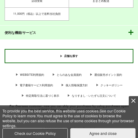
店頭受取
おまとめ配送
11,000円（税込）以上で送料当社負担
吊原ひなこの病 絵本
スプラカーニヴァル７
スプラカーニヴァル６
版
俺様流～oresama
俺様流～oresama
便利な機能/サービス
UMBRELLA*GIRL
style～
カサンドラのなく頃に
GAL-CHARA with 北
style～
涼宮ハルオウのYOU討
斗神拳総集編
つ２
1,100
円
お嬢の浴室
440
（税込）
440
円
円
（税込）
（税込）
お嬢の浴室
お嬢の浴室
その他
吊原ひなこ
750
その他
ガール
その他
ボーイ
円
（税込）
店舗を探す
1,700
750
円
円
ボーイ
テンタクルズ
（税込）
ガール
テンタクルズ
（税込）
ひぐらしのなく頃に
よろず
涼宮ハルヒの憂鬱
サンプル
サンプル
サンプル
WEBSITE利用規約
とらのあな会員規約
通信販売ポイント規約
サンプル
サンプル
サンプル
北闘方神拳総集編
漢これパーフェクトブ
マクロスFistGALAXY
カート
カート
カート
ック
お嬢の浴室
お嬢の浴室
電子書籍サービス利用規約
個人情報保護方針
クッキーポリシー
カート
カート
カート
お嬢の浴室
1,200
1,100
円
円
（税込）
（税込）
特定商取引法に基づく表示
なりすまし・いたずら注文について
1,500
円
（税込）
For Overseas customer, now you can ship your purchases by using purchases agent
サンプル
サンプル
サンプル
services “AOCS”! Click {more…} for more information …
more
To provide you the best service, this website uses cookies.See our Cookie
Policy to learn more.You must agree to the use of cookies to browse the
website, but you can also refuse the use of some cookies through your browser
作品詳細
作品詳細
作品詳細
settings.
c TORANOANA Inc, All Rights Reserved.
Check our Cookie Policy
Agree and close