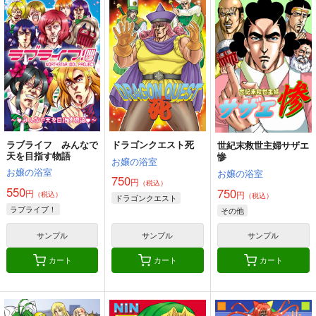
BADDAY Sputtering
♯1 生まれた街(マサラ
V-BEAST
タウン)のポケモンセ
出鱈目
倉持図鑑
ンター
VANILLA CROWN
1,100
440
円
円
（税込）
（税込）
499
円
（税込）
その他
アカちゃん
その他
バーチャロン
その他
トラストちゃん
コジロウ×ムサシ
サンプル
サンプル
サンプル
カート
カート
カート
ラブライフ みんなで
ドラゴンクエスト死
世紀末救世主婦サザエ
天を目指す物語
惨
お嬢の浴室
お嬢の浴室
お嬢の浴室
750
円
（税込）
550
750
円
円
（税込）
（税込）
ドラゴンクエスト
ラブライブ！
その他
サンプル
サンプル
サンプル
カート
カート
カート