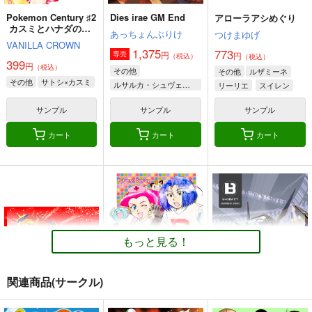
Pokemon Century ♯2
Dies irae GM End
アローラアシめぐり
カスミとハナダの温
あっちょんぶりけ
つけまゆげ
泉街
VANILLA CROWN
1,375
773
円
専売
円
（税込）
（税込）
399
円
（税込）
その他
その他
ルザミーネ
その他
サトシ×カスミ
ルサルカ・シュヴェーゲリン
リーリエ
スイレン
ロートス・ライヒハート
サンプル
サンプル
サンプル
ヴィルヘルム・エーレンブルグ
カート
カート
カート
もっと見る！
関連商品(サークル)