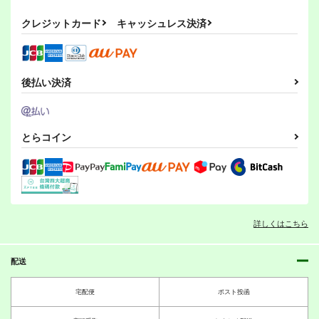
作品詳細
作品詳細
作品詳細
クレジットカード
キャッシュレス決済
げとれりアーカイブス
スプラカーニヴァル８
吊原ひなこの病 小説
01
版
俺様流～oresama
ふろうれっと工廠
UMBRELLA*GIRL
style～
後払い決済
1,320
1,100
円
専売
円
440
K4R軍曹 地球人はも
（税込）
突き姫
バーチャルフィストロ
（税込）
円
（税込）
う死んでいる！であり
PussingPrincess
イド初音ミク王
オリジナル
その他
吊原ひなこ
その他
ガール
ます
お嬢の浴室
お嬢の浴室
お嬢の浴室
ボーイ
８号
とらコイン
750
750
750
円
円
円
（税込）
（税込）
（税込）
サンプル
サンプル
サンプル
ケロロ軍曹
月姫
VOCALOID
カート
カート
カート
サンプル
サンプル
サンプル
モヒカンハンター総集
パーフェクトプリキュ
それ逝け！世紀末救世
カート
カート
カート
編
ア総集編
主伝説アンパンマン総
詳しくはこちら
集編
お嬢の浴室
お嬢の浴室
お嬢の浴室
1,500
1,500
2,000
円
円
円
（税込）
（税込）
（税込）
配送
サンプル
サンプル
サンプル
宅配便
ポスト投函
作品詳細
作品詳細
作品詳細