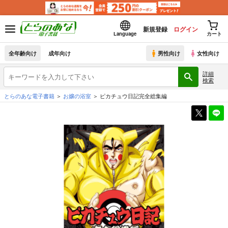
新規登録
ログイン
Language
カート
全年齢向け
成年向け
男性向け
女性向け
詳細
検索
とらのあな電子書籍
お嬢の浴室
ピカチュウ日記完全総集編