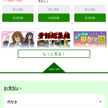
円
（税込）
美浜ちよ
造型の巻 弐
スプラカーニヴァル
サンプル
サンプル
サンプル
スプラカーニヴァル9
PT
生ハッハ
俺様流～oresama
作品詳細
作品詳細
作品詳細
俺様流～oresama
style～
785
円
専売
（税込）
style～
880
その他
正宗
村正
円
（税込）
440
円
（税込）
その他
ガール
その他
ガール
ボーイ
悪党を殺ッターマン
仮面ライダー拳王
ドラゴンクエスト栄斗
ボーイ
お嬢の浴室
お嬢の浴室
お嬢の浴室
サンプル
サンプル
サンプル
750
750
もっと見る！
750
円
円
円
（税込）
（税込）
（税込）
カート
カート
カート
ヤッターマン
特撮
ドラゴンクエスト
サンプル
サンプル
サンプル
カート
カート
カート
けんおう！総集編
昔話総集編
おいでよ北斗の森
お支払い
お嬢の浴室
お嬢の浴室
お嬢の浴室
1,700
2,500
750
円
円
円
（税込）
（税込）
（税込）
代引き
サンプル
サンプル
サンプル