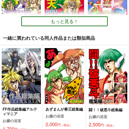
スレイブニル プロッ
おいでよ北斗の森
日本縦断「ヴェガ号」
プデザインワークス
殺人事件
お嬢の浴室
倉持図鑑
重月書房
放射性同位
750
円
（税込）
もっと見る！
体
330
円
（税込）
その他
330
その他
円
専売
（税込）
一緒に買われている同人作品または類似商品
その他
十津川省三
亀井定雄
サンプル
サンプル
サンプル
世紀末覇者たちのコミ
NIN天DOU本。
とらぶるうぃんどうず
ケの過ごし方
OS譚
お嬢の浴室
カート
カート
カート
お嬢の浴室
お嬢の浴室
750
円
（税込）
750
750
円
円
（税込）
（税込）
ゼルダの伝説
北斗の拳
OSたん
サンプル
サンプル
サンプル
カート
カート
カート
FF作品総集編アルテ
あずまんが拳王総集編
闘！！破悪斗総集編
ィマニア
お嬢の浴室
お嬢の浴室
お嬢の浴室
2,000
2,500
円
円
（税込）
（税込）
1,700