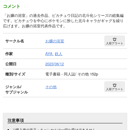
コメント
「お嬢の浴室」の過去作品、ピカチュウ日記の北斗化シリーズの総集編
です。ピカチュウを中心にポケモンに扮した北斗キャラがギャグを繰り
広げます。お嬢の浴室代表作品です。
サークル名
お嬢の浴室
入荷アラート
作家
AYA
鉄人
公開日
2023/06/12
種別/サイズ
電子書籍 - 同人誌/ その他 152p
ジャンル/
その他
入荷アラート
サブジャンル
注意事項
ご購入後の返品・キャンセルは一切お受けできません。