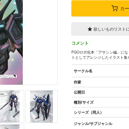
カ
欲しいものリスト
コメント
FGOロボ化本「アサシン編」に
トとしてアレンジしたイラスト集
サークル名
作家
公開日
種別/サイズ
シリーズ（同人）
ジャンル/
サブジャンル