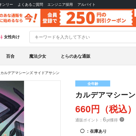
Bオンリー
よくあるご質問
エンジニア採用
アルバイト
女性向け
百合
魔法少女
とらのあな通販
カルデアマシーンズ サイドアサシン
全年齢
カルデアマシーン
660円（税込
6
通販ポイント：
pt獲得
？
◯
：在庫あり