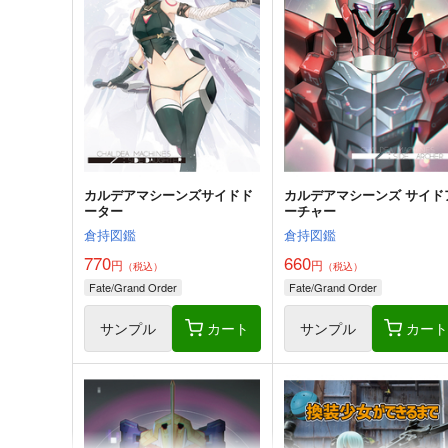
トリ子！
うに蔵
RRR
1,100
円
（税込）
770
円
（税込）
Fate/Grand Order
Fate/Grand Order
モルガン
オベロン×ぐだ子
妖精騎士トリスタン
沖田総司
サンプル
カート
サンプル
カー
カルデアマシーンズサイドド
カルデアマシーンズ サイド
ーター
ーチャー
倉持図鑑
倉持図鑑
770
660
円
円
（税込）
（税込）
Fate/Grand Order
Fate/Grand Order
サンプル
カート
サンプル
カー