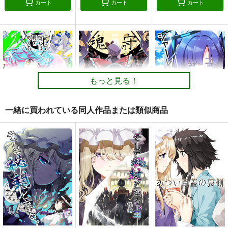
カート
カート
カート
１の色
ニートの奇妙な冒険・
乙女ジャンキー 再録
完全版
集6
PERSONAL COLOR
さいピン
ギロチン銀座
1,100
円
（税込）
2,420
1,352
円
円
（税込）
（税込）
東方Project
もっと見る！
東方Project
東方Project
霧雨魔理沙×アリス
蓬莱山輝夜
古明地こいし
十六夜咲夜
青蛾娘々
宇佐見蓮子
一緒に買われている同人作品または類似商品
サンプル
サンプル
サンプル
カート
カート
カート
そして彼女は頁をめく
魂の守
シャーレのねこ先生
る
PERSONAL COLOR
PERSONAL COLOR
PERSONAL COLOR
660
660
円
円
（税込）
（税込）
770
円
（税込）
ゆかれいむ
東方Project
ブルーアーカイブ -Blue Archive-
レミパチェ
東方Project
早瀬ユウカ
先生
サンプル
サンプル
サンプル
カート
カート
カート