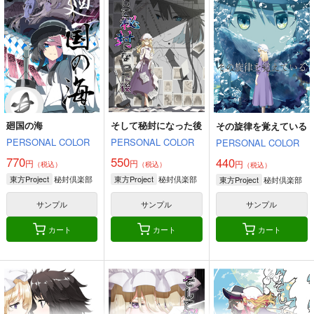
PERSONAL COLOR
PERSONAL COLOR
PERSONAL COLOR
440
550
770
円
円
円
（税込）
（税込）
（税込）
秘封倶楽部
秘封倶楽部
秘封倶楽部
そんなこんなで、
ファンタズマゴリア飯
ファンタズマゴリア飯
～縁つづき～
サンプル
サンプル
サンプル
ジギザギ
ジギザギ
ジギザギ
330
作品詳細
作品詳細
作品詳細
330
円
専売
円
専売
（税込）
（税込）
440
円
専売
（税込）
東方Project
因幡てゐ
東方Project
東方Project
稗田阿求
霧雨魔理沙
廻国の海
そして秘封になった後
宇佐見蓮子
稗田阿求
その旋律を覚えている
本居小鈴
ルーミア
豊聡耳神子
犬走椛
PERSONAL COLOR
PERSONAL COLOR
PERSONAL COLOR
サンプル
サンプル
サンプル
770
550
440
円
円
円
（税込）
（税込）
（税込）
秘封倶楽部
秘封倶楽部
東方Project
東方Project
秘封倶楽部
東方Project
深淵に落つ
書に殉ず
星の旅の終わりに
カート
カート
カート
PERSONAL COLOR
PERSONAL COLOR
PERSONAL COLOR
サンプル
サンプル
サンプル
550
550
440
円
円
円
（税込）
（税込）
（税込）
カート
カート
カート
東方Project
東方Project
東方Project
霧雨魔理沙×アリス
レミリア×パチュリー
霧雨魔理沙×アリス・マーガトロイド
サンプル
サンプル
サンプル
そして秘封へと至る。
沈みゆく毒
ひそやかな砂のなかで
音喰みの森にて
PERSONAL COLOR
PERSONAL COLOR
カート
カート
カート
PERSONAL COLOR