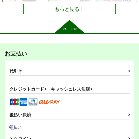
440
440
円
円
（税込）
（税込）
440
円
（税込）
レミリア×十六夜咲夜
もっと見る！
紅美鈴×フランドール
秘封倶楽部
サンプル
サンプル
サンプル
間より
東方Project風-心非公
嗣子の渦の目の中で
式HandBook
後編
作品詳細
作品詳細
作品詳細
PERSONAL COLOR
胡玉書厨
PERSONAL COLOR
770
円
（税込）
あつい目蓋の裏側
そして秘封へと至る。
1,100
そして秘封へと至る。
1,100
円
円
（税込）
（税込）
ゆかゆゆ
東方Project
３ 怪雨
音喰みの森にて
お支払い
PERSONAL COLOR
東方Project
古明地姉妹
東方Project
PERSONAL COLOR
PERSONAL COLOR
東風谷早苗
220
円
（税込）
440
440
古明地こいし
円
円
（税込）
（税込）
秘封倶楽部
東方Project
代引き
サンプル
サンプル
サンプル
秘封倶楽部
東方Project
秘封倶楽部
東方Project
ひそやかな砂のなかで
暁美さん家のキトンズ
その頁を越えて
カート
カート
カート
PERSONAL COLOR
PERSONAL COLOR
PERSONAL COLOR
サンプル
サンプル
サンプル
クレジットカード
キャッシュレス決済
440
440
440
円
円
円
（税込）
（税込）
（税込）
カート
カート
カート
東方Project
魔法少女まどかマギカ
東方Project
紅美鈴×フランドール
暁美ほむら
パチュリー・ノーレッジ
鹿目まどか
エイミー
後払い決済
星の旅の終わりに
書に殉ず
深淵に落つ
アリス・マーガトロイド
サンプル
サンプル
サンプル
PERSONAL COLOR
PERSONAL COLOR
PERSONAL COLOR
霧雨魔理沙
カート
カート
カート
440
550
550
円
円
円
（税込）
（税込）
（税込）
とらコイン
霧雨魔理沙×アリス・マーガトロイド
レミリア×パチュリー