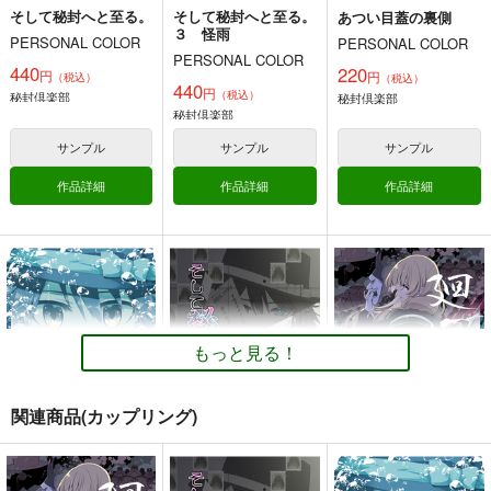
そして秘封へと至る。
そして秘封へと至る。
あつい目蓋の裏側
３ 怪雨
PERSONAL COLOR
PERSONAL COLOR
PERSONAL COLOR
440
220
円
円
（税込）
（税込）
はじめてのおしおき！
東方オールナイト
夜行百鬼祭
440
円
（税込）
秘封倶楽部
秘封倶楽部
Best!！
shimeji777
うわのそら舎
秘封倶楽部
アトモスフィア
330
1,210
円
専売
円
専売
（税込）
サンプル
サンプル
サンプル
（税込）
1,320
円
専売
（税込）
東方Project
魂魄妖夢
東方Project
封獣ぬえ
作品詳細
作品詳細
作品詳細
東方Project
西行寺幽々子
二ッ岩マミゾウ
博麗霊夢×射命丸文
サンプル
サンプル
サンプル
廻国の海
神社になわばりが出来
そして秘封になった後
カート
カート
カート
るまで
PERSONAL COLOR
PERSONAL COLOR
PERSONAL COLOR
770
550
円
円
（税込）
（税込）
もっと見る！
660
円
（税込）
秘封倶楽部
東方Project
秘封倶楽部
東方Project
東方Project
博麗霊夢
霧雨魔理沙
関連商品(カップリング)
アリス・マーガトロイド
サンプル
サンプル
サンプル
その旋律を覚えている
そして秘封になった後
廻国の海
カート
カート
カート