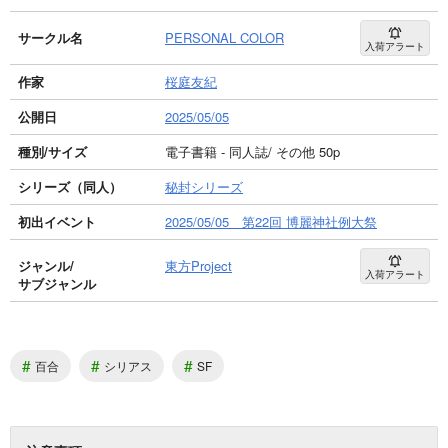
サークル名
PERSONAL COLOR
入荷アラート
作家
桜庭友紀
公開日
2025/05/05
種別/サイズ
電子書籍 - 同人誌/ その他 50p
シリーズ（同人）
秘封シリーズ
初出イベント
2025/05/05 第22回 博麗神社例大祭
ジャンル/
東方Project
入荷アラート
サブジャンル
#
#
#
百合
シリアス
SF