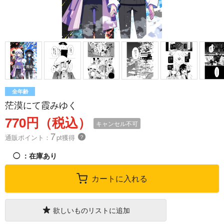
全年齢
茫漠にて霞みゆく
770円（税込）
キャンセル不可
7
通販ポイント：
pt獲得
？
◯
：在庫あり
カートに入れる
欲しいものリストに追加