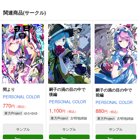
関連商品(サークル)
本能のままに。総集編
３の色
２の色
自称清純派
PERSONAL COLOR
PERSONAL COLOR
770
1,100
1,100
円
円
円
（税込）
（税込）
（税込）
東方Project
博麗霊夢
東方Project
東方Project
フランドール＝スカーレット
霧雨魔理沙×アリス
レミリア×十六夜咲夜
レミリア＝スカーレット
サンプル
サンプル
サンプル
カート
カート
カート
間より
嗣子の渦の目の中で
嗣子の渦の目の中で
後編
前編
PERSONAL COLOR
PERSONAL COLOR
PERSONAL COLOR
770
円
（税込）
1,100
880
円
円
（税込）
（税込）
ゆかゆゆ
東方Project
古明地姉妹
東方Project
古明地姉妹
東方Project
サンプル
サンプル
サンプル