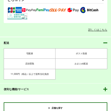
霧雨魔理沙×アリス
サンプル
サンプル
サンプル
作品詳細
作品詳細
作品詳細
東方Project非公式
嗣子の渦の目の中で
DataBook2025
前編
詳しくはこちら
胡玉書厨
PERSONAL COLOR
そして秘封へと至る。
3,300
880
PERSONAL COLOR
円
円
（税込）
（税込）
配送
古明地姉妹
東方Project
聖白蓮
東方Project
440
円
（税込）
雲居一輪
秘封倶楽部
東方Project
宅配便
ポスト投函
サンプル
サンプル
暁美さん家のエイミー
その旋律を覚えている
沈みゆく毒
サンプル
PERSONAL COLOR
PERSONAL COLOR
PERSONAL COLOR
店頭受取
おまとめ配送
カート
カート
カート
440
440
440
円
円
円
（税込）
（税込）
（税込）
11,000円（税込）以上で送料当社負担
秘封倶楽部
魔法少女まどかマギカ
東方Project
東方Project
暁美ほむら×鹿目まどか
レミリア×十六夜咲夜
神社になわばりが出来
魂の守
そして彼女は頁をめく
るまで
る
PERSONAL COLOR
便利な機能/サービス
サンプル
サンプル
サンプル
PERSONAL COLOR
PERSONAL COLOR
660
円
（税込）
660
カート
カート
カート
770
円
円
（税込）
ゆかれいむ
（税込）
博麗霊夢
レミパチェ
店舗を探す