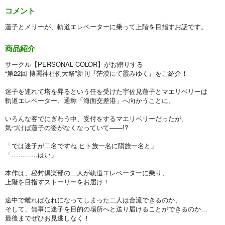
コメント
蓮子とメリーが、軌道エレベーターに乗って上階を目指すお話です。
商品紹介
サークル【PERSONAL COLOR】がお贈りする
“第22回 博麗神社例大祭”新刊『茫漠にて霞みゆく』をご紹介！
迷子を連れて塔を昇るという任を受けた宇佐見蓮子とマエリベリーは
軌道エレベーター、通称「海面交差港」へ向かうことに。
いろんな客でにぎわう中、受付をするマエリベリーだったが、
気づけば蓮子の姿がなくなっていて――!?
「では迷子が二名ですね ヒト族一名に隕族一名と」
「…………はい」
本作は、秘封倶楽部の二人が軌道エレベーターに乗り、
上階を目指すストーリーをお届け！
途中で離ればなれになってしまった二人は合流できるのか、
そして、無事に迷子を目的の場所へと送り届けることができるのか…
最後までぜひお見逃しなく！