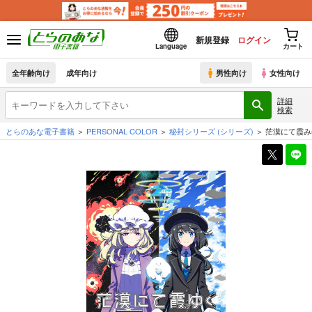
新規登録
ログイン
Language
カート
全年齢向け
成年向け
男性向け
女性向け
詳細
検索
とらのあな電子書籍
PERSONAL COLOR
秘封シリーズ
(シリーズ)
茫漠にて霞み