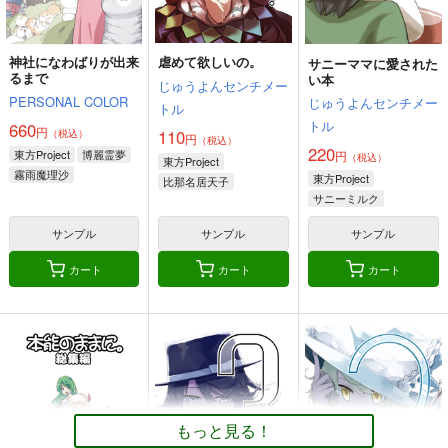
神社になわばりが出来
虐めて欲しいの。
サニーママに愛された
るまで
い本
じゅうよんセンチメー
PERSONAL COLOR
じゅうよんセンチメー
トル
トル
660
円
110
（税込）
円
（税込）
220
東方Project
博麗霊夢
円
（税込）
東方Project
霧雨魔理沙
東方Project
比那名居天子
アリス・マーガトロイド
サニーミルク
サンプル
サンプル
サンプル
カート
カート
カート
もっと見る！