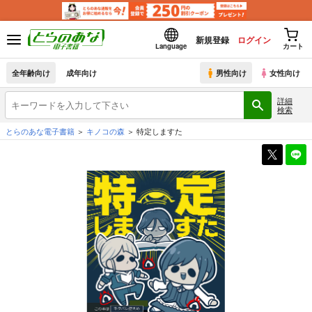
新規登録
ログイン
Language
カート
全年齢向け
成年向け
男性向け
女性向け
詳細
検索
とらのあな電子書籍
キノコの森
特定しますた