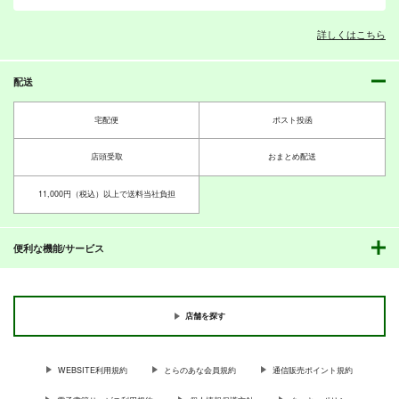
ニャアン
アスラン・ザラ
アスラン・ザラ
モリモリ学マス
こういうのよこういう
ストレイライジング
サンプル
サンプル
サンプル
シュウジ・イトウ
キラ・ヤマト
シン・アスカ
詳しくはこちら
の
キノコの森
キノコの森
キノコの森
カート
カート
カート
1,572
785
円
円
（税込）
（税込）
785
配送
円
（税込）
花海咲季
黛冬優子
黛冬優子
宅配便
ポスト投函
サンプル
サンプル
サンプル
店頭受取
おまとめ配送
作品詳細
作品詳細
作品詳細
11,000円（税込）以上で送料当社負担
便利な機能/サービス
モリモリ学マス3
ストレイマトメ総集編
アナルをレーザーで焼
いた話その2
キノコの森
キノコの森
店舗を探す
キノコの森
1,572
3,143
円
円
（税込）
（税込）
785
円
（税込）
学園アイドルマスター
THE IDOLM@STER SHINY COLORS
WEBSITE利用規約
とらのあな会員規約
通信販売ポイント規約
オリジナル
花海咲季
月村手毬
黛冬優子
芹沢あさひ
いつでもウララ 1
ストレイヴィジョン
ウララびより よーい