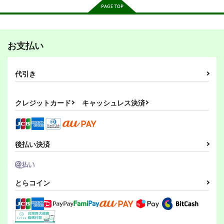
賀陽燐羽
月村手毬
サンプル
サンプル
サンプル
アナルをレーザーで焼
ベロをレーザーで焼い
モリモリ学マス２
カート
カート
カート
いた話その2
た話２
お支払い
キノコの森
キノコの森
キノコの森
1,572
円
（税込）
785
785
円
円
（税込）
（税込）
花海咲季
代引き
サンプル
サンプル
サンプル
クレジットカード
キャッシュレス決済
作品詳細
作品詳細
作品詳細
後払い決済
なんかわかっっっっっ
みんな自由でまいっタ
みんな自由でまいっタ
った2
ネ5
ネ4
とらコイン
キノコの森
キノコの森
キノコの森
1,572
1,572
1,572
円
円
円
（税込）
（税込）
（税込）
機動戦士GundamGQuuuuuuX
機動戦士ガンダムSEED FREEDOM
機動戦士ガンダムSEED FREEDOM
アマテ・ユズリハ
シン・アスカ
キラ・ヤマト