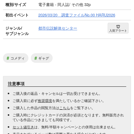
種別/サイズ
電子書籍 - 同人誌/ その他 32p
初出イベント
2026/03/20 調査ファイルNo.00 HARU2026
ジャンル/
都市伝説解体センター
入荷アラート
サブジャンル
#
#
コメディ
ギャグ
注意事項
ご購入後の返品・キャンセルは一切お受けできません。
ご購入前に必ず
推奨環境
を満たしているかご確認下さい。
ご購入した作品の閲覧方法は
こちら
をご覧下さい。
ご購入時にクレジットカードの決済が必須となります。無料販売され
ている作品につきましても同様です。
セット値引き
は、無料/半額キャンペーンとの併用は出来ません。
表示されているページ数は実際と異なる場合がございます。