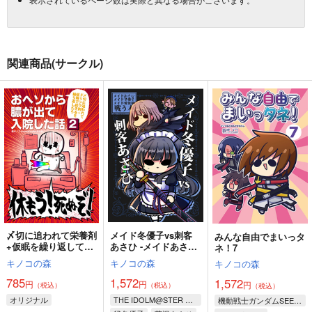
関連商品(サークル)
〆切に追われて栄養剤
メイド冬優子vs刺客
みんな自由でまいっタ
+仮眠を繰り返してい
あさひ -メイドあさひ
ネ！7
たらおヘソから膿が出
メイド冬優子メイド愛
キノコの森
キノコの森
キノコの森
て入院した話2
依が戦う本-
785
1,572
1,572
円
円
円
（税込）
（税込）
（税込）
オリジナル
THE IDOLM@STER SHINY COLORS
機動戦士ガンダムSEED FREEDOM