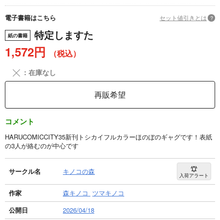
電子書籍はこちら
セット値引きとは
?
特定しますた
紙の書籍
1,572円
（税込）
╳
：在庫なし
再販希望
コメント
HARUCOMICCITY35新刊トシカイフルカラーほのぼのギャグです！表紙
の3人が絡むのが中心です
サークル名
キノコの森
入荷アラート
作家
森キノコ
ツマキノコ
公開日
2026/04/18