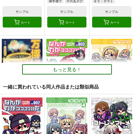
黛冬優子
芹沢あさひ
キラ・ヤマト
和泉愛依
アスラン・ザラ
サンプル
サンプル
サンプル
シン・アスカ
カート
カート
カート
もっと見る！
一緒に買われている同人作品または類似商品
万博メチャ楽しいじゃ
なんかわかっっっっっ
モリモリ学マス5
んかレポ3
った3
キノコの森
キノコの森
キノコの森
1,572
円
（税込）
1,572
1,572
円
円
（税込）
（税込）
学園アイドルマスター
オリジナル
機動戦士GundamGQuuuuuuX
花海咲季
月村手毬