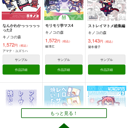
アマテ・ユズリハ
藤田ことね
ニャアン
サンプル
サンプル
サンプル
シュウジ・イトウ
カート
カート
カート
なんかわかっっっっっ
モリモリ学マス4
ストレイマトメ総集編
った2
キノコの森
キノコの森
キノコの森
1,572
3,143
円
円
（税込）
（税込）
1,572
円
（税込）
篠澤広
黛冬優子
アマテ・ユズリハ
サンプル
サンプル
サンプル
作品詳細
作品詳細
作品詳細
万博メチャ楽しいじゃ
モリモリ学マス6
モリモリ学マス4
んかレポ2
キノコの森
キノコの森
キノコの森
1,572
もっと見る！
1,572
円
円
（税込）
（税込）
1,572
円
（税込）
学園アイドルマスター
学園アイドルマスター
オリジナル
花海咲季
姫崎莉波
篠澤広
姫崎莉波