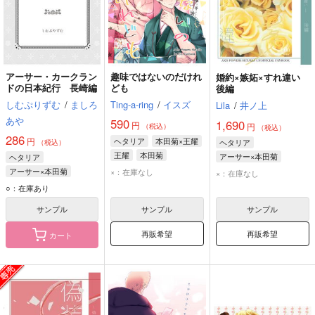
アーサー・カークラン
趣味ではないのだけれ
婚約×嫉妬×すれ違い
ドの日本紀行 長崎編
ども
後編
しむぷりずむ
/
ましろ
Ting-a-ring
/
イスズ
Lila
/
井ノ上
あや
590
1,690
円
円
（税込）
（税込）
286
円
ヘタリア
本田菊×王耀
ヘタリア
（税込）
王耀
本田菊
アーサー×本田菊
ヘタリア
アーサー・カークランド
アーサー×本田菊
×：在庫なし
×：在庫なし
本田菊
アーサー
本田菊
○：在庫あり
サンプル
サンプル
サンプル
再販希望
再販希望
カート