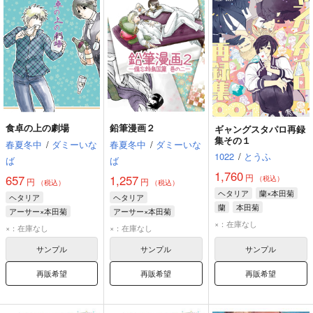
食卓の上の劇場
鉛筆漫画２
ギャングスタパロ再録
集その１
春夏冬中
/
ダミーいな
春夏冬中
/
ダミーいな
1022
/
とうふ
ば
ば
1,760
円
657
1,257
（税込）
円
円
（税込）
（税込）
ヘタリア
蘭×本田菊
ヘタリア
ヘタリア
蘭
本田菊
アーサー×本田菊
アーサー×本田菊
×：在庫なし
本田菊
アーサー
本田菊
アーサー
×：在庫なし
×：在庫なし
フランシス
フランシス
サンプル
サンプル
サンプル
再販希望
再販希望
再販希望