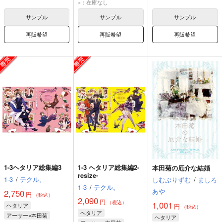
アーサー・カークランド
×：在庫なし
本田菊
サンプル
サンプル
サンプル
再販希望
再販希望
再販希望
1-3ヘタリア総集編3
1-3 ヘタリア総集編2-
本田菊の厄介な結婚
resize-
1-3
/
テクル。
しむぷりずむ
/
ましろ
1-3
/
テクル。
あや
2,750
円
（税込）
2,090
円
（税込）
1,001
ヘタリア
円
（税込）
ヘタリア
アーサー×本田菊
ヘタリア