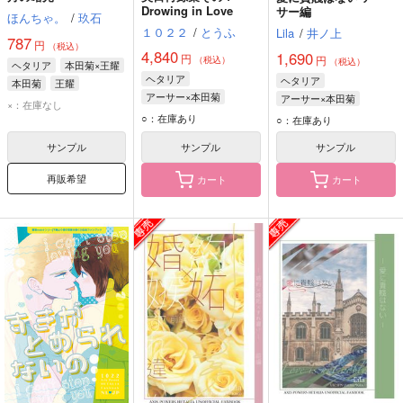
Drowing in Love
サー編
ほんちゃ。
/
玖石
１０２２
/
とうふ
Lila
/
井ノ上
787
円
（税込）
4,840
1,690
円
円
（税込）
（税込）
ヘタリア
本田菊×王耀
ヘタリア
ヘタリア
本田菊
王耀
アーサー×本田菊
アーサー×本田菊
×：在庫なし
アーサー・カークランド
アーサー・カークランド
○：在庫あり
○：在庫あり
本田菊
本田菊
サンプル
サンプル
サンプル
再販希望
カート
カート