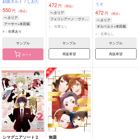
顔面タルト
/
しおた
うそ
472
円
（税込）
550
円
（税込）
472
ヘタリア
円
（税込）
ヘタリア
フェリシアーノ・ヴァルガス
ヘタリア
アーサー×本田菊
本田菊
×：在庫なし
ギルベルト×本田菊
アーサー・カークランド
○：在庫あり
ルートヴィッヒ
ギルベルト・バイルシュミット
×：在庫なし
本田菊
本田菊
サンプル
サンプル
サンプル
再販希望
再販希望
カート
シマグニアソート２
無題