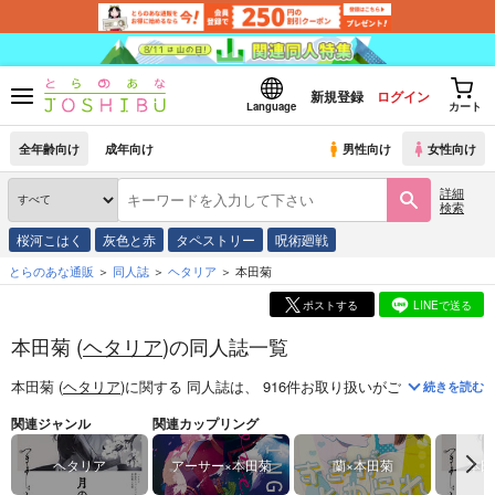
新規登録
ログイン
Language
カート
全年齢向け
成年向け
男性向け
女性向け
詳細
検索
桜河こはく
灰色と赤
タペストリー
呪術廻戦
とらのあな通販
同人誌
ヘタリア
本田菊
ポストする
LINEで送る
本田菊 (
ヘタリア
)の同人誌一覧
本田菊 (
ヘタリア
)
に関する
同人誌
は、
916
件お取り扱いがございます。
「
続きを読む
関連ジャンル
関連カップリング
ヘタリア
アーサー×本田菊
蘭×本田菊
本田