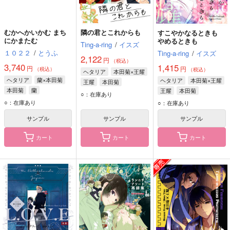
むかへかいかむ まち
隣の君とこれからも
すこやかなるときも
にかまたむ
やめるときも
Ting-a-ring
/
イスズ
１０２２
/
とうふ
Ting-a-ring
/
イスズ
2,122
円
（税込）
3,740
1,415
円
円
（税込）
（税込）
ヘタリア
本田菊×王耀
ヘタリア
蘭×本田菊
ヘタリア
本田菊×王耀
王耀
本田菊
本田菊
蘭
王耀
本田菊
○：在庫あり
○：在庫あり
○：在庫あり
サンプル
サンプル
サンプル
カート
カート
カート