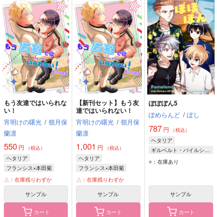
もう友達ではいられな
【新刊セット】もう友
ぽぽぼん5
い！
達ではいられない！
ぽめらんど
/
ぽし
宵明けの曙光
/
嶺月保
宵明けの曙光
/
嶺月保
787
円
（税込）
蘭凛
蘭凛
ヘタリア
550
1,001
円
円
（税込）
（税込）
ギルベルト・バイルシュミット
ヘタリア
ヘタリア
本田菊
蘭
○：在庫あり
フランシス×本田菊
フランシス×本田菊
フランシス・ボヌフォワ
フランシス・ボヌフォワ
△：在庫残りわずか
△：在庫残りわずか
本田菊
本田菊
サンプル
サンプル
サンプル
カート
カート
カート