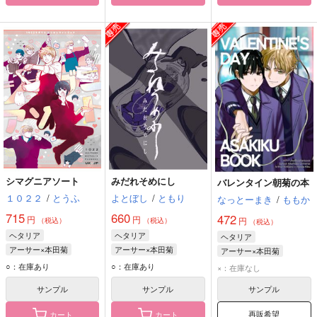
シマグニアソート
みだれそめにし
バレンタイン朝菊の本
１０２２
/
とうふ
よとぼし
/
ともり
なっとーまき
/
ももか
715
660
472
円
円
円
（税込）
（税込）
（税込）
ヘタリア
ヘタリア
ヘタリア
アーサー×本田菊
アーサー×本田菊
アーサー×本田菊
アーサー・カークランド
本田菊
アーサー・カークランド
○：在庫あり
○：在庫あり
×：在庫なし
本田菊
アーサー・カークランド
本田菊
サンプル
サンプル
サンプル
再販希望
カート
カート