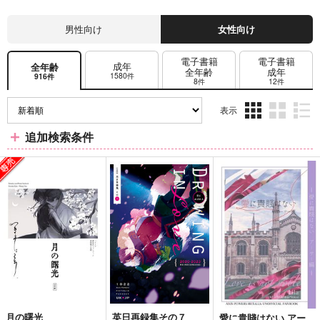
男性向け
女性向け
電子書籍
電子書籍
成年
全年齢
全年齢
成年
1580件
916件
8件
12件
表示
3カ
2カ
1カ
追加検索条件
ラ
ラ
ラ
ム
ム
ム
表
表
表
示
示
示
月の曙光
英日再録集その７
愛に貴賤はない アー