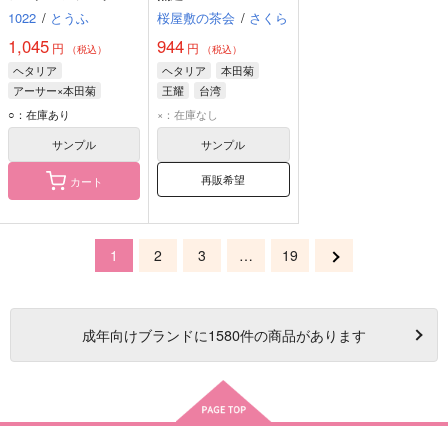
1022
/
とうふ
桜屋敷の茶会
/
さくら
1,045
944
円
円
（税込）
（税込）
ヘタリア
ヘタリア
本田菊
アーサー×本田菊
王耀
台湾
アーサー・カークランド
○：在庫あり
×：在庫なし
本田菊
サンプル
サンプル
再販希望
カート
1
2
3
…
19
成年
向けブランドに
1580
件の商品があります