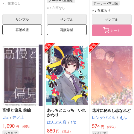
アーサー×本田菊
本田菊
×：在庫なし
アーサー×本田菊
本田菊
×：在庫なし
アーサー・カークランド
アーサー・カークランド
○：在庫あり
アーサー・カークランド
本田菊
サンプル
サンプル
サンプル
再販希望
再販希望
カート
高慢と偏見 前編
あっちとこっち いれ
花片に秘めし恋なれど
かわり
Lila
/
井ノ上
レンゲパズル
/
えふ
はんぶん窓
/
1/2
1,690
574
円
円
（税込）
（税込）
880
円
（税込）
ヘタリア
ヘタリア