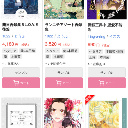
蘭日再録集５L.O.V.E
ランニチアソート再録
流転三界中 恩愛不能
後篇
集
断
1022
/
とうふ
1022
/
とうふ
Ting-a-ring
/
イスズ
4,180
3,520
990
円
円
円
（税込）
（税込）
（税込）
ヘタリア
蘭×本田菊
ヘタリア
蘭×本田菊
ヘタリア
本田菊×王耀
蘭
本田菊
蘭
本田菊
王耀
本田菊
○：在庫あり
○：予約受付中
○：在庫あり
サンプル
サンプル
サンプル
カート
カート
カート