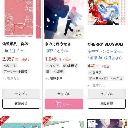
偽装婚約、偽装。
きみはほうせき
CHERRY BLOSSOM
Lila
/
井ノ上
1022
/
とうふ
空中ブランコ＋楽々。
/
柳瀬 陵
睦月あきら
2,357
1,045
円
円
（税込）
（税込）
440
ヘタリア
ヘタリア
蘭×本田菊
円
（税込）
アーサー×本田菊
蘭
本田菊
ヘタリア
アーサー・カークランド
×：在庫なし
○：在庫あり
アーサー×アントーニョ
本田菊
アントーニョ・ヘルナンデス・カリエド
×：在庫なし
アーサー・カークランド
サンプル
サンプル
サンプル
本田菊
再販希望
再販希望
カート