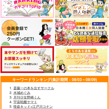
キーワードランキング(集計期間：08/03～08/09)
斎藤一の本を出すサークル
水城めぐみ
月刊少女野崎くん
宇宙戦艦ヤマト
怪盗キッド×江戸川コナン