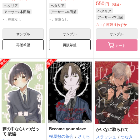
550
円
（税込）
ヘタリア
ヘタリア
ヘタリア
アーサー×本田菊
アーサー×本田菊
アーサー×本田菊
アーサー・カークランド
アーサー・カークランド
×：在庫なし
×：在庫なし
アーサー・カークランド
本田菊
本田菊
△：在庫残りわずか
本田菊
サンプル
サンプル
サンプル
再販希望
再販希望
カート
夢の中ならいつだっ
Become your slave
かいなに取られて
て-後編-
桜屋敷の茶会
/
さくら
スラッシュ
/
つなき