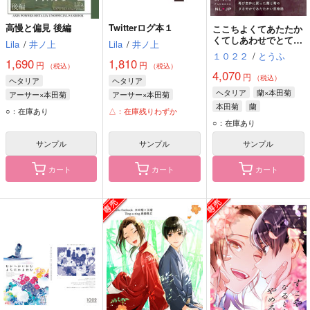
高慢と偏見 後編
Twitterログ本１
ここちよくてあたたか
くてしあわせでとても
Lila
/
井ノ上
Lila
/
井ノ上
たのしいこと
１０２２
/
とうふ
1,690
1,810
円
円
（税込）
（税込）
4,070
円
（税込）
ヘタリア
ヘタリア
ヘタリア
蘭×本田菊
アーサー×本田菊
アーサー×本田菊
本田菊
蘭
アーサー・カークランド
アーサー・カークランド
○：在庫あり
△：在庫残りわずか
本田菊
本田菊
○：在庫あり
サンプル
サンプル
サンプル
カート
カート
カート