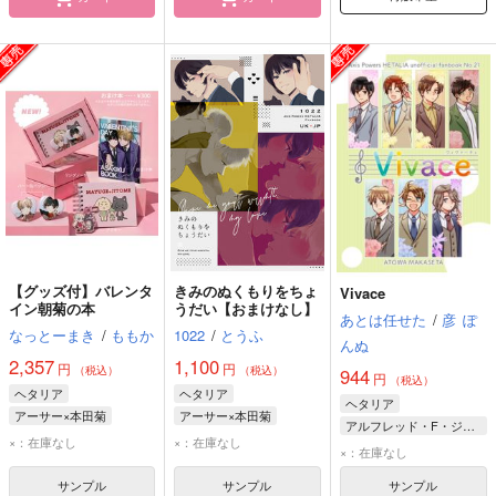
【グッズ付】バレンタ
きみのぬくもりをちょ
Vivace
イン朝菊の本
うだい【おまけなし】
あとは任せた
/
彦
ぽ
なっとーまき
/
ももか
1022
/
とうふ
んぬ
2,357
1,100
円
円
（税込）
（税込）
944
円
（税込）
ヘタリア
ヘタリア
ヘタリア
アーサー×本田菊
アーサー×本田菊
アルフレッド・F・ジョーンズ
アーサー・カークランド
アーサー・カークランド
×：在庫なし
×：在庫なし
アーサー・カークランド
×：在庫なし
本田菊
本田菊
本田菊
サンプル
サンプル
サンプル