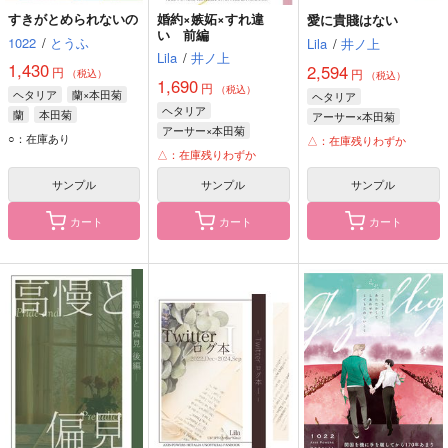
すきがとめられないの
婚約×嫉妬×すれ違
愛に貴賤はない
い 前編
1022
/
とうふ
Lila
/
井ノ上
Lila
/
井ノ上
1,430
2,594
円
円
（税込）
（税込）
1,690
円
（税込）
ヘタリア
蘭×本田菊
ヘタリア
ヘタリア
蘭
本田菊
アーサー×本田菊
アーサー×本田菊
アーサー・カークランド
○：在庫あり
△：在庫残りわずか
アーサー・カークランド
△：在庫残りわずか
本田菊
本田菊
サンプル
サンプル
サンプル
カート
カート
カート