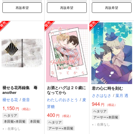
再販希望
再販希望
再販希望
褪せる花再録集 蕚
お酒とハグは２０歳に
君の心に時を刻む
another
なってから
ささはなさ
/
葉月 透
褪せる花
/
亜音
わたしのおさとう
/
麦
944
円
（税込）
芽糖
1,150
円
（税込）
ヘタリア
400
ヘタリア
円
（税込）
アーサー×本田菊
本田菊×本田菊
本田菊
ヘタリア
アーサー・カークランド
×：在庫なし
アーサー×本田菊
×：在庫なし
本田菊