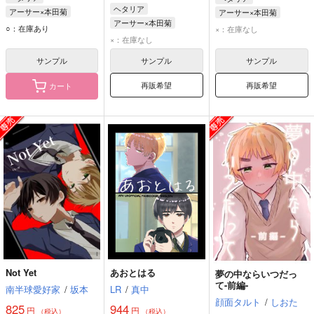
ヘタリア
アーサー×本田菊
アーサー×本田菊
アーサー×本田菊
アーサー・カークランド
アーサー・カークランド
○：在庫あり
×：在庫なし
アーサー・カークランド
×：在庫なし
本田菊
本田菊
本田菊
サンプル
サンプル
サンプル
再販希望
再販希望
カート
Not Yet
あおとはる
夢の中ならいつだっ
て-前編-
南半球愛好家
/
坂本
LR
/
真中
顔面タルト
/
しおた
825
944
円
円
（税込）
（税込）