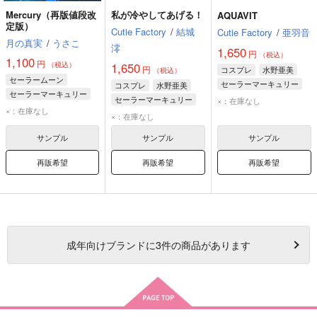
Mercury（再版値段改
私が冷やしてあげる！
AQUAVIT
定版）
Cutie Factory
/
結城
Cutie Factory
/
亜羽音
月の真実
/
うさこ
澪
1,650
円
（税込）
1,100
円
1,650
（税込）
円
コスプレ
水野亜美
（税込）
セーラームーン
セーラーマーキュリー
コスプレ
水野亜美
セーラーマーキュリー
セーラーマーキュリー
×：在庫なし
×：在庫なし
×：在庫なし
サンプル
サンプル
サンプル
再販希望
再販希望
再販希望
成年
向けブランドに
3
件の商品があります