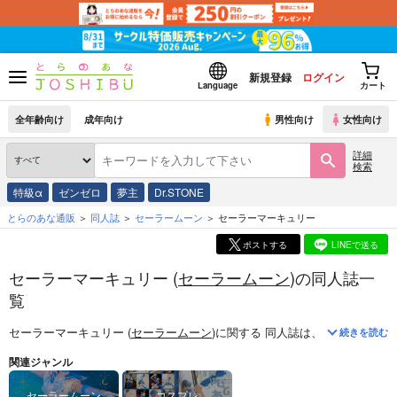
新規登録
ログイン
Language
カート
全年齢向け
成年向け
男性向け
女性向け
詳細
検索
特級α
ゼンゼロ
夢主
Dr.STONE
とらのあな通販
同人誌
セーラームーン
セーラーマーキュリー
ポストする
LINEで送る
セーラーマーキュリー (
セーラームーン
)の同人誌一
覧
セーラーマーキュリー (
セーラームーン
)
に関する
同人誌
は、
3
件お取り扱
続きを読む
関連ジャンル
セーラームーン
コスプレ