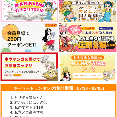
キーワードランキング(集計期間：07/30～08/05)
月刊少女野崎くん
君が言うには犬の恋
私の愛する圧制者
私立メロ高等学校
灰色と赤