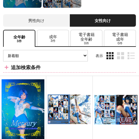
男性向け
女性向け
電子書籍
電子書籍
成年
全年齢
全年齢
成年
3件
3件
0件
0件
表示
3カ
2カ
1カ
追加検索条件
ラ
ラ
ラ
ム
ム
ム
表
表
表
示
示
示