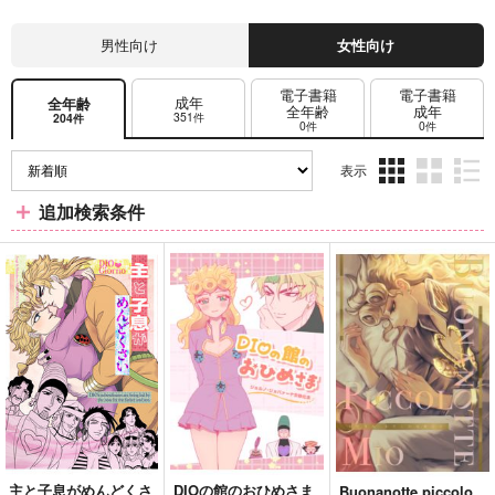
男性向け
女性向け
電子書籍
電子書籍
成年
全年齢
全年齢
成年
351件
204件
0件
0件
表示
3カ
2カ
1カ
追加検索条件
ラ
ラ
ラ
ム
ム
ム
表
表
表
示
示
示
主と子息がめんどくさ
DIOの館のおひめさま
Buonanotte piccolo