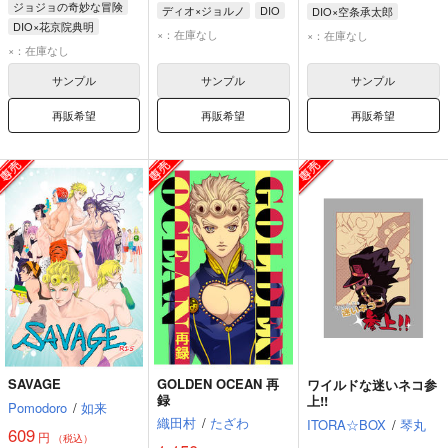
ジョジョの奇妙な冒険
ディオ×ジョルノ
DIO
DIO×空条承太郎
DIO×花京院典明
ジョルノ・ジョバァーナ
空条承太郎
DIO
×：在庫なし
×：在庫なし
花京院典明
DIO
×：在庫なし
グイード・ミスタ
サンプル
サンプル
サンプル
再販希望
再販希望
再販希望
SAVAGE
GOLDEN OCEAN 再
ワイルドな迷いネコ参
録
上!!
Pomodoro
/
如来
織田村
/
たざわ
ITORA☆BOX
/
琴丸
609
円
（税込）