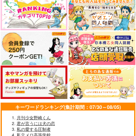
キーワードランキング(集計期間：07/30～08/05)
月刊少女野崎くん
君が言うには犬の恋
私の愛する圧制者
私立メロ高等学校