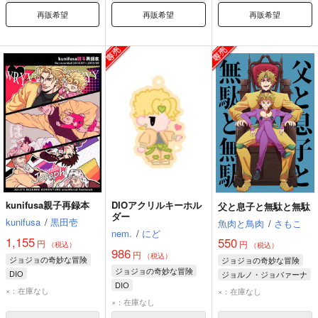
再販希望
再販希望
再販希望
kunifusa親子再録本
DIOアクリルキーホル
父と息子と無駄と無駄
ダー
kunifusa
/
黒田壱
魚肉と鳥肉
/
さもこ
nem.
/
にど
1,155
550
円
円
（税込）
（税込）
986
円
（税込）
ジョジョの奇妙な冒険
ジョジョの奇妙な冒険
ジョジョの奇妙な冒険
DIO
ジョルノ・ジョバァーナ
DIO
ジョルノ・ジョバァーナ
DIO
×：在庫なし
×：在庫なし
×：在庫なし
ジョセフ・ジョースター