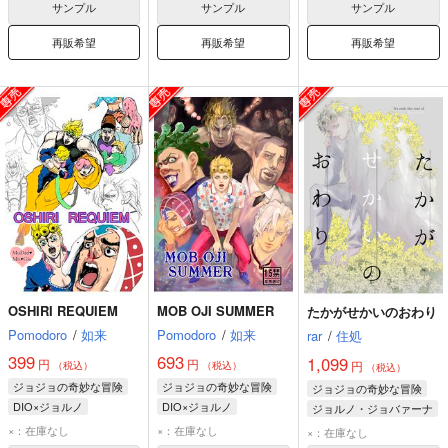
サンプル
サンプル
サンプル
再販希望
再販希望
再販希望
OSHIRI REQUIEM
MOB OJI SUMMER
たかがせかいのおわり
Pomodoro
/
如来
Pomodoro
/
如来
rar
/
住処
399
693
1,099
円
円
円
（税込）
（税込）
（税込）
ジョジョの奇妙な冒険
ジョジョの奇妙な冒険
ジョジョの奇妙な冒険
DIO×ジョルノ
DIO×ジョルノ
ジョルノ・ジョバァーナ
ジョルノ・ジョバァーナ
ジョルノ・ジョバァーナ
DIO
×：在庫なし
×：在庫なし
×：在庫なし
グイード・ミスタ
DIO