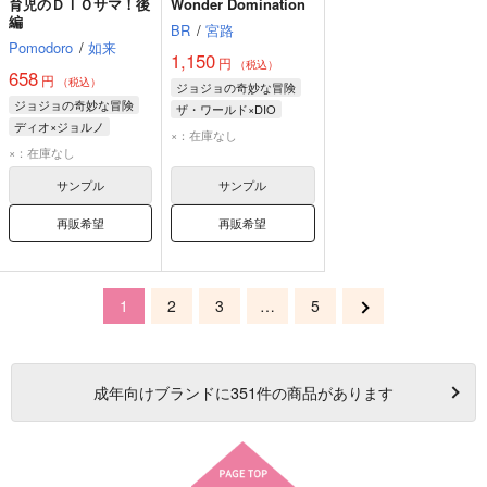
育児のＤＩＯサマ！後
Wonder Domination
編
BR
/
宮路
Pomodoro
/
如来
1,150
円
（税込）
658
円
（税込）
ジョジョの奇妙な冒険
ジョジョの奇妙な冒険
ザ・ワールド×DIO
ディオ×ジョルノ
DIO
ザ・ワールド
×：在庫なし
ジョルノ・ジョバァーナ
×：在庫なし
DIO
サンプル
サンプル
ジョナサン・ジョースター
再販希望
再販希望
1
2
3
…
5
成年
向けブランドに
351
件の商品があります