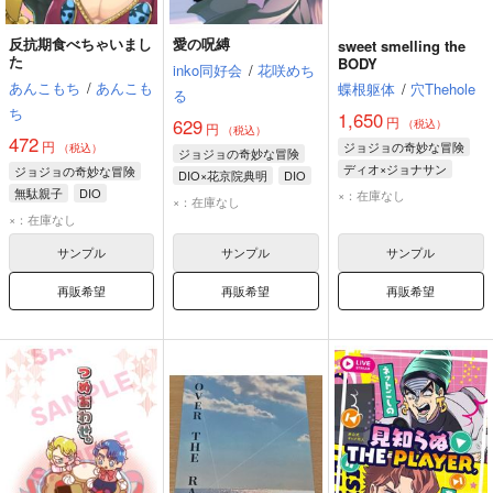
反抗期食べちゃいまし
愛の呪縛
sweet smelling the
た
BODY
inko同好会
/
花咲めち
あんこもち
/
あんこも
蝶根躯体
/
穴Thehole
る
ち
1,650
円
629
（税込）
円
（税込）
472
円
ジョジョの奇妙な冒険
（税込）
ジョジョの奇妙な冒険
ディオ×ジョナサン
ジョジョの奇妙な冒険
DIO×花京院典明
DIO
DIO
無駄親子
DIO
×：在庫なし
花京院典明
×：在庫なし
ディオ・ブランドー
ジョルノ・ジョバァーナ
×：在庫なし
ジョナサン・ジョースター
サンプル
サンプル
サンプル
再販希望
再販希望
再販希望