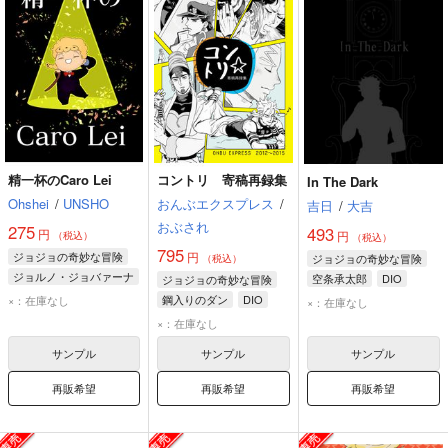
精一杯のCaro Lei
コントリ 寄稿再録集
In The Dark
Ohshei
/
UNSHO
おんぶエクスプレス
/
吉日
/
大吉
おぶされ
275
493
円
円
（税込）
（税込）
795
ジョジョの奇妙な冒険
円
ジョジョの奇妙な冒険
（税込）
ジョルノ・ジョバァーナ
空条承太郎
DIO
ジョジョの奇妙な冒険
DIO
鋼入りのダン
DIO
×：在庫なし
×：在庫なし
エンリコ・プッチ
×：在庫なし
サンプル
サンプル
サンプル
再販希望
再販希望
再販希望