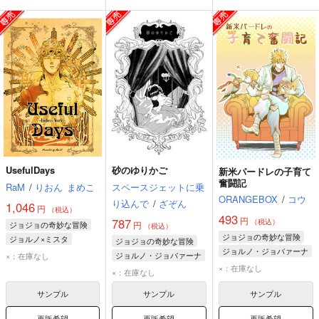
UsefulDays
砂のゆりかご
新米パードレの子育て
奮闘記
RaM
/
りおん
まめこ
スペースジェットに乗
ORANGEBOX
/
コウ
り込んで
/
ざぞん
1,046
円
（税込）
493
円
787
（税込）
ジョジョの奇妙な冒険
円
（税込）
ジョジョの奇妙な冒険
ジョルノ×ミスタ
ジョジョの奇妙な冒険
ジョルノ・ジョバァーナ
ジョルノ・ジョバァーナ
ジョルノ・ジョバァーナ
×：在庫なし
DIO
DIO
×：在庫なし
DIO
×：在庫なし
グイード・ミスタ
サンプル
サンプル
サンプル
再販希望
再販希望
再販希望