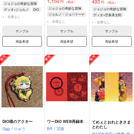
1,150
493
円
円
（税込）
（税込）
ジョジョの奇妙な冒険
ジョジョの奇妙な冒険
ジョジョの奇妙な冒険
ディオ×ジョルノ
DIO
ジョルノ・ジョバァーナ
ディオ×空条承太郎
ジョルノ・ジョバァーナ
×：在庫なし
DIO
吉良吉影
空条承太郎
DIO
×：在庫なし
グイード・ミスタ
×：在庫なし
サンプル
サンプル
サンプル
再販希望
再販希望
再販希望
DIO様のアクキー
ワーDIO WEB再録本
てめぇとおれときさま
とわたし
Ggg
/
りゅう
BR
/
宮路
IKIJOKAVO
/
憐樺
麦