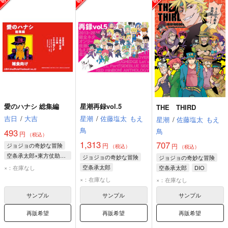
愛のハナシ 総集編
星潮再録vol.5
THE THIRD
吉日
/
大吉
星潮
/
佐藤塩太
もえ
星潮
/
佐藤塩太
もえ
鳥
鳥
493
円
（税込）
1,313
707
ジョジョの奇妙な冒険
円
円
（税込）
（税込）
空条承太郎×東方仗助、東方仗助×空条承太郎
ジョジョの奇妙な冒険
ジョジョの奇妙な冒険
空条承太郎
東方仗助
空条承太郎
×：在庫なし
空条承太郎
DIO
DIO
ジョセフ・ジョースター
花京院典明
×：在庫なし
×：在庫なし
DIO
サンプル
サンプル
サンプル
再販希望
再販希望
再販希望