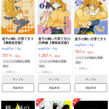
息子の飼い方育て方３
息子の飼い方育て方(1)
息子の飼い方育て方５
【価格改定版】
(2)再録【価格改定版】
engAGe
/
Ag
engAGe
/
Ag
engAGe
/
Ag
707
円
（税込）
707
1,257
円
円
（税込）
（税込）
ジョジョの奇妙な冒険
ジョジョの奇妙な冒険
ジョジョの奇妙な冒険
DIO
DIO
DIO
ジョルノ・ジョバァーナ
×：在庫なし
ジョルノ・ジョバァーナ
ジョルノ・ジョバァーナ
×：在庫なし
×：在庫なし
汐華初流乃
サンプル
サンプル
サンプル
再販希望
再販希望
再販希望