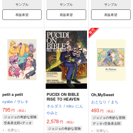
サンプル
サンプル
サンプル
DIO
グイード・ミスタ
再販希望
再販希望
再販希望
petit a petit
PUCIDI ON BIBLE
Oh,MySweet
RISE TO HEAVEN
cyabo
/
サレキ
おとなり
/
まち
ネルダス
/
roku
にん
795
493
円
円
（税込）
（税込）
やみと
ジョジョの奇妙な冒険
ジョジョの奇妙な冒険
2,578
円
（税込）
空条承太郎×ディオ
ディオ×空条承太郎
ジョジョの奇妙な冒険
空条承太郎
DIO
空条承太郎
DIO
×：在庫なし
×：在庫なし