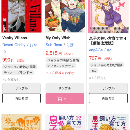
Vanity Villans
My Only Wish
息子の飼い方育て方４
【価格改定版】
Desert Oddity
/
おや
Sub Rosa
/
らぽ
engAGe
/
Ag
つ
2,515
円
（税込）
707
円
990
（税込）
円
ジョジョの奇妙な冒険
（税込）
ジョジョの奇妙な冒険
ディオ×ジョナサン
ジョジョの奇妙な冒険
DIO
ディオ・ブランドー
ディオ・ブランドー
△：在庫残りわずか
ジョルノ・ジョバァーナ
ジョナサン・ジョースター
×：在庫なし
DIO
×：在庫なし
DIO
ディエゴ・ブランドー
サンプル
サンプル
サンプル
再販希望
再販希望
カート