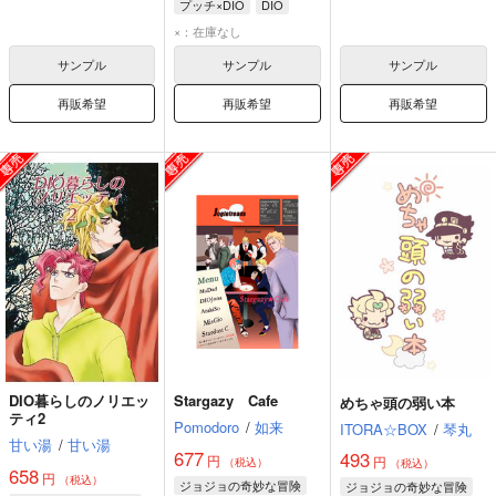
プッチ×DIO
DIO
エンリコ・プッチ
×：在庫なし
サンプル
サンプル
サンプル
再販希望
再販希望
再販希望
DIO暮らしのノリエッ
Stargazy Cafe
めちゃ頭の弱い本
ティ2
Pomodoro
/
如来
ITORA☆BOX
/
琴丸
甘い湯
/
甘い湯
677
493
円
円
（税込）
（税込）
658
円
（税込）
ジョジョの奇妙な冒険
ジョジョの奇妙な冒険