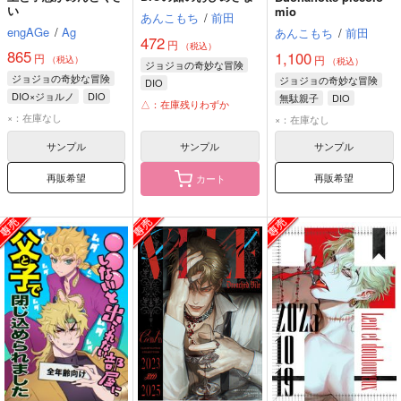
い
mio
あんこもち
/
前田
engAGe
/
Ag
あんこもち
/
前田
472
円
（税込）
865
1,100
円
円
（税込）
（税込）
ジョジョの奇妙な冒険
ジョジョの奇妙な冒険
ジョジョの奇妙な冒険
DIO
DIO×ジョルノ
DIO
無駄親子
DIO
ジョルノ・ジョバァーナ
△：在庫残りわずか
ジョルノ・ジョバァーナ
ジョルノ・ジョバァーナ
×：在庫なし
×：在庫なし
サンプル
サンプル
サンプル
再販希望
再販希望
カート