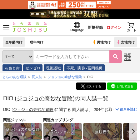
新規登録
ログイン
Language
カート
全年齢向け
成年向け
男性向け
女性向け
詳細
検索
灰色と赤
ゼンゼロ
呪術廻戦
不死川実弥×冨岡義勇
とらのあな通販
同人誌
ジョジョの奇妙な冒険
DIO
ポストする
LINEで送る
DIO (
ジョジョの奇妙な冒険
)の同人誌一覧
DIO (
ジョジョの奇妙な冒険
)
に関する
同人誌
は、
204
件お取り扱いがござ
続きを読む
関連ジャンル
関連カップリング
ジョジョの奇妙な冒
DIO×ジョルノ
無駄親子
ディオ
険