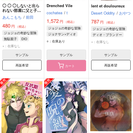
◯ ◯ ◯しないと出ら
Drenched Vile
lent et douloureux
れない部屋に父と子で
cochatea
/
t
Desert Oddity
/
おやつ
閉じ込められました
あんこもち
/
前田
1,572
787
円
円
（税込）
（税込）
480
円
（税込）
ジョジョの奇妙な冒険
ジョジョの奇妙な冒険
ジョジョの奇妙な冒険
ジョナサン×ディオ
ディオ・ブランドー
無駄親子
DIO
ディオ・ブランドー
DIO
○：在庫あり
×：在庫なし
ジョルノ・ジョバァーナ
×：在庫なし
DIO
ジョナサン・ジョースター
サンプル
サンプル
サンプル
再販希望
再販希望
カート