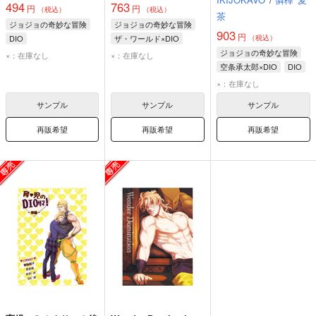
494
763
円
円
（税込）
（税込）
茶
ジョジョの奇妙な冒険
ジョジョの奇妙な冒険
903
円
DIO
ザ・ワールド×DIO
（税込）
DIO
ザ・ワールド
ジョジョの奇妙な冒険
×：在庫なし
×：在庫なし
空条承太郎×DIO
DIO
空条承太郎
×：在庫なし
サンプル
サンプル
サンプル
再販希望
再販希望
再販希望