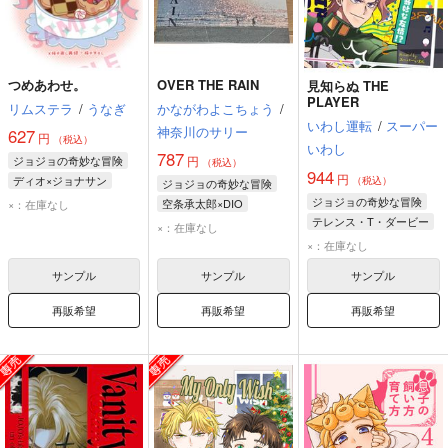
つめあわせ。
OVER THE RAIN
見知らぬ THE
PLAYER
リムステラ
/
うなぎ
かながわよこちょう
/
いわし運転
/
スーパー
神奈川のサリー
627
円
（税込）
いわし
787
ジョジョの奇妙な冒険
円
（税込）
944
円
ディオ×ジョナサン
（税込）
ジョジョの奇妙な冒険
ディオ・ブランドー
ジョジョの奇妙な冒険
空条承太郎×DIO
×：在庫なし
ジョナサン・ジョースター
テレンス・T・ダービー
空条承太郎
DIO
×：在庫なし
DIO
花京院典明
DIO
×：在庫なし
サンプル
サンプル
サンプル
再販希望
再販希望
再販希望