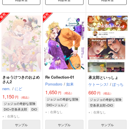
きゅうけつきのおよめ
Re Collection-01
承太郎といっしょ
さん2
Pomodoro
/
如来
ケトーシス!
/
ぽっち
nem.
/
にど
1,650
660
円
円
（税込）
（税込）
1,150
円
（税込）
ジョジョの奇妙な冒険
ジョジョの奇妙な冒険
ジョジョの奇妙な冒険
DIO×ジョルノ
空条承太郎×DIO
DIO×空条承太郎
DIO
ジョルノ・ジョバァーナ
空条承太郎
DIO
×：在庫なし
×：在庫なし
空条承太郎
×：在庫なし
DIO
グイード・ミスタ
サンプル
サンプル
サンプル