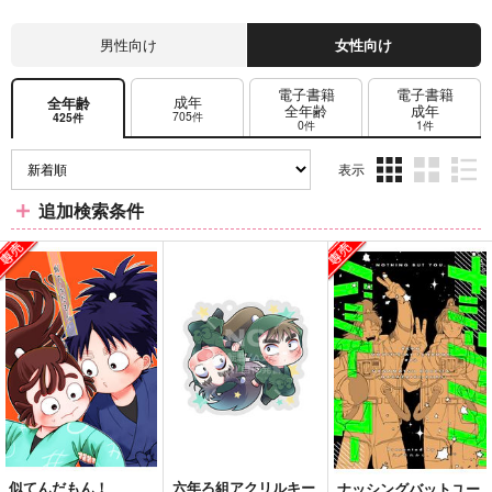
男性向け
女性向け
電子書籍
電子書籍
成年
全年齢
全年齢
成年
705件
425件
0件
1件
表示
3カ
2カ
1カ
追加検索条件
ラ
ラ
ラ
ム
ム
ム
表
表
表
示
示
示
似てんだもん！
六年ろ組アクリルキー
ナッシングバットユー