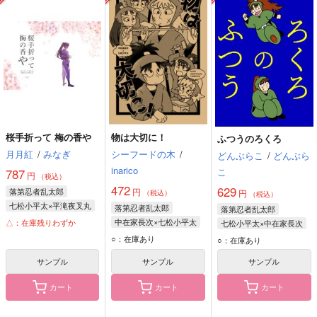
桜手折って 梅の香や
物は大切に！
ふつうのろくろ
月月紅
/
みなぎ
シーフードの木
/
どんぶらこ
/
どんぶら
inarico
こ
787
円
（税込）
472
629
落第忍者乱太郎
円
円
（税込）
（税込）
七松小平太×平滝夜叉丸
落第忍者乱太郎
落第忍者乱太郎
七松小平太
中在家長次×七松小平太
△：在庫残りわずか
七松小平太×中在家長次
平滝夜叉丸
七松小平太
七松小平太
○：在庫あり
○：在庫あり
中在家長次
中在家長次
サンプル
サンプル
サンプル
カート
カート
カート