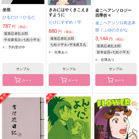
坐視
きみにはやくきこえま
金こへアンソロジー
すように
四季折々
ひるだけ
/
ひるだ
たけにすずめ
/
宇
金こへアンソロ有志本
787
円
（税込）
部
/
ふゆのさかな
880
円
（税込）
落第忍者乱太郎
3,144
落第忍者乱太郎
円
中在家長次×七松小平太
（税込）
七松小平太×平滝夜叉丸
中在家長次
落第忍者乱太郎
○：予約受付中
平滝夜叉丸
○：在庫あり
七松小平太
皆本金吾×七松小平太
七松小平太
皆本金吾
七松小平太
○：在庫あり
サンプル
サンプル
サンプル
カート
カート
カート