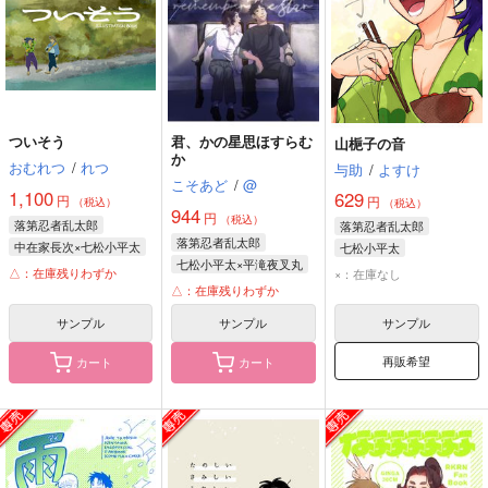
ついそう
君、かの星思ほすらむ
山梔子の音
か
おむれつ
/
れつ
与助
/
よすけ
こそあど
/
@
1,100
629
円
円
（税込）
（税込）
944
円
（税込）
落第忍者乱太郎
落第忍者乱太郎
落第忍者乱太郎
中在家長次×七松小平太
七松小平太
七松小平太×平滝夜叉丸
中在家長次
△：在庫残りわずか
×：在庫なし
七松小平太
△：在庫残りわずか
七松小平太
平滝夜叉丸
サンプル
サンプル
サンプル
再販希望
カート
カート