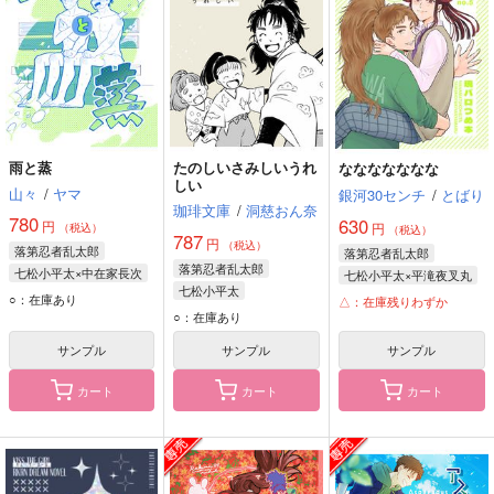
雨と蒸
たのしいさみしいうれ
ななななななな
しい
山々
/
ヤマ
銀河30センチ
/
とばり
珈琲文庫
/
洞慈おん奈
780
630
円
円
（税込）
（税込）
787
円
（税込）
落第忍者乱太郎
落第忍者乱太郎
落第忍者乱太郎
七松小平太×中在家長次
七松小平太×平滝夜叉丸
七松小平太
中在家長次
七松小平太
○：在庫あり
△：在庫残りわずか
○：在庫あり
七松小平太
平滝夜叉丸
サンプル
サンプル
サンプル
カート
カート
カート