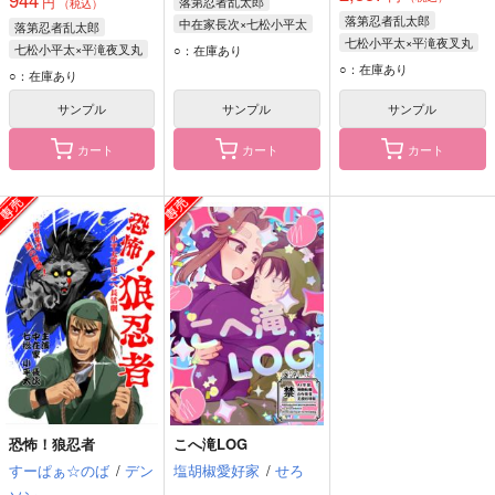
944
円
落第忍者乱太郎
（税込）
落第忍者乱太郎
中在家長次×七松小平太
落第忍者乱太郎
七松小平太×平滝夜叉丸
中在家長次
七松小平太×平滝夜叉丸
○：在庫あり
平滝夜叉丸
七松小平太
○：在庫あり
七松小平太
○：在庫あり
七松小平太
平滝夜叉丸
サンプル
サンプル
サンプル
カート
カート
カート
恐怖！狼忍者
こへ滝LOG
すーぱぁ☆のば
/
デン
塩胡椒愛好家
/
せろ