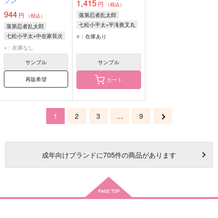
ソン
1,415
円
（税込）
944
円
落第忍者乱太郎
（税込）
七松小平太×平滝夜叉丸
落第忍者乱太郎
七松小平太
七松小平太×中在家長次
○：在庫あり
平滝夜叉丸
七松小平太
×：在庫なし
中在家長次
サンプル
サンプル
再販希望
カート
1
2
3
…
9
成年
向けブランドに
705
件の商品があります