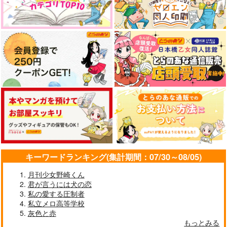
キーワードランキング(集計期間：07/30～08/05)
月刊少女野崎くん
君が言うには犬の恋
私の愛する圧制者
私立メロ高等学校
灰色と赤
もっとみる