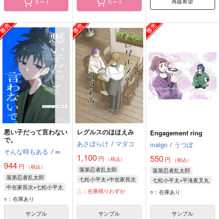
再販希望
カート
カート
悪い子だって言わない
レグルスのほほえみ
Engagement ring
で。
あさぼらけ
/
マダコ
maigo
/
うつぼ
そんな時もある
/
∞
1,100
550
円
円
（税込）
（税込）
944
円
（税込）
落第忍者乱太郎
落第忍者乱太郎
落第忍者乱太郎
七松小平太×中在家長次
七松小平太×平滝夜叉丸
中在家長次×七松小平太
七松小平太
平滝夜叉丸
△：在庫残りわずか
○：在庫あり
七松小平太
○：在庫あり
中在家長次
七松小平太
中在家長次
サンプル
サンプル
サンプル