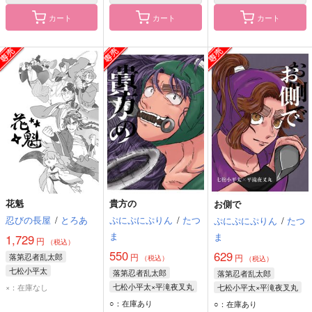
カート
カート
カート
花魁
貴方の
お側で
忍びの長屋
/
とろあ
ぷにぷにぷりん
/
たつ
ぷにぷにぷりん
/
たつ
ま
ま
1,729
円
（税込）
550
629
落第忍者乱太郎
円
円
（税込）
（税込）
七松小平太
落第忍者乱太郎
落第忍者乱太郎
七松小平太×平滝夜叉丸
×：在庫なし
七松小平太×平滝夜叉丸
七松小平太
七松小平太
○：在庫あり
○：在庫あり