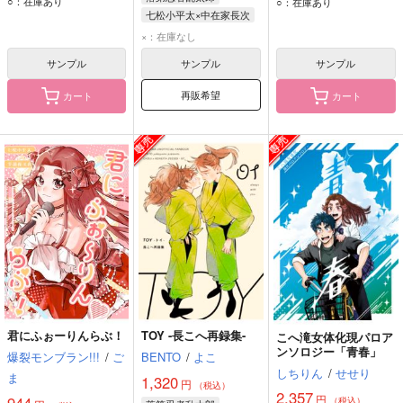
○：在庫あり
○：在庫あり
七松小平太×中在家長次
中在家長次
七松小平太
七松小平太
×：在庫なし
中在家長次
サンプル
サンプル
サンプル
再販希望
カート
カート
君にふぉーりんらぶ！
TOY -長こへ再録集-
こへ滝女体化現パロア
ンソロジー「青春」
爆裂モンブラン!!!
/
ご
BENTO
/
よこ
しちりん
/
せせり
ま
1,320
円
（税込）
2,357
円
（税込）