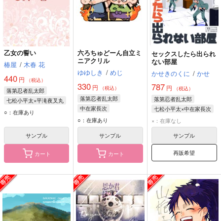
乙女の誓い
六ろちゅどーん自立ミ
セックスしたら出られ
ニアクリル
ない部屋
椿屋
/
木春 花
ゆゆしき
/
めじ
かせきのくに
/
かせ
440
円
（税込）
330
787
円
円
（税込）
（税込）
落第忍者乱太郎
落第忍者乱太郎
落第忍者乱太郎
七松小平太×平滝夜叉丸
中在家長次
七松小平太×中在家長次
七松小平太
○：在庫あり
七松小平太
七松小平太
○：在庫あり
平滝夜叉丸
×：在庫なし
中在家長次
サンプル
サンプル
サンプル
再販希望
カート
カート