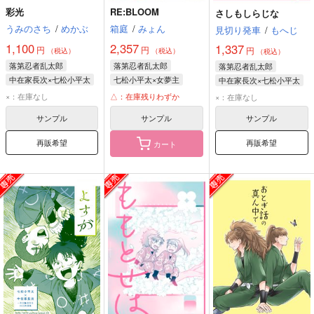
彩光
RE:BLOOM
さしもしらじな
うみのさち
/
めかぶ
箱庭
/
みょん
見切り発車
/
もへじ
1,100
2,357
1,337
円
円
円
（税込）
（税込）
（税込）
落第忍者乱太郎
落第忍者乱太郎
落第忍者乱太郎
中在家長次×七松小平太
七松小平太×女夢主
中在家長次×七松小平太
中在家長次
七松小平太
七松小平太
×：在庫なし
△：在庫残りわずか
×：在庫なし
七松小平太
雑渡昆奈門
中在家長次
サンプル
サンプル
サンプル
再販希望
再販希望
カート