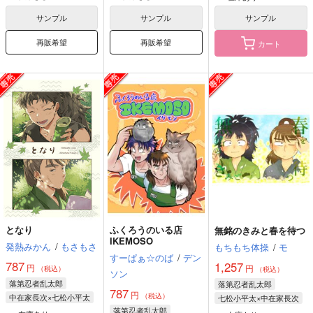
平滝夜叉丸
平滝夜叉丸
七松小平太
サンプル
サンプル
サンプル
再販希望
再販希望
カート
となり
ふくろうのいる店
無銘のきみと春を待つ
IKEMOSO
発熱みかん
/
もさもさ
もちもち体操
/
モ
すーぱぁ☆のば
/
デン
787
1,257
円
円
（税込）
（税込）
ソン
落第忍者乱太郎
落第忍者乱太郎
787
円
（税込）
中在家長次×七松小平太
七松小平太×中在家長次
落第忍者乱太郎
七松小平太
中在家長次