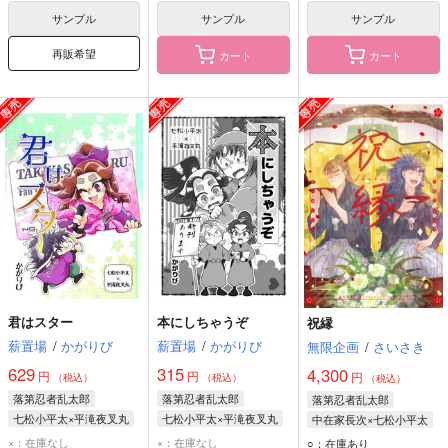
平滝夜叉丸
平滝夜叉丸
サンプル
サンプル
サンプル
再販希望
カート
カート
君はスター
本にしちゃうぞ
祝縁
薪置場
/
かがりび
薪置場
/
かがりび
無限企画
/
さいさき
629
315
4,300
円
円
円
（税込）
（税込）
（税込）
落第忍者乱太郎
落第忍者乱太郎
落第忍者乱太郎
七松小平太×平滝夜叉丸
七松小平太×平滝夜叉丸
中在家長次×七松小平太
七松小平太
七松小平太
中在家長次
×：在庫なし
×：在庫なし
○：在庫あり