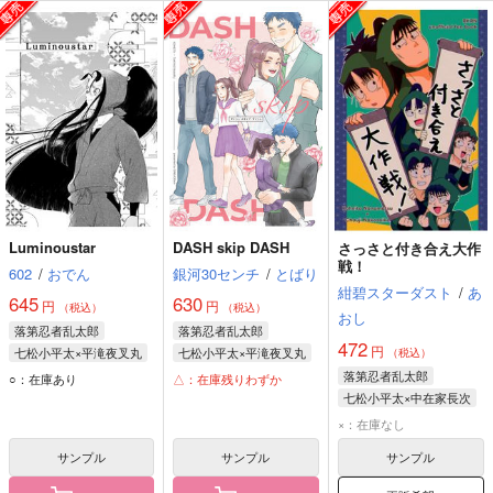
Luminoustar
DASH skip DASH
さっさと付き合え大作
戦！
602
/
おでん
銀河30センチ
/
とばり
紺碧スターダスト
/
あ
645
630
円
円
（税込）
（税込）
おし
落第忍者乱太郎
落第忍者乱太郎
472
円
七松小平太×平滝夜叉丸
七松小平太×平滝夜叉丸
（税込）
七松小平太
七松小平太
落第忍者乱太郎
○：在庫あり
△：在庫残りわずか
平滝夜叉丸
平滝夜叉丸
七松小平太×中在家長次
七松小平太
×：在庫なし
中在家長次
サンプル
サンプル
サンプル