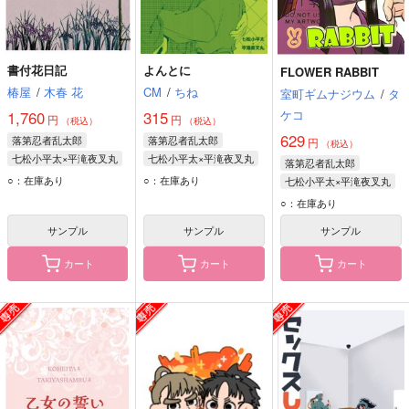
書付花日記
よんとに
FLOWER RABBIT
椿屋
/
木春 花
CM
/
ちね
室町ギムナジウム
/
タ
ケコ
1,760
315
円
円
（税込）
（税込）
629
落第忍者乱太郎
落第忍者乱太郎
円
（税込）
七松小平太×平滝夜叉丸
七松小平太×平滝夜叉丸
落第忍者乱太郎
七松小平太
七松小平太
○：在庫あり
○：在庫あり
七松小平太×平滝夜叉丸
平滝夜叉丸
平滝夜叉丸
平滝夜叉丸
○：在庫あり
七松小平太
サンプル
サンプル
サンプル
カート
カート
カート