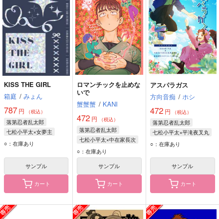
KISS THE GIRL
ロマンチックを止めな
アスパラガス
いで
箱庭
/
みょん
方向音痴
/
ホシ
蟹蟹蟹
/
KANI
787
472
円
円
（税込）
（税込）
472
円
（税込）
落第忍者乱太郎
落第忍者乱太郎
落第忍者乱太郎
七松小平太×女夢主
七松小平太×平滝夜叉丸
七松小平太×中在家長次
七松小平太
七松小平太
○：在庫あり
○：在庫あり
七松小平太
○：在庫あり
潮江文次郎
平滝夜叉丸
中在家長次
諸泉尊奈門
サンプル
サンプル
サンプル
カート
カート
カート