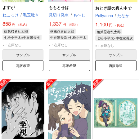
よすが
ももとせは
おとぎ話の真ん中で
ねこっけ
/
毛玉吐き
見切り発車
/
もへじ
Pollyanna
/
たなか
858
1,337
1,100
円
円
円
（税込）
（税込）
（税込）
落第忍者乱太郎
落第忍者乱太郎
落第忍者乱太郎
七松小平太×中在家長次
中在家長次×七松小平太
七松小平太×中在家長次
七松小平太
中在家長次
七松小平太
×：在庫なし
×：在庫なし
×：在庫なし
中在家長次
七松小平太
中在家長次
サンプル
サンプル
サンプル
再販希望
再販希望
再販希望