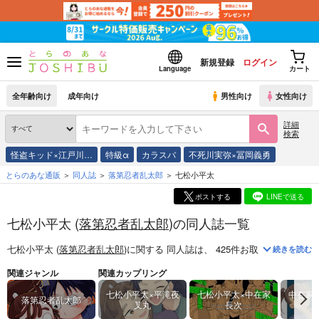
新規登録
ログイン
Language
カート
全年齢向け
成年向け
男性向け
女性向け
詳細
検索
怪盗キッド×江戸川…
特級α
カラスバ
不死川実弥×冨岡義勇
とらのあな通販
同人誌
落第忍者乱太郎
七松小平太
ポストする
LINEで送る
七松小平太 (
落第忍者乱太郎
)の同人誌一覧
七松小平太 (
落第忍者乱太郎
)
に関する
同人誌
は、
425
件お取り扱いがござ
続きを読む
関連ジャンル
関連カップリング
七松小平太×平滝夜
七松小平太×中在家
中在家
落第忍者乱太郎
叉丸
長次