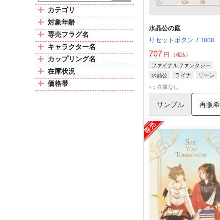
カテゴリ
対象年齢
水晶公の庭
専売フラグ名
リセットボタン
/
1000
キャラクター名
707
円
（税込）
カップリング名
ファイナルファンタジー
在庫状況
水晶公
ライナ
リーン
価格帯
×：在庫なし
サンプル
再販