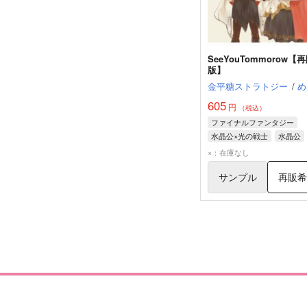
SeeYouTommorow【
版】
金平糖ストラトジー
/
め
605
円
（税込）
ファイナルファンタジー
水晶公×光の戦士
水晶公
光の戦士
ライナ
×：在庫なし
サンプル
再販