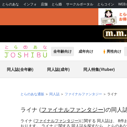
とらのあな
インフォ
店舗
とら婚
サークルポータル
とらコイン
WE
全年齢向け
成年向け
男性向け
同人誌(全年齢)
同人誌(成年)
同人特集(Vtuber)
とらのあな通販
同人誌
ファイナルファンタジー
ライナ
ライナ (
ファイナルファンタジー
)の同人
ライナ (
ファイナルファンタジー
)
に関する
同人誌
は、
8
件
おります。
ライナ
に関する
同人誌
を探すなら、とらのあな