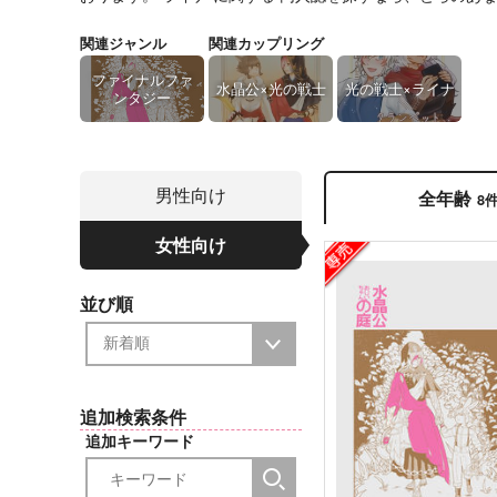
関連ジャンル
関連カップリング
ファイナルファ
水晶公×光の戦士
光の戦士×ライナ
ンタジー
男性向け
全年齢
8
女性向け
並び順
追加検索条件
追加キーワード