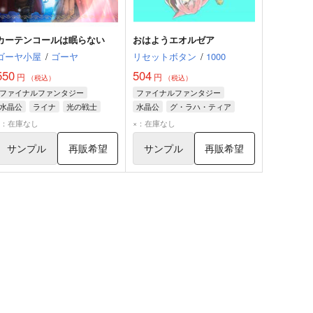
カーテンコールは眠らない
おはようエオルゼア
ゴーヤ小屋
/
ゴーヤ
リセットボタン
/
1000
550
504
円
円
（税込）
（税込）
ファイナルファンタジー
ファイナルファンタジー
水晶公
ライナ
光の戦士
水晶公
グ・ラハ・ティア
ライナ
×：在庫なし
×：在庫なし
サンプル
再販希望
サンプル
再販希望