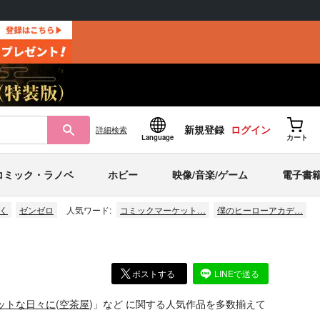
新規登録
ログイン
詳細
検索
Language
カート
コミック・ラノベ
ホビー
映像/音楽/ゲーム
電子書
く
ゼンゼロ
人気ワード:
コミックマーケット…
僕のヒーローアカデ…
ポストする
LINEで送る
ットな日々に
(
空茶屋
)」
など
に関する人気作品を多数揃えて