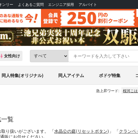
Bオンリー
よくあるご質問
エンジニア採用
アルバイト
女性向け
同人特集(オリジナル)
同人アイテム
ボドゲ特集
急上昇ワード:
桜河こは
誌一覧
お取り扱いがございます。
「
水晶公の庭
(
リセットボタン
)」
「
クランペ
通販にお任せください。