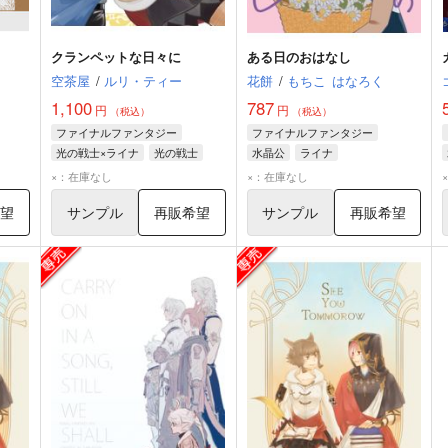
クランペットな日々に
ある日のおはなし
空茶屋
/
ルリ・ティー
花餅
/
もちこ
はなろく
1,100
787
円
円
（税込）
（税込）
ファイナルファンタジー
ファイナルファンタジー
光の戦士×ライナ
光の戦士
水晶公
ライナ
ライナ
×：在庫なし
×：在庫なし
希望
サンプル
再販希望
サンプル
再販希望