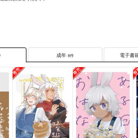
成年
電子書
8件
件