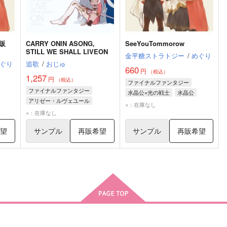
再販
CARRY ONIN ASONG,
SeeYouTommorow
STILL WE SHALL LIVEON
金平糖ストラトジー
/
めぐり
ぐり
追歌
/
おじゅ
660
円
（税込）
1,257
円
（税込）
ファイナルファンタジー
ファイナルファンタジー
水晶公×光の戦士
水晶公
アリゼー・ルヴェユール
光の戦士
ライナ
×：在庫なし
リーン
ライナ
×：在庫なし
希望
サンプル
再販希望
サンプル
再販希望