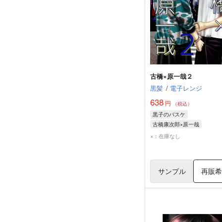
古橋×原一哉２
黒髪
/
電子レンジ
638
円
（税込）
黒子のバスケ
古橋康次郎×原一哉
古橋康次郎
原一哉
×：在庫なし
サンプル
再販