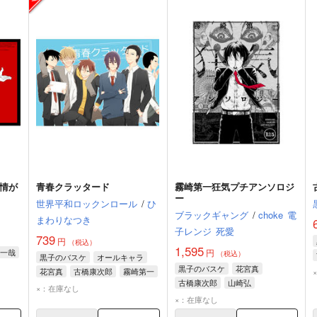
事情が
青春クラッタード
霧崎第一狂気プチアンソロジ
ー
世界平和ロックンロール
/
ひ
ブラックギャング
/
choke
電
まわりなつき
子レンジ
死愛
739
円
（税込）
1,595
一哉
円
（税込）
黒子のバスケ
オールキャラ
黒子のバスケ
花宮真
花宮真
古橋康次郎
霧崎第一
古橋康次郎
山崎弘
×：在庫なし
×：在庫なし