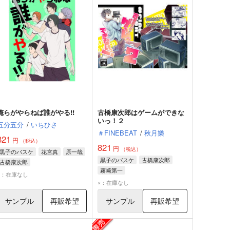
俺らがやらねば誰がやる!!
古橋康次郎はゲームができな
いっ！２
五分五分
/
いちひさ
＃FINEBEAT
/
秋月樂
821
円
（税込）
821
円
（税込）
黒子のバスケ
花宮真
原一哉
黒子のバスケ
古橋康次郎
古橋康次郎
霧崎第一
×：在庫なし
×：在庫なし
サンプル
再販希望
サンプル
再販希望