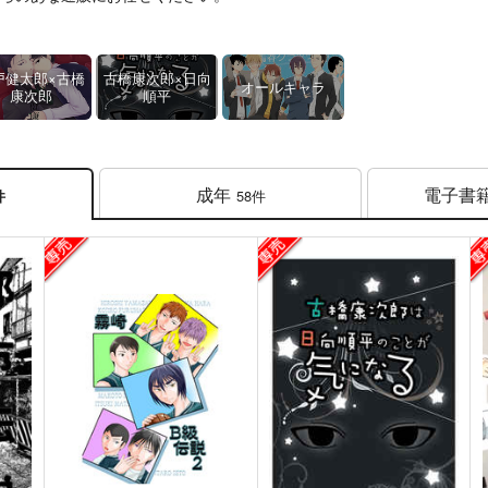
戸健太郎×古橋
古橋康次郎×日向
オールキャラ
康次郎
順平
成年
電子書
58件
件