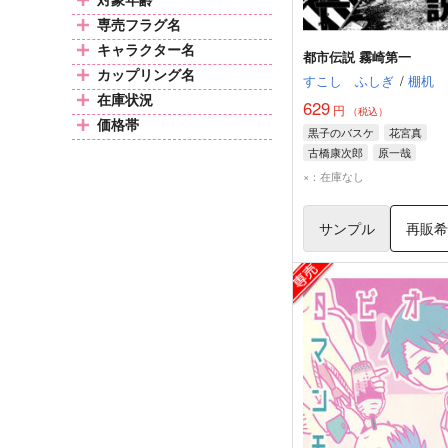
専売フラグ名
キャラクター名
都市伝説 霧崎第一
カップリング名
すこし ふしぎ
/
棚机
在庫状況
629
円
（税込）
価格帯
黒子のバスケ
花宮真
古橋康次郎
原一哉
×：在庫なし
サンプル
再販