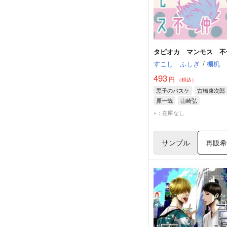
タピオカ マンモス 不
すこし ふしぎ
/
棚机
493
円
（税込）
黒子のバスケ
古橋康次郎
原一哉
山崎弘
×：在庫なし
サンプル
再販