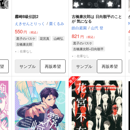
霧崎B級伝説2
古橋康次郎は 日向順平のこと
が 気になる
えきせんとりっく
/
棗くるみ
皓白庭園
/
山弐 登
550
円
（税込）
821
円
（税込）
黒子のバスケ
花宮真
山崎弘
黒子のバスケ
古橋康次郎
古橋康次郎×日向順平
×：在庫なし
古橋康次郎
日向順平
×：在庫なし
希望
サンプル
再販希望
サンプル
再販希望