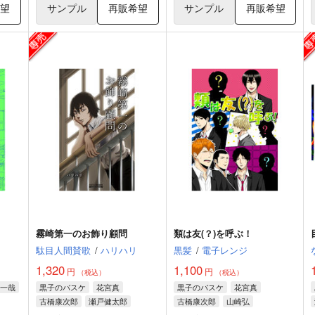
希望
サンプル
再販希望
サンプル
再販希望
霧崎第一のお飾り顧問
類は友(？)を呼ぶ！
駄目人間賛歌
/
ハリハリ
黒髪
/
電子レンジ
1,320
1,100
円
円
（税込）
（税込）
一哉
黒子のバスケ
花宮真
黒子のバスケ
花宮真
古橋康次郎
瀬戸健太郎
古橋康次郎
山崎弘