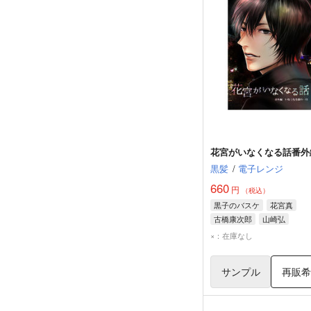
花宮がいなくなる話番外
黒髪
/
電子レンジ
660
円
（税込）
黒子のバスケ
花宮真
古橋康次郎
山崎弘
×：在庫なし
サンプル
再販