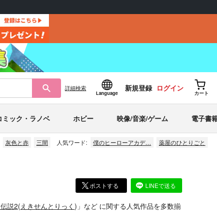
新規登録
ログイン
詳細
検索
Language
カート
コミック・ラノベ
ホビー
映像/音楽/ゲーム
電子書
灰色と赤
三間
人気ワード:
僕のヒーローアカデ…
薬屋のひとりごと
ポストする
LINEで送る
伝説2
(
えきせんとりっく
)」
など
に関する人気作品を多数揃