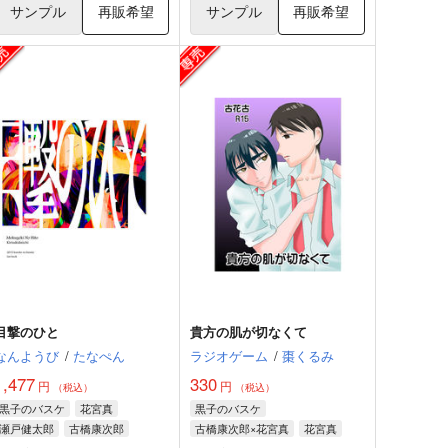
サンプル
再販希望
サンプル
再販希望
目撃のひと
貴方の肌が切なくて
なんようび
/
たなぺん
ラジオゲーム
/
棗くるみ
1,477
330
円
円
（税込）
（税込）
黒子のバスケ
花宮真
黒子のバスケ
瀬戸健太郎
古橋康次郎
古橋康次郎×花宮真
花宮真