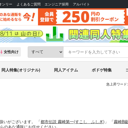
Bオンリー
よくあるご質問
エンジニア採用
アルバイト
女性向け
同人特集(オリジナル)
同人アイテム
ボドゲ特集
急上昇ワード:
扱いがございます。
「
都市伝説 霧崎第一
(
すこし ふしぎ
)」
「
霧崎B級
らのあな通販にお任せください。