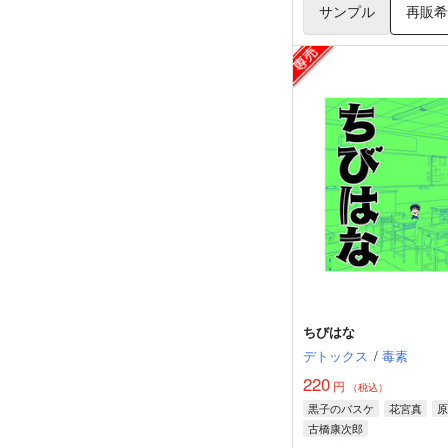
サンプル
再販
ちびはな
デトックス
/
毒素
220
円
（税込）
黒子のバスケ
花宮真
原
古橋康次郎