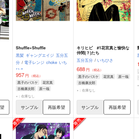
Shuffle×Shuffle
キリヒビ #1花宮真と愉快な
仲間(？)たち
黒髪
ギャングエイジ
五分五
五分五分
/
いちひさ
分
/
電子レンジ
choke
いち
688
ひさ
円
（税込）
957
円
（税込）
黒子のバスケ
花宮真
原一哉
黒子のバスケ
花宮真
古橋康次郎
古橋康次郎
原一哉
×：在庫なし
×：在庫なし
希望
サンプル
再販希望
サンプル
再販希望