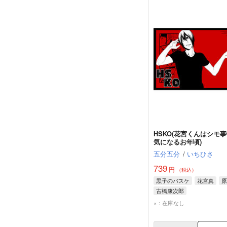
HSKO(花宮くんはシモ
気になるお年頃)
五分五分
/
いちひさ
739
円
（税込）
黒子のバスケ
花宮真
原
古橋康次郎
×：在庫なし