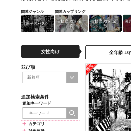
関連ジャンル
関連カップリング
古橋康次郎×花宮
古橋康次郎×原一
瀬
黒子のバスケ
真
哉
女性向け
全年齢
45
並び順
追加検索条件
追加キーワード
カテゴリ
対象年齢