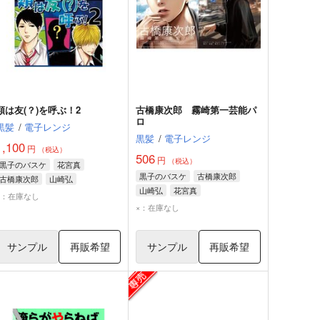
類は友(？)を呼ぶ！2
古橋康次郎 霧崎第一芸能パ
ロ
黒髪
/
電子レンジ
黒髪
/
電子レンジ
1,100
円
（税込）
506
円
（税込）
黒子のバスケ
花宮真
黒子のバスケ
古橋康次郎
古橋康次郎
山崎弘
山崎弘
花宮真
×：在庫なし
×：在庫なし
サンプル
再販希望
サンプル
再販希望