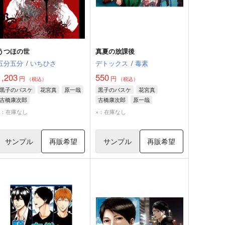
うつほの世
真夏の放課後
五分五分
/
いちひさ
デトックス
/
毒素
1,203
550
円
円
（税込）
（税込）
黒子のバスケ
花宮真
原一哉
黒子のバスケ
花宮真
古橋康次郎
古橋康次郎
原一哉
×：在庫なし
×：在庫なし
サンプル
再販希望
サンプル
再販希望