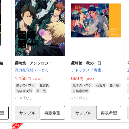
編
霧崎第一アンソロジー
霧崎第一秋の一日
泥力発電所
/
へどろ
デトックス
/
毒素
1,150
660
円
円
（税込）
（税込）
黒子のバスケ
花宮真
黒子のバスケ
花宮真
原一哉
古橋康次郎
原一哉
古橋康次郎
×：在庫なし
×：在庫なし
希望
サンプル
再販希望
サンプル
再販希望