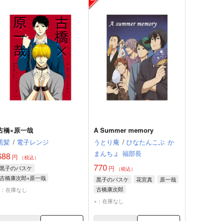
古橋×原一哉
A Summer memory
黒髪
/
電子レンジ
うとり庵
/
ひなたんこぶ
か
まんちょ
福部長
688
円
（税込）
770
黒子のバスケ
円
（税込）
古橋康次郎×原一哉
黒子のバスケ
花宮真
原一哉
古橋康次郎
原一哉
古橋康次郎
×：在庫なし
×：在庫なし