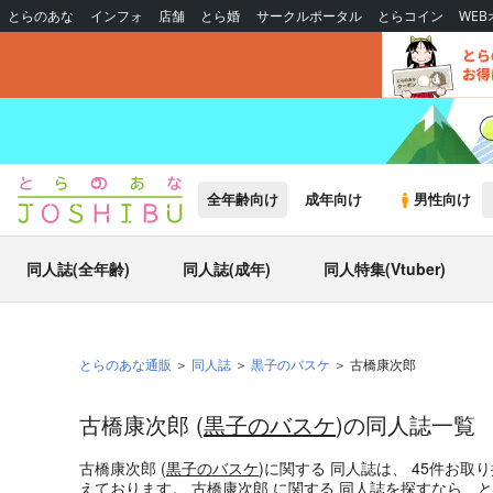
とらのあな
インフォ
店舗
とら婚
サークルポータル
とらコイン
WE
全年齢向け
成年向け
男性向け
同人誌(全年齢)
同人誌(成年)
同人特集(Vtuber)
とらのあな通販
同人誌
黒子のバスケ
古橋康次郎
古橋康次郎 (
黒子のバスケ
)の同人誌一覧
古橋康次郎 (
黒子のバスケ
)
に関する
同人誌
は、
45
件お取り
えております。
古橋康次郎
に関する
同人誌
を探すなら、と