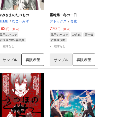
かみさまのたべもの
霧崎第一冬の一日
NUMB
/
むこうみず
デトックス
/
毒素
493
770
円
円
（税込）
（税込）
黒子のバスケ
黒子のバスケ
花宮真
原一哉
古橋康次郎×花宮真
古橋康次郎
古橋康次郎
花宮真
×：在庫なし
×：在庫なし
サンプル
再販希望
サンプル
再販希望