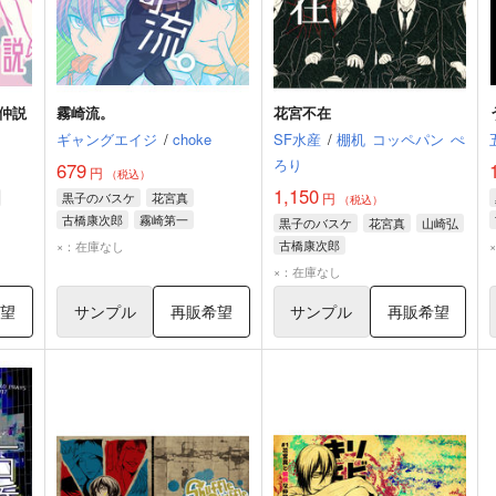
仲説
霧崎流。
花宮不在
ギャングエイジ
/
choke
SF水産
/
棚机
コッペパン
ぺ
ろり
679
円
（税込）
1,150
黒子のバスケ
花宮真
円
（税込）
古橋康次郎
霧崎第一
黒子のバスケ
花宮真
山崎弘
古橋康次郎
×：在庫なし
×：在庫なし
希望
サンプル
再販希望
サンプル
再販希望