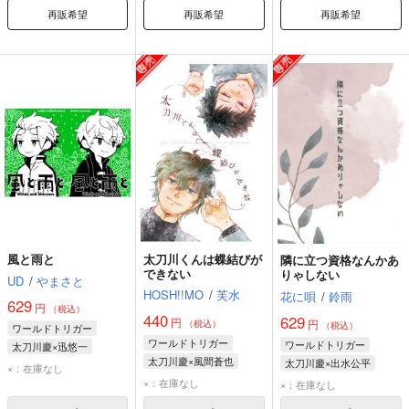
再販希望
再販希望
再販希望
風と雨と
太刀川くんは蝶結びが
隣に立つ資格なんかあ
できない
りゃしない
UD
/
やまさと
HOSH!!MO
/
芙水
花に唄
/
鈴雨
629
円
（税込）
440
629
円
円
（税込）
（税込）
ワールドトリガー
ワールドトリガー
ワールドトリガー
太刀川慶×迅悠一
太刀川慶×風間蒼也
太刀川慶×出水公平
太刀川慶
迅悠一
×：在庫なし
太刀川慶
風間蒼也
太刀川慶
出水公平
×：在庫なし
×：在庫なし