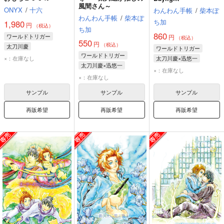
風間さん～
ONYX
/
十六
わんわん手帳
/
柴本ぽ
わんわん手帳
/
柴本ぽ
ち加
1,980
円
（税込）
ち加
860
ワールドトリガー
円
（税込）
550
円
（税込）
太刀川慶
ワールドトリガー
ワールドトリガー
×：在庫なし
太刀川慶×迅悠一
太刀川慶×迅悠一
太刀川慶
迅悠一
×：在庫なし
太刀川慶
迅悠一
×：在庫なし
風間蒼也
サンプル
サンプル
サンプル
再販希望
再販希望
再販希望