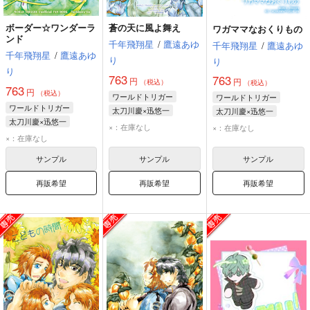
ボーダー☆ワンダーラ
蒼の天に風よ舞え
ワガママなおくりもの
ンド
千年飛翔星
/
鷹遠あゆ
千年飛翔星
/
鷹遠あゆ
千年飛翔星
/
鷹遠あゆ
り
り
り
763
763
円
円
（税込）
（税込）
763
円
（税込）
ワールドトリガー
ワールドトリガー
ワールドトリガー
太刀川慶×迅悠一
太刀川慶×迅悠一
太刀川慶×迅悠一
迅悠一
太刀川慶
太刀川慶
迅悠一
×：在庫なし
×：在庫なし
迅悠一
太刀川慶
×：在庫なし
最上宗一
サンプル
サンプル
サンプル
再販希望
再販希望
再販希望