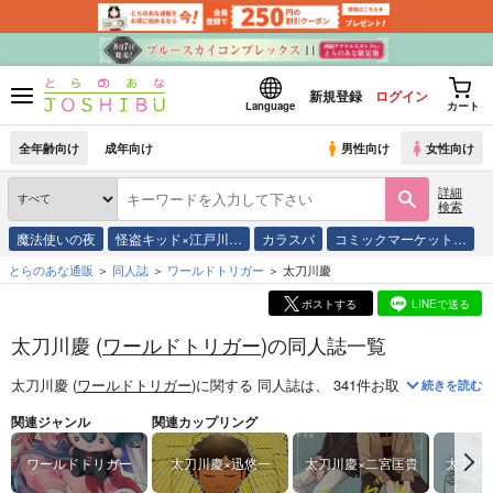
新規登録
ログイン
Language
カート
全年齢向け
成年向け
男性向け
女性向け
詳細
検索
魔法使いの夜
怪盗キッド×江戸川…
カラスバ
コミックマーケット…
とらのあな通販
同人誌
ワールドトリガー
太刀川慶
ポストする
LINEで送る
太刀川慶 (
ワールドトリガー
)の同人誌一覧
太刀川慶 (
ワールドトリガー
)
に関する
同人誌
は、
341
件お取り扱いがござ
続きを読む
関連ジャンル
関連カップリング
ワールドトリガー
太刀川慶×迅悠一
太刀川慶×二宮匡貴
太刀川