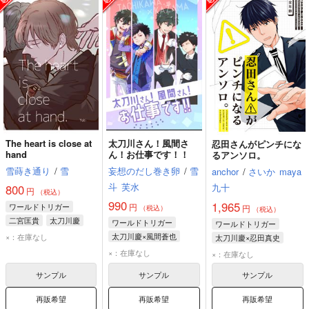
The heart is close at
太刀川さん！風間さ
忍田さんがピンチにな
hand
ん！お仕事です！！
るアンソロ。
雪蒔き通り
/
雪
妄想のだし巻き卵
/
雪
anchor
/
さいか
maya
斗
芙水
九十
800
円
（税込）
990
1,965
ワールドトリガー
円
円
（税込）
（税込）
二宮匡貴
太刀川慶
ワールドトリガー
ワールドトリガー
太刀川慶×風間蒼也
×：在庫なし
太刀川慶×忍田真史
太刀川慶
風間蒼也
忍田真史
太刀川慶
×：在庫なし
×：在庫なし
サンプル
サンプル
サンプル
再販希望
再販希望
再販希望