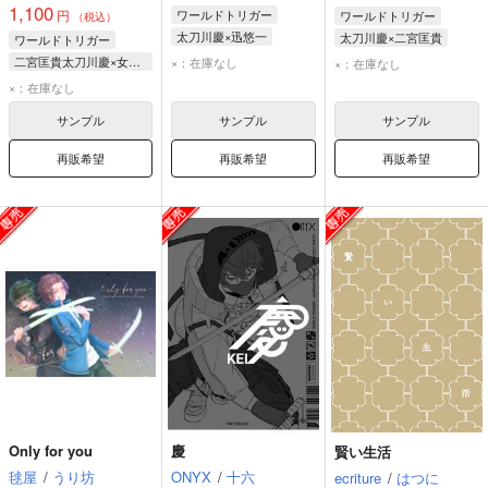
1,100
円
ワールドトリガー
ワールドトリガー
（税込）
太刀川慶×迅悠一
太刀川慶×二宮匡貴
ワールドトリガー
太刀川慶
迅悠一
太刀川慶
二宮匡貴
二宮匡貴太刀川慶×女夢主
×：在庫なし
×：在庫なし
二宮匡貴
太刀川慶
×：在庫なし
女夢主
サンプル
サンプル
サンプル
再販希望
再販希望
再販希望
Only for you
慶
賢い生活
毬屋
/
うり坊
ONYX
/
十六
ecriture
/
はつに