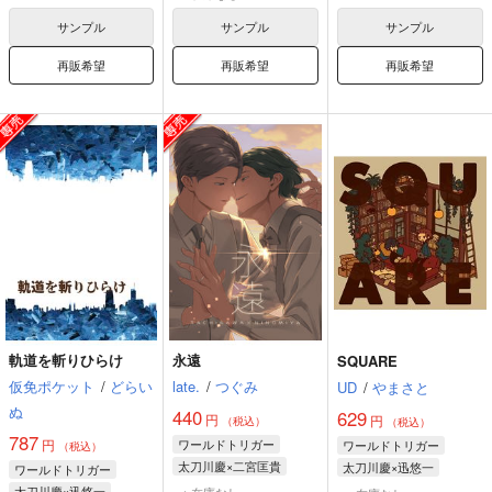
サンプル
サンプル
サンプル
再販希望
再販希望
再販希望
軌道を斬りひらけ
永遠
SQUARE
仮免ポケット
/
どらい
late.
/
つぐみ
UD
/
やまさと
ぬ
440
629
円
円
（税込）
（税込）
787
円
ワールドトリガー
ワールドトリガー
（税込）
太刀川慶×二宮匡貴
太刀川慶×迅悠一
ワールドトリガー
太刀川慶
二宮匡貴
太刀川慶
迅悠一
太刀川慶×迅悠一
×：在庫なし