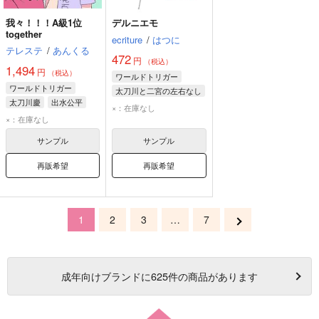
我々！！！A級1位
デルニエモ
together
ecriture
/
はつに
テレステ
/
あんくる
472
円
（税込）
1,494
円
（税込）
ワールドトリガー
ワールドトリガー
太刀川と二宮の左右なし
太刀川慶
出水公平
太刀川慶
二宮匡貴
×：在庫なし
唯我尊
×：在庫なし
サンプル
サンプル
再販希望
再販希望
1
2
3
…
7
成年
向けブランドに
625
件の商品があります