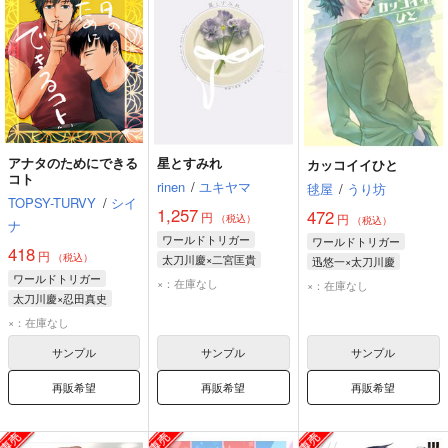
アナタのためにできる
星とすみれ
カッコイイひと
コト
rinen
/
ユキヤマ
毬屋
/
うり坊
TOPSY-TURVY
/
シイ
1,257
472
円
円
（税込）
（税込）
ナ
ワールドトリガー
ワールドトリガー
418
円
（税込）
太刀川慶×二宮匡貴
迅悠一×太刀川慶
ワールドトリガー
太刀川慶
二宮匡貴
迅悠一
太刀川慶
×：在庫なし
×：在庫なし
太刀川慶×忍田真史
忍田真史
太刀川慶
×：在庫なし
サンプル
サンプル
サンプル
再販希望
再販希望
再販希望