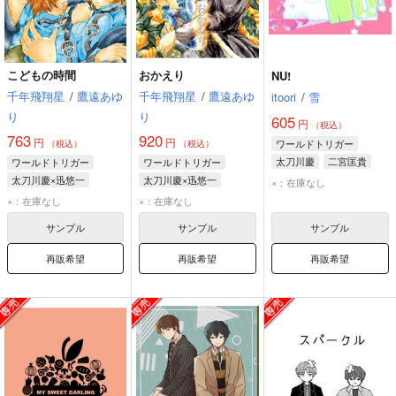
こどもの時間
おかえり
NU!
千年飛翔星
/
鷹遠あゆ
千年飛翔星
/
鷹遠あゆ
itoori
/
雪
り
り
605
円
（税込）
763
920
円
円
ワールドトリガー
（税込）
（税込）
太刀川慶
二宮匡貴
ワールドトリガー
ワールドトリガー
太刀川慶×迅悠一
太刀川慶×迅悠一
×：在庫なし
太刀川慶
迅悠一
太刀川慶
迅悠一
×：在庫なし
×：在庫なし
風間蒼也
サンプル
サンプル
サンプル
再販希望
再販希望
再販希望