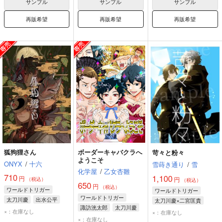
サンプル
サンプル
サンプル
再販希望
再販希望
再販希望
狐狗狸さん
ボーダーキャバクラへ
苛々と粉々
ようこそ
ONYX
/
十六
雪蒔き通り
/
雪
化学屋
/
乙女杏雛
710
1,100
円
円
（税込）
（税込）
650
円
（税込）
ワールドトリガー
ワールドトリガー
ワールドトリガー
太刀川慶
出水公平
太刀川慶×二宮匡貴
諏訪洸太郎
太刀川慶
国近柚宇
太刀川慶
二宮匡貴
×：在庫なし
×：在庫なし
東春秋
×：在庫なし