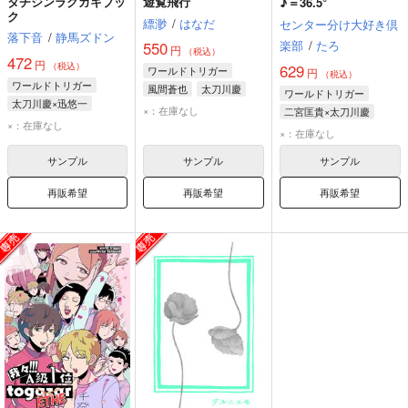
タチジンラクガキブッ
遊覧飛行
♪＝36.5°
ク
縹渺
/
はなだ
センター分け大好き倶
落下音
/
静馬ズドン
楽部
/
たろ
550
円
（税込）
472
円
（税込）
629
ワールドトリガー
円
（税込）
ワールドトリガー
風間蒼也
太刀川慶
ワールドトリガー
太刀川慶×迅悠一
×：在庫なし
二宮匡貴×太刀川慶
太刀川慶
迅悠一
×：在庫なし
二宮匡貴
太刀川慶
×：在庫なし
サンプル
サンプル
サンプル
再販希望
再販希望
再販希望