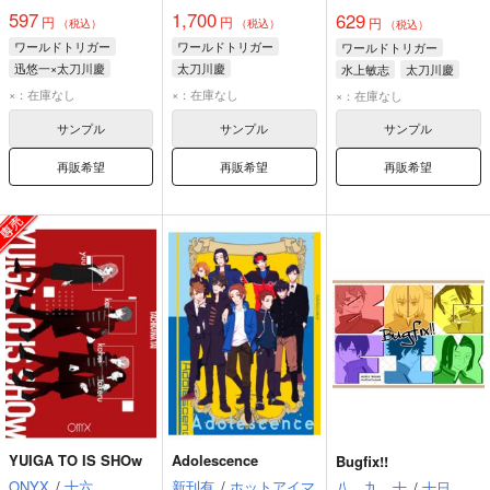
597
1,700
629
円
円
円
（税込）
（税込）
（税込）
ワールドトリガー
ワールドトリガー
ワールドトリガー
迅悠一×太刀川慶
太刀川慶
水上敏志
太刀川慶
迅悠一
太刀川慶
犬飼澄晴
×：在庫なし
×：在庫なし
×：在庫なし
サンプル
サンプル
サンプル
再販希望
再販希望
再販希望
YUIGA TO IS SHOw
Adolescence
Bugfix!!
ONYX
/
十六
新刊有
/
ホットアイマ
八、九、十
/
十日