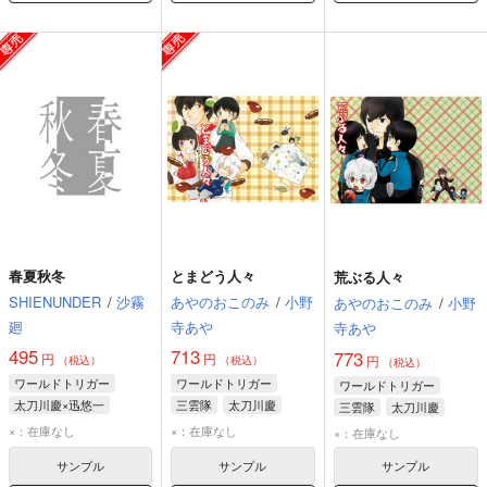
春夏秋冬
とまどう人々
荒ぶる人々
SHIENUNDER
/
沙霧
あやのおこのみ
/
小野
あやのおこのみ
/
小野
廻
寺あや
寺あや
495
713
773
円
円
円
（税込）
（税込）
（税込）
ワールドトリガー
ワールドトリガー
ワールドトリガー
太刀川慶×迅悠一
三雲隊
太刀川慶
三雲隊
太刀川慶
太刀川慶
迅悠一
×：在庫なし
×：在庫なし
×：在庫なし
サンプル
サンプル
サンプル