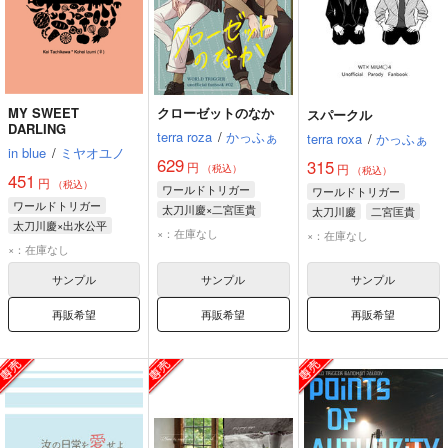
MY SWEET
クローゼットのなか
スパークル
DARLING
terra roza
/
かっふぁ
terra roxa
/
かっふぁ
in blue
/
ミヤオユノ
629
315
円
円
（税込）
（税込）
451
円
（税込）
ワールドトリガー
ワールドトリガー
ワールドトリガー
太刀川慶×二宮匡貴
太刀川慶
二宮匡貴
太刀川慶×出水公平
太刀川慶
二宮匡貴
×：在庫なし
×：在庫なし
太刀川慶
出水公平
×：在庫なし
サンプル
サンプル
サンプル
再販希望
再販希望
再販希望