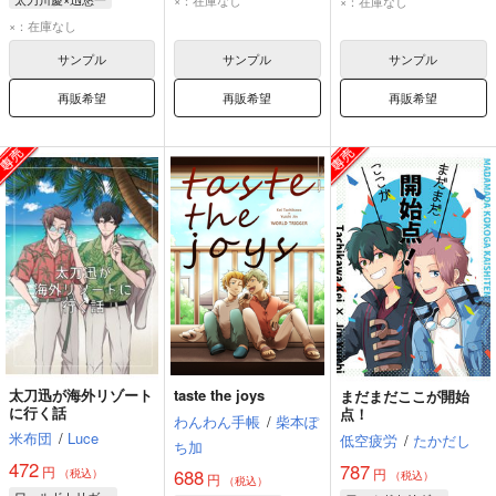
×：在庫なし
迅悠一
太刀川慶
×：在庫なし
サンプル
サンプル
サンプル
再販希望
再販希望
再販希望
太刀迅が海外リゾート
taste the joys
まだまだここが開始
に行く話
点！
わんわん手帳
/
柴本ぽ
米布団
/
Luce
低空疲労
/
たかだし
ち加
472
787
円
円
688
（税込）
（税込）
円
（税込）