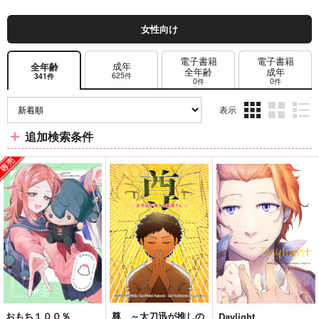
女性向け
電子書籍
電子書籍
成年
全年齢
全年齢
成年
625件
341件
0件
0件
表示
3カ
2カ
1カ
追加検索条件
ラ
ラ
ラ
ム
ム
ム
表
表
表
示
示
示
おもち１００％
尊 ～太刀迅が推しの
Daylight