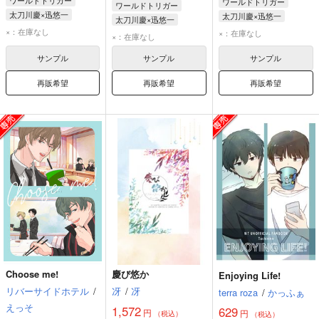
ワールドトリガー
ワールドトリガー
ワールドトリガー
太刀川慶×迅悠一
太刀川慶×迅悠一
太刀川慶×迅悠一
太刀川慶
迅悠一
迅悠一
太刀川慶
×：在庫なし
×：在庫なし
太刀川慶
迅悠一
×：在庫なし
サンプル
サンプル
サンプル
再販希望
再販希望
再販希望
Choose me!
慶び悠か
Enjoying Life!
リバーサイドホテル
/
冴
/
冴
terra roza
/
かっふぁ
えっそ
1,572
629
円
円
（税込）
（税込）