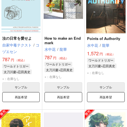
汝の日常を愛せよ
How to make an End
Points of Authority
mark
自家中毒テクスト
/
コ
水中花
/
龍華
水中花
/
龍華
ヅエセン
1,572
円
（税込）
787
円
787
（税込）
円
ワールドトリガー
（税込）
ワールドトリガー
太刀川慶×忍田真史
ワールドトリガー
太刀川慶×忍田真史
忍田真史
太刀川慶
太刀川慶×忍田真史
×：在庫なし
太刀川慶
忍田真史
×：在庫なし
太刀川慶
忍田真史
×：在庫なし
サンプル
サンプル
サンプル
再販希望
再販希望
再販希望