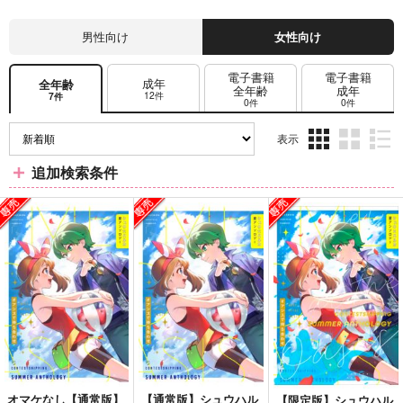
男性向け
女性向け
電子書籍
電子書籍
成年
全年齢
全年齢
成年
12件
7件
0件
0件
表示
3カ
2カ
1カ
追加検索条件
ラ
ラ
ラ
ム
ム
ム
表
表
表
示
示
示
オマケなし【通常版】
【通常版】シュウハル
【限定版】シュウハル