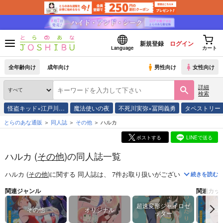
新規登録
ログイン
Language
カート
全年齢向け
成年向け
男性向け
女性向け
詳細
検索
怪盗キッド×江戸川…
魔法使いの夜
不死川実弥×冨岡義勇
タペストリー
とらのあな通販
同人誌
その他
ハルカ
ポストする
LINEで送る
ハルカ (
その他
)の同人誌一覧
ハルカ (
その他
)
に関する
同人誌
は、
7
件お取り扱いがございます。
「
オマ
続きを読む
関連ジャンル
関連カッ
超速変形ジャイロゼ
その他
オリジナル
シュ
ッター