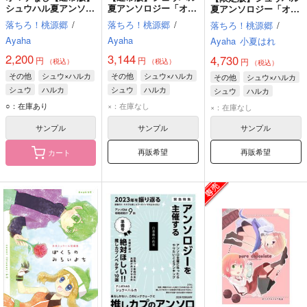
シュウハル夏アンソロ
夏アンソロジー「オア
夏アンソロジー「オア
ジー「オアシスで待ち
シスで待ち合わせ」
シスで待ち合わせ」
落ちろ！桃源郷
/
落ちろ！桃源郷
/
落ちろ！桃源郷
/
合わせ」
Ayaha
Ayaha
Ayaha
小夏はれ
2,200
3,144
4,730
円
円
円
（税込）
（税込）
（税込）
その他
シュウ×ハルカ
その他
シュウ×ハルカ
その他
シュウ×ハルカ
シュウ
ハルカ
シュウ
ハルカ
シュウ
ハルカ
○：在庫あり
×：在庫なし
×：在庫なし
サンプル
サンプル
サンプル
再販希望
再販希望
カート