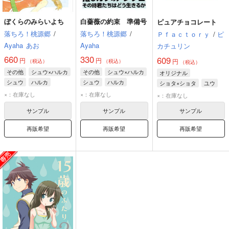
ぼくらのみらいよち
白薔薇の約束 準備号
ピュアチョコレート
落ちろ！桃源郷
/
落ちろ！桃源郷
/
Ｐｆａｃｔｏｒｙ
/
ピ
Ayaha
あお
Ayaha
カチュリン
660
330
609
円
円
円
（税込）
（税込）
（税込）
その他
シュウ×ハルカ
その他
シュウ×ハルカ
オリジナル
シュウ
ハルカ
シュウ
ハルカ
ショタ×ショタ
ユウ
ハルカ
×：在庫なし
×：在庫なし
×：在庫なし
サンプル
サンプル
サンプル
再販希望
再販希望
再販希望