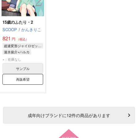
15歳のふたり・2
SCOOP
/
かんきりこ
821
円
（税込）
超速変形ジャイロゼッター
速水俊介×ハルカ
速水俊介
ハルカ
×：在庫なし
サンプル
再販希望
成年
向けブランドに
12
件の商品があります