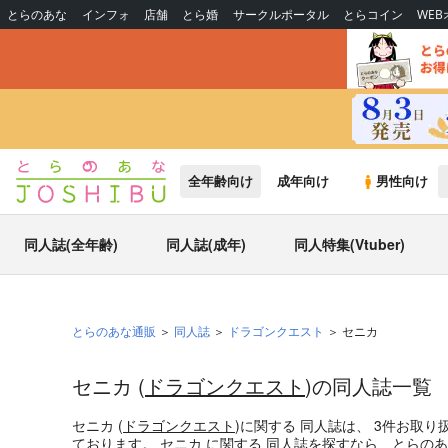
とらのあな
インフォ
店舗
とら婚
サークルポータル
とらコイン
WE
全年齢向け
成年向け
男性向け
同人誌(全年齢)
同人誌(成年)
同人特集(Vtuber)
とらのあな通販
同人誌
ドラゴンクエスト
セニカ
セニカ (
ドラゴンクエスト
)の同人誌一覧
セニカ (
ドラゴンクエスト
)
に関する
同人誌
は、
3
件お取り
ております。
セニカ
に関する
同人誌
を探すなら、とらのあ