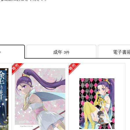
成年
電子書
3件
件