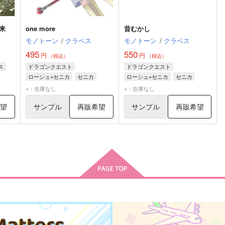
来
one more
昔むかし
モノトーン
/
クラベス
モノトーン
/
クラベス
495
550
円
円
（税込）
（税込）
ス
ドラゴンクエスト
ドラゴンクエスト
ローシュ×セニカ
セニカ
ローシュ×セニカ
セニカ
ネルセン
ローシュ
ローシュ
×：在庫なし
×：在庫なし
希望
サンプル
再販希望
サンプル
再販希望