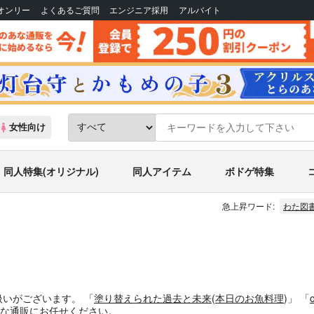
Bオンリー
よくあるご質問
エンジニア採用
アルバイト
女性向け
同人特集(オリジナル)
同人アイテム
ボドゲ特集
急上昇ワード:
わた図
扱いがございます。
「
塗り替えられた過去と未来
(
本日のお魚料理
)」
「
な通販にお任せください。