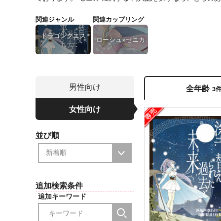
関連ジャンル
関連カップリング
ドラゴンクエス
ローシュ×セニカ
ト
男性向け
全年齢
3
女性向け
並び順
追加検索条件
追加キーワード