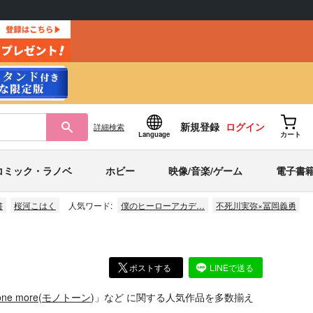
新規登録
ログイン
詳細
検索
Language
カート
コミック・ラノベ
ホビー
映像/音楽/ゲーム
電子書
書
桜河こはく
人気ワード:
僕のヒーローアカデ…
不死川実弥×冨岡義勇
ポストする
LINEで送る
one more
(
モノトーン
)」
など
に関する人気作品を多数揃え