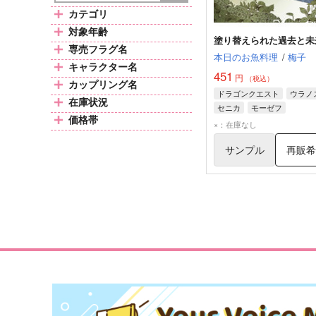
カテゴリ
対象年齢
塗り替えられた過去と未
専売フラグ名
本日のお魚料理
/
梅子
キャラクター名
451
円
（税込）
カップリング名
ドラゴンクエスト
ウラノ
在庫状況
セニカ
モーゼフ
価格帯
×：在庫なし
サンプル
再販