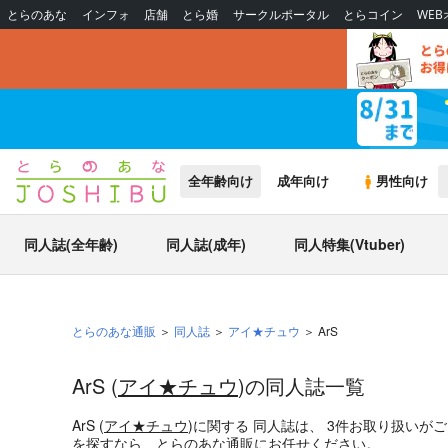
とらのあな
インフォ
店舗
とら婚
サークルポータル
とらコイン
WE
全年齢向け
成年向け
男性向け
同人誌(全年齢)
同人誌(成年)
同人特集(Vtuber)
とらのあな通販
同人誌
アイ★チュウ
ArS
ArS (
アイ★チュウ
)の同人誌一覧
ArS (
アイ★チュウ
)
に関する
同人誌
は、
3
件お取り扱いが
を探すなら、とらのあな通販にお任せください。