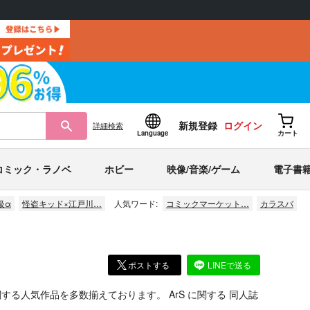
新規登録
ログイン
詳細
検索
Language
カート
コミック・ラノベ
ホビー
映像/音楽/ゲーム
電子書
級α
怪盗キッド×江戸川…
人気ワード:
コミックマーケット…
カラスバ
ポストする
LINEで送る
関する人気作品を多数揃えております。
ArS
に関する
同人誌