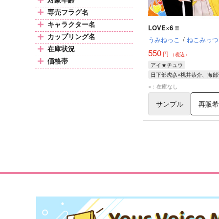
専売フラグ名
キャラクター名
LOVE×6 !!
カップリング名
うみねっこ
/
ねこみっつ
在庫状況
550
円
（税込）
価格帯
アイ★チュウ
ArS
アイチュウ
×：在庫なし
アイ★チュウ
サンプル
再販