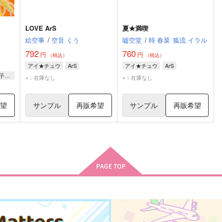
LOVE ArS
夏★満喫
絵空事
/
空音 くう
嘘空堂
/
時 春菜
狐流 イラル
792
760
円
円
（税込）
（税込）
アイ★チュウ
ArS
アイ★チュウ
ArS
日下部虎彦×桃井恭介、海部子規×鳶倉アキヲ、若王子楽×折原輝
×：在庫なし
×：在庫なし
希望
サンプル
再販希望
サンプル
再販希望