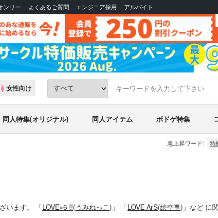
Bオンリー
よくあるご質問
エンジニア採用
アルバイト
女性向け
同人特集(オリジナル)
同人アイテム
ボドゲ特集
急上昇ワード:
特
ございます。
「
LOVE×6 !!
(
うみねっこ
)」
「
LOVE ArS
(
絵空事
)」
など
に