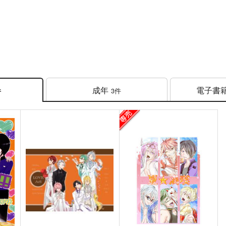
成年
電子書
3件
件