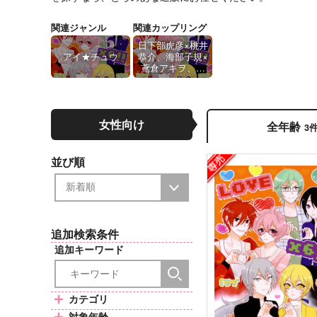
関連ジャンル
関連カップリング
日下部虎彦×桃井
アイ★チュウ
恭介、海部子規×
鳶倉アキヲ、若
王子楽×折原輝
女性向け
全年齢
3
並び順
追加検索条件
追加キーワード
カテゴリ
対象年齢