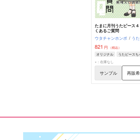
たまに月刊うたピース４
くあるご質問
ウタチャンホンポ
/
うた
821
円
（税込）
オリジナル
うたピースち
×：在庫なし
サンプル
再販