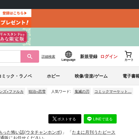
新規登録
ログイン
詳細
検索
Language
カート
コミック・ラノベ
ホビー
映像/音楽/ゲーム
電子書
ンズ×ファルカ
狛治×恋雪
人気ワード:
鬼滅の刃
コミックマーケット…
ポストする
LINEで送る
あった怖い話
(
ウタチャンホンポ
)」
「
たまに月刊うたピース
通販にお任せください。