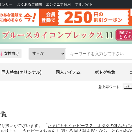
Bオンリー
よくあるご質問
エンジニア採用
アルバイト
女性向け
同人特集(オリジナル)
同人アイテム
ボドゲ特集
急上昇ワード:
フリ
一覧
取り扱いがございます。
「
たまに月刊うたピース２ オタクのほんとに
ております。
うたピースちゃん
に関する
同人誌
を探すなら、とらのあな