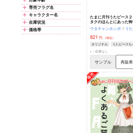
専売フラグ名
キャラクター名
たまに月刊うたピース２
タクのほんとにあった怖
在庫状況
ウタチャンホンポ
/
うた
価格帯
821
円
（税込）
オリジナル
うたピースち
×：在庫なし
サンプル
再販