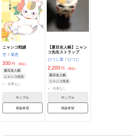
ニャンコ戦績
【夏目友人帳】ニャン
コ先生ストラップ
空
/
柴恵
ひつじ屋
/
ひつじ
330
円
（税込）
2,200
円
（税込）
夏目友人帳
夏目友人帳
ニャンコ先生
ニャンコ先生
×：在庫なし
×：在庫なし
サンプル
サンプル
再販希望
再販希望