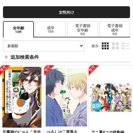
女性向け
電子書籍
電子書籍
成年
全年齢
全年齢
成年
15件
14件
0件
0件
表示
3カ
2カ
1カ
追加検索条件
ラ
ラ
ラ
ム
ム
ム
表
表
表
示
示
示
元魔神のにゃんこ先生
ぺるしは二度香る
アニ夏4コマ総集編