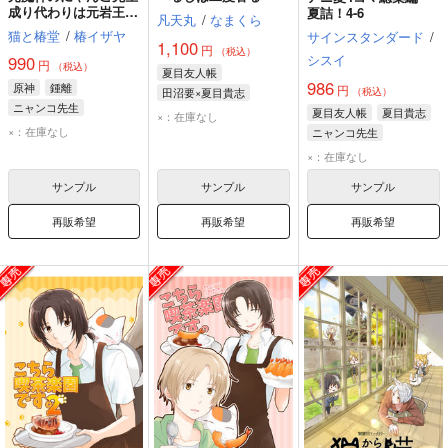
成り代わりは元岩王帝
夏詰！4-6
凡天丸
/
なまくら
君と璃月を闊歩する
猫と椿堂
/
椿イザヤ
サインスタンダード
/
1,100
円
（税込）
シスイ
990
円
（税込）
夏目友人帳
986
原神
鍾離
円
田沼要×夏目貴志
（税込）
ニャンコ先生
夏目貴志
田沼要
夏目友人帳
夏目貴志
×：在庫なし
×：在庫なし
ニャンコ先生
ニャンコ先生
×：在庫なし
サンプル
サンプル
サンプル
再販希望
再販希望
再販希望