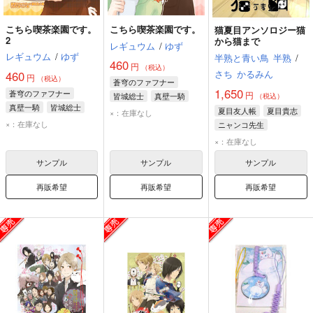
こちら喫茶楽園です。
こちら喫茶楽園です。
猫夏目アンソロジー猫
2
から猫まで
レギュウム
/
ゆず
レギュウム
/
ゆず
半熟と青い鳥
半熟
/
460
円
（税込）
さち
かるみん
460
円
（税込）
蒼穹のファフナー
1,650
蒼穹のファフナー
円
皆城総士
真壁一騎
（税込）
真壁一騎
皆城総士
ニャンコ先生
夏目友人帳
夏目貴志
×：在庫なし
ニャンコ先生
×：在庫なし
ニャンコ先生
×：在庫なし
サンプル
サンプル
サンプル
再販希望
再販希望
再販希望