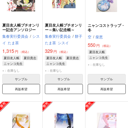
夏目友人帳プチオンリ
夏目友人帳プチオンリ
ニャンコストラップ・
ー記念アンソロジー
ー～集い記念帳～
冬
集春実行委員会
/
シス
集春実行委員会
/
餅子
空
/
柴恵
イ
たま茶
たま茶
シスイ
550
円
（税込）
1,315
329
円
円
夏目友人帳
（税込）
（税込）
ニャンコ先生
夏目友人帳
夏目貴志
夏目友人帳
夏目貴志
ニャンコ先生
ニャンコ先生
×：在庫なし
オールキャラ
×：在庫なし
×：在庫なし
サンプル
サンプル
サンプル
再販希望
再販希望
再販希望