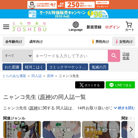
新規登録
ログイン
Language
カート
全年齢向け
成年向け
男性向け
女性向け
詳細
検索
わた図書
桜河こはく
コミックマーケット…
鬼滅の刃
とらのあな通販
同人誌
原神
ニャンコ先生
ポストする
LINEで送る
ニャンコ先生 (
原神
)の同人誌一覧
ニャンコ先生 (
原神
)
に関する
同人誌
は、
14
件お取り扱いがございます。
続きを読む
関連ジャンル
関連カッ
原神
夏目友人帳
蒼穹のファフナー
田沼要