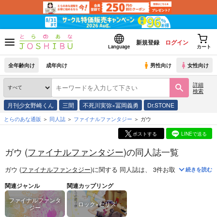
新規登録
ログイン
Language
カート
全年齢向け
成年向け
男性向け
女性向け
詳細
検索
月刊少女野崎くん
三間
不死川実弥×冨岡義勇
Dr.STONE
とらのあな通販
同人誌
ファイナルファンタジー
ガウ
ポストする
LINEで送る
ガウ (
ファイナルファンタジー
)の同人誌一覧
ガウ (
ファイナルファンタジー
)
に関する
同人誌
は、
3
件お取り扱いがござ
続きを読む
関連ジャンル
関連カップリング
ファイナルファンタ
ロック×セリス
ジー