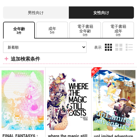
男性向け
女性向け
電子書籍
電子書籍
成年
全年齢
全年齢
成年
5件
3件
0件
0件
表示
3カ
2カ
1カ
追加検索条件
ラ
ラ
ラ
ム
ム
ム
表
表
表
示
示
示
FINAL FANTASY6：
where the magic still
unLimited adventure