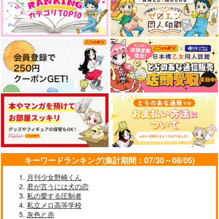
キーワードランキング(集計期間：07/30～08/05)
月刊少女野崎くん
君が言うには犬の恋
私の愛する圧制者
私立メロ高等学校
灰色と赤