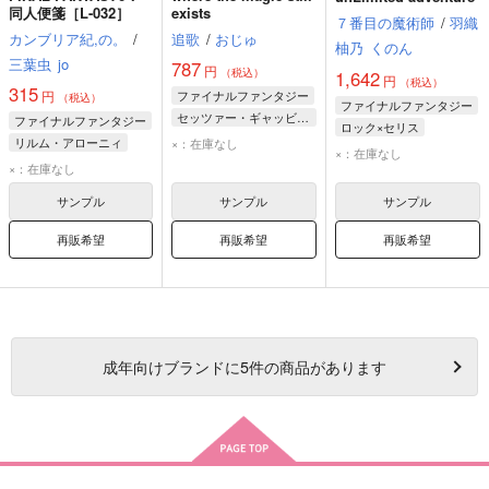
同人便箋［L-032］
exists
７番目の魔術師
/
羽織
カンブリア紀,の。
/
追歌
/
おじゅ
柚乃
くのん
三葉虫
jo
787
円
（税込）
1,642
円
（税込）
315
円
ファイナルファンタジー
（税込）
ファイナルファンタジー
セッツァー・ギャッビアーニ
ファイナルファンタジー
ロック×セリス
ガウ
ゴゴ
リルム・アローニィ
×：在庫なし
ロック・コール
×：在庫なし
ガウ
×：在庫なし
セリス・シェール
セッツァー・ギャッビアーニ
ガウ
サンプル
サンプル
サンプル
再販希望
再販希望
再販希望
成年
向けブランドに
5
件の商品があります