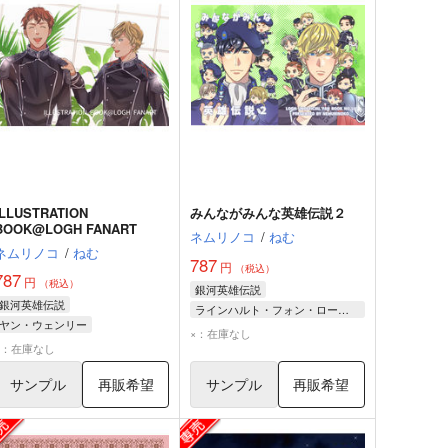
ILLUSTRATION
みんながみんな英雄伝説２
BOOK@LOGH FANART
ネムリノコ
/
ねむ
ネムリノコ
/
ねむ
787
円
（税込）
787
円
（税込）
銀河英雄伝説
銀河英雄伝説
ラインハルト・フォン・ローエングラム
ヤン・ウェンリー
ヤン・ウェンリー
×：在庫なし
ラインハルト・フォン・ローエングラム
×：在庫なし
サンプル
再販希望
サンプル
再販希望