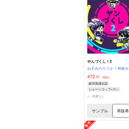
やんづくし！2
ねずみのろうか
/
神倉み
472
円
（税込）
銀河英雄伝説
シェーンコップ×ヤン
ヤン・ウェンリー
×：在庫なし
サンプル
再販