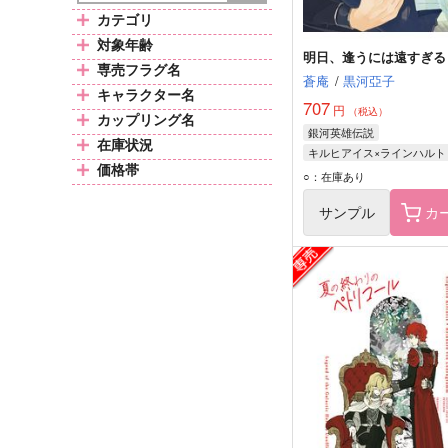
カテゴリ
対象年齢
明日、逢うには遠すぎる
専売フラグ名
蒼庵
/
黒河亞子
キャラクター名
707
円
（税込）
カップリング名
銀河英雄伝説
在庫状況
キルヒアイス×ラインハルト
価格帯
ジークフリード・キルヒア
○：在庫あり
サンプル
カ