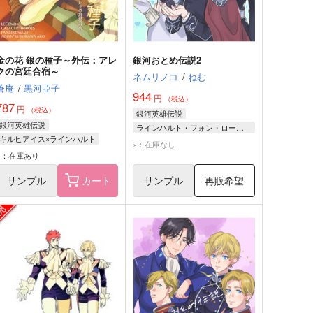
金の花 銀の種子～外伝：アレ
銀河おとめ伝説2
クの宮廷合宿～
ネムリノコ
/
ねむ
蒼庵
/
黒河亞子
944
円
（税込）
787
円
（税込）
銀河英雄伝説
銀河英雄伝説
ラインハルト・フォン・ローエングラム
キルヒアイス×ラインハルト
ベルンハルト・フォン・シュナイダー
×：在庫なし
ジークフリード・キルヒアイス
○：在庫あり
ワルター・フォン・シェーンコップ
ラインハルト・フォン・ローエングラム
サンプル
カート
サンプル
再販希望