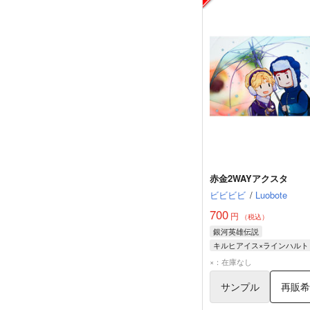
赤金2WAYアクスタ
ビビビビ
/
Luobote
700
円
（税込）
銀河英雄伝説
キルヒアイス×ラインハルト
ジークフリード・キルヒア
×：在庫なし
サンプル
再販