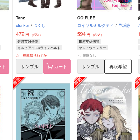
Tanz
GO FLEE
clunker
/
つくし
ロイヤルミルクティ
/
早坂静
472
594
円
円
（税込）
（税込）
銀河英雄伝説
銀河英雄伝説
キルヒアイス×ラインハルト
ヤン・ウェンリー
イス
ジークフリード・キルヒアイス
ワルター・フォン・シェーンコップ
△：在庫残りわずか
×：在庫なし
ラインハルト・フォン・ローエングラム
ラインハルト・フォン・ローエングラム
ラインハルト・フォン・ローエングラム
ート
サンプル
カート
サンプル
再販希望