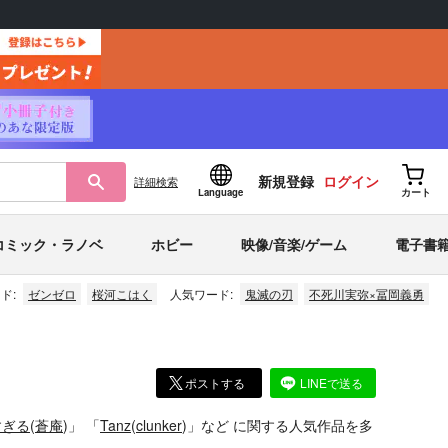
新規登録
ログイン
詳細
検索
Language
カート
コミック・ラノベ
ホビー
映像/音楽/ゲーム
電子書
ド:
ゼンゼロ
桜河こはく
人気ワード:
鬼滅の刃
不死川実弥×冨岡義勇
ポストする
LINEで送る
すぎる
(
蒼庵
)」
「
Tanz
(
clunker
)」
など
に関する人気作品を多