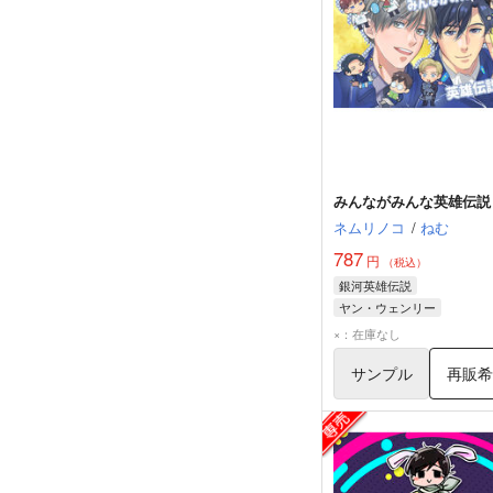
みんながみんな英雄伝説
ネムリノコ
/
ねむ
787
円
（税込）
銀河英雄伝説
ヤン・ウェンリー
×：在庫なし
サンプル
再販