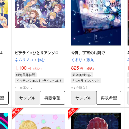
４
ビテライ♀ひとりアンソロ
今宵、宇宙の片隅で
ネムリノコ
/
ねむ
くるり
/
藤丸
1,100
825
円
円
（税込）
（税込）
銀河英雄伝説
銀河英雄伝説
ビッテンフェルト×ラインハルト
ヤン×ラインハルト
ラインハルト・フォン・ローエングラム
ラインハルト・フォン・ローエングラム
ヤン・ウェンリー
×：在庫なし
×：在庫なし
フリッツ・ヨーゼフ・ビッテンフェルト
ラインハルト・フォン・ローエングラム
希望
サンプル
再販希望
サンプル
再販希望