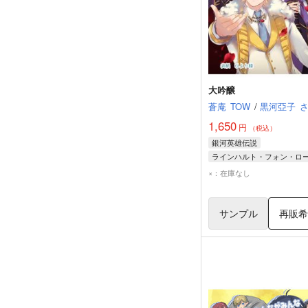
大吟醸
蒼庵
TOW
/
黒河亞子
1,650
円
（税込）
銀河英雄伝説
ジークフリード・キルヒア
×：在庫なし
サンプル
再販