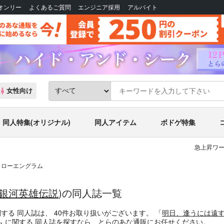
Bオンリー
よくあるご質問
エンジニア採用
アルバイト
女性向け
同人特集(オリジナル)
同人アイテム
ボドゲ特集
急上昇ワー
・ローエングラム
銀河英雄伝説
)の同人誌一覧
関する
同人誌
は、
40
件お取り扱いがございます。
「
明日、逢うには遠
ム
に関する
同人誌
を探すなら、とらのあな通販にお任せください。