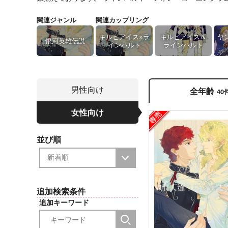
関連ジャンル
関連カップリング
キルヒアイス×ラ
キルヒアイス＆
ヤ
銀河英雄伝説
インハルト
ラインハルト
男性向け
全年齢
40
女性向け
並び順
追加検索条件
追加キーワード