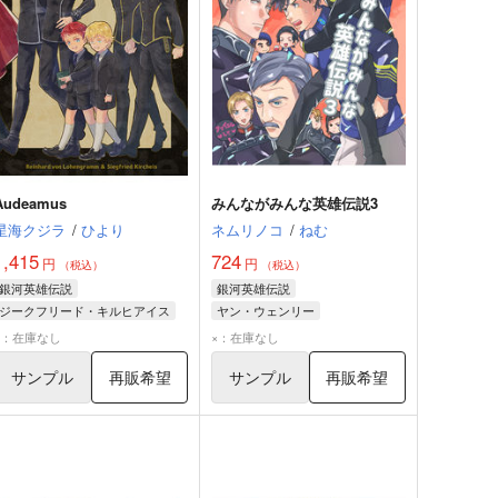
Audeamus
みんながみんな英雄伝説3
星海クジラ
/
ひより
ネムリノコ
/
ねむ
1,415
724
円
円
（税込）
（税込）
銀河英雄伝説
銀河英雄伝説
ジークフリード・キルヒアイス
ヤン・ウェンリー
ラインハルト・フォン・ローエングラム
ラインハルト・フォン・ローエングラム
×：在庫なし
×：在庫なし
サンプル
再販希望
サンプル
再販希望