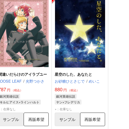
間違いだらけのアイラブユー
星空のした、あなたと
LOOSE LEAF
/
光野つかさ
お砂糖ひとさじで
/
めいこ
787
880
円
円
（税込）
（税込）
銀河英雄伝説
銀河英雄伝説
キルヒアイス×ラインハルト
ヤン×フレデリカ
ラインハルト・フォン・ローエングラム
ヤン・ウェンリー
×：在庫なし
×：在庫なし
ジークフリード・キルヒアイス
ラインハルト・フォン・ローエングラム
サンプル
再販希望
サンプル
再販希望
フレデリカ・グリーンヒル