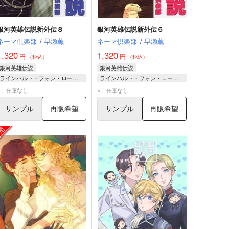
銀河英雄伝説新外伝８
銀河英雄伝説新外伝６
ネーマ倶楽部
/
早瀬薫
ネーマ倶楽部
/
早瀬薫
1,320
1,320
円
円
（税込）
（税込）
銀河英雄伝説
銀河英雄伝説
ラインハルト・フォン・ローエングラム
ラインハルト・フォン・ローエングラム
ジークフリード・キルヒアイス
ヒルデガルド・フォン・マリーンドルフ
×：在庫なし
×：在庫なし
ヤン艦隊
ヤン艦隊
サンプル
再販希望
サンプル
再販希望