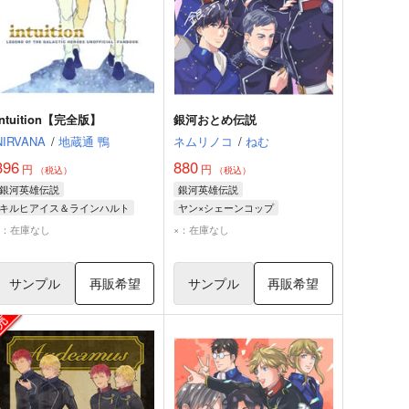
intuition【完全版】
銀河おとめ伝説
NIRVANA
/
地蔵通 鴨
ネムリノコ
/
ねむ
396
880
円
円
（税込）
（税込）
銀河英雄伝説
銀河英雄伝説
キルヒアイス＆ラインハルト
ヤン×シェーンコップ
ラインハルト・フォン・ローエングラム
ラインハルト・フォン・ローエングラム
×：在庫なし
×：在庫なし
ジークフリード・キルヒアイス
ヤン・ウェンリー
ウィリバルト・ヨアヒム・フォン・メルカッツ
サンプル
再販希望
サンプル
再販希望