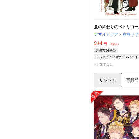
夏の終わりのペトリコー
アマオトピア
/
右巻うず
944
円
（税込）
銀河英雄伝説
キルヒアイス×ラインハルト
×：在庫なし
ジークフリード・キルヒア
サンプル
再販