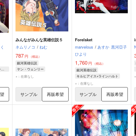
みんながみんな英雄伝説５
Forelsket
さく
ネムリノコ
/
ねむ
marvelous
/
あすか
黒河亞子
ひより
787
円
（税込）
1,760
銀河英雄伝説
円
（税込）
ラインハルト・フォン・ローエングラム
ヤン・ウェンリー
銀河英雄伝説
イス
ラインハルト・フォン・ローエングラム
キルヒアイス×ラインハルト
×：在庫なし
オスカー・フォン・ロイエンタール
ラインハルト・フォン・ローエングラム
×：在庫なし
ジークフリード・キルヒアイス
希望
サンプル
再販希望
サンプル
再販希望