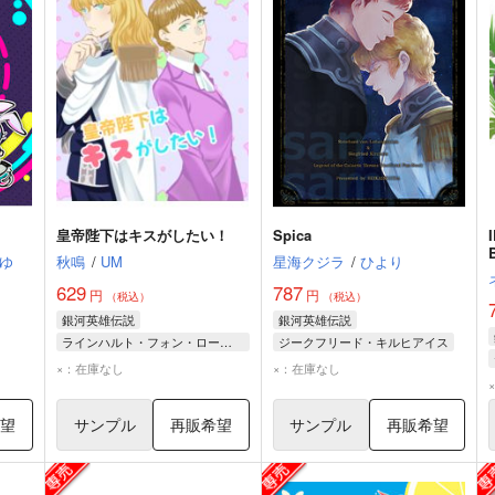
皇帝陛下はキスがしたい！
Spica
ゆ
秋鳴
/
UM
星海クジラ
/
ひより
629
787
円
円
（税込）
（税込）
銀河英雄伝説
銀河英雄伝説
ラインハルト・フォン・ローエングラム
ジークフリード・キルヒアイス
ヒルデガルド・フォン・マリーンドルフ
ラインハルト・フォン・ローエングラム
×：在庫なし
×：在庫なし
ワルター・フォン・シェーンコップ
ラインハルト・フォン・ローエングラム
希望
サンプル
再販希望
サンプル
再販希望