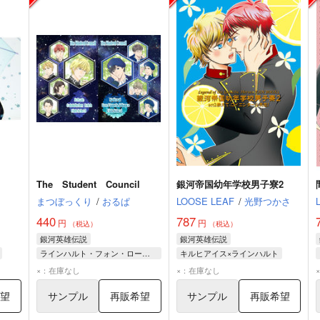
The Student Council
銀河帝国幼年学校男子寮2
まつぼっくり
/
おるぱ
LOOSE LEAF
/
光野つかさ
440
787
円
円
（税込）
（税込）
銀河英雄伝説
銀河英雄伝説
ラインハルト・フォン・ローエングラム
キルヒアイス×ラインハルト
イス
ヤン・ウェンリー
ラインハルト・フォン・ローエングラム
×：在庫なし
×：在庫なし
ラインハルト・フォン・ローエングラム
ジークフリード・キルヒアイス
希望
サンプル
再販希望
サンプル
再販希望