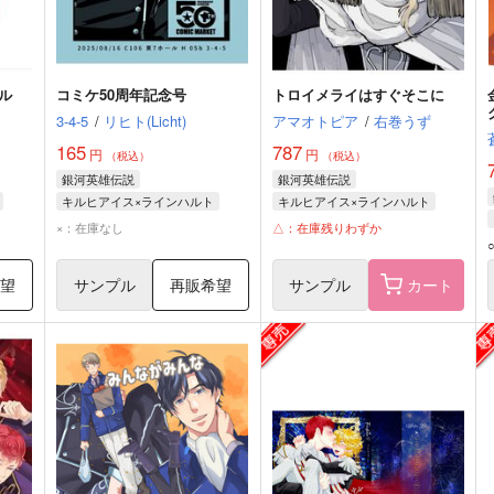
ル
コミケ50周年記念号
トロイメライはすぐそこに
3-4-5
/
リヒト(Licht)
アマオトピア
/
右巻うず
165
787
円
円
（税込）
（税込）
銀河英雄伝説
銀河英雄伝説
キルヒアイス×ラインハルト
キルヒアイス×ラインハルト
ラインハルト・フォン・ローエングラム
ラインハルト・フォン・ローエングラム
ラインハルト・フォン・ローエングラム
×：在庫なし
△：在庫残りわずか
イス
ジークフリード・キルヒアイス
ジークフリード・キルヒアイス
希望
サンプル
再販希望
サンプル
カート