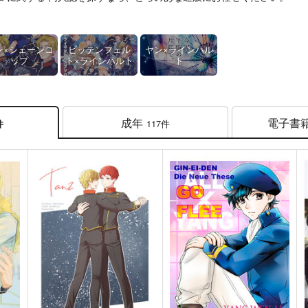
ン×シェーンコ
ビッテンフェル
ヤン×ラインハル
ップ
ト×ラインハルト
ト
成年
電子書
117件
件