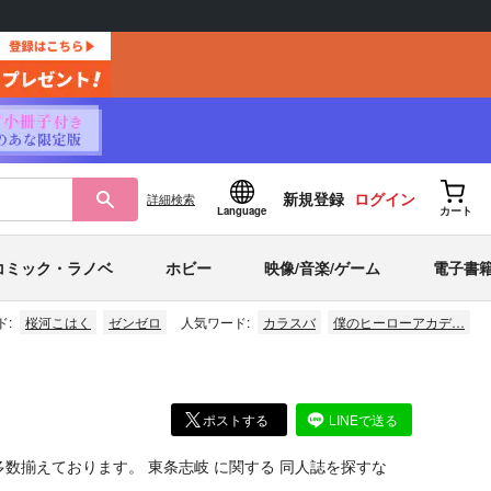
新規登録
ログイン
詳細
検索
Language
カート
コミック・ラノベ
ホビー
映像/音楽/ゲーム
電子書
ド:
桜河こはく
ゼンゼロ
人気ワード:
カラスバ
僕のヒーローアカデ…
ポストする
LINEで送る
多数揃えております。
東条志岐
に関する
同人誌
を探すな