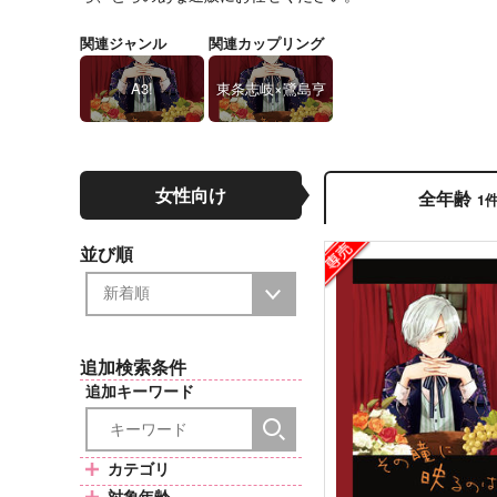
関連ジャンル
関連カップリング
A3!
東条志岐×鷺島亨
女性向け
全年齢
1
並び順
追加検索条件
追加キーワード
カテゴリ
対象年齢