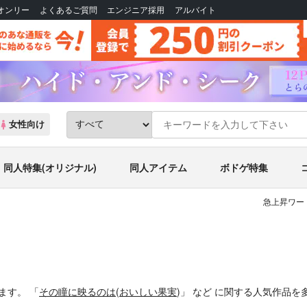
Bオンリー
よくあるご質問
エンジニア採用
アルバイト
女性向け
同人特集(オリジナル)
同人アイテム
ボドゲ特集
急上昇ワー
います。
「
その瞳に映るのは
(
おいしい果実
)」
など
に関する人気作品を