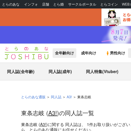
とらのあな
インフォ
店舗
とら婚
サークルポータル
とらコイン
WE
全年齢向け
成年向け
男性向け
同人誌(全年齢)
同人誌(成年)
同人特集(Vtuber)
とらのあな通販
同人誌
A3!
東条志岐
東条志岐 (
A3!
)の同人誌一覧
東条志岐 (
A3!
)
に関する
同人誌
は、
1
件お取り扱いがござ
ら、とらのあな通販にお任せください。