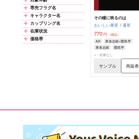
専売フラグ名
キャラクター名
その瞳に映るのは
カップリング名
おいしい果実
/
通草
在庫状況
770
円
（税込）
価格帯
A3!
東条志岐×鷺島亨
東条志岐
鷺島亨
×：在庫なし
サンプル
再販