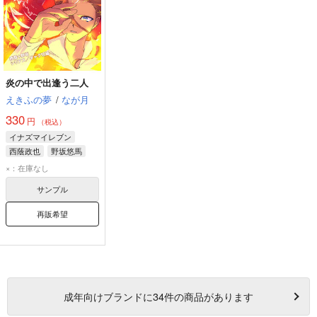
炎の中で出逢う二人
えきふの夢
/
なが月
330
円
（税込）
イナズマイレブン
西蔭政也
野坂悠馬
×：在庫なし
サンプル
再販希望
成年
向けブランドに
34
件の商品があります