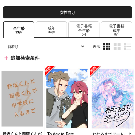
女性向け
電子書籍
電子書籍
成年
全年齢
全年齢
成年
34件
13件
0件
0件
表示
3カ
2カ
1カ
追加検索条件
ラ
ラ
ラ
ム
ム
ム
表
表
表
示
示
示
野坂くんと西蔭くんが
To day to Date
ねむるまでデートしよ