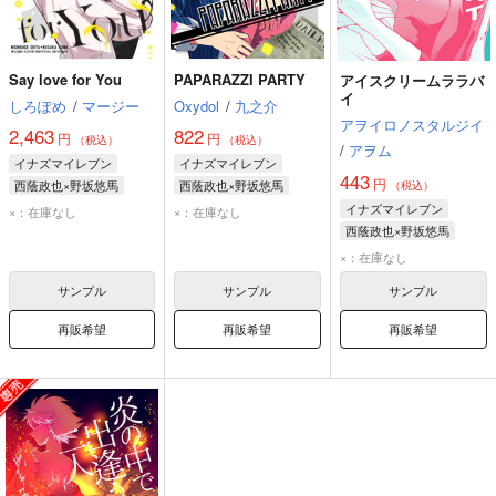
Say love for You
PAPARAZZI PARTY
アイスクリームララバ
イ
しろぽめ
/
マージー
Oxydol
/
九之介
アヲイロノスタルジイ
2,463
822
円
円
（税込）
（税込）
/
アヲム
イナズマイレブン
イナズマイレブン
443
円
西蔭政也×野坂悠馬
西蔭政也×野坂悠馬
（税込）
野坂悠馬
西蔭政也
西蔭政也
野坂悠馬
イナズマイレブン
×：在庫なし
×：在庫なし
西蔭政也×野坂悠馬
西蔭政也
野坂悠馬
×：在庫なし
サンプル
サンプル
サンプル
再販希望
再販希望
再販希望