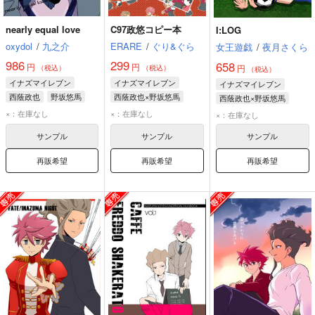
nearly equal love
C97政悠コピー本
I:LOG
oxydol
/
九之介
ERARE
/
ぐり&ぐら
女王遊戯
/
夜月さくら
986
299
658
円
円
円
（税込）
（税込）
（税込）
イナズマイレブン
イナズマイレブン
イナズマイレブン
西蔭政也
野坂悠馬
西蔭政也×野坂悠馬
西蔭政也×野坂悠馬
野坂悠馬
西蔭政也
野坂悠馬
西蔭政也
×：在庫なし
×：在庫なし
×：在庫なし
灰崎凌兵
サンプル
サンプル
サンプル
再販希望
再販希望
再販希望