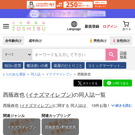
新規登録
ログイン
Language
カート
全年齢向け
成年向け
男性向け
女性向け
詳細
検索
狛治×恋雪
魔法使いの夜
薬屋のひとりごと
コミックマーケット…
とらのあな通販
同人誌
イナズマイレブン
西蔭政也
ポストする
LINEで送る
西蔭政也 (
イナズマイレブン
)の同人誌一覧
西蔭政也 (
イナズマイレブン
)
に関する
同人誌
は、
13
件お取り扱いがござ
続きを読む
関連ジャンル
関連カップリング
イナズマイレブン
西蔭政也×野坂悠馬