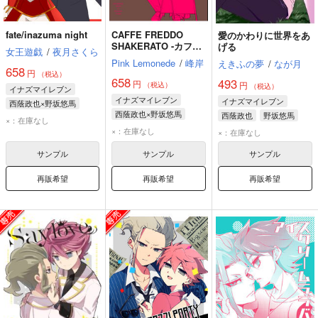
fate/inazuma night
CAFFE FREDDO
愛のかわりに世界をあ
SHAKERATO -カフ
げる
女王遊戯
/
夜月さくら
ェ・フレッド・シェケ
Pink Lemonede
/
峰岸
えきふの夢
/
なが月
ラート-
658
円
（税込）
658
493
円
円
（税込）
（税込）
イナズマイレブン
イナズマイレブン
イナズマイレブン
西蔭政也×野坂悠馬
西蔭政也×野坂悠馬
西蔭政也
野坂悠馬
野坂悠馬
西蔭政也
×：在庫なし
野坂悠馬
西蔭政也
×：在庫なし
ガゼル
×：在庫なし
サンプル
サンプル
サンプル
再販希望
再販希望
再販希望