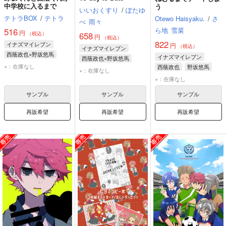
中学校に入るまで
う
いいおくすり
/
ぽたゆ
テトラBOX
/
テトラ
Otewo Haisyaku.
/
さ
べ
雨々
ら地
雪菜
516
円
658
（税込）
円
（税込）
822
イナズマイレブン
円
（税込）
イナズマイレブン
西蔭政也×野坂悠馬
イナズマイレブン
西蔭政也×野坂悠馬
野坂悠馬
西蔭政也
×：在庫なし
西蔭政也
野坂悠馬
西蔭政也
野坂悠馬
×：在庫なし
×：在庫なし
サンプル
サンプル
サンプル
再販希望
再販希望
再販希望