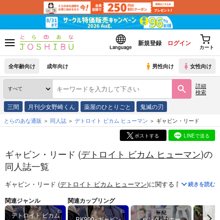
新規登録
ログイン
Language
カート
全年齢向け
成年向け
男性向け
女性向け
詳細
検索
三間
月刊少女野崎くん
薬屋のひとりごと
鬼滅の刃
とらのあな通販
同人誌
デトロイト ビカム ヒューマン
ギャビン・リード
ポストする
LINEで送る
ギャビン・リード (
デトロイト ビカム ヒューマン
)の
同人誌一覧
ギャビン・リード (
デトロイト ビカム ヒューマン
)
に関する
同人誌
は、
18
続きを読む
関連ジャンル
関連カップリング
デトロイト ビカム
RK900×ギャビン
ハンク×コナー
ギャビ