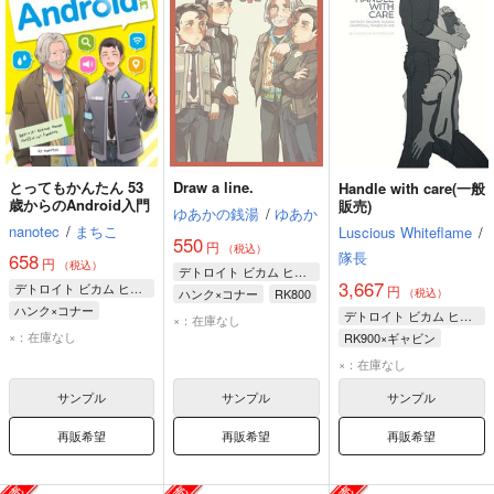
とってもかんたん 53
Draw a line.
Handle with care(一般
歳からのAndroid入門
販売)
ゆあかの銭湯
/
ゆあか
nanotec
/
まちこ
Luscious Whiteflame
/
550
円
（税込）
隊長
658
円
（税込）
デトロイト ビカム ヒューマン
3,667
デトロイト ビカム ヒューマン
円
ハンク×コナー
RK800
（税込）
ハンク×コナー
ハンク・アンダーソン
デトロイト ビカム ヒューマン
×：在庫なし
ハンク・アンダーソン
×：在庫なし
ギャビン・リード
RK900×ギャビン
コナー
RK900
×：在庫なし
ギャビン・リード
ギャビン・リード
サンプル
サンプル
サンプル
再販希望
再販希望
再販希望