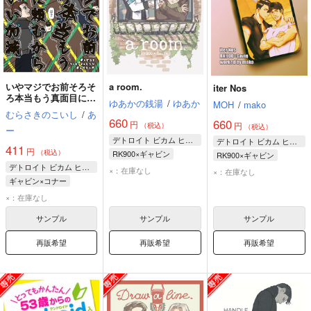
いやマジでお前そろそ
a room.
iter Nos
ろ本当もう真面目に頼
ゆあかの銭湯
/
ゆあか
MOH
/
mako
むからガチでいい加減
むらさきのこいし
/
あ
コーヒー持ってこい
660
660
円
円
（税込）
（税込）
ー
よ！！
デトロイト ビカム ヒューマン
デトロイト ビカム ヒューマン
411
円
（税込）
RK900×ギャビン
RK900×ギャビン
デトロイト ビカム ヒューマン
ギャビン・リード
RK900
×：在庫なし
×：在庫なし
ギャビン×コナー
RK900
ギャビン・リード
ギャビン・リード
×：在庫なし
コナー
サンプル
サンプル
サンプル
再販希望
再販希望
再販希望