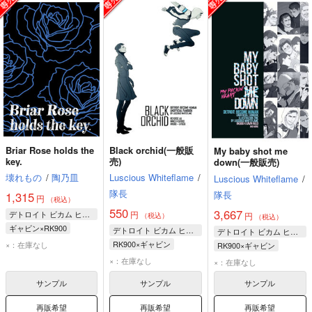
Briar Rose holds the
Black orchid(一般販
My baby shot me
key.
売)
down(一般販売)
壊れもの
/
陶乃皿
Luscious Whiteflame
/
Luscious Whiteflame
/
隊長
隊長
1,315
円
（税込）
550
3,667
デトロイト ビカム ヒューマン
円
円
（税込）
（税込）
ギャビン×RK900
デトロイト ビカム ヒューマン
デトロイト ビカム ヒューマン
ギャビン・リード
RK900×ギャビン
×：在庫なし
RK900×ギャビン
RK900
コナー
RK900
RK900
×：在庫なし
×：在庫なし
ギャビン・リード
ギャビン・リード
サンプル
サンプル
サンプル
再販希望
再販希望
再販希望