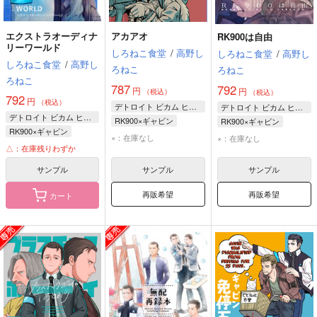
エクストラオーディナ
アカアオ
RK900は自由
リーワールド
しろねこ食堂
/
高野し
しろねこ食堂
/
高野し
しろねこ食堂
/
高野し
ろねこ
ろねこ
ろねこ
787
792
円
円
（税込）
（税込）
792
円
（税込）
デトロイト ビカム ヒューマン
デトロイト ビカム ヒューマン
デトロイト ビカム ヒューマン
RK900×ギャビン
RK900×ギャビン
RK900×ギャビン
ギャビン・リード
RK900
×：在庫なし
×：在庫なし
RK900
△：在庫残りわずか
RK900
ギャビン・リード
ギャビン・リード
サンプル
サンプル
サンプル
再販希望
再販希望
カート