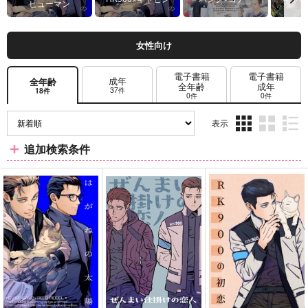
ヒューマン
女性向け
電子書籍
電子書籍
成年
全年齢
全年齢
成年
37件
18件
0件
0件
表示
3カ
2カ
1カ
追加検索条件
ラ
ラ
ラ
ム
ム
ム
表
表
表
示
示
示