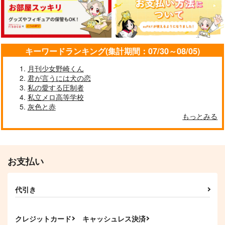
キーワードランキング(集計期間：07/30～08/05)
月刊少女野崎くん
君が言うには犬の恋
私の愛する圧制者
私立メロ高等学校
灰色と赤
もっとみる
お支払い
代引き
クレジットカード
キャッシュレス決済