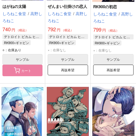
はがねの太陽
ぜんまい仕掛けの恋人
RK900の初恋
しろねこ食堂
/
高野し
しろねこ食堂
/
高野し
しろねこ食堂
/
高野し
ろねこ
ろねこ
ろねこ
740
792
799
円
円
円
（税込）
（税込）
（税込）
デトロイト ビカム ヒューマン
デトロイト ビカム ヒューマン
デトロイト ビカム ヒューマン
RK900×ギャビン
RK900×ギャビン
RK900×ギャビン
RK900
RK900
ギャビン・リード
○：在庫あり
×：在庫なし
×：在庫なし
ギャビン・リード
ギャビン・リード
RK900
サンプル
サンプル
サンプル
再販希望
再販希望
カート