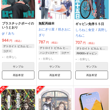
プラスチックボーイの
無配再録本
ギャビン免停５５日
いうとおり
おにぎり屋
/
焼きおに
しろねこ食堂
/
高野し
gr
/
あち
ぎり
ろねこ
944
円
787
（税込）
707
円
円
（税込）
（税込）
デトロイト ビカム ヒューマン
デトロイト ビカム ヒューマン
デトロイト ビカム ヒューマン
コナー
ハンク×コナー
コナー
RK900×ギャビン
ハンク・アンダーソン
×：在庫なし
RK900
ギャビン・リード
×：在庫なし
×：在庫なし
ギャビン・リード
ギャビン・リード
RK900
サンプル
サンプル
サンプル
再販希望
再販希望
再販希望