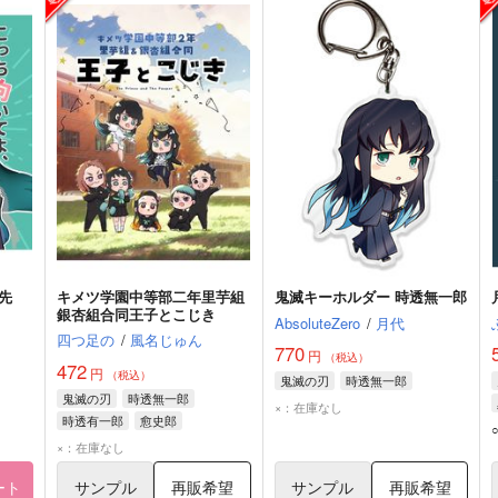
先
キメツ学園中等部二年里芋組
鬼滅キーホルダー 時透無一郎
銀杏組合同王子とこじき
AbsoluteZero
/
月代
四つ足の
/
風名じゅん
770
円
（税込）
472
円
（税込）
鬼滅の刃
時透無一郎
鬼滅の刃
時透無一郎
×：在庫なし
時透有一郎
愈史郎
×：在庫なし
ート
サンプル
再販希望
サンプル
再販希望