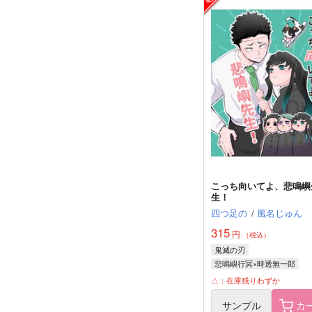
こっち向いてよ、悲鳴嶼
生！
四つ足の
/
風名じゅん
315
円
（税込）
鬼滅の刃
悲鳴嶼行冥×時透無一郎
時透無一郎
悲鳴嶼行冥
△：在庫残りわずか
時透有一郎
サンプル
カ