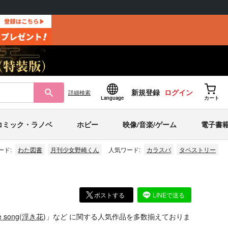
新規登録
ログイン
詳細
検索
Language
カート
コミック・ラノベ
ホビー
映像/音楽/ゲーム
電子書
ード:
わた図書
月刊少女野崎くん
人気ワード:
カラスバ
タペストリー
ポストする
LINEで送る
song
(
浮き花
)」
など
に関する人気作品を多数揃えておりま