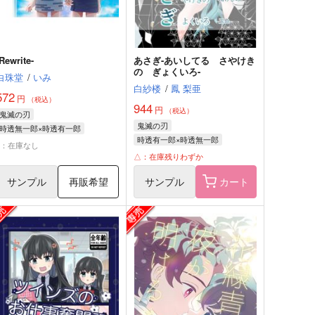
-Rewrite-
あさぎ-あいしてる さやけき
の ぎょくいろ-
白珠堂
/
いみ
白紗楼
/
鳳 梨亜
572
円
（税込）
944
円
（税込）
鬼滅の刃
鬼滅の刃
時透無一郎×時透有一郎
時透有一郎×時透無一郎
時透無一郎
時透有一郎
×：在庫なし
時透有一郎
時透無一郎
△：在庫残りわずか
サンプル
再販希望
サンプル
カート