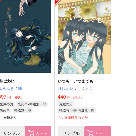
月に沈む
いつも いつまでも
ふろふき
/
咲
月代と花
/
ちくわ部
597
440
円
円
（税込）
（税込）
鬼滅の刃
黒死牟×時透無一郎
鬼滅の刃
黒死牟
時透無一郎
時透有一郎×時透無一郎
時透有一郎
時透無一郎
○：在庫あり
△：在庫残りわずか
サンプル
カート
サンプル
カート