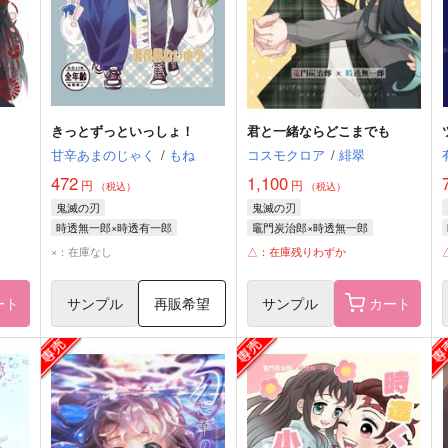
きっとずっといっしょ！
君と一緒ならどこまでも
甘辛あまのじゃく
/
もね
コスモクロア
/
緋翠
472
1,100
円
円
（税込）
（税込）
鬼滅の刃
鬼滅の刃
時透無一郎×時透有一郎
竈門炭治郎×時透無一郎
時透無一郎
時透有一郎
竈門炭治郎
時透無一郎
×：在庫なし
△：在庫残りわずか
ート
サンプル
再販希望
サンプル
カート