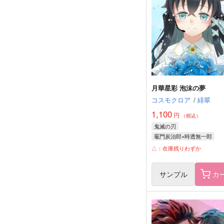
月華星彩 泡沫の夢
コスモクロア
/
緋翠
1,100
円
（税込）
鬼滅の刃
竈門炭治郎×時透無一郎
竈門炭治郎
時透無一郎
△：在庫残りわずか
サンプル
カ