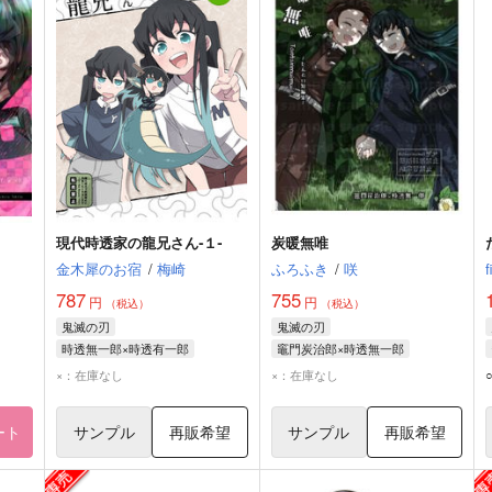
現代時透家の龍兄さん-１-
炭暖無唯
金木犀のお宿
/
梅崎
ふろふき
/
咲
f
787
755
円
円
（税込）
（税込）
鬼滅の刃
鬼滅の刃
時透無一郎×時透有一郎
竈門炭治郎×時透無一郎
時透無一郎
時透有一郎
竈門炭治郎
時透無一郎
×：在庫なし
×：在庫なし
ート
サンプル
再販希望
サンプル
再販希望