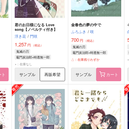
君のお日様になる Love
金春色の夢の中で
song【ノベルティ付き】
ふろふき
/
咲
浮き花
/
門咲
700
円
（税込）
1,257
円
（税込）
鬼滅の刃
鬼滅の刃
竈門炭治郎×時透無一郎
竈門炭治郎×時透無一郎
竈門炭治郎
時透無一郎
△：在庫残りわずか
竈門炭治郎
時透無一郎
×：在庫なし
ート
サンプル
再販希望
サンプル
カート