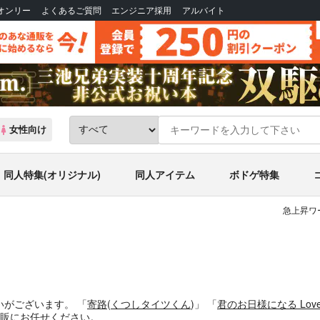
Bオンリー
よくあるご質問
エンジニア採用
アルバイト
女性向け
同人特集(オリジナル)
同人アイテム
ボドゲ特集
急上昇ワ
いがございます。
「
寄路
(
くつしタイツくん
)」
「
君のお日様になる Love 
販にお任せください。