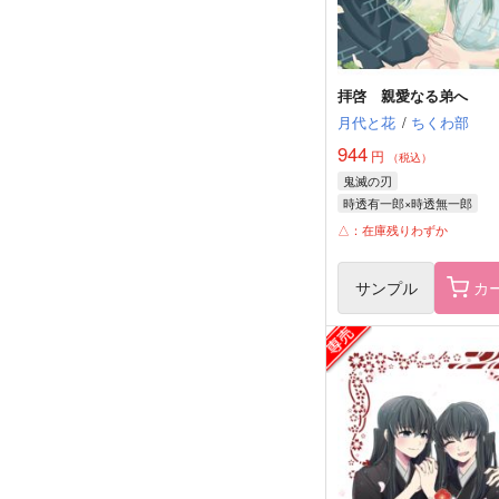
拝啓 親愛なる弟へ
月代と花
/
ちくわ部
944
円
（税込）
鬼滅の刃
時透有一郎×時透無一郎
時透有一郎
時透無一郎
△：在庫残りわずか
サンプル
カ