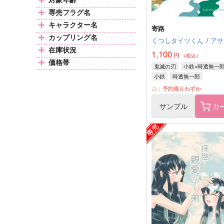
専売フラグ名
キャラクター名
寄路
カップリング名
くつしタイツくん
/
アサ
在庫状況
1,100
円
（税込）
価格帯
鬼滅の刃
小鉄×時透無一
小鉄
時透無一郎
△：予約残りわずか
サンプル
カ