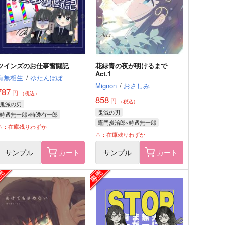
ツインズのお仕事奮闘記
花緑青の夜が明けるまで
Act.1
有無相生
/
ゆたんぽぽ
Mignon
/
おさしみ
787
円
（税込）
858
円
（税込）
鬼滅の刃
鬼滅の刃
時透無一郎×時透有一郎
竈門炭治郎×時透無一郎
時透無一郎
時透有一郎
△：在庫残りわずか
竈門炭治郎
時透無一郎
△：在庫残りわずか
サンプル
カート
サンプル
カート