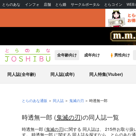
とらのあな
インフォ
店舗
とら婚
サークルポータル
とらコイン
WE
全年齢向け
成年向け
男性向け
同人誌(全年齢)
同人誌(成年)
同人特集(Vtuber)
とらのあな通販
同人誌
鬼滅の刃
時透無一郎
時透無一郎 (
鬼滅の刃
)の同人誌一覧
時透無一郎 (
鬼滅の刃
)
に関する
同人誌
は、
215
件お取り扱
す。
時透無一郎
に関する
同人誌
を探すなら、とらのあな通