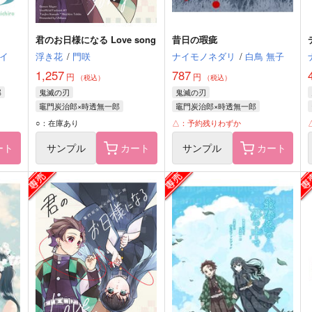
君のお日様になる Love song
昔日の瑕疵
イ
浮き花
/
門咲
ナイモノネダリ
/
白鳥 無子
1,257
787
円
円
（税込）
（税込）
郎
鬼滅の刃
鬼滅の刃
竈門炭治郎×時透無一郎
竈門炭治郎×時透無一郎
竈門炭治郎
時透無一郎
竈門炭治郎
時透無一郎
○：在庫あり
△：予約残りわずか
ート
サンプル
カート
サンプル
カート