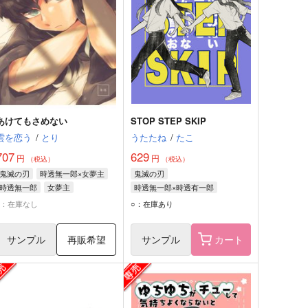
あけてもさめない
STOP STEP SKIP
雲を恋う
/
とり
うたたね
/
たこ
707
629
円
円
（税込）
（税込）
鬼滅の刃
時透無一郎×女夢主
鬼滅の刃
時透無一郎
女夢主
時透無一郎×時透有一郎
時透無一郎
時透有一郎
×：在庫なし
○：在庫あり
サンプル
再販希望
サンプル
カート