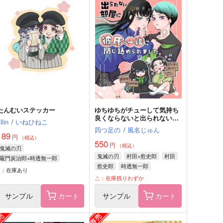
たんむいステッカー
ゆちゆちがチューして気持ち
良くならないと出られない部
illin
/
いねひねこ
屋に彼氏と一緒に閉じ込めら
四つ足の
/
風名じゅん
れました
189
円
（税込）
550
円
（税込）
鬼滅の刃
鬼滅の刃
村田×愈史郎
村田
竈門炭治郎×時透無一郎
愈史郎
時透無一郎
竈門炭治郎
時透無一郎
○：在庫あり
△：在庫残りわずか
サンプル
カート
サンプル
カート