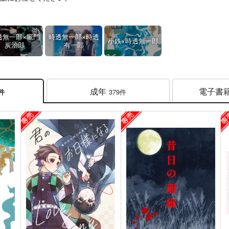
透無一郎×竈門
時透無一郎×時透
小鉄×時透無一郎
炭治郎
有一郎
成年
電子書
379件
5件