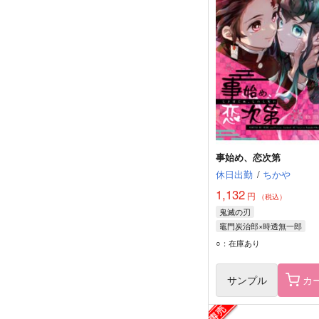
事始め、恋次第
休日出勤
/
ちかや
1,132
円
（税込）
鬼滅の刃
竈門炭治郎×時透無一郎
竈門炭治郎
時透無一郎
○：在庫あり
サンプル
カ