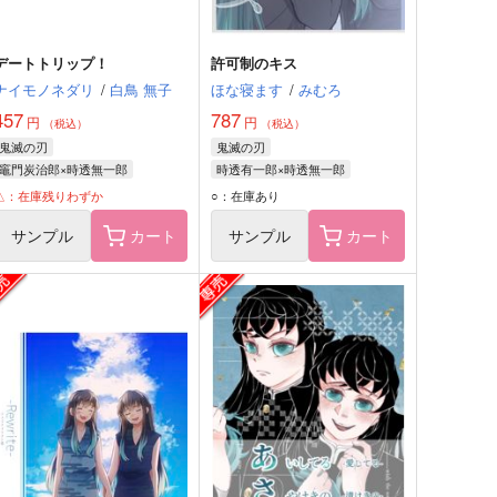
デートトリップ！
許可制のキス
ナイモノネダリ
/
白鳥 無子
ほな寝ます
/
みむろ
457
787
円
円
（税込）
（税込）
鬼滅の刃
鬼滅の刃
竈門炭治郎×時透無一郎
時透有一郎×時透無一郎
竈門炭治郎
時透無一郎
時透有一郎
時透無一郎
△：在庫残りわずか
○：在庫あり
サンプル
カート
サンプル
カート