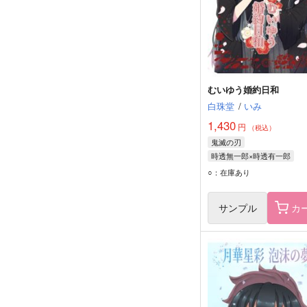
むいゆう婚約日和
白珠堂
/
いみ
1,430
円
（税込）
鬼滅の刃
時透無一郎×時透有一郎
時透無一郎
時透有一郎
○：在庫あり
サンプル
カ