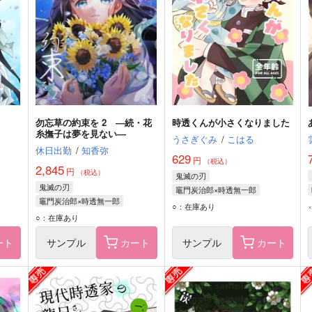
勿忘草の約束を 2 ―続・花
時透くんが小さくなりました
糸撫子は夢を見ない―
うさぎぐみ
/
こはる
休日出勤
/
知香弥
629
円
（税込）
2,845
円
（税込）
鬼滅の刃
鬼滅の刃
竈門炭治郎×時透無一郎
竈門炭治郎×時透無一郎
竈門炭治郎
時透無一郎
○：在庫あり
竈門炭治郎
時透無一郎
○：在庫あり
ート
サンプル
カート
サンプル
カート