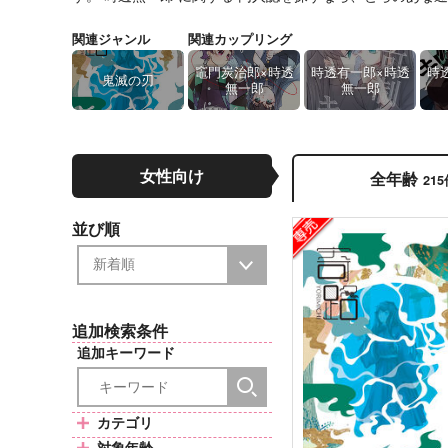
関連ジャンル
関連カップリング
竈門炭治郎×時透
時透有一郎×時透
時
鬼滅の刃
無一郎
無一郎
女性向け
全年齢
21
並び順
追加検索条件
追加キーワード
カテゴリ
対象年齢