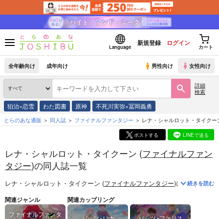
新規登録
ログイン
Language
カート
全年齢向け
成年向け
男性向け
女性向け
詳細
検索
狛治×恋雪
わた図書
原神
不死川実弥×冨岡義勇
とらのあな通販
同人誌
ファイナルファンタジー
レナ・シャルロット・タイクー
ポストする
LINEで送る
レナ・シャルロット・タイクーン (
ファイナルファン
タジー
)の同人誌一覧
レナ・シャルロット・タイクーン (
ファイナルファンタジー
)
に関する
同人
続きを読む
関連ジャンル
関連カップリング
ファイナルファンタ
バッツ×レナ
バッツ×ファリス