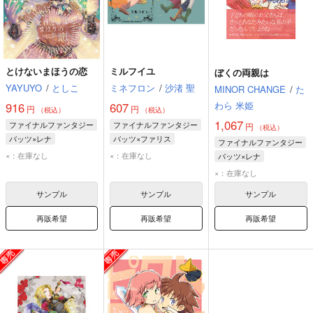
とけないまほうの恋
ミルフイユ
ぼくの両親は
YAYUYO
/
としこ
ミネフロン
/
沙渚 聖
MINOR CHANGE
/
た
わら 米姫
916
607
円
円
（税込）
（税込）
1,067
ファイナルファンタジー
ファイナルファンタジー
円
（税込）
バッツ×レナ
バッツ×ファリス
ファイナルファンタジー
バッツ・クラウザー
レナ・シャルロット・タイクーン
×：在庫なし
×：在庫なし
バッツ×レナ
レナ・シャルロット・タイクーン
ファリス・シェルヴィッツ
バッツ・クラウザー
×：在庫なし
ファリス・シェルヴィッツ
バッツ・クラウザー
レナ・シャルロット・タイクーン
サンプル
サンプル
サンプル
再販希望
再販希望
再販希望