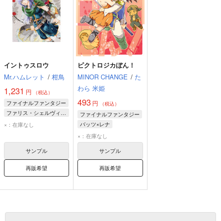
イントゥスロウ
ピクトロジカぼん！
Mr.ハムレット
/
柑鳥
MINOR CHANGE
/
た
わら 米姫
1,231
円
（税込）
493
ファイナルファンタジー
円
（税込）
ファリス・シェルヴィッツ
ファイナルファンタジー
バッツ・クラウザー
バッツ×レナ
×：在庫なし
レナ・シャルロット・タイクーン
バッツ・クラウザー
×：在庫なし
レナ・シャルロット・タイクーン
サンプル
サンプル
再販希望
再販希望