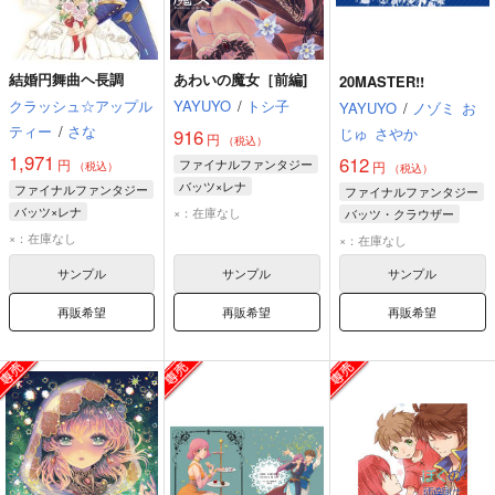
結婚円舞曲ヘ長調
あわいの魔女［前編]
20MASTER!!
クラッシュ☆アップル
YAYUYO
/
トシ子
YAYUYO
/
ノゾミ
お
ティー
/
さな
じゅ
さやか
916
円
（税込）
1,971
612
円
ファイナルファンタジー
円
（税込）
（税込）
バッツ×レナ
ファイナルファンタジー
ファイナルファンタジー
バッツ・クラウザー
バッツ×レナ
×：在庫なし
バッツ・クラウザー
レナ・シャルロット・タイクーン
バッツ・クラウザー
レナ・シャルロット・タイクーン
×：在庫なし
×：在庫なし
ファリス・シェルヴィッツ
レナ・シャルロット・タイクーン
ファリス・シェルヴィッツ
サンプル
サンプル
サンプル
再販希望
再販希望
再販希望