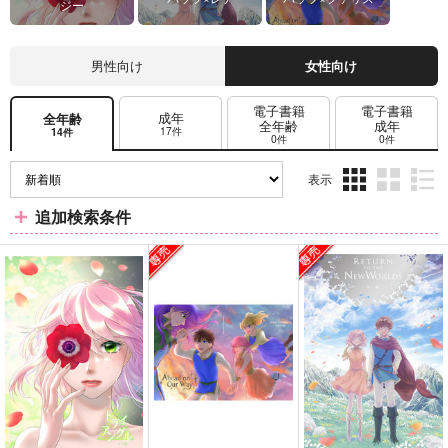
ジー
男性向け
女性向け
電子書籍
電子書籍
成年
全年齢
全年齢
成年
17件
14件
0件
0件
表示
3カ
2カ
1カ
追加検索条件
ラ
ラ
ラ
ム
ム
ム
表
表
表
示
示
示