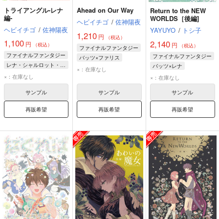
トライアングル-レナ
Ahead on Our Way
Return to the NEW
編-
WORLDS［後編]
ヘビイチゴ
/
佐神陽夜
ヘビイチゴ
/
佐神陽夜
YAYUYO
/
トシ子
1,210
円
（税込）
1,100
2,140
円
円
（税込）
（税込）
ファイナルファンタジー
ファイナルファンタジー
ファイナルファンタジー
バッツ×ファリス
レナ・シャルロット・タイクーン
バッツ×レナ
バッツ・クラウザー
×：在庫なし
バッツ・クラウザー
バッツ・クラウザー
×：在庫なし
ファリス・シェルヴィッツ
×：在庫なし
ファリス・シェルヴィッツ
レナ・シャルロット・タイクーン
レナ・シャルロット・タイクーン
サンプル
サンプル
サンプル
ファリス・シェルヴィッツ
再販希望
再販希望
再販希望