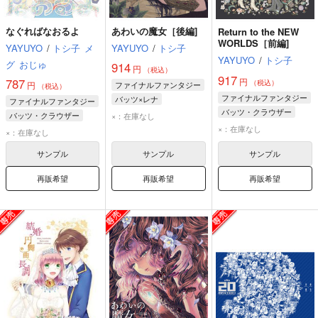
なぐればなおるよ
あわいの魔女［後編]
Return to the NEW
WORLDS［前編]
YAYUYO
/
トシ子
メ
YAYUYO
/
トシ子
YAYUYO
/
トシ子
グ
おじゅ
914
円
（税込）
917
円
787
（税込）
円
ファイナルファンタジー
（税込）
ファイナルファンタジー
バッツ×レナ
ファイナルファンタジー
バッツ・クラウザー
バッツ・クラウザー
バッツ・クラウザー
×：在庫なし
レナ・シャルロット・タイクーン
レナ・シャルロット・タイクーン
×：在庫なし
レナ・シャルロット・タイクーン
×：在庫なし
ファリス・シェルヴィッツ
ファリス・シェルヴィッツ
ファリス・シェルヴィッツ
サンプル
サンプル
サンプル
再販希望
再販希望
再販希望