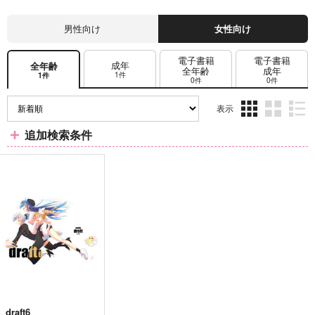
男性向け
女性向け
電子書籍
電子書籍
成年
全年齢
全年齢
成年
1件
1件
0件
0件
表示
3カ
2カ
1カ
追加検索条件
ラ
ラ
ラ
ム
ム
ム
表
表
表
示
示
示
draft6