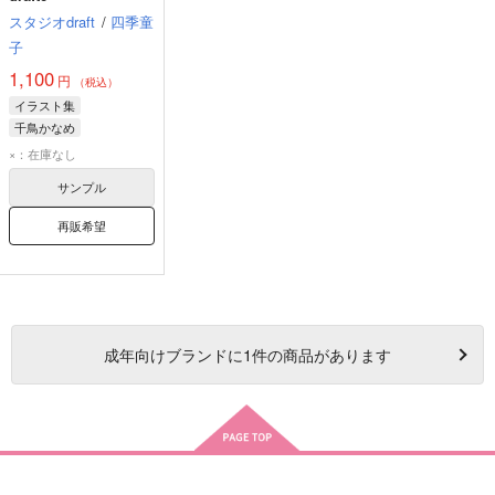
スタジオdraft
/
四季童
子
1,100
円
（税込）
イラスト集
千鳥かなめ
テレサ・テスタロッサ
×：在庫なし
常盤恭子
サンプル
再販希望
成年
向けブランドに
1
件の商品があります