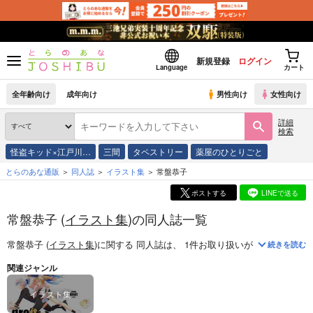
新規登録
ログイン
Language
カート
全年齢向け
成年向け
男性向け
女性向け
詳細
検索
怪盗キッド×江戸川…
三間
タペストリー
薬屋のひとりごと
とらのあな通販
同人誌
イラスト集
常盤恭子
ポストする
LINEで送る
常盤恭子 (
イラスト集
)の同人誌一覧
常盤恭子 (
イラスト集
)
に関する
同人誌
は、
1
件お取り扱いがございます。
続きを読む
関連ジャンル
イラスト集