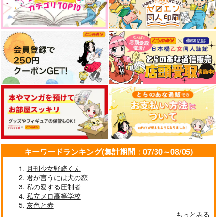
キーワードランキング(集計期間：07/30～08/05)
月刊少女野崎くん
君が言うには犬の恋
私の愛する圧制者
私立メロ高等学校
灰色と赤
もっとみる