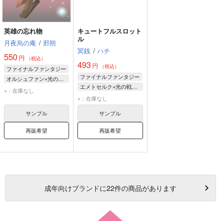
英雄の忘れ物
キュートフルスロット
ル
月夜烏の庵
/
邪朔
冥銭
/
ハチ
550
円
（税込）
493
円
（税込）
ファイナルファンタジー
ファイナルファンタジー
オルシュファン×光の戦士♂
エメトセルク×光の戦士♂
光の戦士♂
×：在庫なし
エメトセルク
×：在庫なし
オルシュファン
光の戦士♂
サンプル
サンプル
再販希望
再販希望
成年
向けブランドに
22
件の商品があります