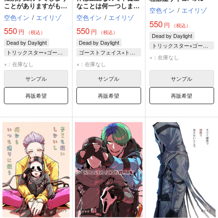
ことがありますがもち
なことは何一つしませ
空色イン
/
エイリゾ
ろん仕様です
ん
空色イン
/
エイリゾ
空色イン
/
エイリゾ
550
円
（税込）
550
550
円
円
（税込）
（税込）
Dead by Daylight
Dead by Daylight
Dead by Daylight
トリックスター×ゴーストフェイス
トリックスター×ゴーストフェイス
ゴーストフェイス×トリックスター
ゴーストフェイス
×：在庫なし
ゴーストフェイス
ゴーストフェイス
×：在庫なし
×：在庫なし
トリックスター
トリックスター
トリックスター
サンプル
サンプル
サンプル
再販希望
再販希望
再販希望