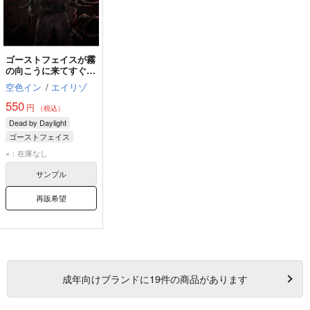
ゴーストフェイスが霧
の向こうに来てすぐの
こと。
空色イン
/
エイリゾ
550
円
（税込）
Dead by Daylight
ゴーストフェイス
ドクター
×：在庫なし
フェン・ミン
サンプル
再販希望
成年
向けブランドに
19
件の商品があります