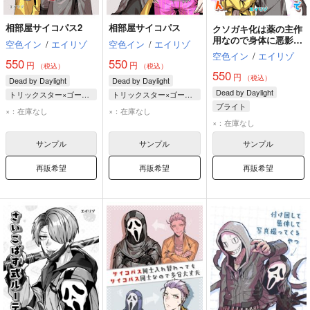
相部屋サイコパス2
相部屋サイコパス
クソガキ化は薬の主作
用なので身体に悪影響
空色イン
/
エイリゾ
空色イン
/
エイリゾ
はありません
空色イン
/
エイリゾ
550
550
円
円
（税込）
（税込）
550
円
（税込）
Dead by Daylight
Dead by Daylight
Dead by Daylight
トリックスター×ゴーストフェイス
トリックスター×ゴーストフェイス
ブライト
ゴーストフェイス
ゴーストフェイス
×：在庫なし
×：在庫なし
ゴーストフェイス
トリックスター
トリックスター
×：在庫なし
トリックスター
サンプル
サンプル
サンプル
再販希望
再販希望
再販希望