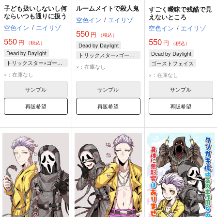
子ども扱いしないし何
ルームメイトで殺人鬼
すごく曖昧で残酷で見
ならいつも通りに扱う
えないところ
空色イン
/
エイリゾ
空色イン
/
エイリゾ
空色イン
/
エイリゾ
550
円
（税込）
550
550
円
円
（税込）
（税込）
Dead by Daylight
Dead by Daylight
Dead by Daylight
トリックスター×ゴーストフェイス
トリックスター×ゴーストフェイス
ゴーストフェイス
ゴーストフェイス
×：在庫なし
ゴーストフェイス
×：在庫なし
トリックスター
×：在庫なし
トリックスター
サンプル
サンプル
サンプル
再販希望
再販希望
再販希望