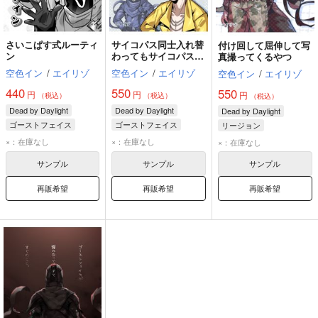
さいこぱす式ルーティ
サイコパス同士入れ替
付け回して屈伸して写
ン
わってもサイコパス同
真撮ってくるやつ
士なので多分大丈夫
空色イン
/
エイリゾ
空色イン
/
エイリゾ
空色イン
/
エイリゾ
440
550
550
円
円
円
（税込）
（税込）
（税込）
Dead by Daylight
Dead by Daylight
Dead by Daylight
ゴーストフェイス
ゴーストフェイス
リージョン
トリックスター
トリックスター
ゴーストフェイス
×：在庫なし
×：在庫なし
×：在庫なし
トラッパー
サンプル
サンプル
サンプル
再販希望
再販希望
再販希望