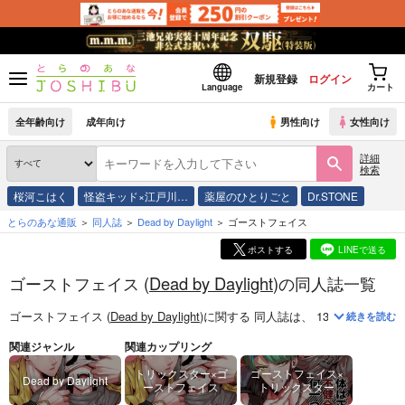
新規登録
ログイン
Language
カート
全年齢向け
成年向け
男性向け
女性向け
詳細
検索
桜河こはく
怪盗キッド×江戸川…
薬屋のひとりごと
Dr.STONE
とらのあな通販
同人誌
Dead by Daylight
ゴーストフェイス
ポストする
LINEで送る
ゴーストフェイス (
Dead by Daylight
)の同人誌一覧
ゴーストフェイス (
Dead by Daylight
)
に関する
同人誌
は、
13
件お取り扱い
続きを読む
関連ジャンル
関連カップリング
トリックスター×ゴ
ゴーストフェイス×
Dead by Daylight
ーストフェイス
トリックスター