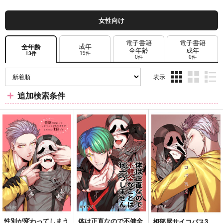
女性向け
電子書籍
電子書籍
成年
全年齢
全年齢
成年
19件
13件
0件
0件
表示
3カ
2カ
1カ
追加検索条件
ラ
ラ
ラ
ム
ム
ム
表
表
表
示
示
示
性別が変わってしまう
体は正直なので不健全
相部屋サイコパス3