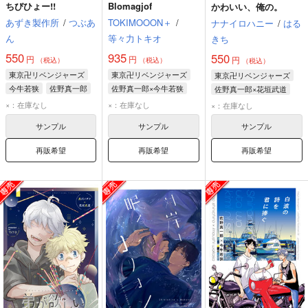
ちびひょー!!
Blomagjof
かわいい、俺の。
あずき製作所
/
つぶあ
TOKIMOOON＋
/
ナナイロハニー
/
はる
ん
等々力トキオ
きち
550
935
550
円
円
円
（税込）
（税込）
（税込）
東京卍リベンジャーズ
東京卍リベンジャーズ
東京卍リベンジャーズ
今牛若狭
佐野真一郎
佐野真一郎×今牛若狭
佐野真一郎×花垣武道
明司武臣
今牛若狭
佐野真一郎
佐野真一郎
花垣武道
×：在庫なし
×：在庫なし
×：在庫なし
佐野万次郎
サンプル
サンプル
サンプル
再販希望
再販希望
再販希望