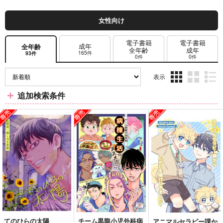
女性向け
電子書籍
電子書籍
成年
全年齢
全年齢
成年
165件
93件
0件
0件
表示
3カ
2カ
1カ
追加検索条件
ラ
ラ
ラ
ム
ム
ム
表
表
表
示
示
示
てのひらの太陽
チーム黒龍小児外科病
アニマルセラピー課か