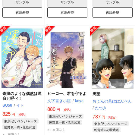
サンプル
サンプル
サンプル
再販希望
再販希望
再販希望
奇跡のような偶然は運
ヒーロー、君を守るよ
渇望
命と呼べ！
文字書き小屋
/
koya
おでんの具ははんぺん
SU56
/
イト
/
たつき
880
円
（税込）
825
円
（税込）
787
東京卍リベンジャーズ
円
（税込）
東京卍リベンジャーズ
佐野真一郎×花垣武道
東京卍リベンジャーズ
佐野真一郎×花垣武道
花垣武道
佐野真一郎
×：在庫なし
乾青宗×花垣武道
花垣武道
佐野真一郎
×：在庫なし