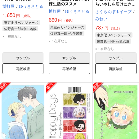
棟生活のススメ
らいやしを届けにきま
博打屋
/
ゆうきさとる
した！
博打屋
/
ゆうきさとる
さくらんぼホイップ
/
1,650
円
（税込）
みねい
660
円
（税込）
東京卍リベンジャーズ
787
東京卍リベンジャーズ
円
佐野真一郎×今牛若狭
（税込）
佐野真一郎×今牛若狭
佐野真一郎
今牛若狭
東京卍リベンジャーズ
×：在庫なし
花垣武道
佐野真一郎
×：在庫なし
佐野万次郎
佐野真一郎×花垣武道
花垣武道
佐野真一郎
×：在庫なし
サンプル
サンプル
サンプル
再販希望
再販希望
再販希望