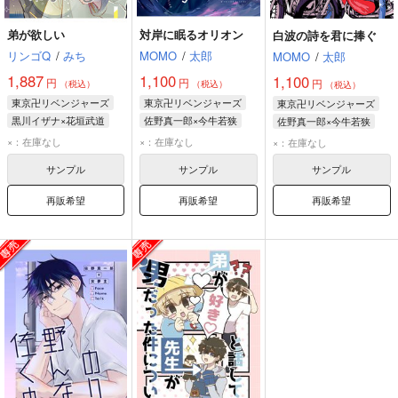
弟が欲しい
対岸に眠るオリオン
白波の詩を君に捧ぐ
リンゴQ
/
みち
MOMO
/
太郎
MOMO
/
太郎
1,887
1,100
1,100
円
円
円
（税込）
（税込）
（税込）
東京卍リベンジャーズ
東京卍リベンジャーズ
東京卍リベンジャーズ
黒川イザナ×花垣武道
佐野真一郎×今牛若狭
佐野真一郎×今牛若狭
花垣武道
黒川イザナ
佐野真一郎
今牛若狭
佐野真一郎
今牛若狭
×：在庫なし
×：在庫なし
×：在庫なし
佐野真一郎
サンプル
サンプル
サンプル
再販希望
再販希望
再販希望