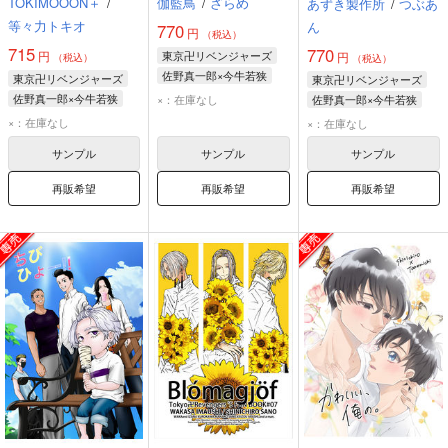
TOKIMOOON＋
/
伽藍鳥
/
ざらめ
あずき製作所
/
つぶあ
等々力トキオ
ん
770
円
（税込）
715
770
円
東京卍リベンジャーズ
円
（税込）
（税込）
佐野真一郎×今牛若狭
東京卍リベンジャーズ
東京卍リベンジャーズ
佐野真一郎
今牛若狭
佐野真一郎×今牛若狭
×：在庫なし
佐野真一郎×今牛若狭
今牛若狭
佐野真一郎
佐野真一郎
今牛若狭
×：在庫なし
×：在庫なし
サンプル
サンプル
サンプル
再販希望
再販希望
再販希望