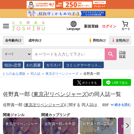
新規登録
ログイン
Language
カート
全年齢向け
成年向け
男性向け
女性向け
詳細
検索
狛治×恋雪
わた図書
カラスバ
コミックマーケット…
とらのあな通販
同人誌
東京卍リベンジャーズ
佐野真一郎
ポストする
LINEで送る
佐野真一郎 (
東京卍リベンジャーズ
)の同人誌一覧
佐野真一郎 (
東京卍リベンジャーズ
)
に関する
同人誌
は、
93
件お取り扱い
続きを読む
関連ジャンル
関連カップリング
東京卍リベンジャー
佐野真一郎×今牛若
佐野真一郎×花垣武
佐野真
ズ
狭
道