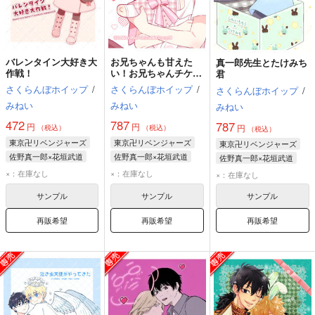
バレンタイン大好き大
お兄ちゃんも甘えた
真一郎先生とたけみち
作戦！
い！お兄ちゃんチケッ
君
ト編
さくらんぼホイップ
/
さくらんぼホイップ
/
さくらんぼホイップ
/
みねい
みねい
みねい
472
787
787
円
円
円
（税込）
（税込）
（税込）
東京卍リベンジャーズ
東京卍リベンジャーズ
東京卍リベンジャーズ
佐野真一郎×花垣武道
佐野真一郎×花垣武道
佐野真一郎×花垣武道
花垣武道
佐野真一郎
花垣武道
佐野真一郎
花垣武道
佐野真一郎
×：在庫なし
×：在庫なし
×：在庫なし
サンプル
サンプル
サンプル
再販希望
再販希望
再販希望