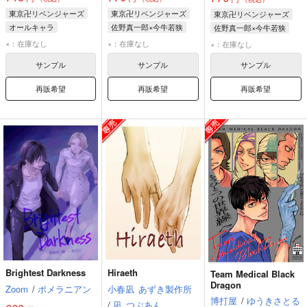
東京卍リベンジャーズ
東京卍リベンジャーズ
東京卍リベンジャーズ
オールキャラ
佐野真一郎×今牛若狭
佐野真一郎×今牛若狭
黒川イザナ
灰谷蘭
佐野真一郎
今牛若狭
佐野真一郎
今牛若狭
×：在庫なし
×：在庫なし
×：在庫なし
佐野真一郎
佐野万次郎
サンプル
サンプル
サンプル
再販希望
再販希望
再販希望
Brightest Darkness
Hiraeth
Team Medical Black
Dragon
Zoom
/
ポメラニアン
小春凪
あずき製作所
博打屋
/
ゆうきさとる
/
凪
つぶあん