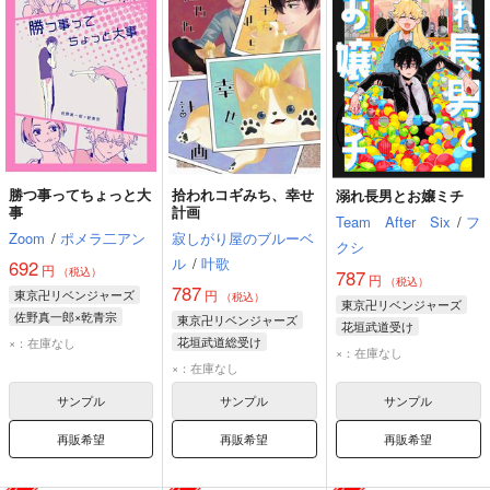
勝つ事ってちょっと大
拾われコギみち、幸せ
溺れ長男とお嬢ミチ
事
計画
Team After Six
/
フ
Zoom
/
ポメラ二アン
寂しがり屋のブルーベ
クシ
ル
/
叶歌
692
円
（税込）
787
円
（税込）
787
東京卍リベンジャーズ
円
（税込）
東京卍リベンジャーズ
佐野真一郎×乾青宗
東京卍リベンジャーズ
花垣武道受け
佐野真一郎
乾青宗
花垣武道総受け
×：在庫なし
花垣武道
佐野真一郎
×：在庫なし
花垣武道
黒川イザナ
×：在庫なし
佐野真一郎
サンプル
サンプル
サンプル
再販希望
再販希望
再販希望