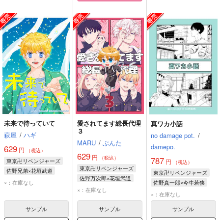
未来で待っていて
愛されてます総長代理
真ワカ小話
３
萩屋
/
ハギ
no damage pot.
/
MARU
/
ぶんた
damepo.
629
円
（税込）
629
円
（税込）
787
東京卍リベンジャーズ
円
（税込）
東京卍リベンジャーズ
佐野兄弟×花垣武道
東京卍リベンジャーズ
佐野万次郎×花垣武道
花垣武道
佐野万次郎
×：在庫なし
佐野真一郎×今牛若狭
花垣武道
佐野万次郎
×：在庫なし
佐野真一郎
佐野真一郎
今牛若狭
×：在庫なし
佐野真一郎
サンプル
サンプル
サンプル