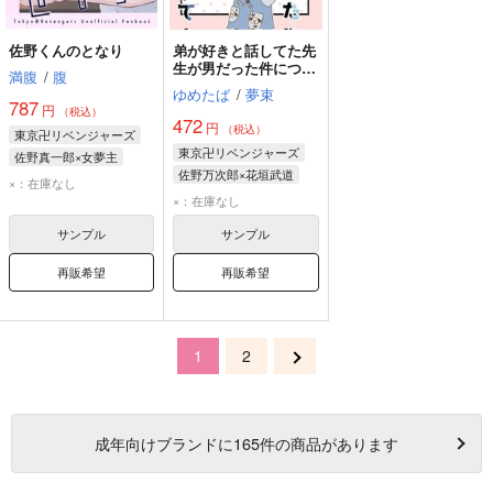
佐野くんのとなり
弟が好きと話してた先
生が男だった件につい
満腹
/
腹
て
ゆめたば
/
夢束
787
円
（税込）
472
円
（税込）
東京卍リベンジャーズ
東京卍リベンジャーズ
佐野真一郎×女夢主
佐野万次郎×花垣武道
佐野真一郎
×：在庫なし
佐野万次郎
×：在庫なし
佐野真一郎
花垣武道
サンプル
サンプル
再販希望
再販希望
1
2
成年
向けブランドに
165
件の商品があります