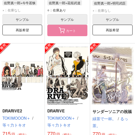
佐野真一郎×今牛若狭
佐野真一郎×花垣武道
佐野真一郎×明司武臣
佐野真一郎
今牛若狭
花垣武道
佐野真一郎
佐野真一郎
明司武臣
×：在庫なし
○：在庫あり
×：在庫なし
初代黒龍
サンプル
サンプル
サンプル
再販希望
再販希望
カート
DRARIVE2
DRARIVE
サンダーソニアの祝福
TOKIMOOON＋
/
TOKIMOOON＋
/
緑茶で一杯。
/
るっ
等々力トキオ
等々力トキオ
茶。
715
770
770
円
円
円
（税込）
（税込）
（税込）