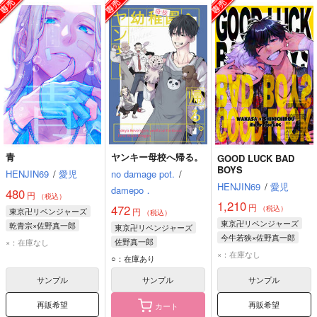
青
ヤンキー母校へ帰る。
GOOD LUCK BAD
BOYS
HENJIN69
/
愛児
no damage pot.
/
HENJIN69
/
愛児
damepo．
480
円
（税込）
1,210
円
472
（税込）
東京卍リベンジャーズ
円
（税込）
東京卍リベンジャーズ
乾青宗×佐野真一郎
東京卍リベンジャーズ
今牛若狭×佐野真一郎
佐野真一郎
乾青宗
佐野真一郎
×：在庫なし
今牛若狭
佐野真一郎
×：在庫なし
○：在庫あり
サンプル
サンプル
サンプル
再販希望
再販希望
カート