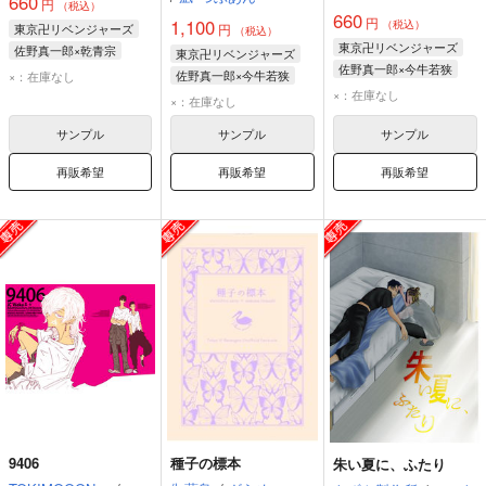
660
円
（税込）
660
円
1,100
（税込）
東京卍リベンジャーズ
円
（税込）
東京卍リベンジャーズ
佐野真一郎×乾青宗
東京卍リベンジャーズ
佐野真一郎×今牛若狭
佐野真一郎
乾青宗
佐野真一郎×今牛若狭
×：在庫なし
佐野真一郎
今牛若狭
×：在庫なし
佐野真一郎
今牛若狭
×：在庫なし
サンプル
サンプル
サンプル
再販希望
再販希望
再販希望
9406
種子の標本
朱い夏に、ふたり