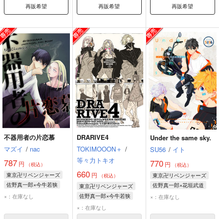
再販希望
再販希望
再販希望
不器用者の片恋慕
DRARIVE4
Under the same sky.
マズイ
/
nac
TOKIMOOON＋
/
SU56
/
イト
等々力トキオ
787
770
円
円
（税込）
（税込）
660
東京卍リベンジャーズ
円
東京卍リベンジャーズ
（税込）
佐野真一郎×今牛若狭
佐野真一郎×花垣武道
東京卍リベンジャーズ
佐野真一郎
今牛若狭
花垣武道
佐野真一郎
佐野真一郎×今牛若狭
×：在庫なし
×：在庫なし
今牛若狭
今牛若狭
佐野真一郎
×：在庫なし
三途春千夜