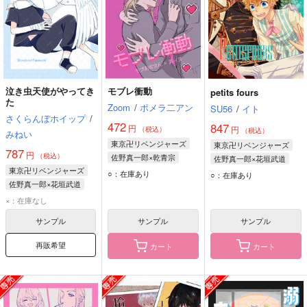
泣き虫天使がやってき
モブレ衝動
petits fours
た
Zoom
/
ポメラ二アン
SU56
/
イト
さくらんぼホイップ
/
472
847
円
円
（税込）
（税込）
みねい
東京卍リベンジャーズ
東京卍リベンジャーズ
787
円
（税込）
佐野真一郎×乾青宗
佐野真一郎×花垣武道
東京卍リベンジャーズ
乾青宗
佐野真一郎
花垣武道
佐野真一郎
○：在庫あり
○：在庫あり
佐野真一郎×花垣武道
花垣武道
佐野真一郎
×：在庫なし
サンプル
サンプル
サンプル
再販希望
カート
カート