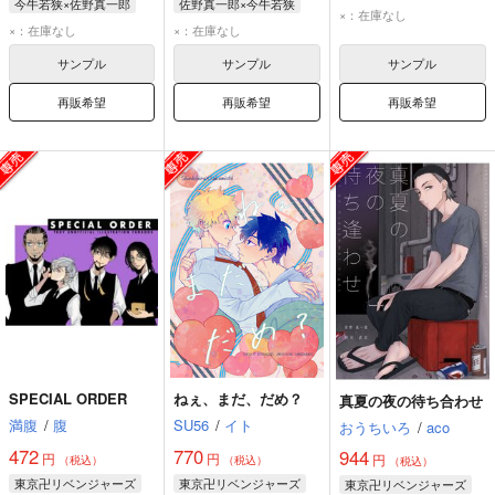
今牛若狭×佐野真一郎
佐野真一郎×今牛若狭
佐野真一郎
×：在庫なし
今牛若狭
佐野真一郎
佐野真一郎
今牛若狭
×：在庫なし
×：在庫なし
黒川イザナ
サンプル
サンプル
サンプル
再販希望
再販希望
再販希望
SPECIAL ORDER
ねぇ、まだ、だめ？
真夏の夜の待ち合わせ
満腹
/
腹
SU56
/
イト
おうちいろ
/
aco
472
770
944
円
円
円
（税込）
（税込）
（税込）
東京卍リベンジャーズ
東京卍リベンジャーズ
東京卍リベンジャーズ