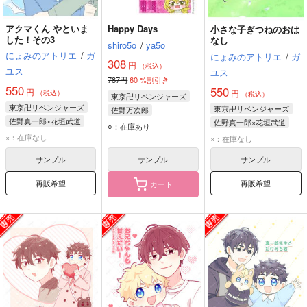
アクマくん やといま
Happy Days
小さな子ぎつねのおは
した！その3
なし
shiro5o
/
ya5o
にょみのアトリエ
/
ガ
にょみのアトリエ
/
ガ
308
円
（税込）
ユス
ユス
787円
60
%割引き
550
550
円
円
（税込）
（税込）
東京卍リベンジャーズ
東京卍リベンジャーズ
東京卍リベンジャーズ
佐野万次郎
佐野真一郎×花垣武道
佐野真一郎×花垣武道
佐野真一郎
○：在庫あり
佐野真一郎
花垣武道
花垣武道
佐野真一郎
×：在庫なし
黒川イザナ
×：在庫なし
佐野兄弟
サンプル
サンプル
サンプル
再販希望
再販希望
カート