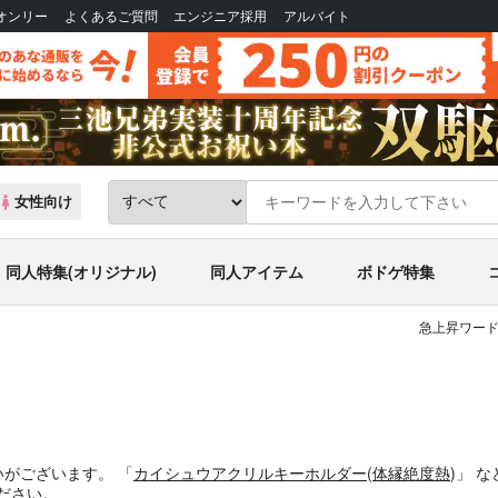
Bオンリー
よくあるご質問
エンジニア採用
アルバイト
女性向け
同人特集(オリジナル)
同人アイテム
ボドゲ特集
急上昇ワード
いがございます。
「
カイシュウアクリルキーホルダー
(
体縁絶度熱
)」
な
ださい。