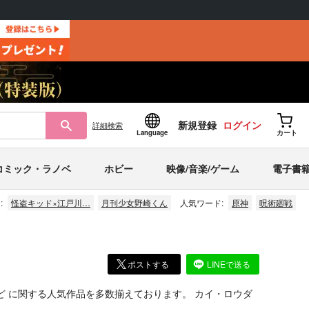
新規登録
ログイン
詳細
検索
Language
カート
コミック・ラノベ
ホビー
映像/音楽/ゲーム
電子書
:
怪盗キッド×江戸川…
月刊少女野崎くん
人気ワード:
原神
呪術廻戦
ポストする
LINEで送る
ど
に関する人気作品を多数揃えております。
カイ・ロウダ