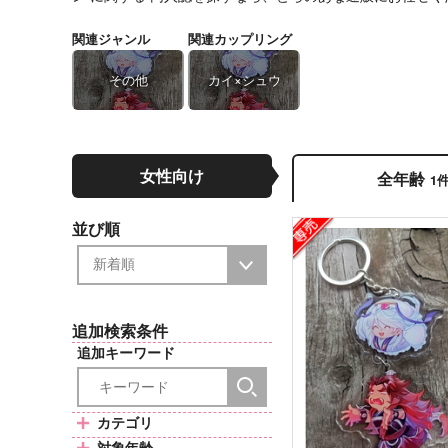
関連ジャンル
関連カップリング
その他
カイ×シュウ
女性向け
全年齢
1
並び順
追加検索条件
追加キーワード
カテゴリ
対象年齢