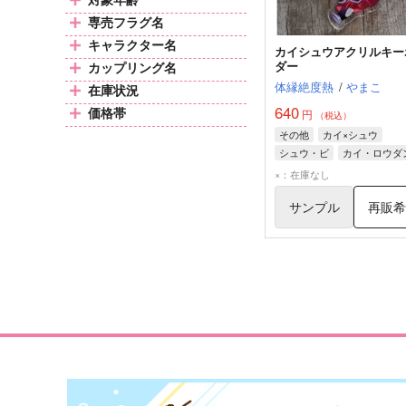
専売フラグ名
キャラクター名
カイシュウアクリルキー
ダー
カップリング名
体縁絶度熱
/
やまこ
在庫状況
640
価格帯
円
（税込）
その他
カイ×シュウ
シュウ・ビ
カイ・ロウダ
×：在庫なし
サンプル
再販