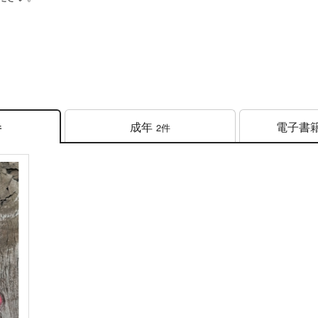
成年
電子書
2件
件