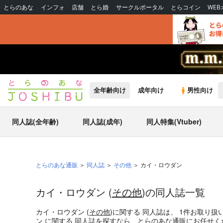
とらのあな
インフォ
店舗
とら婚
サークルポータル
とらコイン
WE
全年齢向け
成年向け
男性向け
同人誌(全年齢)
同人誌(成年)
同人特集(Vtuber)
とらのあな通販
同人誌
その他
カイ・ロウダン
カイ・ロウダン (
その他
)の同人誌一覧
カイ・ロウダン (
その他
)
に関する
同人誌
は、
1
件お取り扱
ン
に関する
同人誌
を探すなら、とらのあな通販にお任せく