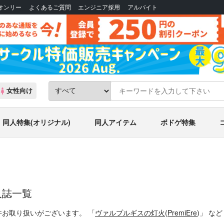
Bオンリー
よくあるご質問
エンジニア採用
アルバイト
女性向け
同人特集(オリジナル)
同人アイテム
ボドゲ特集
人誌一覧
件お取り扱いがございます。
「
ヴァルプルギスの灯火
(
PremiEre
)」
な