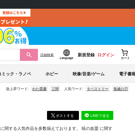
新規登録
ログイン
詳細
検索
Language
カート
コミック・ラノベ
ホビー
映像/音楽/ゲーム
電子書
急上昇ワード:
わた図書
三間
人気ワード:
タペストリー
鬼滅の刃
ポストする
LINEで送る
ど
に関する人気作品を多数揃えております。
暁の血盟
に関す