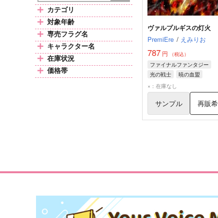
カテゴリ
対象年齢
ヴァルプルギスの灯火
専売フラグ名
PremiEre
/
えみりお
キャラクター名
787
円
（税込）
在庫状況
ファイナルファンタジー
価格帯
光の戦士
暁の血盟
ゼノス・イェー・ガルヴァ
×：在庫なし
サンプル
再販