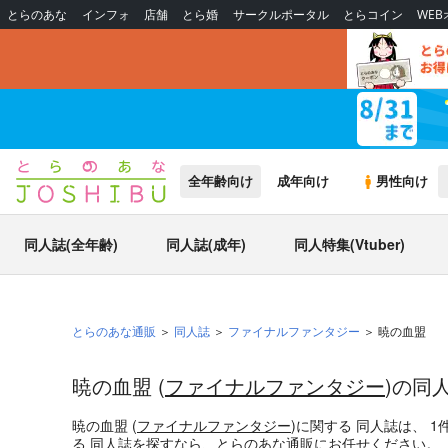
とらのあな
インフォ
店舗
とら婚
サークルポータル
とらコイン
WE
全年齢向け
成年向け
男性向け
同人誌(全年齢)
同人誌(成年)
同人特集(Vtuber)
とらのあな通販
同人誌
ファイナルファンタジー
暁の血盟
暁の血盟 (
ファイナルファンタジー
)の同
暁の血盟 (
ファイナルファンタジー
)
に関する
同人誌
は、
1
る
同人誌
を探すなら、とらのあな通販にお任せください。