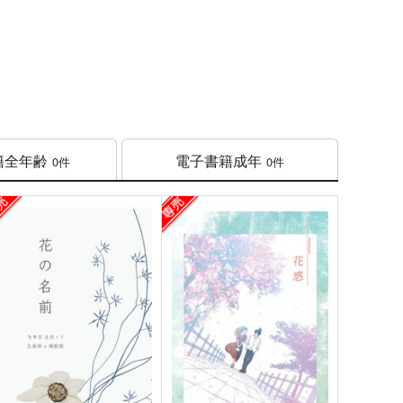
籍
全年齢
電子書籍
成年
0件
0件