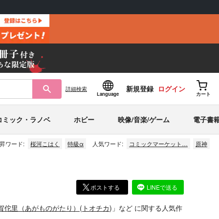
新規登録
ログイン
詳細
検索
Language
カート
コミック・ラノベ
ホビー
映像/音楽/ゲーム
電子書
昇ワード:
桜河こはく
特級α
人気ワード:
コミックマーケット…
原神
ポストする
LINEで送る
賀佗里（あがものがたり）
(
トオチカ
)」
など
に関する人気作