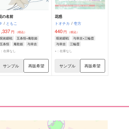
花の名前
花惑
＠
/
ともこ
トオチカ
/
壱方
1,337
440
円
円
（税込）
（税込）
呪術廻戦
五条悟×庵歌姫
呪術廻戦
与幸吉×三輪霞
五条悟
庵歌姫
与幸吉
与幸吉
三輪霞
×：在庫なし
×：在庫なし
サンプル
再販希望
サンプル
再販希望