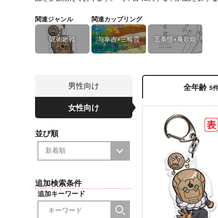
関連ジャンル
関連カップリング
呪術廻戦
与幸吉×三輪霞
五条悟×庵歌姫
男性向け
全年齢
5
女性向け
並び順
追加検索条件
追加キーワード