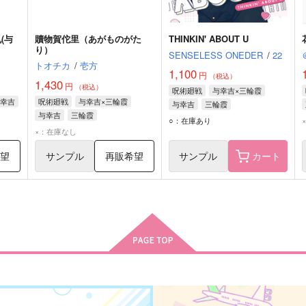
(与
贖物賀佗里（あがものがた
THINKIN' ABOUT U
り）
SENSELESS ONEDER
/
22
トオチカ
/
壱方
1,100
円
（税込）
1,430
円
（税込）
呪術廻戦
与幸吉×三輪霞
幸吉
呪術廻戦
与幸吉×三輪霞
与幸吉
三輪霞
与幸吉
三輪霞
○：在庫あり
×：在庫なし
希望
サンプル
再販希望
サンプル
カート