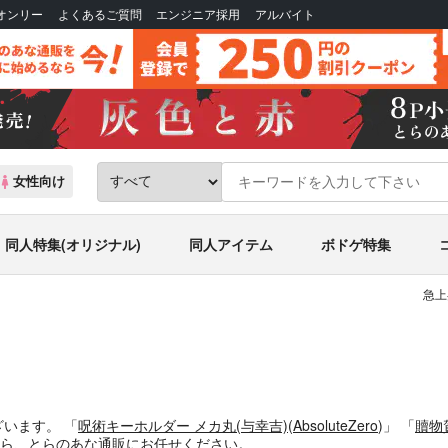
Bオンリー
よくあるご質問
エンジニア採用
アルバイト
女性向け
同人特集(オリジナル)
同人アイテム
ボドゲ特集
急上
ざいます。
「
呪術キーホルダー メカ丸(与幸吉)
(
AbsoluteZero
)」
「
贖物
ら、とらのあな通販にお任せください。