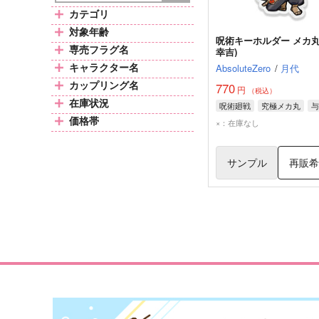
カテゴリ
対象年齢
呪術キーホルダー メカ丸
専売フラグ名
幸吉)
キャラクター名
AbsoluteZero
/
月代
カップリング名
770
円
（税込）
在庫状況
呪術廻戦
究極メカ丸
与
価格帯
×：在庫なし
サンプル
再販