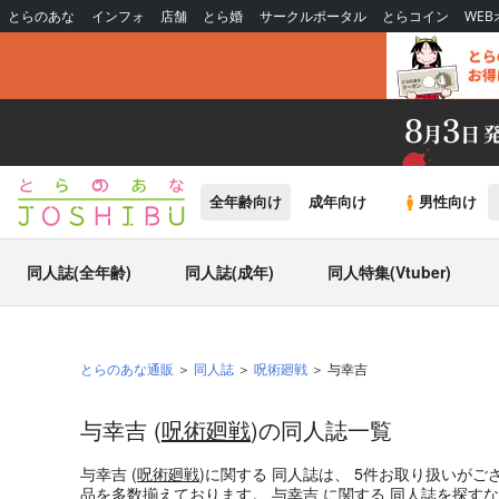
とらのあな
インフォ
店舗
とら婚
サークルポータル
とらコイン
WE
全年齢向け
成年向け
男性向け
同人誌(全年齢)
同人誌(成年)
同人特集(Vtuber)
とらのあな通販
同人誌
呪術廻戦
与幸吉
与幸吉 (
呪術廻戦
)の同人誌一覧
与幸吉 (
呪術廻戦
)
に関する
同人誌
は、
5
件お取り扱いがご
品を多数揃えております。
与幸吉
に関する
同人誌
を探すな