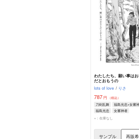
わたしたち、願い事はお
だとおもうの
lots of love
/
りさ
787
円
（税込）
刀剣乱舞
福島光忠×女審
福島光忠
女審神者
×：在庫なし
サンプル
再販