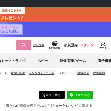
新規登録
ログイン
詳細
検索
Language
カート
コミック・ラノベ
ホビー
映像/音楽/ゲーム
電子書
ワード:
狛治×恋雪
フリンズ×ファルカ
人気ワード:
鬼滅の刃
呪術廻戦
ポストする
LINEで送る
」
「
僕たちの関係を恋と呼ぶなら
(
ふぁーた
)」
など
に関する