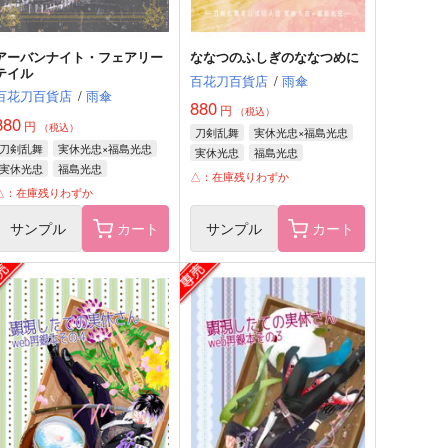
アーバンナイト・フェアリー
ななつのふしぎのななつめに
テイル
百花刀百貨店
/
雨傘
百花刀百貨店
/
雨傘
880
円
（税込）
880
円
（税込）
刀剣乱舞
実休光忠×福島光忠
刀剣乱舞
実休光忠×福島光忠
実休光忠
福島光忠
実休光忠
福島光忠
△：在庫残りわずか
△：在庫残りわずか
サンプル
カート
サンプル
カート