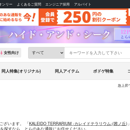
Bオンリー
よくあるご質問
エンジニア採用
アルバイト
女性向け
同人特集(オリジナル)
同人アイテム
ボドゲ特集
急上昇
がございます。
「
KALEIDO TERRARIUM -カレイドテラリウム-
(
茜ノ丘
)
を探すなら、とらのあな通販にお任せください。