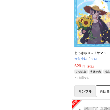
じっきゅコレ！サマ～
金魚小鉢
/
ウロ
629
円
（税込）
刀剣乱舞
実休光忠
福島
×：在庫なし
サンプル
再販