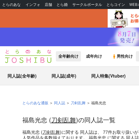
とらのあな
インフォ
店舗
とら婚
サークルポータル
とらコイン
WE
全年齢向け
成年向け
男性向け
同人誌(全年齢)
同人誌(成年)
同人特集(Vtuber)
とらのあな通販
同人誌
刀剣乱舞
福島光忠
福島光忠 (
刀剣乱舞
)の同人誌一覧
福島光忠 (
刀剣乱舞
)
に関する
同人誌
は、
77
件お取り扱い
人気作品を多数揃えております。
福島光忠
に関する
同人誌