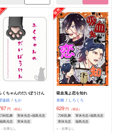
ふくちゃんのだいぼうけん
吸血鬼よ恋を知れ
望遠鏡
/
もか
単糖
/
しろくろ
787
629
円
円
（税込）
（税込）
刀剣乱舞
実休光忠×福島光忠
刀剣乱舞
実休光忠×福島光忠
福島光忠
実休光忠
実休光忠
福島光忠
×：在庫なし
×：在庫なし