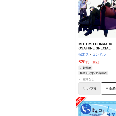
MOTOMO HONMARU
OSAFUNE SPECIAL
拐帯党
/
コンドル
629
円
（税込）
刀剣乱舞
燭台切光忠×女審神者
燭台切光忠
福島光忠
×：在庫なし
実休光忠
サンプル
再販