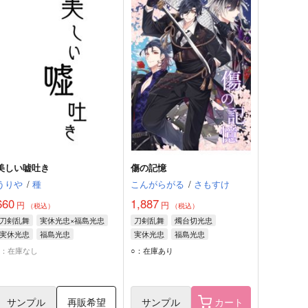
美しい嘘吐き
傷の記憶
うりや
/
種
こんがらがる
/
さもすけ
660
1,887
円
円
（税込）
（税込）
刀剣乱舞
実休光忠×福島光忠
刀剣乱舞
燭台切光忠
実休光忠
福島光忠
実休光忠
福島光忠
×：在庫なし
○：在庫あり
サンプル
再販希望
サンプル
カート