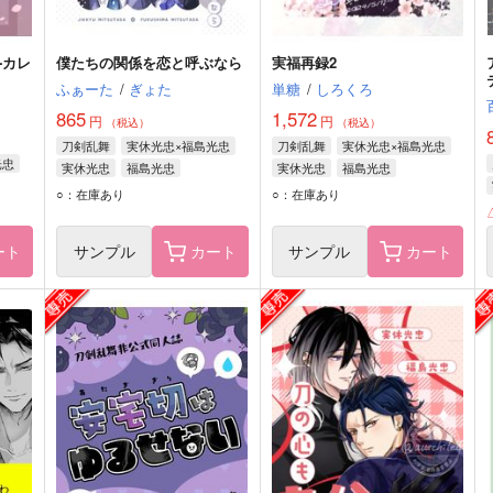
 -カレ
僕たちの関係を恋と呼ぶなら
実福再録2
ふぁーた
/
ぎょた
単糖
/
しろくろ
865
1,572
円
円
（税込）
（税込）
刀剣乱舞
実休光忠×福島光忠
刀剣乱舞
実休光忠×福島光忠
光忠
実休光忠
福島光忠
実休光忠
福島光忠
○：在庫あり
○：在庫あり
ート
サンプル
カート
サンプル
カート