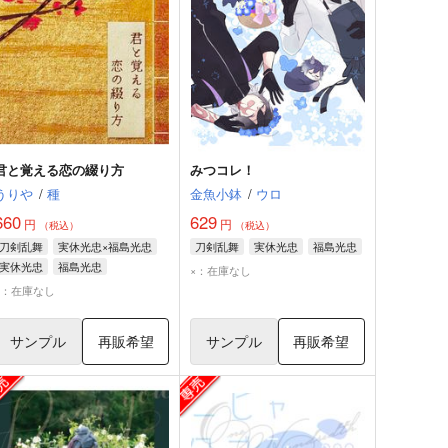
君と覚える恋の綴り方
みつコレ！
うりや
/
種
金魚小鉢
/
ウロ
660
629
円
円
（税込）
（税込）
刀剣乱舞
実休光忠×福島光忠
刀剣乱舞
実休光忠
福島光忠
実休光忠
福島光忠
×：在庫なし
×：在庫なし
サンプル
再販希望
サンプル
再販希望