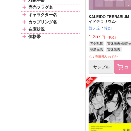
専売フラグ名
キャラクター名
KALEIDO TERRARIUM
イドテラリウム-
カップリング名
茜ノ丘
/
怜幻
在庫状況
1,257
価格帯
円
（税込）
刀剣乱舞
実休光忠×福島
福島光忠
実休光忠
△：在庫残りわずか
サンプル
カ