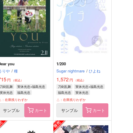
Dear you
1/200
うりや
/
種
Sugar nightmare
/
ひよね
715
1,572
円
円
（税込）
（税込）
刀剣乱舞
実休光忠×福島光忠
刀剣乱舞
実休光忠×福島光忠
実休光忠
福島光忠
福島光忠
実休光忠
△：在庫残りわずか
△：在庫残りわずか
サンプル
カート
サンプル
カート