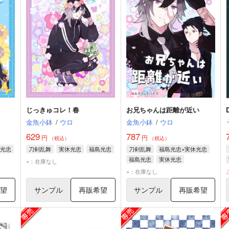
じっきゅコレ！春
お兄ちゃんは距離が近い
金魚小鉢
/
ウロ
金魚小鉢
/
ウロ
629
787
円
円
（税込）
（税込）
光忠
刀剣乱舞
実休光忠
福島光忠
刀剣乱舞
福島光忠×実休光忠
福島光忠
実休光忠
×：在庫なし
×：在庫なし
希望
サンプル
再販希望
サンプル
再販希望