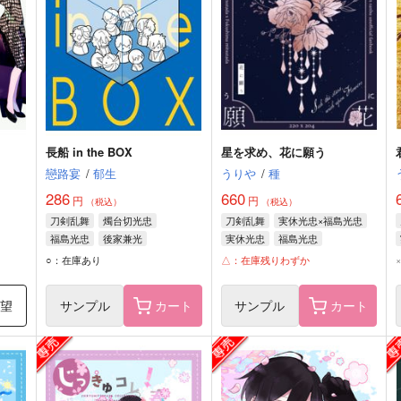
長船 in the BOX
星を求め、花に願う
戀路宴
/
郁生
うりや
/
種
286
660
円
円
（税込）
（税込）
刀剣乱舞
燭台切光忠
刀剣乱舞
実休光忠×福島光忠
福島光忠
後家兼光
実休光忠
福島光忠
○：在庫あり
△：在庫残りわずか
希望
サンプル
カート
サンプル
カート