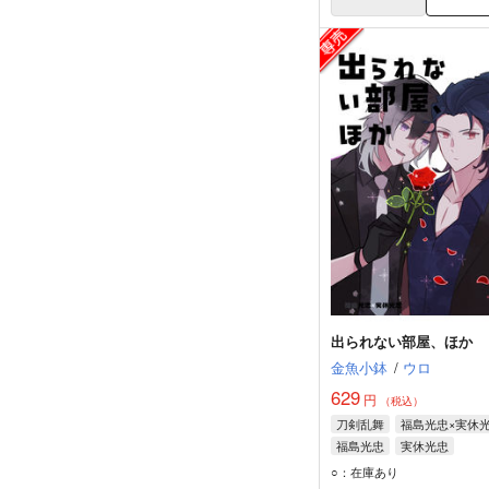
出られない部屋、ほか
金魚小鉢
/
ウロ
629
円
（税込）
刀剣乱舞
福島光忠×実休
福島光忠
実休光忠
○：在庫あり