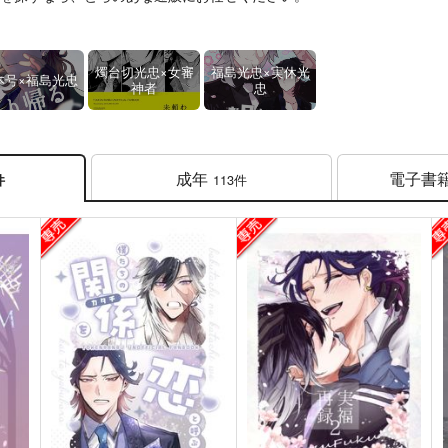
燭台切光忠×女審
福島光忠×実休光
本号×福島光忠
神者
忠
成年
電子書
113件
件