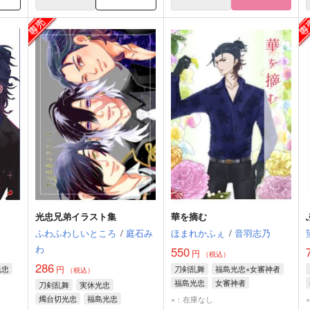
光忠兄弟イラスト集
華を摘む
ふわふわしいところ
/
庭石み
ほまれかふぇ
/
音羽志乃
わ
550
円
（税込）
286
光忠
円
刀剣乱舞
福島光忠×女審神者
（税込）
福島光忠
女審神者
刀剣乱舞
実休光忠
燭台切光忠
福島光忠
×：在庫なし