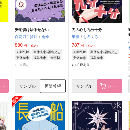
安宅切はゆるせない
刀の心も九分十分
百花刀百貨店
/
雨傘
単糖
/
しろくろ
880
787
円
円
（税込）
（税込）
刀剣乱舞
実休光忠×福島光忠
刀剣乱舞
実休光忠×福島光忠
実休光忠
福島光忠
安宅切
実休光忠
福島光忠
×：在庫なし
○：在庫あり
ート
サンプル
再販希望
サンプル
カート