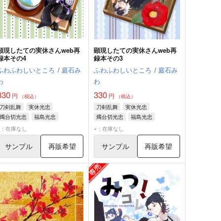
顕現したての実休さんweb再
顕現したての実休さんweb再
録本その4
録本その3
ふわふわしいところ
/
庭石み
ふわふわしいところ
/
庭石み
わ
わ
330
330
円
円
（税込）
（税込）
刀剣乱舞
実休光忠
刀剣乱舞
実休光忠
燭台切光忠
福島光忠
燭台切光忠
福島光忠
×：在庫なし
×：在庫なし
サンプル
再販希望
サンプル
再販希望