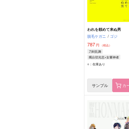
われを頼めて来ぬ男
脱毛ケガニ
/
ゴジ
787
円
（税込）
刀剣乱舞
燭台切光忠×女審神者
燭台切光忠
福島光忠
○：在庫あり
実休光忠
サンプル
カ