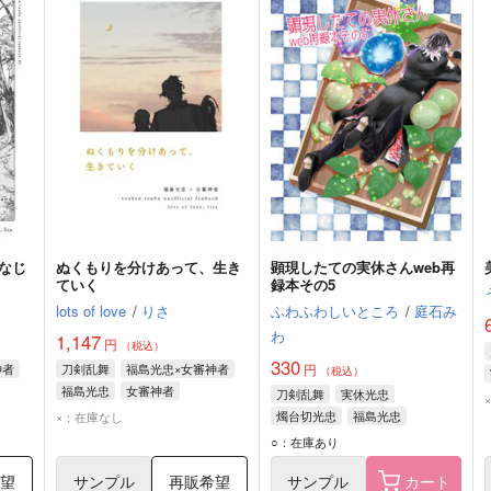
なじ
ぬくもりを分けあって、生き
顕現したての実休さんweb再
ていく
録本その5
lots of love
/
りさ
ふわふわしいところ
/
庭石み
わ
1,147
円
（税込）
330
神者
刀剣乱舞
福島光忠×女審神者
円
（税込）
福島光忠
女審神者
刀剣乱舞
実休光忠
燭台切光忠
福島光忠
×：在庫なし
○：在庫あり
希望
サンプル
再販希望
サンプル
カート