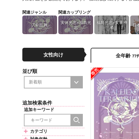
関連ジャンル
関連カップリング
実休光忠×福島光
福島光忠×女審神
刀剣乱舞
日
忠
者
女性向け
全年齢
77
並び順
追加検索条件
追加キーワード
カテゴリ
対象年齢