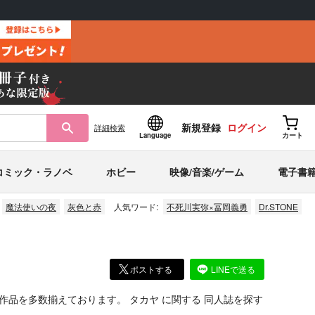
新規登録
ログイン
詳細
検索
Language
カート
コミック・ラノベ
ホビー
映像/音楽/ゲーム
電子書
魔法使いの夜
灰色と赤
人気ワード:
不死川実弥×冨岡義勇
Dr.STONE
ポストする
LINEで送る
作品を多数揃えております。
タカヤ
に関する
同人誌
を探す