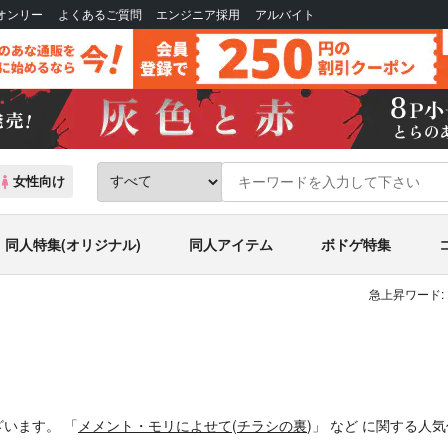
Bオンリー
よくあるご質問
エンジニア採用
アルバイト
女性向け
同人特集(オリジナル)
同人アイテム
ボドゲ特集
急上昇ワード:
ざいます。
「
メメント・モリによせて
(
チラシの裏
)」
など
に関する人気