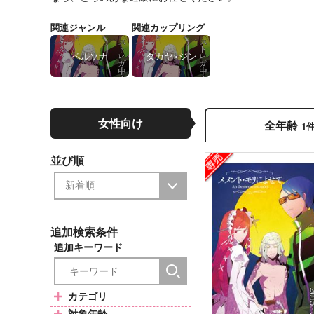
関連ジャンル
関連カップリング
ペルソナ
タカヤ×ジン
女性向け
全年齢
1
並び順
追加検索条件
追加キーワード
カテゴリ
対象年齢