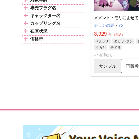
専売フラグ名
キャラクター名
メメント・モリによせて
カップリング名
チラシの裏
/
7o
在庫状況
3,929
円
（税込）
価格帯
ペルソナ
タカヤ×ジン
タカヤ
チドリ
×：在庫なし
サンプル
再販