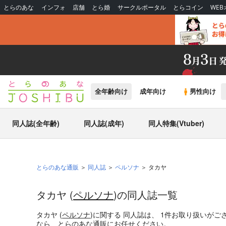
とらのあな
インフォ
店舗
とら婚
サークルポータル
とらコイン
WE
全年齢向け
成年向け
男性向け
同人誌(全年齢)
同人誌(成年)
同人特集(Vtuber)
とらのあな通販
同人誌
ペルソナ
タカヤ
タカヤ (
ペルソナ
)の同人誌一覧
タカヤ (
ペルソナ
)
に関する
同人誌
は、
1
件お取り扱いがご
なら、とらのあな通販にお任せください。