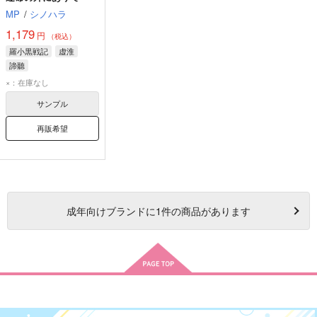
MP
/
シノハラ
1,179
円
（税込）
羅小黒戦記
虚淮
諦聽
×：在庫なし
サンプル
再販希望
成年
向けブランドに
1
件の商品があります