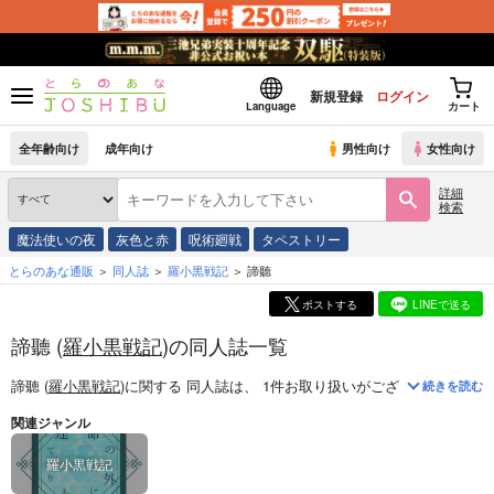
新規登録
ログイン
Language
カート
全年齢向け
成年向け
男性向け
女性向け
詳細
検索
魔法使いの夜
灰色と赤
呪術廻戦
タペストリー
とらのあな通販
同人誌
羅小黒戦記
諦聽
ポストする
LINEで送る
諦聽 (
羅小黒戦記
)の同人誌一覧
諦聽 (
羅小黒戦記
)
に関する
同人誌
は、
1
件お取り扱いがございます。
「
運
続きを読む
関連ジャンル
羅小黒戦記