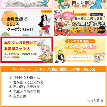
キーワードランキング(集計期間：07/30～08/05)
月刊少女野崎くん
君が言うには犬の恋
私の愛する圧制者
私立メロ高等学校
灰色と赤
もっとみる