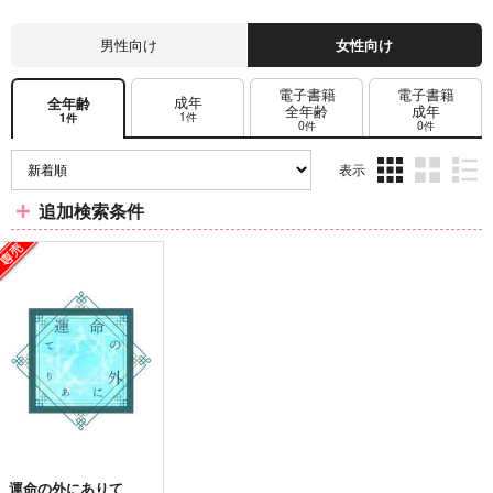
男性向け
女性向け
電子書籍
電子書籍
成年
全年齢
全年齢
成年
1件
1件
0件
0件
表示
3カ
2カ
1カ
追加検索条件
ラ
ラ
ラ
ム
ム
ム
表
表
表
示
示
示
運命の外にありて